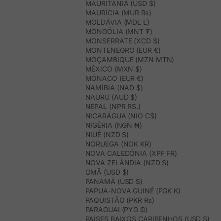
MAURITÂNIA (USD $)
MAURÍCIA (MUR ₨)
MOLDÁVIA (MDL L)
MONGÓLIA (MNT ₮)
MONSERRATE (XCD $)
MONTENEGRO (EUR €)
MOÇAMBIQUE (MZN MTN)
MÉXICO (MXN $)
MÓNACO (EUR €)
NAMÍBIA (NAD $)
NAURU (AUD $)
NEPAL (NPR RS.)
NICARÁGUA (NIO C$)
NIGÉRIA (NGN ₦)
NIUÊ (NZD $)
NORUEGA (NOK KR)
NOVA CALEDÓNIA (XPF FR)
NOVA ZELÂNDIA (NZD $)
OMÃ (USD $)
PANAMÁ (USD $)
PAPUA-NOVA GUINÉ (PGK K)
PAQUISTÃO (PKR ₨)
PARAGUAI (PYG ₲)
PAÍSES BAIXOS CARIBENHOS (USD $)