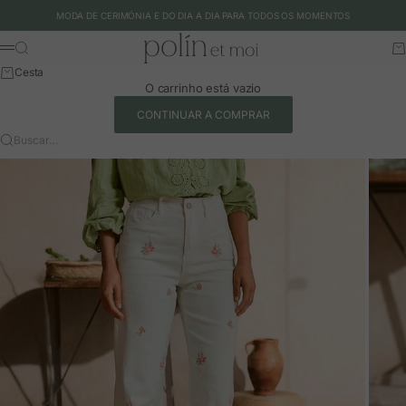
Ir para o conteúdo
MODA DE CERIMÓNIA E DO DIA A DIA PARA TODOS OS MOMENTOS
Polín et moi - EU
Buscar
Ca
Menu
Cesta
O carrinho está vazio
CONTINUAR A COMPRAR
Buscar…