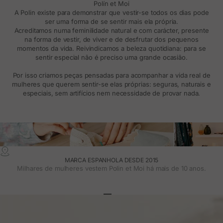
Polín et Moi
A Polin existe para demonstrar que vestir-se todos os dias pode
ser uma forma de se sentir mais ela própria.
Acreditamos numa feminilidade natural e com carácter, presente
na forma de vestir, de viver e de desfrutar dos pequenos
momentos da vida. Reivindicamos a beleza quotidiana: para se
sentir especial não é preciso uma grande ocasião.
Por isso criamos peças pensadas para acompanhar a vida real de
mulheres que querem sentir-se elas próprias: seguras, naturais e
especiais, sem artifícios nem necessidade de provar nada.
MARCA ESPANHOLA DESDE 2015
Milhares de mulheres vestem Polin et Moi há mais de 10 anos.
Ir para o artigo 1
Ir para o artigo 2
Ir para o artigo 3