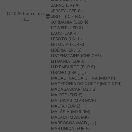
JAPÃO (JPY ¥)
JERSEY (GBP £)
© 2026 Polín et moi
JIBUTI (DJF FDJ)
- EU
JORDÂNIA (USD $)
KOWEIT (USD $)
LAOS (LAK ₭)
LESOTO (LSL L)
LETÓNIA (EUR €)
LIBÉRIA (LRD $)
LISTENSTAINE (CHF CHF)
LITUÂNIA (EUR €)
LUXEMBURGO (EUR €)
LÍBANO (LBP ل.ل)
MACAU, RAE DA CHINA (MOP P)
MACEDÓNIA DO NORTE (MKD ДЕН)
MADAGÁSCAR (USD $)
MAIOTE (EUR €)
MALDIVAS (MVR MVR)
MALTA (EUR €)
MALÁSIA (MYR RM)
MALÁUI (MWK MK)
MARROCOS (MAD د.م.)
MARTINICA (EUR €)