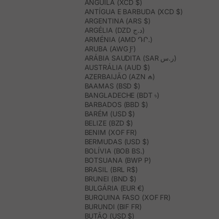
ANGUILA (XCD $)
ANTÍGUA E BARBUDA (XCD $)
ARGENTINA (ARS $)
ARGÉLIA (DZD د.ج)
ARMÉNIA (AMD ԴՐ.)
ARUBA (AWG Ƒ)
ARÁBIA SAUDITA (SAR ر.س)
AUSTRÁLIA (AUD $)
AZERBAIJÃO (AZN ₼)
BAAMAS (BSD $)
BANGLADECHE (BDT ৳)
BARBADOS (BBD $)
BARÉM (USD $)
BELIZE (BZD $)
BENIM (XOF FR)
BERMUDAS (USD $)
BOLÍVIA (BOB BS.)
BOTSUANA (BWP P)
BRASIL (BRL R$)
BRUNEI (BND $)
BULGÁRIA (EUR €)
BURQUINA FASO (XOF FR)
BURUNDI (BIF FR)
BUTÃO (USD $)