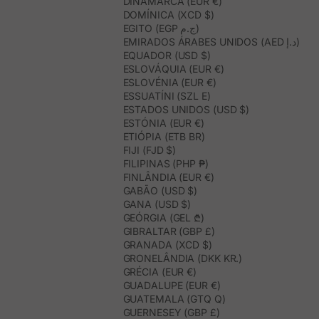
DINAMARCA (EUR €)
DOMÍNICA (XCD $)
EGITO (EGP ج.م)
EMIRADOS ÁRABES UNIDOS (AED د.إ)
EQUADOR (USD $)
ESLOVÁQUIA (EUR €)
ESLOVÉNIA (EUR €)
ESSUATÍNI (SZL E)
ESTADOS UNIDOS (USD $)
ESTÓNIA (EUR €)
ETIÓPIA (ETB BR)
FIJI (FJD $)
FILIPINAS (PHP ₱)
FINLÂNDIA (EUR €)
GABÃO (USD $)
GANA (USD $)
GEÓRGIA (GEL ₾)
GIBRALTAR (GBP £)
GRANADA (XCD $)
GRONELÂNDIA (DKK KR.)
GRÉCIA (EUR €)
GUADALUPE (EUR €)
GUATEMALA (GTQ Q)
GUERNESEY (GBP £)