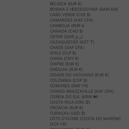
BÉLGICA (EUR €)
BÓSNIA E HERZEGOVINA (BAM КМ)
CABO VERDE (CVE $)
CAMARÕES (XAF CFA)
CAMBOJA (KHR ៛)
CANADÁ (CAD $)
CATAR (QAR ر.ق)
CAZAQUISTÃO (KZT ₸)
CHADE (XAF CFA)
CHILE (CLP $)
CHINA (CNY ¥)
CHIPRE (EUR €)
CHÉQUIA (EUR €)
CIDADE DO VATICANO (EUR €)
COLÔMBIA (COP $)
COMORES (KMF FR)
CONGO-BRAZZAVILLE (XAF CFA)
COREIA DO SUL (KRW ₩)
COSTA RICA (CRC ₡)
CROÁCIA (EUR €)
CURAÇAU (USD $)
CÔTE D’IVOIRE (COSTA DO MARFIM)
(XOF FR)