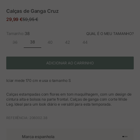
ZOOM
Calças de Ganga Cruz
Preço em promoção
Preço normal
29,99 €
59,95 €
Tamanho:
38
QUAL É O MEU TAMANHO?
38
36
40
42
44
ADICIONAR AO CARRINHO
Iciar mede 170 cm e usa o tamanho S
Calças estampadas com flores em tom maquilhagem, com um design de
cintura alta e bolsos na parte frontal. Calças de ganga com corte Wide
Leg. Ideal para um look diário e versátil para esta temporada.
REFERÊNCIA: 206002.38
Marca espanhola
Ir para o 
Ir para o
Ir para 
Ir para