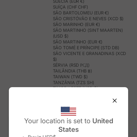
SUÉCIA (EUR €)
SUÍÇA (CHF CHF)
SÃO BARTOLOMEU (EUR €)
SÃO CRISTÓVÃO E NEVES (XCD $)
SÃO MARINHO (EUR €)
SÃO MARTINHO (SINT MAARTEN)
(USD $)
SÃO MARTINHO (EUR €)
SÃO TOMÉ E PRÍNCIPE (STD DB)
SÃO VICENTE E GRANADINAS (XCD
$)
SÉRVIA (RSD РСД)
TAILÂNDIA (THB ฿)
TAIWAN (TWD $)
TANZÂNIA (TZS SH)
TIMOR-LESTE (USD $)
TOGO (XOF FR)
TONGA (TOP T$)
TRINDADE E TOBAGO (TTD $)
TUNÍSIA (USD $)
TURQUEMENISTÃO (USD $)
Your location is set to
United
TURQUIA (TRY ₺)
States
TUVALU (AUD $)
Change country/region
UGANDA (UGX USH)