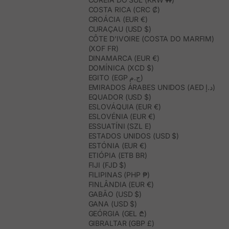
COSTA RICA (CRC ₡)
CROÁCIA (EUR €)
CURAÇAU (USD $)
CÔTE D’IVOIRE (COSTA DO MARFIM)
(XOF FR)
DINAMARCA (EUR €)
DOMÍNICA (XCD $)
EGITO (EGP ج.م)
EMIRADOS ÁRABES UNIDOS (AED د.إ)
EQUADOR (USD $)
ESLOVÁQUIA (EUR €)
ESLOVÉNIA (EUR €)
ESSUATÍNI (SZL E)
ESTADOS UNIDOS (USD $)
ESTÓNIA (EUR €)
ETIÓPIA (ETB BR)
FIJI (FJD $)
FILIPINAS (PHP ₱)
FINLÂNDIA (EUR €)
GABÃO (USD $)
GANA (USD $)
GEÓRGIA (GEL ₾)
GIBRALTAR (GBP £)