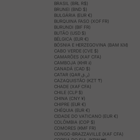
BRASIL (BRL R$)
BRUNEI (BND $)
BULGÁRIA (EUR €)
BURQUINA FASO (XOF FR)
BURUNDI (BIF FR)
BUTÃO (USD $)
BÉLGICA (EUR €)
BÓSNIA E HERZEGOVINA (BAM КМ)
CABO VERDE (CVE $)
CAMARÕES (XAF CFA)
CAMBOJA (KHR ៛)
CANADÁ (CAD $)
CATAR (QAR ر.ق)
CAZAQUISTÃO (KZT ₸)
CHADE (XAF CFA)
CHILE (CLP $)
CHINA (CNY ¥)
CHIPRE (EUR €)
CHÉQUIA (EUR €)
CIDADE DO VATICANO (EUR €)
COLÔMBIA (COP $)
COMORES (KMF FR)
CONGO-BRAZZAVILLE (XAF CFA)
COREIA DO SUL (KRW ₩)