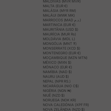
MALDIVAS (MVR MVR)
MALTA (EUR €)
MALÁSIA (MYR RM)
MALÁUI (MWK MK)
MARROCOS (MAD د.م.)
MARTINICA (EUR €)
MAURITÂNIA (USD $)
MAURÍCIA (MUR ₨)
MOLDÁVIA (MDL L)
MONGÓLIA (MNT ₮)
MONSERRATE (XCD $)
MONTENEGRO (EUR €)
MOÇAMBIQUE (MZN MTN)
MÉXICO (MXN $)
MÓNACO (EUR €)
NAMÍBIA (NAD $)
NAURU (AUD $)
NEPAL (NPR RS.)
NICARÁGUA (NIO C$)
NIGÉRIA (NGN ₦)
NIUÊ (NZD $)
NORUEGA (NOK KR)
NOVA CALEDÓNIA (XPF FR)
NOVA ZELÂNDIA (NZD $)