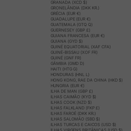
GRANADA (XCD $)
GRONELÂNDIA (DKK KR.)
GRÉCIA (EUR €)
GUADALUPE (EUR €)
GUATEMALA (GTQ Q)
GUERNESEY (GBP £)
GUIANA FRANCESA (EUR €)
GUIANA (GYD $)
GUINÉ EQUATORIAL (XAF CFA)
GUINÉ-BISSAU (XOF FR)
GUINÉ (GNF FR)
GÂMBIA (GMD D)
HAITI (HTG G)
HONDURAS (HNL L)
HONG KONG, RAE DA CHINA (HKD $)
HUNGRIA (EUR €)
ILHA DE MAN (GBP £)
ILHAS CAIMÃO (KYD $)
ILHAS COOK (NZD $)
ILHAS FALKLAND (FKP £)
ILHAS FAROÉ (DKK KR.)
ILHAS SALOMÃO (SBD $)
ILHAS TURCAS E CAICOS (USD $)
ILHAS VIRGENS BRITÂNICAS (USD $)