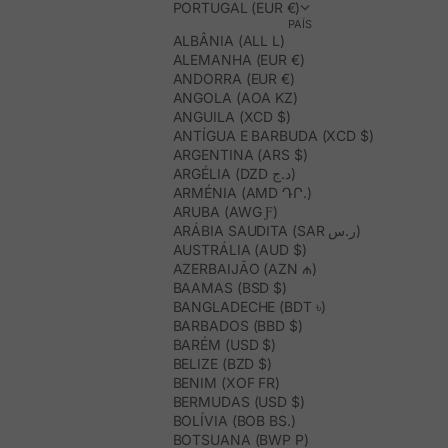
PORTUGAL (EUR €)
PAÍS
ALBÂNIA (ALL L)
ALEMANHA (EUR €)
ANDORRA (EUR €)
ANGOLA (AOA KZ)
ANGUILA (XCD $)
ANTÍGUA E BARBUDA (XCD $)
ARGENTINA (ARS $)
ARGÉLIA (DZD د.ج)
ARMÉNIA (AMD ԴՐ.)
ARUBA (AWG Ƒ)
ARÁBIA SAUDITA (SAR ر.س)
AUSTRÁLIA (AUD $)
AZERBAIJÃO (AZN ₼)
BAAMAS (BSD $)
BANGLADECHE (BDT ৳)
BARBADOS (BBD $)
BARÉM (USD $)
BELIZE (BZD $)
BENIM (XOF FR)
BERMUDAS (USD $)
BOLÍVIA (BOB BS.)
BOTSUANA (BWP P)