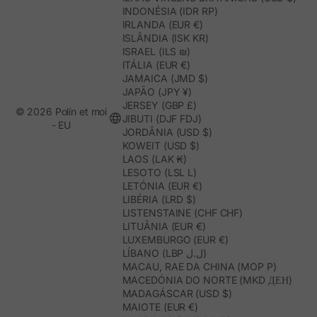
INDONÉSIA (IDR RP)
IRLANDA (EUR €)
ISLÂNDIA (ISK KR)
ISRAEL (ILS ₪)
ITÁLIA (EUR €)
JAMAICA (JMD $)
JAPÃO (JPY ¥)
JERSEY (GBP £)
© 2026 Polín et moi
JIBUTI (DJF FDJ)
- EU
JORDÂNIA (USD $)
KOWEIT (USD $)
LAOS (LAK ₭)
LESOTO (LSL L)
LETÓNIA (EUR €)
LIBÉRIA (LRD $)
LISTENSTAINE (CHF CHF)
LITUÂNIA (EUR €)
LUXEMBURGO (EUR €)
LÍBANO (LBP ل.ل)
MACAU, RAE DA CHINA (MOP P)
MACEDÓNIA DO NORTE (MKD ДЕН)
MADAGÁSCAR (USD $)
MAIOTE (EUR €)