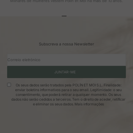
Milhares de mulheres vestem Polin et Moi há mais de 10 anos.
Ir para o artigo 1
Ir para o artigo 2
Ir para o artigo 3
Subscreva a nossa Newsletter
Correio eletrónico
JUNTAR-ME
Os seus dados serão tratados pela POLÍN ET MOI S.L. Finalidade:
enviar boletins informativos para o seu email. Legitimidade: o seu
consentimento, que poderá retirar a qualquer momento. Os seus
dados não serão cedidos a terceiros. Tem o direito de aceder, retificar
e eliminar os seus dados.
Mais informações