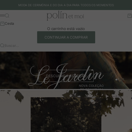
Ir para o conteúdo
MODA DE CERIMÓNIA E DO DIA A DIA PARA TODOS OS MOMENTOS
Polín et moi - EU
Buscar
Ca
Menu
Cesta
O carrinho está vazio
CONTINUAR A COMPRAR
Buscar…
DESCUBRE A COLEÇÃO
Ir para o 
Ir para o