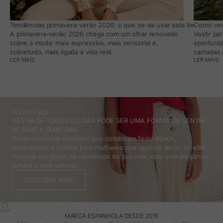
Tendências primavera-verão 2026: o que se vai usar esta temporada e
Como vest
A primavera-verão 2026 chega com um olhar renovado
Vestir pa
sobre a moda: mais expressiva, mais sensorial e,
oportunid
sobretudo, mais ligada à vida real.
camadas e
LER MAIS
LER MAIS
POLÍN ET MOI
VESTIR-SE TODOS OS DIAS PODE SER UMA FORMA DE SENTIR-
SE MAIS A SI MESMA.
Desenvolvemos coleções que combinam feminilidade,
naturalidade e critério para mulheres que querem sentir-se elas
mesmas em todos os momentos da sua vida, com uma elegância
natural e sem esforço.
DESCUBRE MAIS
MARCA ESPANHOLA DESDE 2015