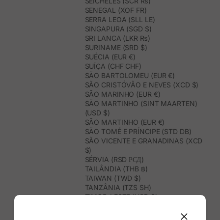
SEICHELES (SCR ₨)
SENEGAL (XOF FR)
SERRA LEOA (SLL LE)
SINGAPURA (SGD $)
SRI LANCA (LKR ₨)
SURINAME (SRD $)
SUÉCIA (EUR €)
SUÍÇA (CHF CHF)
SÃO BARTOLOMEU (EUR €)
SÃO CRISTÓVÃO E NEVES (XCD $)
SÃO MARINHO (EUR €)
SÃO MARTINHO (SINT MAARTEN)
(USD $)
SÃO MARTINHO (EUR €)
SÃO TOMÉ E PRÍNCIPE (STD DB)
SÃO VICENTE E GRANADINAS (XCD
$)
SÉRVIA (RSD РСД)
TAILÂNDIA (THB ฿)
TAIWAN (TWD $)
TANZÂNIA (TZS SH)
TIMOR-LESTE (USD $)
TOGO (XOF FR)
TONGA (TOP T$)