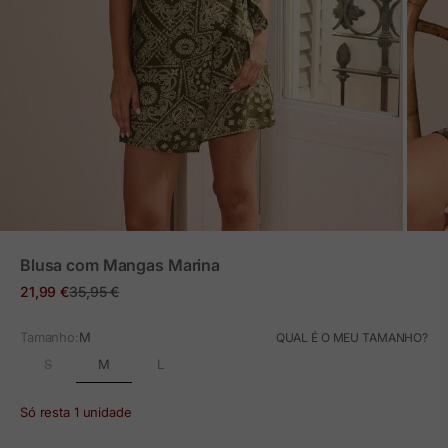
ZOOM
Blusa com Mangas Marina
Preço em promoção
Preço normal
21,99 €
35,95 €
Tamanho:
M
QUAL É O MEU TAMANHO?
M
S
L
Só resta 1 unidade