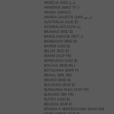
ARGÉLIA (DZD د.ج)
ARMÉNIA (AMD ԴՐ.)
ARUBA (AWG Ƒ)
ARÁBIA SAUDITA (SAR ر.س)
AUSTRÁLIA (AUD $)
AZERBAIJÃO (AZN ₼)
BAAMAS (BSD $)
BANGLADECHE (BDT ৳)
BARBADOS (BBD $)
BARÉM (USD $)
BELIZE (BZD $)
BENIM (XOF FR)
BERMUDAS (USD $)
BOLÍVIA (BOB BS.)
BOTSUANA (BWP P)
BRASIL (BRL R$)
BRUNEI (BND $)
BULGÁRIA (EUR €)
BURQUINA FASO (XOF FR)
BURUNDI (BIF FR)
BUTÃO (USD $)
BÉLGICA (EUR €)
BÓSNIA E HERZEGOVINA (BAM КМ)
CABO VERDE (CVE $)