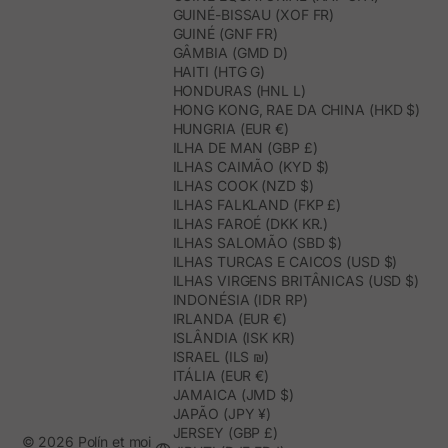
GUINÉ-BISSAU (XOF FR)
GUINÉ (GNF FR)
GÂMBIA (GMD D)
HAITI (HTG G)
HONDURAS (HNL L)
HONG KONG, RAE DA CHINA (HKD $)
HUNGRIA (EUR €)
ILHA DE MAN (GBP £)
ILHAS CAIMÃO (KYD $)
ILHAS COOK (NZD $)
ILHAS FALKLAND (FKP £)
ILHAS FAROÉ (DKK KR.)
ILHAS SALOMÃO (SBD $)
ILHAS TURCAS E CAICOS (USD $)
ILHAS VIRGENS BRITÂNICAS (USD $)
INDONÉSIA (IDR RP)
IRLANDA (EUR €)
ISLÂNDIA (ISK KR)
ISRAEL (ILS ₪)
ITÁLIA (EUR €)
JAMAICA (JMD $)
JAPÃO (JPY ¥)
JERSEY (GBP £)
© 2026 Polín et moi