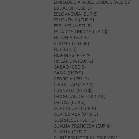
EMIRADOS ÁRABES UNIDOS (AED د.إ)
EQUADOR (USD $)
ESLOVÁQUIA (EUR €)
ESLOVÉNIA (EUR €)
ESSUATÍNI (SZL E)
ESTADOS UNIDOS (USD $)
ESTÓNIA (EUR €)
ETIÓPIA (ETB BR)
FIJI (FJD $)
FILIPINAS (PHP ₱)
FINLÂNDIA (EUR €)
GABÃO (USD $)
GANA (USD $)
GEÓRGIA (GEL ₾)
GIBRALTAR (GBP £)
GRANADA (XCD $)
GRONELÂNDIA (DKK KR.)
GRÉCIA (EUR €)
GUADALUPE (EUR €)
GUATEMALA (GTQ Q)
GUERNESEY (GBP £)
GUIANA FRANCESA (EUR €)
GUIANA (GYD $)
GUINÉ EQUATORIAL (XAF CFA)