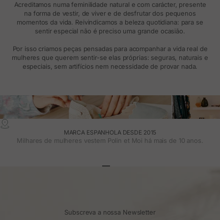
Acreditamos numa feminilidade natural e com carácter, presente
na forma de vestir, de viver e de desfrutar dos pequenos
momentos da vida. Reivindicamos a beleza quotidiana: para se
sentir especial não é preciso uma grande ocasião.
Por isso criamos peças pensadas para acompanhar a vida real de
mulheres que querem sentir-se elas próprias: seguras, naturais e
especiais, sem artifícios nem necessidade de provar nada.
MARCA ESPANHOLA DESDE 2015
Milhares de mulheres vestem Polin et Moi há mais de 10 anos.
Ir para o artigo 1
Ir para o artigo 2
Ir para o artigo 3
Subscreva a nossa Newsletter