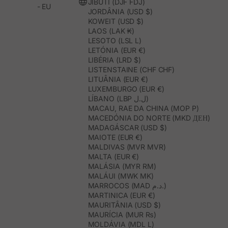
JIBUTI (DJF FDJ)
- EU
JORDÂNIA (USD $)
KOWEIT (USD $)
LAOS (LAK ₭)
LESOTO (LSL L)
LETÓNIA (EUR €)
LIBÉRIA (LRD $)
LISTENSTAINE (CHF CHF)
LITUÂNIA (EUR €)
LUXEMBURGO (EUR €)
LÍBANO (LBP ل.ل)
MACAU, RAE DA CHINA (MOP P)
MACEDÓNIA DO NORTE (MKD ДЕН)
MADAGÁSCAR (USD $)
MAIOTE (EUR €)
MALDIVAS (MVR MVR)
MALTA (EUR €)
MALÁSIA (MYR RM)
MALÁUI (MWK MK)
MARROCOS (MAD د.م.)
MARTINICA (EUR €)
MAURITÂNIA (USD $)
MAURÍCIA (MUR ₨)
MOLDÁVIA (MDL L)