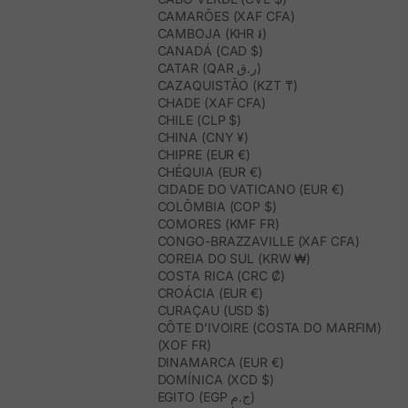
CAMARÕES (XAF CFA)
CAMBOJA (KHR ៛)
CANADÁ (CAD $)
CATAR (QAR ر.ق)
CAZAQUISTÃO (KZT ₸)
CHADE (XAF CFA)
CHILE (CLP $)
CHINA (CNY ¥)
CHIPRE (EUR €)
CHÉQUIA (EUR €)
CIDADE DO VATICANO (EUR €)
COLÔMBIA (COP $)
COMORES (KMF FR)
CONGO-BRAZZAVILLE (XAF CFA)
COREIA DO SUL (KRW ₩)
COSTA RICA (CRC ₡)
CROÁCIA (EUR €)
CURAÇAU (USD $)
CÔTE D’IVOIRE (COSTA DO MARFIM)
(XOF FR)
DINAMARCA (EUR €)
DOMÍNICA (XCD $)
EGITO (EGP ج.م)