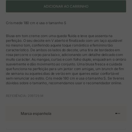
ADICIONAR AO CARRINHO
Cris mede 180 cm e usa o tamanho S
Blusa em tom creme com uma queda fluida e leve que assenta na
perfeição. O seu decote em V aberto é finalizado com um laço ajustável
no mesmo tom, conferindo aquele toque romântico e feminino tão
característico. De ambos os lados do decote, uma tira de bordados em
rosa percorre o corpo para baixo, adicionando um detalhe delicado com
muito carácter. As mangas, curtas e com folho duplo, enquadram o ombro
suavemente e dão movimento ao conjunto. Uma blusa fresca e cuidada
que funciona na perfeição para um jantar com amigas, um brunch de fim
de semana ou aqueles dias de verão em que queres estar confortável
sem renunciar ao estilo. Cris mede 180 cm e usa o tamanho S. Se tiveres
dúvidas sobre o tamanho, recomendamos usar o recomendador online.
REFERÊNCIA: 209729.M
Marca espanhola
Ir para o 
Ir para o
Ir para 
Ir para