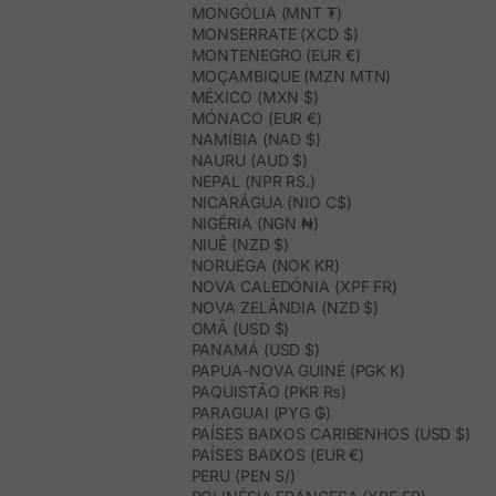
MONGÓLIA (MNT ₮)
MONSERRATE (XCD $)
MONTENEGRO (EUR €)
MOÇAMBIQUE (MZN MTN)
MÉXICO (MXN $)
MÓNACO (EUR €)
NAMÍBIA (NAD $)
NAURU (AUD $)
NEPAL (NPR RS.)
NICARÁGUA (NIO C$)
NIGÉRIA (NGN ₦)
NIUÊ (NZD $)
NORUEGA (NOK KR)
NOVA CALEDÓNIA (XPF FR)
NOVA ZELÂNDIA (NZD $)
OMÃ (USD $)
PANAMÁ (USD $)
PAPUA-NOVA GUINÉ (PGK K)
PAQUISTÃO (PKR ₨)
PARAGUAI (PYG ₲)
PAÍSES BAIXOS CARIBENHOS (USD $)
PAÍSES BAIXOS (EUR €)
PERU (PEN S/)