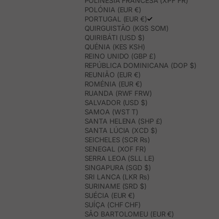
POLINÉSIA FRANCESA (XPF FR)
POLÓNIA (EUR €)
PORTUGAL (EUR €)
QUIRGUISTÃO (KGS SOM)
QUIRIBÁTI (USD $)
QUÉNIA (KES KSH)
REINO UNIDO (GBP £)
REPÚBLICA DOMINICANA (DOP $)
REUNIÃO (EUR €)
ROMÉNIA (EUR €)
RUANDA (RWF FRW)
SALVADOR (USD $)
SAMOA (WST T)
SANTA HELENA (SHP £)
SANTA LÚCIA (XCD $)
SEICHELES (SCR ₨)
SENEGAL (XOF FR)
SERRA LEOA (SLL LE)
SINGAPURA (SGD $)
SRI LANCA (LKR ₨)
SURINAME (SRD $)
SUÉCIA (EUR €)
SUÍÇA (CHF CHF)
SÃO BARTOLOMEU (EUR €)