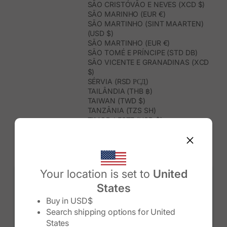
SÃO CRISTÓVÃO E NEVES (XCD $)
SÃO MARINHO (EUR €)
SÃO MARTINHO (SINT MAARTEN)
(USD $)
SÃO MARTINHO (EUR €)
SÃO TOMÉ E PRÍNCIPE (STD DB)
SÃO VICENTE E GRANADINAS (XCD
$)
SÉRVIA (RSD РСД)
TAILÂNDIA (THB ฿)
TAIWAN (TWD $)
TANZÂNIA (TZS SH)
TIMOR-LESTE (USD $)
TOGO (XOF FR)
TONGA (TOP T$)
TRINDADE E TOBAGO (TTD $)
TUNÍSIA (USD $)
TURQUEMENISTÃO (USD $)
Your location is set to
United
TURQUIA (TRY ₺)
States
TUVALU (AUD $)
Change country/region
UGANDA (UGX USH)
Buy in
USD$
URUGUAI (UYU $U)
Search shipping options for
United
USBEQUISTÃO (UZS SO'M)
States
VANUATU (VUV VT)