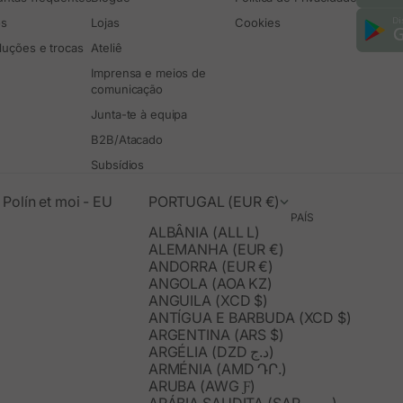
os
Lojas
Cookies
luções e trocas
Ateliê
Imprensa e meios de
comunicação
Junta-te à equipa
B2B/Atacado
Subsídios
Polín et moi - EU
PORTUGAL (EUR €)
PAÍS
ALBÂNIA (ALL L)
ALEMANHA (EUR €)
ANDORRA (EUR €)
ANGOLA (AOA KZ)
ANGUILA (XCD $)
ANTÍGUA E BARBUDA (XCD $)
ARGENTINA (ARS $)
ARGÉLIA (DZD د.ج)
ARMÉNIA (AMD ԴՐ.)
ARUBA (AWG Ƒ)