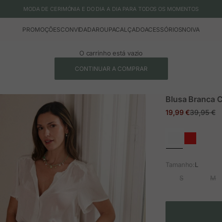
MODA DE CERIMÓNIA E DO DIA A DIA PARA TODOS OS MOMENTOS
PROMOÇÕES
CONVIDADA
ROUPA
CALÇADO
ACESSÓRIOS
NOIVA
O carrinho está vazio
CONTINUAR A COMPRAR
Blusa Branca 
Preço em promoç
Preço nor
19,99 €
39,95 €
Tamanho:
L
S
M