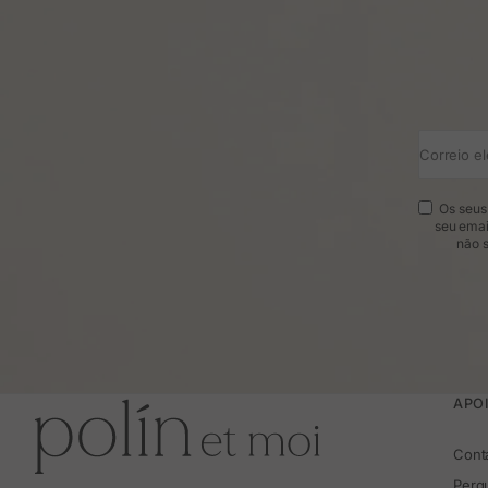
Correio el
Os seus 
seu emai
não s
APOI
Cont
Perg