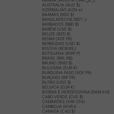
ARÁBIA SAUDITA (SAR ر.س)
AUSTRÁLIA (AUD $)
AZERBAIJÃO (AZN ₼)
BAAMAS (BSD $)
BANGLADECHE (BDT ৳)
BARBADOS (BBD $)
BARÉM (USD $)
BELIZE (BZD $)
BENIM (XOF FR)
BERMUDAS (USD $)
BOLÍVIA (BOB BS.)
BOTSUANA (BWP P)
BRASIL (BRL R$)
BRUNEI (BND $)
BULGÁRIA (EUR €)
BURQUINA FASO (XOF FR)
BURUNDI (BIF FR)
BUTÃO (USD $)
BÉLGICA (EUR €)
BÓSNIA E HERZEGOVINA (BAM КМ)
CABO VERDE (CVE $)
CAMARÕES (XAF CFA)
CAMBOJA (KHR ៛)
CANADÁ (CAD $)