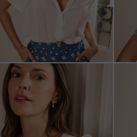
ZOOM
ZOO