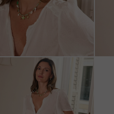
ZOOM
ZOO