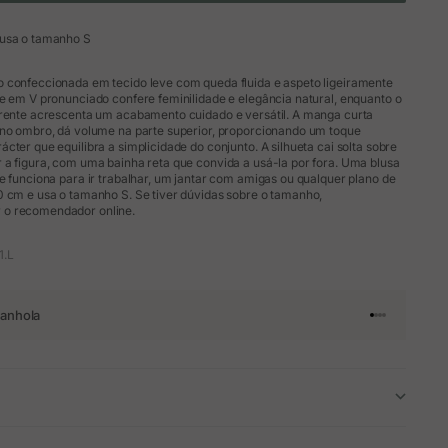
 usa o tamanho S
 confeccionada em tecido leve com queda fluida e aspeto ligeiramente
e em V pronunciado confere feminilidade e elegância natural, enquanto o
frente acrescenta um acabamento cuidado e versátil. A manga curta
 no ombro, dá volume na parte superior, proporcionando um toque
cter que equilibra a simplicidade do conjunto. A silhueta cai solta sobre
 a figura, com uma bainha reta que convida a usá-la por fora. Uma blusa
e funciona para ir trabalhar, um jantar com amigas ou qualquer plano de
0 cm e usa o tamanho S. Se tiver dúvidas sobre o tamanho,
o recomendador online.
1.L
anhola
Ir para o arti
Ir para o art
Ir para o ar
Ir para o a