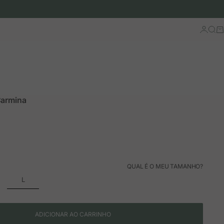
Iniciar 
Busc
Ca
Carmina
ão
mal
QUAL É O MEU TAMANHO?
L
ADICIONAR AO CARRINHO