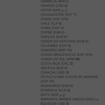
CAMBOJA (KHR ៛)
CANADÁ (CAD $)
CATAR (QAR ر.ق)
CAZAQUISTÃO (KZT ₸)
CHADE (XAF CFA)
CHILE (CLP $)
CHINA (CNY ¥)
CHIPRE (EUR €)
CHÉQUIA (EUR €)
CIDADE DO VATICANO (EUR €)
COLÔMBIA (COP $)
COMORES (KMF FR)
CONGO-BRAZZAVILLE (XAF CFA)
COREIA DO SUL (KRW ₩)
COSTA RICA (CRC ₡)
CROÁCIA (EUR €)
CURAÇAU (USD $)
CÔTE D’IVOIRE (COSTA DO MARFIM)
(XOF FR)
DINAMARCA (EUR €)
DOMÍNICA (XCD $)
EGITO (EGP ج.م)
EMIRADOS ÁRABES UNIDOS (AED د.إ)
EQUADOR (USD $)