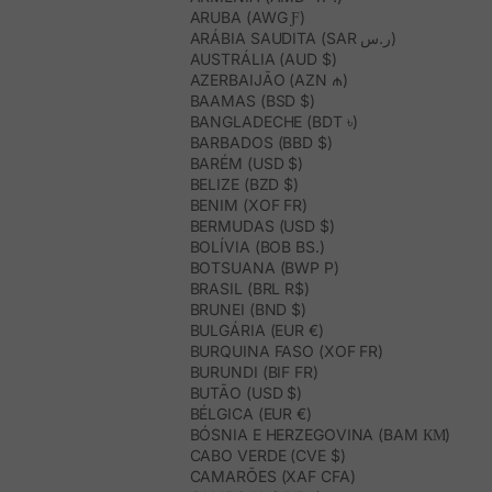
ARUBA (AWG Ƒ)
ARÁBIA SAUDITA (SAR ر.س)
AUSTRÁLIA (AUD $)
AZERBAIJÃO (AZN ₼)
BAAMAS (BSD $)
BANGLADECHE (BDT ৳)
BARBADOS (BBD $)
BARÉM (USD $)
BELIZE (BZD $)
BENIM (XOF FR)
BERMUDAS (USD $)
BOLÍVIA (BOB BS.)
BOTSUANA (BWP P)
BRASIL (BRL R$)
BRUNEI (BND $)
BULGÁRIA (EUR €)
BURQUINA FASO (XOF FR)
BURUNDI (BIF FR)
BUTÃO (USD $)
BÉLGICA (EUR €)
BÓSNIA E HERZEGOVINA (BAM КМ)
CABO VERDE (CVE $)
CAMARÕES (XAF CFA)