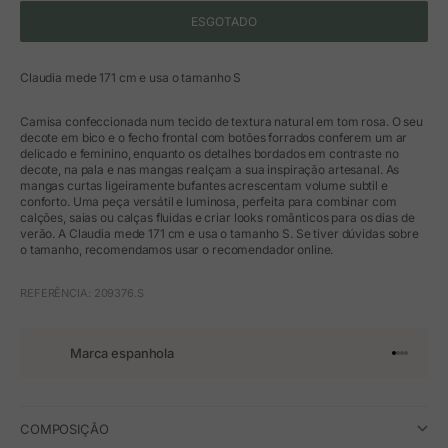
ESGOTADO
Claudia mede 171 cm e usa o tamanho S
Camisa confeccionada num tecido de textura natural em tom rosa. O seu
decote em bico e o fecho frontal com botões forrados conferem um ar
delicado e feminino, enquanto os detalhes bordados em contraste no
decote, na pala e nas mangas realçam a sua inspiração artesanal. As
mangas curtas ligeiramente bufantes acrescentam volume subtil e
conforto. Uma peça versátil e luminosa, perfeita para combinar com
calções, saias ou calças fluidas e criar looks românticos para os dias de
verão. A Claudia mede 171 cm e usa o tamanho S. Se tiver dúvidas sobre
o tamanho, recomendamos usar o recomendador online.
REFERÊNCIA: 209376.S
Marca espanhola
Ir para o 
Ir para o
Ir para 
Ir para
COMPOSIÇÃO