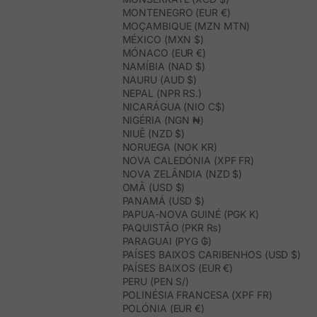
MONTENEGRO (EUR €)
MOÇAMBIQUE (MZN MTN)
MÉXICO (MXN $)
MÓNACO (EUR €)
NAMÍBIA (NAD $)
NAURU (AUD $)
NEPAL (NPR RS.)
NICARÁGUA (NIO C$)
NIGÉRIA (NGN ₦)
NIUÊ (NZD $)
NORUEGA (NOK KR)
NOVA CALEDÓNIA (XPF FR)
NOVA ZELÂNDIA (NZD $)
OMÃ (USD $)
PANAMÁ (USD $)
PAPUA-NOVA GUINÉ (PGK K)
PAQUISTÃO (PKR ₨)
PARAGUAI (PYG ₲)
PAÍSES BAIXOS CARIBENHOS (USD $)
PAÍSES BAIXOS (EUR €)
PERU (PEN S/)
POLINÉSIA FRANCESA (XPF FR)
POLÓNIA (EUR €)