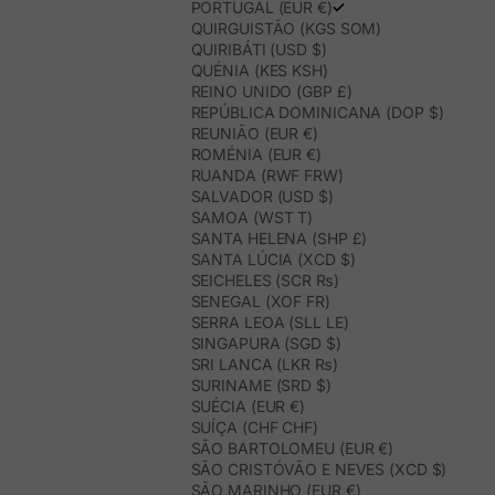
PORTUGAL (EUR €)
QUIRGUISTÃO (KGS SOM)
QUIRIBÁTI (USD $)
QUÉNIA (KES KSH)
REINO UNIDO (GBP £)
REPÚBLICA DOMINICANA (DOP $)
REUNIÃO (EUR €)
ROMÉNIA (EUR €)
RUANDA (RWF FRW)
SALVADOR (USD $)
SAMOA (WST T)
SANTA HELENA (SHP £)
SANTA LÚCIA (XCD $)
SEICHELES (SCR ₨)
SENEGAL (XOF FR)
SERRA LEOA (SLL LE)
SINGAPURA (SGD $)
SRI LANCA (LKR ₨)
SURINAME (SRD $)
SUÉCIA (EUR €)
SUÍÇA (CHF CHF)
SÃO BARTOLOMEU (EUR €)
SÃO CRISTÓVÃO E NEVES (XCD $)
SÃO MARINHO (EUR €)