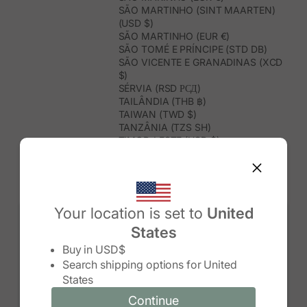
SÃO MARTINHO (SINT MAARTEN)
(USD $)
SÃO MARTINHO (EUR €)
SÃO TOMÉ E PRÍNCIPE (STD DB)
SÃO VICENTE E GRANADINAS (XCD
$)
SÉRVIA (RSD РСД)
TAILÂNDIA (THB ฿)
TAIWAN (TWD $)
TANZÂNIA (TZS SH)
TIMOR-LESTE (USD $)
TOGO (XOF FR)
TONGA (TOP T$)
TRINDADE E TOBAGO (TTD $)
TUNÍSIA (USD $)
TURQUEMENISTÃO (USD $)
Your location is set to
United
TURQUIA (TRY ₺)
States
TUVALU (AUD $)
Change country/region
UGANDA (UGX USH)
Buy in
USD$
URUGUAI (UYU $U)
Search shipping options for
United
USBEQUISTÃO (UZS SO'M)
States
VANUATU (VUV VT)
VENEZUELA (USD $)
Continue
Continue