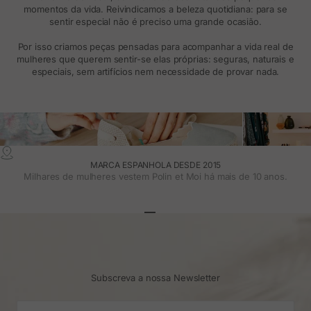
momentos da vida. Reivindicamos a beleza quotidiana: para se
sentir especial não é preciso uma grande ocasião.
Por isso criamos peças pensadas para acompanhar a vida real de
mulheres que querem sentir-se elas próprias: seguras, naturais e
especiais, sem artifícios nem necessidade de provar nada.
MARCA ESPANHOLA DESDE 2015
Milhares de mulheres vestem Polin et Moi há mais de 10 anos.
Ir para o artigo 1
Ir para o artigo 2
Ir para o artigo 3
Subscreva a nossa Newsletter