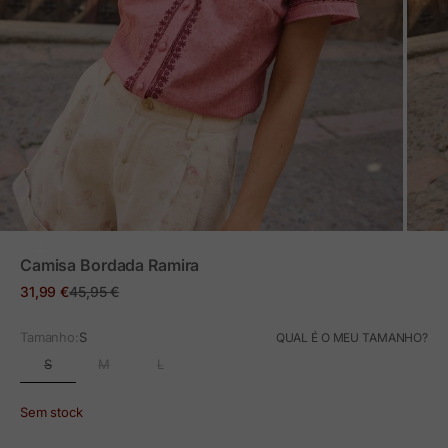
ZOOM
Camisa Bordada Ramira
Preço em promoção
Preço normal
31,99 €
45,95 €
Tamanho:
S
QUAL É O MEU TAMANHO?
S
M
L
Sem stock