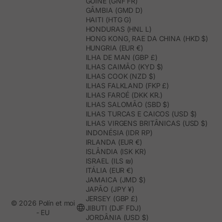
GUINÉ (GNF FR)
GÂMBIA (GMD D)
HAITI (HTG G)
HONDURAS (HNL L)
HONG KONG, RAE DA CHINA (HKD $)
HUNGRIA (EUR €)
ILHA DE MAN (GBP £)
ILHAS CAIMÃO (KYD $)
ILHAS COOK (NZD $)
ILHAS FALKLAND (FKP £)
ILHAS FAROÉ (DKK KR.)
ILHAS SALOMÃO (SBD $)
ILHAS TURCAS E CAICOS (USD $)
ILHAS VIRGENS BRITÂNICAS (USD $)
INDONÉSIA (IDR RP)
IRLANDA (EUR €)
ISLÂNDIA (ISK KR)
ISRAEL (ILS ₪)
ITÁLIA (EUR €)
JAMAICA (JMD $)
JAPÃO (JPY ¥)
JERSEY (GBP £)
© 2026 Polín et moi
JIBUTI (DJF FDJ)
- EU
JORDÂNIA (USD $)