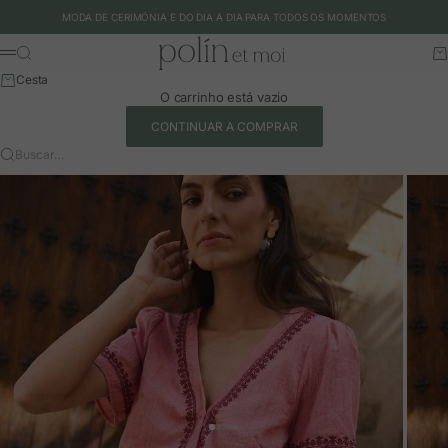
Ir para o conteúdo
MODA DE CERIMÓNIA E DO DIA A DIA PARA TODOS OS MOMENTOS
Polín et moi - EU
Buscar
Ca
Menu
Cesta
O carrinho está vazio
CONTINUAR A COMPRAR
Buscar…
Ir para o artigo 1
Ir para o artigo 2
Ir para o artigo 3
Ir para o artigo 4
Ir para o artigo 5