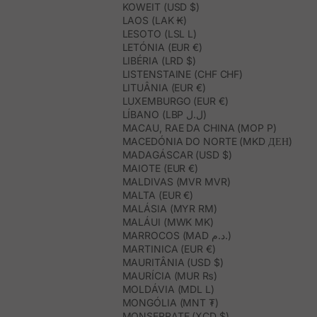
KOWEIT (USD $)
LAOS (LAK ₭)
LESOTO (LSL L)
LETÓNIA (EUR €)
LIBÉRIA (LRD $)
LISTENSTAINE (CHF CHF)
LITUÂNIA (EUR €)
LUXEMBURGO (EUR €)
LÍBANO (LBP ل.ل)
MACAU, RAE DA CHINA (MOP P)
MACEDÓNIA DO NORTE (MKD ДЕН)
MADAGÁSCAR (USD $)
MAIOTE (EUR €)
MALDIVAS (MVR MVR)
MALTA (EUR €)
MALÁSIA (MYR RM)
MALÁUI (MWK MK)
MARROCOS (MAD د.م.)
MARTINICA (EUR €)
MAURITÂNIA (USD $)
MAURÍCIA (MUR ₨)
MOLDÁVIA (MDL L)
MONGÓLIA (MNT ₮)
MONSERRATE (XCD $)