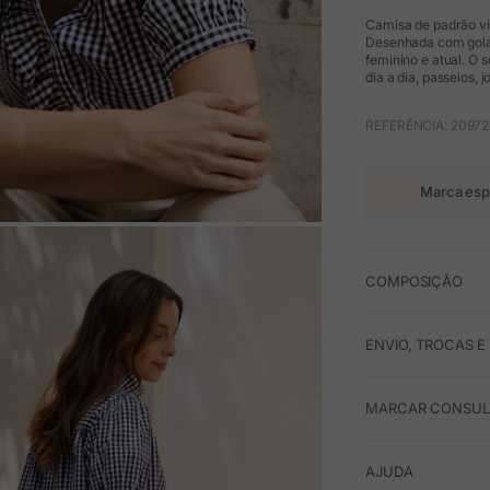
Camisa de padrão vic
Desenhada com gola 
feminino e atual. O 
dia a dia, passeios, 
REFERÊNCIA: 20972
Marca esp
M
COMPOSIÇÃO
ENVIO, TROCAS 
MARCAR CONSULT
AJUDA