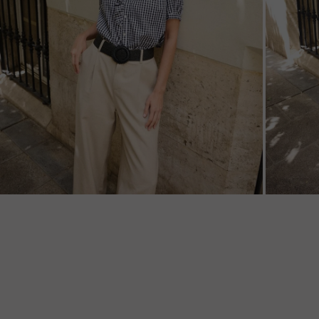
ZOOM
ZOO