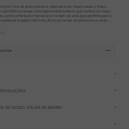
hy em tons de preto e branco, ideal para um visual casual e fresco.
com folho e manga curta ligeiramente bufante que confere um toque
seu corte confortável e tecido leve tornam-na uma peça perfeita para o
jornadas de trabalho informais, férias ou tardes de primavera e verão.
7.S
anhola
Ir para o arti
Ir para o art
Ir para o ar
Ir para o a
E DEVOLUÇÕES
A NO NOSSO ATELIER DE MADRID