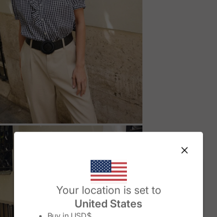
M
Change country/region
Your location is set to
United States
Buy in
USD$