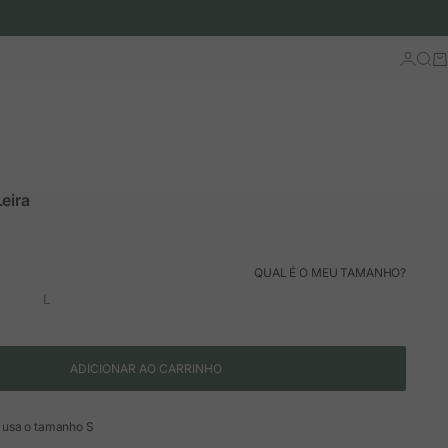
Iniciar 
Busc
Ca
eira
ão
mal
QUAL É O MEU TAMANHO?
L
ADICIONAR AO CARRINHO
 usa o tamanho S