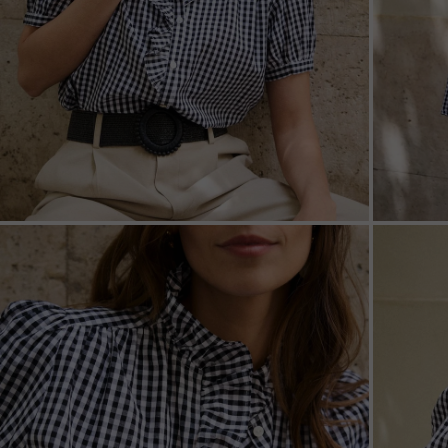
ZOOM
ZOO