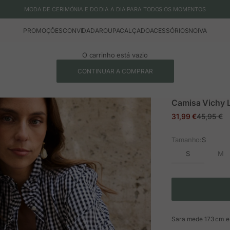
MODA DE CERIMÓNIA E DO DIA A DIA PARA TODOS OS MOMENTOS
PROMOÇÕES
CONVIDADA
ROUPA
CALÇADO
ACESSÓRIOS
NOIVA
O carrinho está vazio
CONTINUAR A COMPRAR
Camisa Vichy L
Preço em promoç
Preço nor
31,99 €
45,95 €
Tamanho:
S
S
M
Sara mede 173 cm e