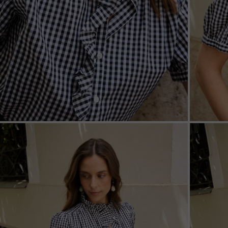
ZOOM
ZOO