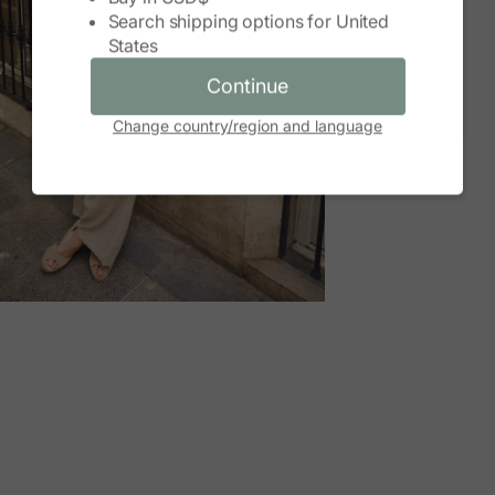
Search shipping options for
United
Continue
States
Cancel
Continue
Change country/region and language
M