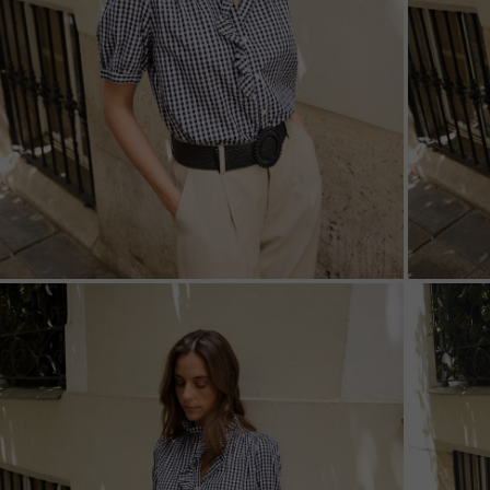
ZOOM
ZOO