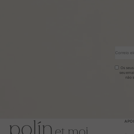
Correio el
Os seus 
seu emai
não s
APOI