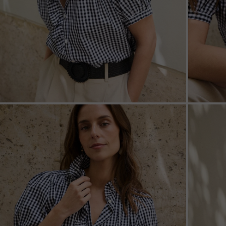
ZOOM
ZOO