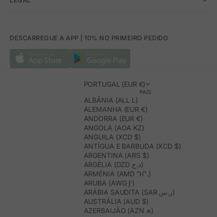
LEGAL
DESCARREGUE A APP | 10% NO PRIMEIRO PEDIDO
PORTUGAL (EUR €)
PAÍS
ALBÂNIA (ALL L)
ALEMANHA (EUR €)
ANDORRA (EUR €)
ANGOLA (AOA KZ)
ANGUILA (XCD $)
ANTÍGUA E BARBUDA (XCD $)
ARGENTINA (ARS $)
ARGÉLIA (DZD د.ج)
ARMÉNIA (AMD ԴՐ.)
ARUBA (AWG Ƒ)
ARÁBIA SAUDITA (SAR ر.س)
AUSTRÁLIA (AUD $)
AZERBAIJÃO (AZN ₼)