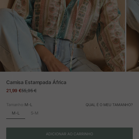
ZOOM
Camisa Estampada África
Preço em promoção
Preço normal
21,99 €
55,95 €
Tamanho:
M-L
QUAL É O MEU TAMANHO?
M-L
S-M
ADICIONAR AO CARRINHO