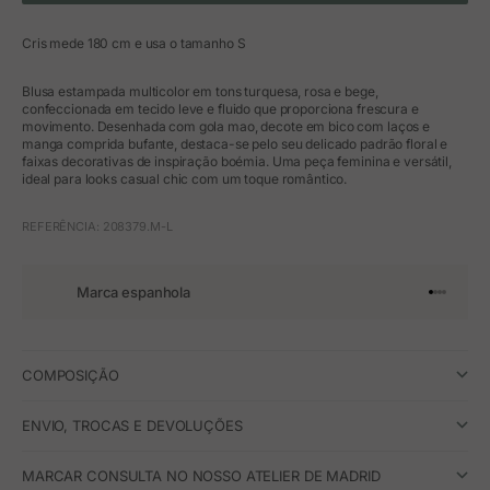
Cris mede 180 cm e usa o tamanho S
Blusa estampada multicolor em tons turquesa, rosa e bege,
confeccionada em tecido leve e fluido que proporciona frescura e
movimento. Desenhada com gola mao, decote em bico com laços e
manga comprida bufante, destaca-se pelo seu delicado padrão floral e
faixas decorativas de inspiração boémia. Uma peça feminina e versátil,
ideal para looks casual chic com um toque romântico.
REFERÊNCIA: 208379.M-L
Marca espanhola
Ir para o 
Ir para o
Ir para 
Ir para
COMPOSIÇÃO
ENVIO, TROCAS E DEVOLUÇÕES
MARCAR CONSULTA NO NOSSO ATELIER DE MADRID