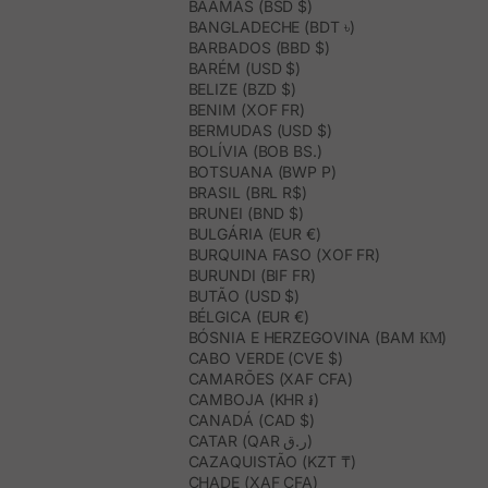
BAAMAS (BSD $)
BANGLADECHE (BDT ৳)
BARBADOS (BBD $)
BARÉM (USD $)
BELIZE (BZD $)
BENIM (XOF FR)
BERMUDAS (USD $)
BOLÍVIA (BOB BS.)
BOTSUANA (BWP P)
BRASIL (BRL R$)
BRUNEI (BND $)
BULGÁRIA (EUR €)
BURQUINA FASO (XOF FR)
BURUNDI (BIF FR)
BUTÃO (USD $)
BÉLGICA (EUR €)
BÓSNIA E HERZEGOVINA (BAM КМ)
CABO VERDE (CVE $)
CAMARÕES (XAF CFA)
CAMBOJA (KHR ៛)
CANADÁ (CAD $)
CATAR (QAR ر.ق)
CAZAQUISTÃO (KZT ₸)
CHADE (XAF CFA)