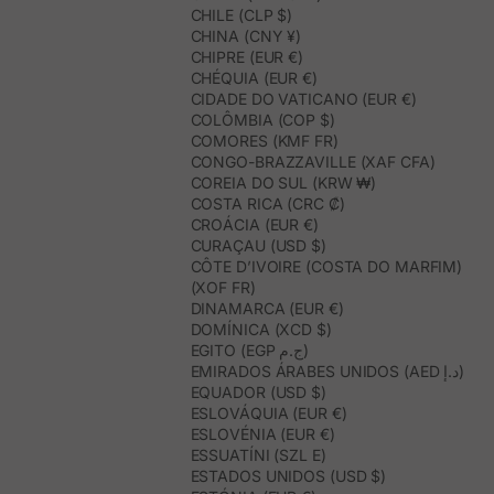
CHILE (CLP $)
CHINA (CNY ¥)
CHIPRE (EUR €)
CHÉQUIA (EUR €)
CIDADE DO VATICANO (EUR €)
COLÔMBIA (COP $)
COMORES (KMF FR)
CONGO-BRAZZAVILLE (XAF CFA)
COREIA DO SUL (KRW ₩)
COSTA RICA (CRC ₡)
CROÁCIA (EUR €)
CURAÇAU (USD $)
CÔTE D’IVOIRE (COSTA DO MARFIM)
(XOF FR)
DINAMARCA (EUR €)
DOMÍNICA (XCD $)
EGITO (EGP ج.م)
EMIRADOS ÁRABES UNIDOS (AED د.إ)
EQUADOR (USD $)
ESLOVÁQUIA (EUR €)
ESLOVÉNIA (EUR €)
ESSUATÍNI (SZL E)
ESTADOS UNIDOS (USD $)