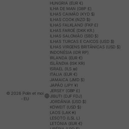
HUNGRIA (EUR €)
ILHA DE MAN (GBP £)
ILHAS CAIMÃO (KYD $)
ILHAS COOK (NZD $)
ILHAS FALKLAND (FKP £)
ILHAS FAROÉ (DKK KR.)
ILHAS SALOMÃO (SBD $)
ILHAS TURCAS E CAICOS (USD $)
ILHAS VIRGENS BRITÂNICAS (USD $)
INDONÉSIA (IDR RP)
IRLANDA (EUR €)
ISLÂNDIA (ISK KR)
ISRAEL (ILS ₪)
ITÁLIA (EUR €)
JAMAICA (JMD $)
JAPÃO (JPY ¥)
JERSEY (GBP £)
© 2026 Polín et moi
JIBUTI (DJF FDJ)
- EU
JORDÂNIA (USD $)
KOWEIT (USD $)
LAOS (LAK ₭)
LESOTO (LSL L)
LETÓNIA (EUR €)
LIBÉRIA (LRD $)