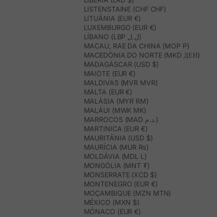
LISTENSTAINE (CHF CHF)
LITUÂNIA (EUR €)
LUXEMBURGO (EUR €)
LÍBANO (LBP ل.ل)
MACAU, RAE DA CHINA (MOP P)
MACEDÓNIA DO NORTE (MKD ДЕН)
MADAGÁSCAR (USD $)
MAIOTE (EUR €)
MALDIVAS (MVR MVR)
MALTA (EUR €)
MALÁSIA (MYR RM)
MALÁUI (MWK MK)
MARROCOS (MAD د.م.)
MARTINICA (EUR €)
MAURITÂNIA (USD $)
MAURÍCIA (MUR ₨)
MOLDÁVIA (MDL L)
MONGÓLIA (MNT ₮)
MONSERRATE (XCD $)
MONTENEGRO (EUR €)
MOÇAMBIQUE (MZN MTN)
MÉXICO (MXN $)
MÓNACO (EUR €)