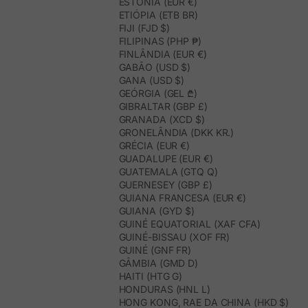
ESTÓNIA (EUR €)
ETIÓPIA (ETB BR)
FIJI (FJD $)
FILIPINAS (PHP ₱)
FINLÂNDIA (EUR €)
GABÃO (USD $)
GANA (USD $)
GEÓRGIA (GEL ₾)
GIBRALTAR (GBP £)
GRANADA (XCD $)
GRONELÂNDIA (DKK KR.)
GRÉCIA (EUR €)
GUADALUPE (EUR €)
GUATEMALA (GTQ Q)
GUERNESEY (GBP £)
GUIANA FRANCESA (EUR €)
GUIANA (GYD $)
GUINÉ EQUATORIAL (XAF CFA)
GUINÉ-BISSAU (XOF FR)
GUINÉ (GNF FR)
GÂMBIA (GMD D)
HAITI (HTG G)
HONDURAS (HNL L)
HONG KONG, RAE DA CHINA (HKD $)