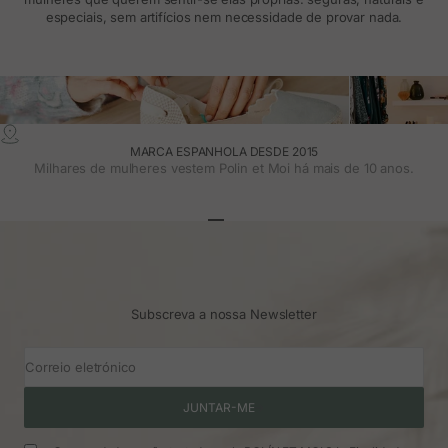
especiais, sem artifícios nem necessidade de provar nada.
MARCA ESPANHOLA DESDE 2015
Milhares de mulheres vestem Polin et Moi há mais de 10 anos.
Ir para o artigo 1
Ir para o artigo 2
Ir para o artigo 3
Subscreva a nossa Newsletter
Correio eletrónico
JUNTAR-ME