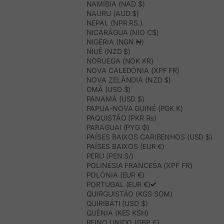
NAMÍBIA (NAD $)
NAURU (AUD $)
NEPAL (NPR RS.)
NICARÁGUA (NIO C$)
NIGÉRIA (NGN ₦)
NIUÊ (NZD $)
NORUEGA (NOK KR)
NOVA CALEDÓNIA (XPF FR)
NOVA ZELÂNDIA (NZD $)
OMÃ (USD $)
PANAMÁ (USD $)
PAPUA-NOVA GUINÉ (PGK K)
PAQUISTÃO (PKR ₨)
PARAGUAI (PYG ₲)
PAÍSES BAIXOS CARIBENHOS (USD $)
PAÍSES BAIXOS (EUR €)
PERU (PEN S/)
POLINÉSIA FRANCESA (XPF FR)
POLÓNIA (EUR €)
PORTUGAL (EUR €)
QUIRGUISTÃO (KGS SOM)
QUIRIBÁTI (USD $)
QUÉNIA (KES KSH)
REINO UNIDO (GBP £)