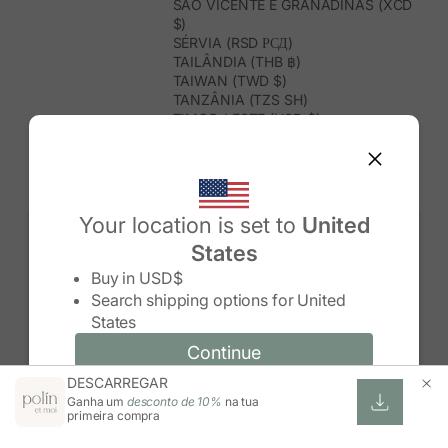
SÃO VICENTE E GRANADINAS (XCD
$)
SÉRVIA (RSD РСД)
TAILÂNDIA (THB ฿)
TAIWAN (TWD $)
TANZÂNIA (TZS SH)
TIMOR-LESTE (USD $)
TOGO (XOF FR)
TONGA (TOP T$)
TRINDADE E TOBAGO (TTD $)
TUNÍSIA (USD $)
TURQUEMENISTÃO (USD $)
Your location is set to
United
TURQUIA (TRY ₺)
States
TUVALU (AUD $)
Change country/region
UGANDA (UGX USH)
Buy in
USD$
URUGUAI (UYU $U)
Search shipping options for
United
USBEQUISTÃO (UZS SO'M)
States
VANUATU (VUV VT)
VENEZUELA (USD $)
Continue
Continue
VIETNAME (VND ₫)
DESCARREGAR
Change country/region and language
Cancel
WALLIS E FUTUNA (XPF FR)
Ganha um
desconto de 10%
na tua
ZIMBABUÉ (USD $)
primeira compra
ZÂMBIA (ZMW K)
ÁFRICA DO SUL (ZAR R)