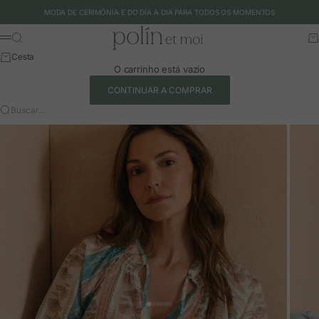
Ir para o conteúdo
MODA DE CERIMÓNIA E DO DIA A DIA PARA TODOS OS MOMENTOS
Polín et moi - EU
Buscar
Ca
Menu
Cesta
O carrinho está vazio
CONTINUAR A COMPRAR
Buscar…
Ir para o artigo 1
Ir para o artigo 2
Ir para o artigo 3
Ir para o artigo 4
Ir para o artigo 5
Ir para o artigo 6