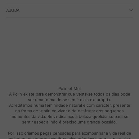
AJUDA
Polín et Moi
A Polin existe para demonstrar que vestir-se todos os dias pode
ser uma forma de se sentir mais ela própria.
Acreditamos numa feminilidade natural e com carácter, presente
na forma de vestir, de viver e de desfrutar dos pequenos
momentos da vida. Reivindicamos a beleza quotidiana: para se
sentir especial não é preciso uma grande ocasião.
Por isso criamos peças pensadas para acompanhar a vida real de
mulheres que querem sentir-se elas próprias: seguras, naturais e