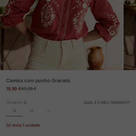
ZOOM
Camisa com punho Graciela
Preço em promoção
Preço normal
19,99 €
49,95 €
Tamanho:
S
QUAL É O MEU TAMANHO?
S
M
L
Só resta 1 unidade