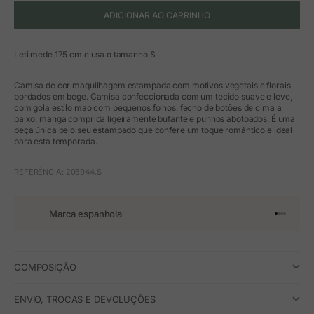
ADICIONAR AO CARRINHO
Leti mede 175 cm e usa o tamanho S
Camisa de cor maquilhagem estampada com motivos vegetais e florais
bordados em bege. Camisa confeccionada com um tecido suave e leve,
com gola estilo mao com pequenos folhos, fecho de botões de cima a
baixo, manga comprida ligeiramente bufante e punhos abotoados. É uma
peça única pelo seu estampado que confere um toque romântico e ideal
para esta temporada.
REFERÊNCIA: 205944.S
Marca espanhola
Ir para o 
Ir para o
Ir para 
Ir para
COMPOSIÇÃO
ENVIO, TROCAS E DEVOLUÇÕES