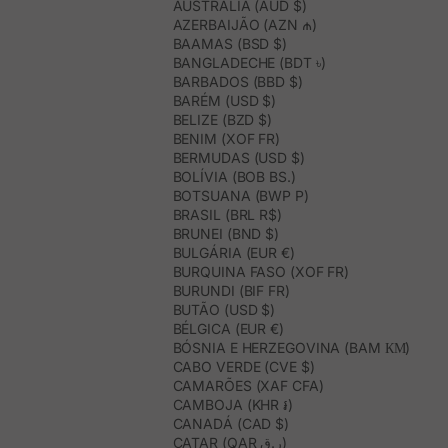
AUSTRÁLIA (AUD $)
AZERBAIJÃO (AZN ₼)
BAAMAS (BSD $)
BANGLADECHE (BDT ৳)
BARBADOS (BBD $)
BARÉM (USD $)
BELIZE (BZD $)
BENIM (XOF FR)
BERMUDAS (USD $)
BOLÍVIA (BOB BS.)
BOTSUANA (BWP P)
BRASIL (BRL R$)
BRUNEI (BND $)
BULGÁRIA (EUR €)
BURQUINA FASO (XOF FR)
BURUNDI (BIF FR)
BUTÃO (USD $)
BÉLGICA (EUR €)
BÓSNIA E HERZEGOVINA (BAM КМ)
CABO VERDE (CVE $)
CAMARÕES (XAF CFA)
CAMBOJA (KHR ៛)
CANADÁ (CAD $)
CATAR (QAR ر.ق)