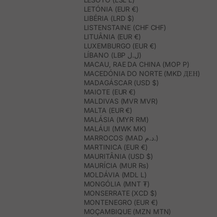
LETÓNIA (EUR €)
LIBÉRIA (LRD $)
LISTENSTAINE (CHF CHF)
LITUÂNIA (EUR €)
LUXEMBURGO (EUR €)
LÍBANO (LBP ل.ل)
MACAU, RAE DA CHINA (MOP P)
MACEDÓNIA DO NORTE (MKD ДЕН)
MADAGÁSCAR (USD $)
MAIOTE (EUR €)
MALDIVAS (MVR MVR)
MALTA (EUR €)
MALÁSIA (MYR RM)
MALÁUI (MWK MK)
MARROCOS (MAD د.م.)
MARTINICA (EUR €)
MAURITÂNIA (USD $)
MAURÍCIA (MUR ₨)
MOLDÁVIA (MDL L)
MONGÓLIA (MNT ₮)
MONSERRATE (XCD $)
MONTENEGRO (EUR €)
MOÇAMBIQUE (MZN MTN)