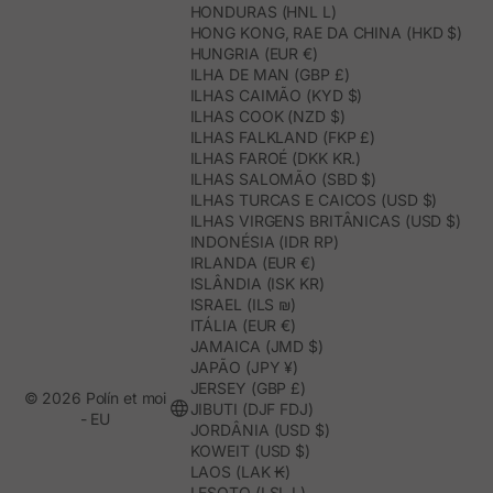
HONDURAS (HNL L)
HONG KONG, RAE DA CHINA (HKD $)
HUNGRIA (EUR €)
ILHA DE MAN (GBP £)
ILHAS CAIMÃO (KYD $)
ILHAS COOK (NZD $)
ILHAS FALKLAND (FKP £)
ILHAS FAROÉ (DKK KR.)
ILHAS SALOMÃO (SBD $)
ILHAS TURCAS E CAICOS (USD $)
ILHAS VIRGENS BRITÂNICAS (USD $)
INDONÉSIA (IDR RP)
IRLANDA (EUR €)
ISLÂNDIA (ISK KR)
ISRAEL (ILS ₪)
ITÁLIA (EUR €)
JAMAICA (JMD $)
JAPÃO (JPY ¥)
JERSEY (GBP £)
© 2026 Polín et moi
JIBUTI (DJF FDJ)
- EU
JORDÂNIA (USD $)
KOWEIT (USD $)
LAOS (LAK ₭)
LESOTO (LSL L)