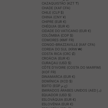
CAZAQUISTÃO (KZT ₸)
CHADE (XAF CFA)
CHILE (CLP $)
CHINA (CNY ¥)
CHIPRE (EUR €)
CHÉQUIA (EUR €)
CIDADE DO VATICANO (EUR €)
COLÔMBIA (COP $)
COMORES (KMF FR)
CONGO-BRAZZAVILLE (XAF CFA)
COREIA DO SUL (KRW ₩)
COSTA RICA (CRC ₡)
CROÁCIA (EUR €)
CURAÇAU (USD $)
CÔTE D’IVOIRE (COSTA DO MARFIM)
(XOF FR)
DINAMARCA (EUR €)
DOMÍNICA (XCD $)
EGITO (EGP ج.م)
EMIRADOS ÁRABES UNIDOS (AED د.إ)
EQUADOR (USD $)
ESLOVÁQUIA (EUR €)
ESLOVÉNIA (EUR €)