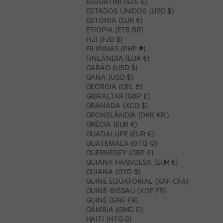
ESSUATÍNI (SZL E)
ESTADOS UNIDOS (USD $)
ESTÓNIA (EUR €)
ETIÓPIA (ETB BR)
FIJI (FJD $)
FILIPINAS (PHP ₱)
FINLÂNDIA (EUR €)
GABÃO (USD $)
GANA (USD $)
GEÓRGIA (GEL ₾)
GIBRALTAR (GBP £)
GRANADA (XCD $)
GRONELÂNDIA (DKK KR.)
GRÉCIA (EUR €)
GUADALUPE (EUR €)
GUATEMALA (GTQ Q)
GUERNESEY (GBP £)
GUIANA FRANCESA (EUR €)
GUIANA (GYD $)
GUINÉ EQUATORIAL (XAF CFA)
GUINÉ-BISSAU (XOF FR)
GUINÉ (GNF FR)
GÂMBIA (GMD D)
HAITI (HTG G)