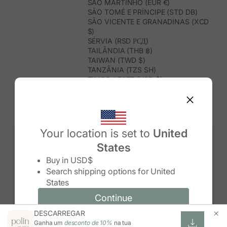
SÃO MARTINHO (EUR €)
SÃO TOMÉ E PRÍNCIPE (STD DB)
SÃO VICENTE E GRANADINAS (XCD
$)
SÉRVIA (RSD РСД)
TAILÂNDIA (THB ฿)
TAIWAN (TWD $)
TANZÂNIA (TZS SH)
TIMOR-LESTE (USD $)
TOGO (XOF FR)
TONGA (TOP T$)
TRINDADE E TOBAGO (TTD $)
TUNÍSIA (USD $)
TURQUEMENISTÃO (USD $)
Your location is set to
United
TURQUIA (TRY ₺)
States
TUVALU (AUD $)
Change country/region
UGANDA (UGX USH)
Buy in
USD$
URUGUAI (UYU $U)
Search shipping options for
United
USBEQUISTÃO (UZS SO'M)
States
VANUATU (VUV VT)
VENEZUELA (USD $)
Continue
Continue
VIETNAME (VND ₫)
DESCARREGAR
Change country/region and language
Cancel
WALLIS E FUTUNA (XPF FR)
Ganha um
desconto de 10%
na tua
ZIMBABUÉ (USD $)