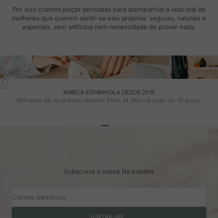
Por isso criamos peças pensadas para acompanhar a vida real de
mulheres que querem sentir-se elas próprias: seguras, naturais e
especiais, sem artifícios nem necessidade de provar nada.
MARCA ESPANHOLA DESDE 2015
Milhares de mulheres vestem Polin et Moi há mais de 10 anos.
Ir para o artigo 1
Ir para o artigo 2
Ir para o artigo 3
Subscreva a nossa Newsletter
Correio eletrónico
JUNTAR-ME