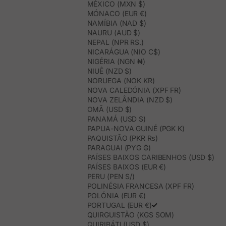
MÉXICO (MXN $)
MÓNACO (EUR €)
NAMÍBIA (NAD $)
NAURU (AUD $)
NEPAL (NPR RS.)
NICARÁGUA (NIO C$)
NIGÉRIA (NGN ₦)
NIUÊ (NZD $)
NORUEGA (NOK KR)
NOVA CALEDÓNIA (XPF FR)
NOVA ZELÂNDIA (NZD $)
OMÃ (USD $)
PANAMÁ (USD $)
PAPUA-NOVA GUINÉ (PGK K)
PAQUISTÃO (PKR ₨)
PARAGUAI (PYG ₲)
PAÍSES BAIXOS CARIBENHOS (USD $)
PAÍSES BAIXOS (EUR €)
PERU (PEN S/)
POLINÉSIA FRANCESA (XPF FR)
POLÓNIA (EUR €)
PORTUGAL (EUR €)
QUIRGUISTÃO (KGS SOM)
QUIRIBÁTI (USD $)