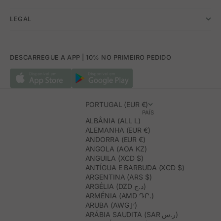
LEGAL
DESCARREGUE A APP | 10% NO PRIMEIRO PEDIDO
PORTUGAL (EUR €)
PAÍS
ALBÂNIA (ALL L)
ALEMANHA (EUR €)
ANDORRA (EUR €)
ANGOLA (AOA KZ)
ANGUILA (XCD $)
ANTÍGUA E BARBUDA (XCD $)
ARGENTINA (ARS $)
ARGÉLIA (DZD د.ج)
ARMÉNIA (AMD ԴՐ.)
ARUBA (AWG Ƒ)
ARÁBIA SAUDITA (SAR ر.س)