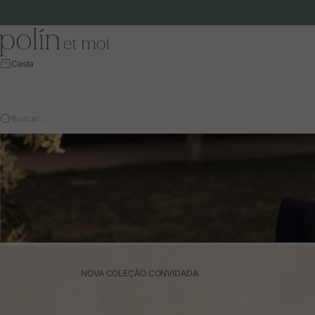
Ir para o conteúdo
Polín et moi - EU
Cesta
Buscar…
NOVA COLEÇÃO CONVIDADA