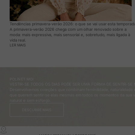
Tendências primavera-verão 2026: o que se vai usar esta temporada
A primavera-verão 2026 chega com um olhar renovado sobre a
moda: mais expressiva, mais sensorial e, sobretudo, mais ligada à
vida real.
LER MAIS
POLÍN ET MOI
VESTIR-SE TODOS OS DIAS PODE SER UMA FORMA DE SENTIR-SE 
Desenvolvemos coleções que combinam feminilidade, naturalidade e
que querem sentir-se elas mesmas em todos os momentos da sua v
natural e sem esforço.
DESCUBRE MAIS