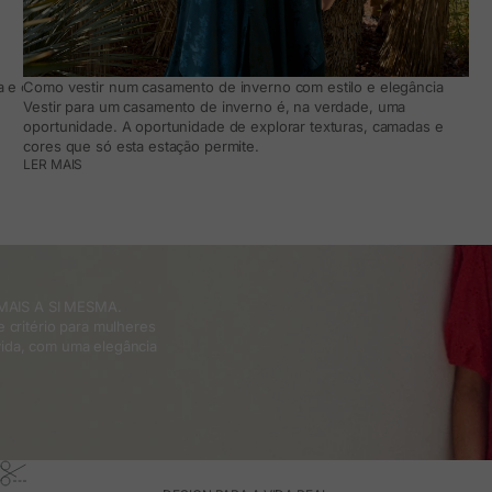
 e como adaptá-lo ao teu dia a dia
Como vestir num casamento de inverno com estilo e elegância
Vestir para um casamento de inverno é, na verdade, uma
oportunidade. A oportunidade de explorar texturas, camadas e
cores que só esta estação permite.
LER MAIS
MAIS A SI MESMA.
 critério para mulheres
ida, com uma elegância