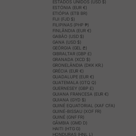
ESTADOS UNIDOS (USD $)
ESTÓNIA (EUR €)
ETIÓPIA (ETB BR)
FIJI (FJD $)
FILIPINAS (PHP ₱)
FINLÂNDIA (EUR €)
GABÃO (USD $)
GANA (USD $)
GEÓRGIA (GEL ₾)
GIBRALTAR (GBP £)
GRANADA (XCD $)
GRONELÂNDIA (DKK KR.)
GRÉCIA (EUR €)
GUADALUPE (EUR €)
GUATEMALA (GTQ Q)
GUERNESEY (GBP £)
GUIANA FRANCESA (EUR €)
GUIANA (GYD $)
GUINÉ EQUATORIAL (XAF CFA)
GUINÉ-BISSAU (XOF FR)
GUINÉ (GNF FR)
GÂMBIA (GMD D)
HAITI (HTG G)
HONDURAS (HNL L)