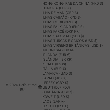
HONG KONG, RAE DA CHINA (HKD $)
HUNGRIA (EUR €)
ILHA DE MAN (GBP £)
ILHAS CAIMÃO (KYD $)
ILHAS COOK (NZD $)
ILHAS FALKLAND (FKP £)
ILHAS FAROÉ (DKK KR.)
ILHAS SALOMÃO (SBD $)
ILHAS TURCAS E CAICOS (USD $)
ILHAS VIRGENS BRITÂNICAS (USD $)
INDONÉSIA (IDR RP)
IRLANDA (EUR €)
ISLÂNDIA (ISK KR)
ISRAEL (ILS ₪)
ITÁLIA (EUR €)
JAMAICA (JMD $)
JAPÃO (JPY ¥)
JERSEY (GBP £)
© 2026 Polín et moi
JIBUTI (DJF FDJ)
- EU
JORDÂNIA (USD $)
KOWEIT (USD $)
LAOS (LAK ₭)
LESOTO (LSL L)