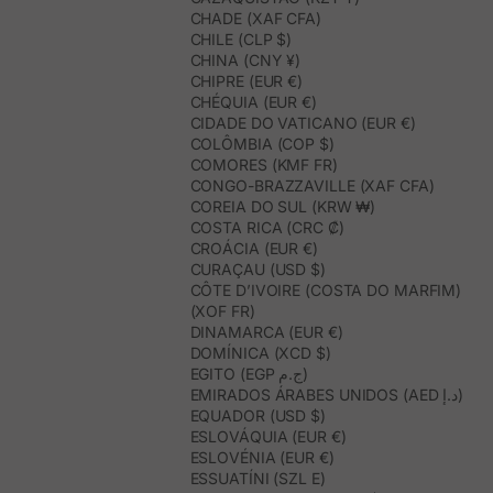
CHADE (XAF CFA)
CHILE (CLP $)
CHINA (CNY ¥)
CHIPRE (EUR €)
CHÉQUIA (EUR €)
CIDADE DO VATICANO (EUR €)
COLÔMBIA (COP $)
COMORES (KMF FR)
CONGO-BRAZZAVILLE (XAF CFA)
COREIA DO SUL (KRW ₩)
COSTA RICA (CRC ₡)
CROÁCIA (EUR €)
CURAÇAU (USD $)
CÔTE D’IVOIRE (COSTA DO MARFIM)
(XOF FR)
DINAMARCA (EUR €)
DOMÍNICA (XCD $)
EGITO (EGP ج.م)
EMIRADOS ÁRABES UNIDOS (AED د.إ)
EQUADOR (USD $)
ESLOVÁQUIA (EUR €)
ESLOVÉNIA (EUR €)
ESSUATÍNI (SZL E)