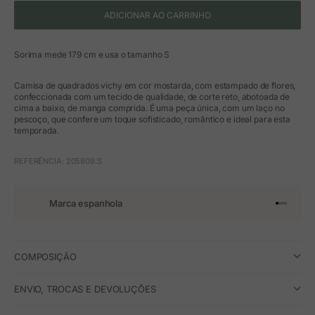
ADICIONAR AO CARRINHO
Sorima mede 179 cm e usa o tamanho S
Camisa de quadrados vichy em cor mostarda, com estampado de flores,
confeccionada com um tecido de qualidade, de corte reto, abotoada de
cima a baixo, de manga comprida. É uma peça única, com um laço no
pescoço, que confere um toque sofisticado, romântico e ideal para esta
temporada.
REFERÊNCIA: 205809.S
Marca espanhola
Ir para o 
Ir para o
Ir para 
Ir para
COMPOSIÇÃO
ENVIO, TROCAS E DEVOLUÇÕES