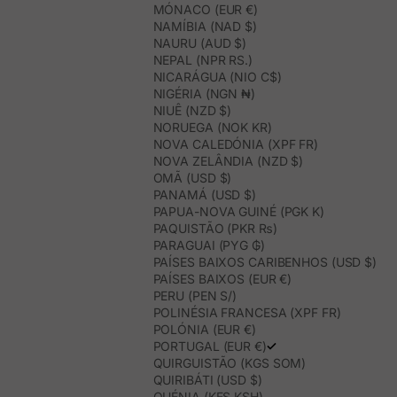
MÓNACO (EUR €)
NAMÍBIA (NAD $)
NAURU (AUD $)
NEPAL (NPR RS.)
NICARÁGUA (NIO C$)
NIGÉRIA (NGN ₦)
NIUÊ (NZD $)
NORUEGA (NOK KR)
NOVA CALEDÓNIA (XPF FR)
NOVA ZELÂNDIA (NZD $)
OMÃ (USD $)
PANAMÁ (USD $)
PAPUA-NOVA GUINÉ (PGK K)
PAQUISTÃO (PKR ₨)
PARAGUAI (PYG ₲)
PAÍSES BAIXOS CARIBENHOS (USD $)
PAÍSES BAIXOS (EUR €)
PERU (PEN S/)
POLINÉSIA FRANCESA (XPF FR)
POLÓNIA (EUR €)
PORTUGAL (EUR €)
QUIRGUISTÃO (KGS SOM)
QUIRIBÁTI (USD $)
QUÉNIA (KES KSH)