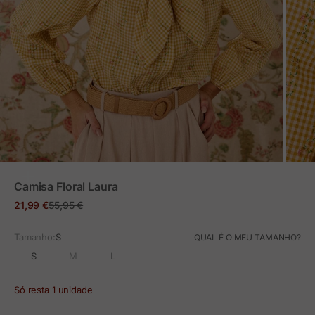
ZOOM
Camisa Floral Laura
Preço em promoção
Preço normal
21,99 €
55,95 €
Tamanho:
S
QUAL É O MEU TAMANHO?
S
M
L
Só resta 1 unidade