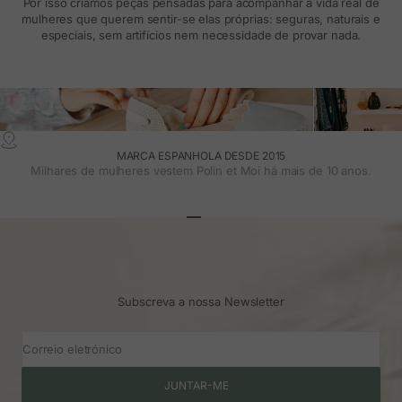
Por isso criamos peças pensadas para acompanhar a vida real de
mulheres que querem sentir-se elas próprias: seguras, naturais e
especiais, sem artifícios nem necessidade de provar nada.
MARCA ESPANHOLA DESDE 2015
Milhares de mulheres vestem Polin et Moi há mais de 10 anos.
Ir para o artigo 1
Ir para o artigo 2
Ir para o artigo 3
Subscreva a nossa Newsletter
Correio eletrónico
JUNTAR-ME