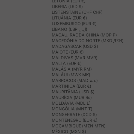
LETÓNIA (EUR €)
LIBÉRIA (LRD $)
LISTENSTAINE (CHF CHF)
LITUÂNIA (EUR €)
LUXEMBURGO (EUR €)
LÍBANO (LBP ل.ل)
MACAU, RAE DA CHINA (MOP P)
MACEDÓNIA DO NORTE (MKD ДЕН)
MADAGÁSCAR (USD $)
MAIOTE (EUR €)
MALDIVAS (MVR MVR)
MALTA (EUR €)
MALÁSIA (MYR RM)
MALÁUI (MWK MK)
MARROCOS (MAD د.م.)
MARTINICA (EUR €)
MAURITÂNIA (USD $)
MAURÍCIA (MUR ₨)
MOLDÁVIA (MDL L)
MONGÓLIA (MNT ₮)
MONSERRATE (XCD $)
MONTENEGRO (EUR €)
MOÇAMBIQUE (MZN MTN)
MÉXICO (MXN $)