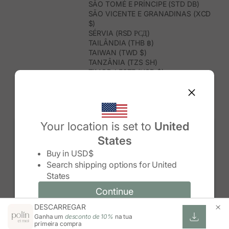
SÃO TOMÉ E PRÍNCIPE (STD DB)
SÃO VICENTE E GRANADINAS (XCD
$)
SÉRVIA (RSD РСД)
TAILÂNDIA (THB ฿)
TAIWAN (TWD $)
TANZÂNIA (TZS SH)
TIMOR-LESTE (USD $)
TOGO (XOF FR)
TONGA (TOP T$)
TRINDADE E TOBAGO (TTD $)
TUNÍSIA (USD $)
TURQUEMENISTÃO (USD $)
Your location is set to
United
TURQUIA (TRY ₺)
States
TUVALU (AUD $)
Change country/region
UGANDA (UGX USH)
Buy in
USD$
URUGUAI (UYU $U)
Search shipping options for
United
USBEQUISTÃO (UZS SO'M)
States
VANUATU (VUV VT)
VENEZUELA (USD $)
Continue
Continue
VIETNAME (VND ₫)
DESCARREGAR
Change country/region and language
Cancel
WALLIS E FUTUNA (XPF FR)
Ganha um
desconto de 10%
na tua
ZIMBABUÉ (USD $)
primeira compra
ZÂMBIA (ZMW K)