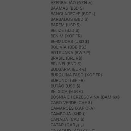
AZERBAIJÃO (AZN ₼)
BAAMAS (BSD $)
BANGLADECHE (BDT ৳)
BARBADOS (BBD $)
BARÉM (USD $)
BELIZE (BZD $)
BENIM (XOF FR)
BERMUDAS (USD $)
BOLÍVIA (BOB BS.)
BOTSUANA (BWP P)
BRASIL (BRL R$)
BRUNEI (BND $)
BULGÁRIA (EUR €)
BURQUINA FASO (XOF FR)
BURUNDI (BIF FR)
BUTÃO (USD $)
BÉLGICA (EUR €)
BÓSNIA E HERZEGOVINA (BAM КМ)
CABO VERDE (CVE $)
CAMARÕES (XAF CFA)
CAMBOJA (KHR ៛)
CANADÁ (CAD $)
CATAR (QAR ر.ق)
CAZAQUISTÃO (KZT ₸)