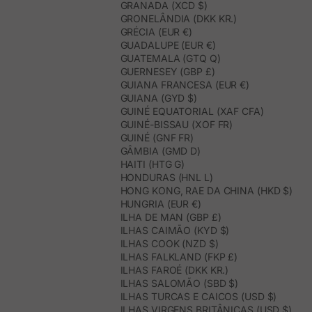
GRANADA (XCD $)
GRONELÂNDIA (DKK KR.)
GRÉCIA (EUR €)
GUADALUPE (EUR €)
GUATEMALA (GTQ Q)
GUERNESEY (GBP £)
GUIANA FRANCESA (EUR €)
GUIANA (GYD $)
GUINÉ EQUATORIAL (XAF CFA)
GUINÉ-BISSAU (XOF FR)
GUINÉ (GNF FR)
GÂMBIA (GMD D)
HAITI (HTG G)
HONDURAS (HNL L)
HONG KONG, RAE DA CHINA (HKD $)
HUNGRIA (EUR €)
ILHA DE MAN (GBP £)
ILHAS CAIMÃO (KYD $)
ILHAS COOK (NZD $)
ILHAS FALKLAND (FKP £)
ILHAS FAROÉ (DKK KR.)
ILHAS SALOMÃO (SBD $)
ILHAS TURCAS E CAICOS (USD $)
ILHAS VIRGENS BRITÂNICAS (USD $)