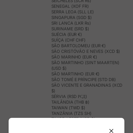
SEICHELES (SCR ₨)
SENEGAL (XOF FR)
SERRA LEOA (SLL LE)
SINGAPURA (SGD $)
SRI LANCA (LKR ₨)
SURINAME (SRD $)
SUÉCIA (EUR €)
SUÍÇA (CHF CHF)
SÃO BARTOLOMEU (EUR €)
SÃO CRISTÓVÃO E NEVES (XCD $)
SÃO MARINHO (EUR €)
SÃO MARTINHO (SINT MAARTEN)
(USD $)
SÃO MARTINHO (EUR €)
SÃO TOMÉ E PRÍNCIPE (STD DB)
SÃO VICENTE E GRANADINAS (XCD
$)
SÉRVIA (RSD РСД)
TAILÂNDIA (THB ฿)
TAIWAN (TWD $)
TANZÂNIA (TZS SH)
TIMOR-LESTE (USD $)
TOGO (XOF FR)
TONGA (TOP T$)