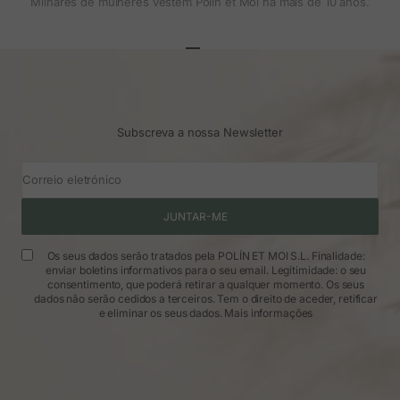
Milhares de mulheres vestem Polin et Moi há mais de 10 anos.
Ir para o artigo 1
Ir para o artigo 2
Ir para o artigo 3
Subscreva a nossa Newsletter
Correio eletrónico
JUNTAR-ME
Os seus dados serão tratados pela POLÍN ET MOI S.L. Finalidade:
enviar boletins informativos para o seu email. Legitimidade: o seu
consentimento, que poderá retirar a qualquer momento. Os seus
dados não serão cedidos a terceiros. Tem o direito de aceder, retificar
e eliminar os seus dados.
Mais informações