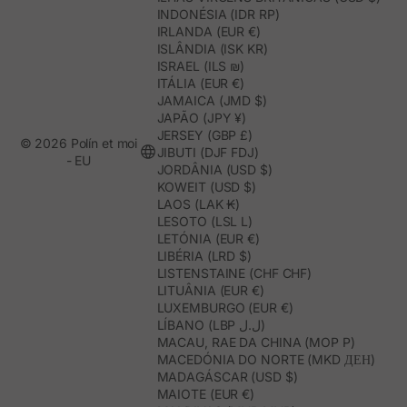
INDONÉSIA (IDR RP)
IRLANDA (EUR €)
ISLÂNDIA (ISK KR)
ISRAEL (ILS ₪)
ITÁLIA (EUR €)
JAMAICA (JMD $)
JAPÃO (JPY ¥)
JERSEY (GBP £)
© 2026 Polín et moi
JIBUTI (DJF FDJ)
- EU
JORDÂNIA (USD $)
KOWEIT (USD $)
LAOS (LAK ₭)
LESOTO (LSL L)
LETÓNIA (EUR €)
LIBÉRIA (LRD $)
LISTENSTAINE (CHF CHF)
LITUÂNIA (EUR €)
LUXEMBURGO (EUR €)
LÍBANO (LBP ل.ل)
MACAU, RAE DA CHINA (MOP P)
MACEDÓNIA DO NORTE (MKD ДЕН)
MADAGÁSCAR (USD $)
MAIOTE (EUR €)