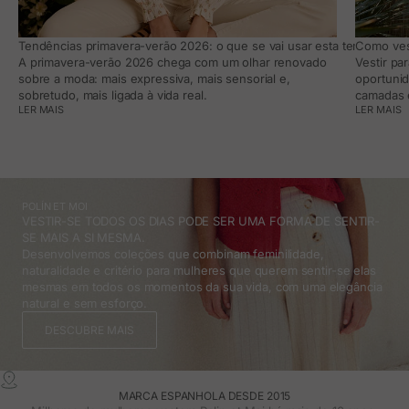
Tendências primavera-verão 2026: o que se vai usar esta temporada e
Como vest
A primavera-verão 2026 chega com um olhar renovado
Vestir pa
sobre a moda: mais expressiva, mais sensorial e,
oportunid
sobretudo, mais ligada à vida real.
camadas e
LER MAIS
LER MAIS
POLÍN ET MOI
VESTIR-SE TODOS OS DIAS PODE SER UMA FORMA DE SENTIR-
SE MAIS A SI MESMA.
Desenvolvemos coleções que combinam feminilidade,
naturalidade e critério para mulheres que querem sentir-se elas
mesmas em todos os momentos da sua vida, com uma elegância
natural e sem esforço.
DESCUBRE MAIS
MARCA ESPANHOLA DESDE 2015