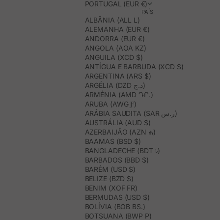
PORTUGAL (EUR €)
PAÍS
ALBÂNIA (ALL L)
ALEMANHA (EUR €)
ANDORRA (EUR €)
ANGOLA (AOA KZ)
ANGUILA (XCD $)
ANTÍGUA E BARBUDA (XCD $)
ARGENTINA (ARS $)
ARGÉLIA (DZD د.ج)
ARMÉNIA (AMD ԴՐ.)
ARUBA (AWG Ƒ)
ARÁBIA SAUDITA (SAR ر.س)
AUSTRÁLIA (AUD $)
AZERBAIJÃO (AZN ₼)
BAAMAS (BSD $)
BANGLADECHE (BDT ৳)
BARBADOS (BBD $)
BARÉM (USD $)
BELIZE (BZD $)
BENIM (XOF FR)
BERMUDAS (USD $)
BOLÍVIA (BOB BS.)
BOTSUANA (BWP P)