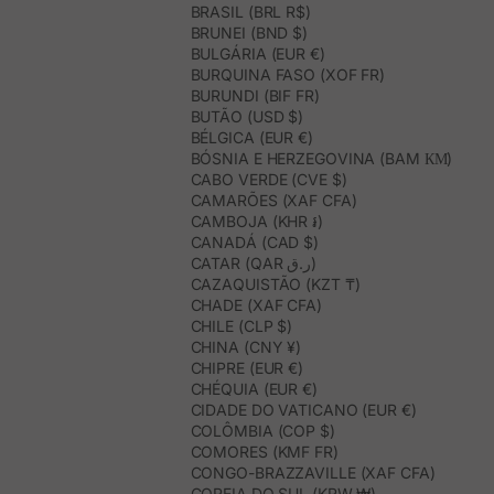
BRASIL (BRL R$)
BRUNEI (BND $)
BULGÁRIA (EUR €)
BURQUINA FASO (XOF FR)
BURUNDI (BIF FR)
BUTÃO (USD $)
BÉLGICA (EUR €)
BÓSNIA E HERZEGOVINA (BAM КМ)
CABO VERDE (CVE $)
CAMARÕES (XAF CFA)
CAMBOJA (KHR ៛)
CANADÁ (CAD $)
CATAR (QAR ر.ق)
CAZAQUISTÃO (KZT ₸)
CHADE (XAF CFA)
CHILE (CLP $)
CHINA (CNY ¥)
CHIPRE (EUR €)
CHÉQUIA (EUR €)
CIDADE DO VATICANO (EUR €)
COLÔMBIA (COP $)
COMORES (KMF FR)
CONGO-BRAZZAVILLE (XAF CFA)
COREIA DO SUL (KRW ₩)