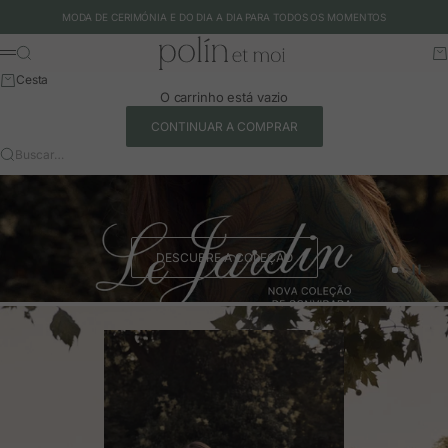
Ir para o conteúdo
MODA DE CERIMÓNIA E DO DIA A DIA PARA TODOS OS MOMENTOS
Polín et moi - EU
Buscar
Ca
Menu
Cesta
O carrinho está vazio
CONTINUAR A COMPRAR
Buscar…
DESCUBRE A COLEÇÃO
Ir para o 
Ir para o