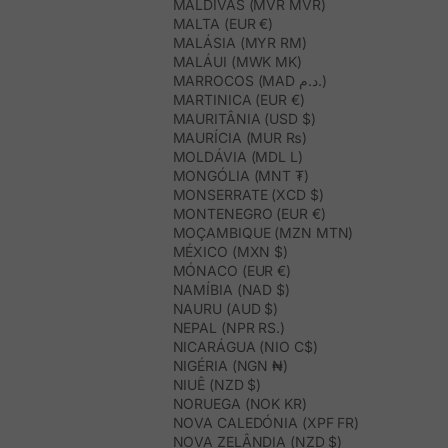
MALDIVAS (MVR MVR)
MALTA (EUR €)
MALÁSIA (MYR RM)
MALÁUI (MWK MK)
MARROCOS (MAD د.م.)
MARTINICA (EUR €)
MAURITÂNIA (USD $)
MAURÍCIA (MUR ₨)
MOLDÁVIA (MDL L)
MONGÓLIA (MNT ₮)
MONSERRATE (XCD $)
MONTENEGRO (EUR €)
MOÇAMBIQUE (MZN MTN)
MÉXICO (MXN $)
MÓNACO (EUR €)
NAMÍBIA (NAD $)
NAURU (AUD $)
NEPAL (NPR RS.)
NICARÁGUA (NIO C$)
NIGÉRIA (NGN ₦)
NIUÊ (NZD $)
NORUEGA (NOK KR)
NOVA CALEDÓNIA (XPF FR)
NOVA ZELÂNDIA (NZD $)