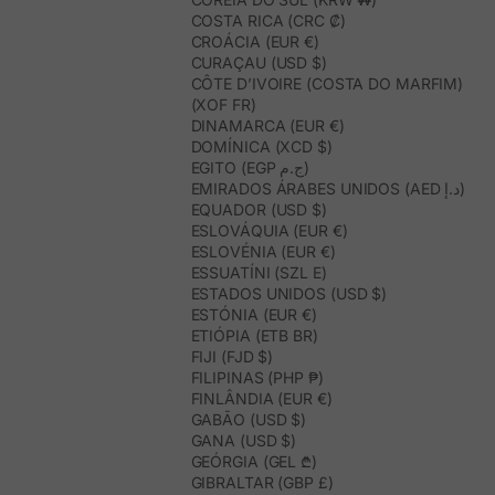
COSTA RICA (CRC ₡)
CROÁCIA (EUR €)
CURAÇAU (USD $)
CÔTE D’IVOIRE (COSTA DO MARFIM)
(XOF FR)
DINAMARCA (EUR €)
DOMÍNICA (XCD $)
EGITO (EGP ج.م)
EMIRADOS ÁRABES UNIDOS (AED د.إ)
EQUADOR (USD $)
ESLOVÁQUIA (EUR €)
ESLOVÉNIA (EUR €)
ESSUATÍNI (SZL E)
ESTADOS UNIDOS (USD $)
ESTÓNIA (EUR €)
ETIÓPIA (ETB BR)
FIJI (FJD $)
FILIPINAS (PHP ₱)
FINLÂNDIA (EUR €)
GABÃO (USD $)
GANA (USD $)
GEÓRGIA (GEL ₾)
GIBRALTAR (GBP £)