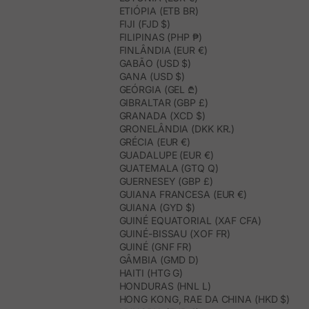
ETIÓPIA (ETB BR)
FIJI (FJD $)
FILIPINAS (PHP ₱)
FINLÂNDIA (EUR €)
GABÃO (USD $)
GANA (USD $)
GEÓRGIA (GEL ₾)
GIBRALTAR (GBP £)
GRANADA (XCD $)
GRONELÂNDIA (DKK KR.)
GRÉCIA (EUR €)
GUADALUPE (EUR €)
GUATEMALA (GTQ Q)
GUERNESEY (GBP £)
GUIANA FRANCESA (EUR €)
GUIANA (GYD $)
GUINÉ EQUATORIAL (XAF CFA)
GUINÉ-BISSAU (XOF FR)
GUINÉ (GNF FR)
GÂMBIA (GMD D)
HAITI (HTG G)
HONDURAS (HNL L)
HONG KONG, RAE DA CHINA (HKD $)