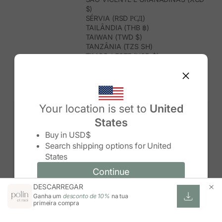
$)
SÉRVIA (RSD РСД)
TAILÂNDIA (THB ฿)
TAIWAN (TWD $)
TANZÂNIA (TZS SH)
TIMOR-LESTE (USD $)
TOGO (XOF FR)
TONGA (TOP T$)
TRINDADE E TOBAGO (TTD $)
TUNÍSIA (USD $)
TURQUEMENISTÃO (USD $)
Your location is set to
United
TURQUIA (TRY ₺)
States
TUVALU (AUD $)
Change country/region
UGANDA (UGX USH)
Buy in
USD$
URUGUAI (UYU $U)
Search shipping options for
United
USBEQUISTÃO (UZS SO'M)
States
VANUATU (VUV VT)
VENEZUELA (USD $)
Continue
Continue
VIETNAME (VND ₫)
DESCARREGAR
Change country/region and language
Cancel
WALLIS E FUTUNA (XPF FR)
Ganha um
desconto de 10%
na tua
ZIMBABUÉ (USD $)
primeira compra
ZÂMBIA (ZMW K)
ÁFRICA DO SUL (ZAR R)