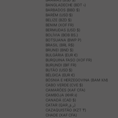
BANGLADECHE (BDT ৳)
BARBADOS (BBD $)
BARÉM (USD $)
BELIZE (BZD $)
BENIM (XOF FR)
BERMUDAS (USD $)
BOLÍVIA (BOB BS.)
BOTSUANA (BWP P)
BRASIL (BRL R$)
BRUNEI (BND $)
BULGÁRIA (EUR €)
BURQUINA FASO (XOF FR)
BURUNDI (BIF FR)
BUTÃO (USD $)
BÉLGICA (EUR €)
BÓSNIA E HERZEGOVINA (BAM КМ)
CABO VERDE (CVE $)
CAMARÕES (XAF CFA)
CAMBOJA (KHR ៛)
CANADÁ (CAD $)
CATAR (QAR ر.ق)
CAZAQUISTÃO (KZT ₸)
CHADE (XAF CFA)