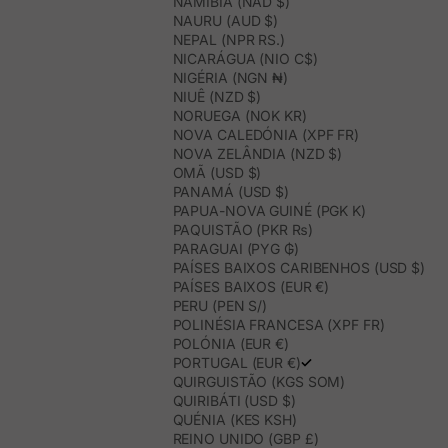
NAMÍBIA (NAD $)
NAURU (AUD $)
NEPAL (NPR RS.)
NICARÁGUA (NIO C$)
NIGÉRIA (NGN ₦)
NIUÊ (NZD $)
NORUEGA (NOK KR)
NOVA CALEDÓNIA (XPF FR)
NOVA ZELÂNDIA (NZD $)
OMÃ (USD $)
PANAMÁ (USD $)
PAPUA-NOVA GUINÉ (PGK K)
PAQUISTÃO (PKR ₨)
PARAGUAI (PYG ₲)
PAÍSES BAIXOS CARIBENHOS (USD $)
PAÍSES BAIXOS (EUR €)
PERU (PEN S/)
POLINÉSIA FRANCESA (XPF FR)
POLÓNIA (EUR €)
PORTUGAL (EUR €)
QUIRGUISTÃO (KGS SOM)
QUIRIBÁTI (USD $)
QUÉNIA (KES KSH)
REINO UNIDO (GBP £)