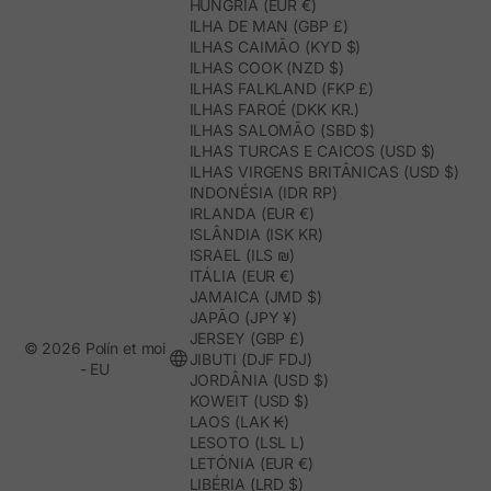
HUNGRIA (EUR €)
ILHA DE MAN (GBP £)
ILHAS CAIMÃO (KYD $)
ILHAS COOK (NZD $)
ILHAS FALKLAND (FKP £)
ILHAS FAROÉ (DKK KR.)
ILHAS SALOMÃO (SBD $)
ILHAS TURCAS E CAICOS (USD $)
ILHAS VIRGENS BRITÂNICAS (USD $)
INDONÉSIA (IDR RP)
IRLANDA (EUR €)
ISLÂNDIA (ISK KR)
ISRAEL (ILS ₪)
ITÁLIA (EUR €)
JAMAICA (JMD $)
JAPÃO (JPY ¥)
JERSEY (GBP £)
© 2026 Polín et moi
JIBUTI (DJF FDJ)
- EU
JORDÂNIA (USD $)
KOWEIT (USD $)
LAOS (LAK ₭)
LESOTO (LSL L)
LETÓNIA (EUR €)
LIBÉRIA (LRD $)