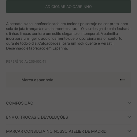
ADICIONAR AO CARRINHO
Alpercata plana, confeccionada em tecido tipo serraje na cor preta, com
sola de juta trançada e acabamento natural. O seu design de pala fechada
e linhas limpas confere um estilo elegante e intemporal. A palmilha
incorpora um ligeiro acolchoamento que proporciona maior conforto
durante todo o dia. Calçado ideal para um look quente e versátil.
Desenhado e fabricado em Espanha.
REFERÊNCIA: 206400.41
Marca espanhola
Ir para o 
Ir para o
Ir para 
Ir para
COMPOSIÇÃO
ENVIO, TROCAS E DEVOLUÇÕES
MARCAR CONSULTA NO NOSSO ATELIER DE MADRID