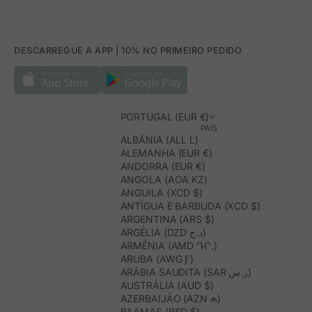
DESCARREGUE A APP | 10% NO PRIMEIRO PEDIDO
PORTUGAL (EUR €)
PAÍS
ALBÂNIA (ALL L)
ALEMANHA (EUR €)
ANDORRA (EUR €)
ANGOLA (AOA KZ)
ANGUILA (XCD $)
ANTÍGUA E BARBUDA (XCD $)
ARGENTINA (ARS $)
ARGÉLIA (DZD د.ج)
ARMÉNIA (AMD ԴՐ.)
ARUBA (AWG Ƒ)
ARÁBIA SAUDITA (SAR ر.س)
AUSTRÁLIA (AUD $)
AZERBAIJÃO (AZN ₼)
BAAMAS (BSD $)