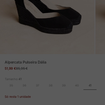
ZOOM
Alpercata Pulseira Dália
Preço em promoção
Preço normal
51,99 €
85,95 €
Tamanho:
41
41
35
36
37
38
39
40
Só resta 1 unidade