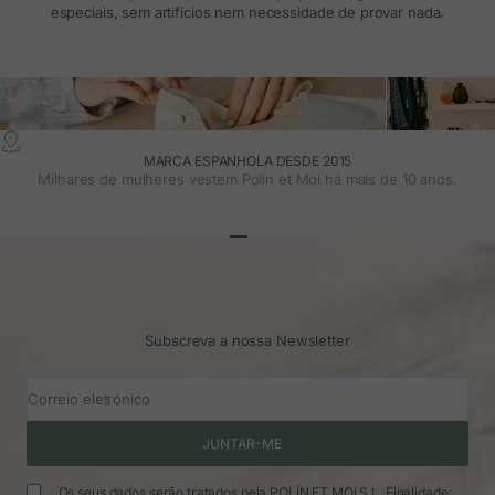
especiais, sem artifícios nem necessidade de provar nada.
MARCA ESPANHOLA DESDE 2015
Milhares de mulheres vestem Polin et Moi há mais de 10 anos.
Ir para o artigo 1
Ir para o artigo 2
Ir para o artigo 3
Subscreva a nossa Newsletter
Correio eletrónico
JUNTAR-ME
Os seus dados serão tratados pela POLÍN ET MOI S.L. Finalidade: