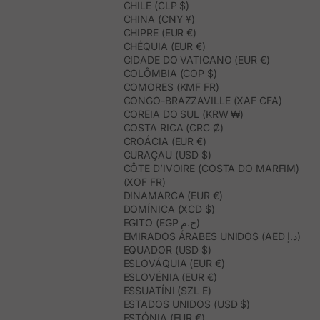
CHILE (CLP $)
CHINA (CNY ¥)
CHIPRE (EUR €)
CHÉQUIA (EUR €)
CIDADE DO VATICANO (EUR €)
COLÔMBIA (COP $)
COMORES (KMF FR)
CONGO-BRAZZAVILLE (XAF CFA)
COREIA DO SUL (KRW ₩)
COSTA RICA (CRC ₡)
CROÁCIA (EUR €)
CURAÇAU (USD $)
CÔTE D’IVOIRE (COSTA DO MARFIM)
(XOF FR)
DINAMARCA (EUR €)
DOMÍNICA (XCD $)
EGITO (EGP ج.م)
EMIRADOS ÁRABES UNIDOS (AED د.إ)
EQUADOR (USD $)
ESLOVÁQUIA (EUR €)
ESLOVÉNIA (EUR €)
ESSUATÍNI (SZL E)
ESTADOS UNIDOS (USD $)
ESTÓNIA (EUR €)