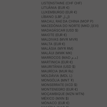
LISTENSTAINE (CHF CHF)
LITUÂNIA (EUR €)
LUXEMBURGO (EUR €)
LÍBANO (LBP ل.ل)
MACAU, RAE DA CHINA (MOP P)
MACEDÓNIA DO NORTE (MKD ДЕН)
MADAGÁSCAR (USD $)
MAIOTE (EUR €)
MALDIVAS (MVR MVR)
MALTA (EUR €)
MALÁSIA (MYR RM)
MALÁUI (MWK MK)
MARROCOS (MAD د.م.)
MARTINICA (EUR €)
MAURITÂNIA (USD $)
MAURÍCIA (MUR ₨)
MOLDÁVIA (MDL L)
MONGÓLIA (MNT ₮)
MONSERRATE (XCD $)
MONTENEGRO (EUR €)
MOÇAMBIQUE (MZN MTN)
MÉXICO (MXN $)
MÓNACO (EUR €)