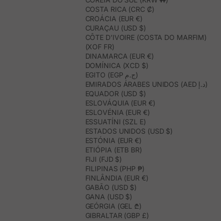
COSTA RICA (CRC ₡)
CROÁCIA (EUR €)
CURAÇAU (USD $)
CÔTE D’IVOIRE (COSTA DO MARFIM)
(XOF FR)
DINAMARCA (EUR €)
DOMÍNICA (XCD $)
EGITO (EGP ج.م)
EMIRADOS ÁRABES UNIDOS (AED د.إ)
EQUADOR (USD $)
ESLOVÁQUIA (EUR €)
ESLOVÉNIA (EUR €)
ESSUATÍNI (SZL E)
ESTADOS UNIDOS (USD $)
ESTÓNIA (EUR €)
ETIÓPIA (ETB BR)
FIJI (FJD $)
FILIPINAS (PHP ₱)
FINLÂNDIA (EUR €)
GABÃO (USD $)
GANA (USD $)
GEÓRGIA (GEL ₾)
GIBRALTAR (GBP £)