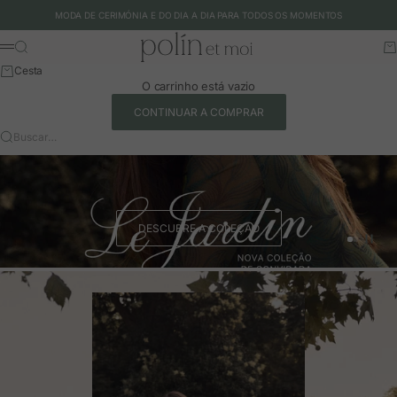
Ir para o conteúdo
MODA DE CERIMÓNIA E DO DIA A DIA PARA TODOS OS MOMENTOS
Polín et moi - EU
Buscar
Ca
Menu
Cesta
O carrinho está vazio
CONTINUAR A COMPRAR
Buscar…
DESCUBRE A COLEÇÃO
Ir para o 
Ir para o