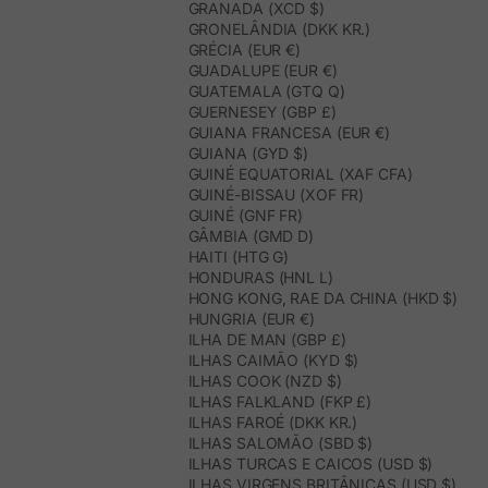
GRANADA (XCD $)
GRONELÂNDIA (DKK KR.)
GRÉCIA (EUR €)
GUADALUPE (EUR €)
GUATEMALA (GTQ Q)
GUERNESEY (GBP £)
GUIANA FRANCESA (EUR €)
GUIANA (GYD $)
GUINÉ EQUATORIAL (XAF CFA)
GUINÉ-BISSAU (XOF FR)
GUINÉ (GNF FR)
GÂMBIA (GMD D)
HAITI (HTG G)
HONDURAS (HNL L)
HONG KONG, RAE DA CHINA (HKD $)
HUNGRIA (EUR €)
ILHA DE MAN (GBP £)
ILHAS CAIMÃO (KYD $)
ILHAS COOK (NZD $)
ILHAS FALKLAND (FKP £)
ILHAS FAROÉ (DKK KR.)
ILHAS SALOMÃO (SBD $)
ILHAS TURCAS E CAICOS (USD $)
ILHAS VIRGENS BRITÂNICAS (USD $)