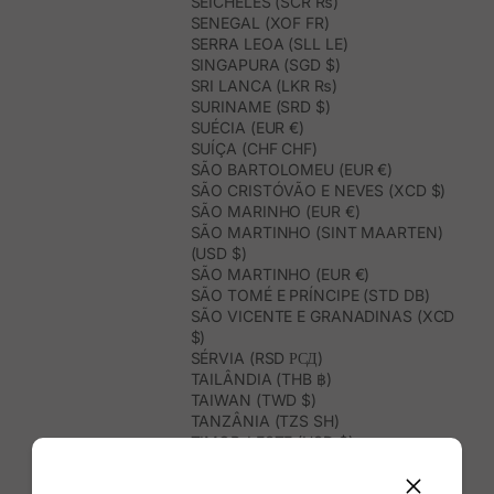
SEICHELES (SCR ₨)
SENEGAL (XOF FR)
SERRA LEOA (SLL LE)
SINGAPURA (SGD $)
SRI LANCA (LKR ₨)
SURINAME (SRD $)
SUÉCIA (EUR €)
SUÍÇA (CHF CHF)
SÃO BARTOLOMEU (EUR €)
SÃO CRISTÓVÃO E NEVES (XCD $)
SÃO MARINHO (EUR €)
SÃO MARTINHO (SINT MAARTEN)
(USD $)
SÃO MARTINHO (EUR €)
SÃO TOMÉ E PRÍNCIPE (STD DB)
SÃO VICENTE E GRANADINAS (XCD
$)
SÉRVIA (RSD РСД)
TAILÂNDIA (THB ฿)
TAIWAN (TWD $)
TANZÂNIA (TZS SH)
TIMOR-LESTE (USD $)
TOGO (XOF FR)
TONGA (TOP T$)