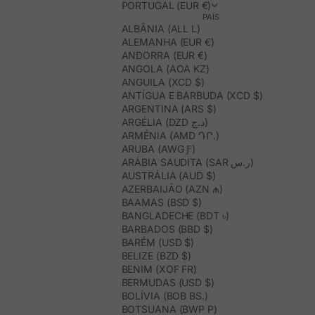
PORTUGAL (EUR €)
PAÍS
ALBÂNIA (ALL L)
ALEMANHA (EUR €)
ANDORRA (EUR €)
ANGOLA (AOA KZ)
ANGUILA (XCD $)
ANTÍGUA E BARBUDA (XCD $)
ARGENTINA (ARS $)
ARGÉLIA (DZD د.ج)
ARMÉNIA (AMD ԴՐ.)
ARUBA (AWG Ƒ)
ARÁBIA SAUDITA (SAR ر.س)
AUSTRÁLIA (AUD $)
AZERBAIJÃO (AZN ₼)
BAAMAS (BSD $)
BANGLADECHE (BDT ৳)
BARBADOS (BBD $)
BARÉM (USD $)
BELIZE (BZD $)
BENIM (XOF FR)
BERMUDAS (USD $)
BOLÍVIA (BOB BS.)
BOTSUANA (BWP P)