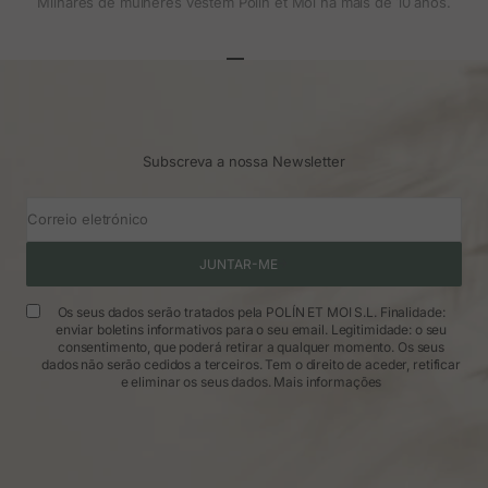
Milhares de mulheres vestem Polin et Moi há mais de 10 anos.
Ir para o artigo 1
Ir para o artigo 2
Ir para o artigo 3
Subscreva a nossa Newsletter
Correio eletrónico
JUNTAR-ME
Os seus dados serão tratados pela POLÍN ET MOI S.L. Finalidade:
enviar boletins informativos para o seu email. Legitimidade: o seu
consentimento, que poderá retirar a qualquer momento. Os seus
dados não serão cedidos a terceiros. Tem o direito de aceder, retificar
e eliminar os seus dados.
Mais informações