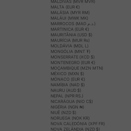
MALDIVAS (MVR MVR)
MALTA (EUR €)
MALÁSIA (MYR RM)
MALÁUI (MWK MK)
MARROCOS (MAD د.م.)
MARTINICA (EUR €)
MAURITÂNIA (USD $)
MAURÍCIA (MUR ₨)
MOLDÁVIA (MDL L)
MONGÓLIA (MNT ₮)
MONSERRATE (XCD $)
MONTENEGRO (EUR €)
MOÇAMBIQUE (MZN MTN)
MÉXICO (MXN $)
MÓNACO (EUR €)
NAMÍBIA (NAD $)
NAURU (AUD $)
NEPAL (NPR RS.)
NICARÁGUA (NIO C$)
NIGÉRIA (NGN ₦)
NIUÊ (NZD $)
NORUEGA (NOK KR)
NOVA CALEDÓNIA (XPF FR)
NOVA ZELÂNDIA (NZD $)