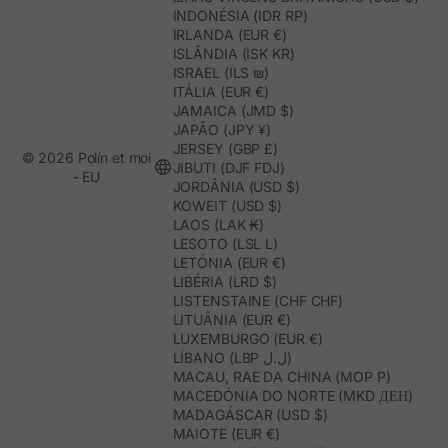
INDONÉSIA (IDR RP)
IRLANDA (EUR €)
ISLÂNDIA (ISK KR)
ISRAEL (ILS ₪)
ITÁLIA (EUR €)
JAMAICA (JMD $)
JAPÃO (JPY ¥)
JERSEY (GBP £)
© 2026 Polín et moi
JIBUTI (DJF FDJ)
- EU
JORDÂNIA (USD $)
KOWEIT (USD $)
LAOS (LAK ₭)
LESOTO (LSL L)
LETÓNIA (EUR €)
LIBÉRIA (LRD $)
LISTENSTAINE (CHF CHF)
LITUÂNIA (EUR €)
LUXEMBURGO (EUR €)
LÍBANO (LBP ل.ل)
MACAU, RAE DA CHINA (MOP P)
MACEDÓNIA DO NORTE (MKD ДЕН)
MADAGÁSCAR (USD $)
MAIOTE (EUR €)