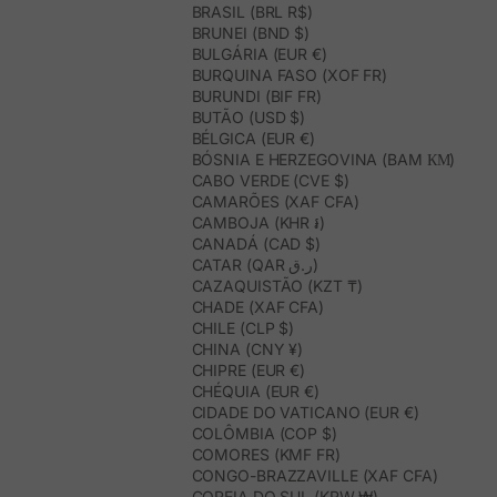
BRASIL (BRL R$)
BRUNEI (BND $)
BULGÁRIA (EUR €)
BURQUINA FASO (XOF FR)
BURUNDI (BIF FR)
BUTÃO (USD $)
BÉLGICA (EUR €)
BÓSNIA E HERZEGOVINA (BAM КМ)
CABO VERDE (CVE $)
CAMARÕES (XAF CFA)
CAMBOJA (KHR ៛)
CANADÁ (CAD $)
CATAR (QAR ر.ق)
CAZAQUISTÃO (KZT ₸)
CHADE (XAF CFA)
CHILE (CLP $)
CHINA (CNY ¥)
CHIPRE (EUR €)
CHÉQUIA (EUR €)
CIDADE DO VATICANO (EUR €)
COLÔMBIA (COP $)
COMORES (KMF FR)
CONGO-BRAZZAVILLE (XAF CFA)
COREIA DO SUL (KRW ₩)