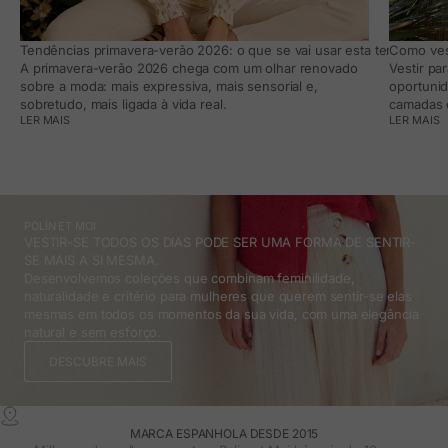
Tendências primavera-verão 2026: o que se vai usar esta temporada e
Como vest
A primavera-verão 2026 chega com um olhar renovado
Vestir pa
sobre a moda: mais expressiva, mais sensorial e,
oportunid
sobretudo, mais ligada à vida real.
camadas e
LER MAIS
LER MAIS
POLÍN ET MOI
VESTIR-SE TODOS OS DIAS PODE SER UMA FORMA DE SENTIR-
SE MAIS A SI MESMA.
Desenvolvemos coleções que combinam feminilidade,
naturalidade e critério para mulheres que querem sentir-se elas
mesmas em todos os momentos da sua vida, com uma elegância
natural e sem esforço.
DESCUBRE MAIS
MARCA ESPANHOLA DESDE 2015