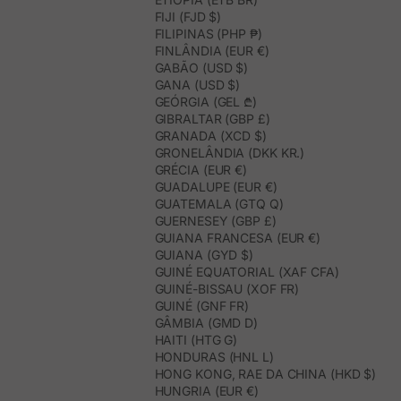
FIJI (FJD $)
FILIPINAS (PHP ₱)
FINLÂNDIA (EUR €)
GABÃO (USD $)
GANA (USD $)
GEÓRGIA (GEL ₾)
GIBRALTAR (GBP £)
GRANADA (XCD $)
GRONELÂNDIA (DKK KR.)
GRÉCIA (EUR €)
GUADALUPE (EUR €)
GUATEMALA (GTQ Q)
GUERNESEY (GBP £)
GUIANA FRANCESA (EUR €)
GUIANA (GYD $)
GUINÉ EQUATORIAL (XAF CFA)
GUINÉ-BISSAU (XOF FR)
GUINÉ (GNF FR)
GÂMBIA (GMD D)
HAITI (HTG G)
HONDURAS (HNL L)
HONG KONG, RAE DA CHINA (HKD $)
HUNGRIA (EUR €)