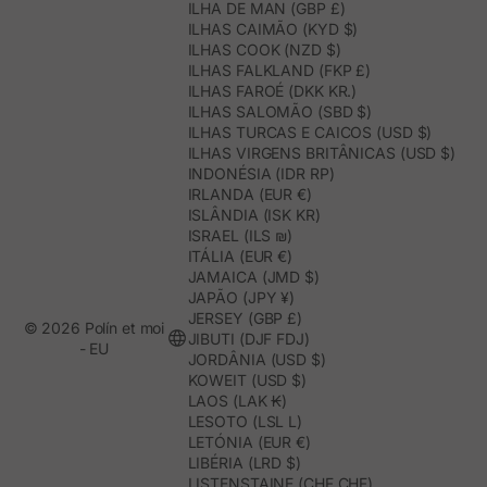
ILHA DE MAN (GBP £)
ILHAS CAIMÃO (KYD $)
ILHAS COOK (NZD $)
ILHAS FALKLAND (FKP £)
ILHAS FAROÉ (DKK KR.)
ILHAS SALOMÃO (SBD $)
ILHAS TURCAS E CAICOS (USD $)
ILHAS VIRGENS BRITÂNICAS (USD $)
INDONÉSIA (IDR RP)
IRLANDA (EUR €)
ISLÂNDIA (ISK KR)
ISRAEL (ILS ₪)
ITÁLIA (EUR €)
JAMAICA (JMD $)
JAPÃO (JPY ¥)
JERSEY (GBP £)
© 2026 Polín et moi
JIBUTI (DJF FDJ)
- EU
JORDÂNIA (USD $)
KOWEIT (USD $)
LAOS (LAK ₭)
LESOTO (LSL L)
LETÓNIA (EUR €)
LIBÉRIA (LRD $)
LISTENSTAINE (CHF CHF)