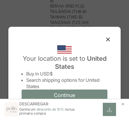
$)
SÉRVIA (RSD РСД)
TAILÂNDIA (THB ฿)
TAIWAN (TWD $)
TANZÂNIA (TZS SH)
TIMOR-LESTE (USD $)
TOGO (XOF FR)
TONGA (TOP T$)
TRINDADE E TOBAGO (TTD $)
TUNÍSIA (USD $)
TURQUEMENISTÃO (USD $)
Your location is set to
United
TURQUIA (TRY ₺)
States
TUVALU (AUD $)
Change country/region
UGANDA (UGX USH)
Buy in
USD$
URUGUAI (UYU $U)
Search shipping options for
United
USBEQUISTÃO (UZS SO'M)
States
VANUATU (VUV VT)
VENEZUELA (USD $)
Continue
Continue
VIETNAME (VND ₫)
DESCARREGAR
Change country/region and language
Cancel
WALLIS E FUTUNA (XPF FR)
Ganha um
desconto de 10%
na tua
ZIMBABUÉ (USD $)
primeira compra
ZÂMBIA (ZMW K)
ÁFRICA DO SUL (ZAR R)
ÁUSTRIA (EUR €)