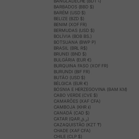
BANGLADECHE (BDT ৳)
BARBADOS (BBD $)
BARÉM (USD $)
BELIZE (BZD $)
BENIM (XOF FR)
BERMUDAS (USD $)
BOLÍVIA (BOB BS.)
BOTSUANA (BWP P)
BRASIL (BRL R$)
BRUNEI (BND $)
BULGÁRIA (EUR €)
BURQUINA FASO (XOF FR)
BURUNDI (BIF FR)
BUTÃO (USD $)
BÉLGICA (EUR €)
BÓSNIA E HERZEGOVINA (BAM КМ)
CABO VERDE (CVE $)
CAMARÕES (XAF CFA)
CAMBOJA (KHR ៛)
CANADÁ (CAD $)
CATAR (QAR ر.ق)
CAZAQUISTÃO (KZT ₸)
CHADE (XAF CFA)
CHILE (CLP $)