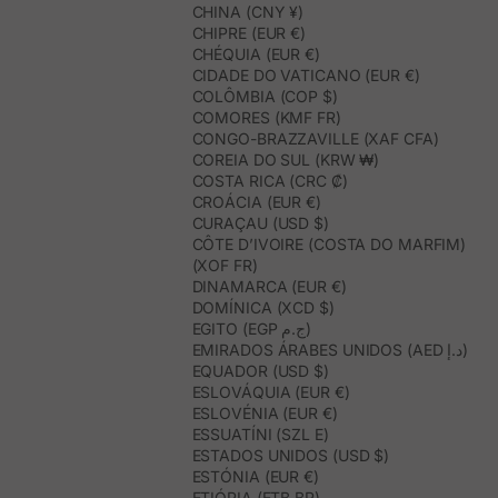
CHINA (CNY ¥)
CHIPRE (EUR €)
CHÉQUIA (EUR €)
CIDADE DO VATICANO (EUR €)
COLÔMBIA (COP $)
COMORES (KMF FR)
CONGO-BRAZZAVILLE (XAF CFA)
COREIA DO SUL (KRW ₩)
COSTA RICA (CRC ₡)
CROÁCIA (EUR €)
CURAÇAU (USD $)
CÔTE D’IVOIRE (COSTA DO MARFIM)
(XOF FR)
DINAMARCA (EUR €)
DOMÍNICA (XCD $)
EGITO (EGP ج.م)
EMIRADOS ÁRABES UNIDOS (AED د.إ)
EQUADOR (USD $)
ESLOVÁQUIA (EUR €)
ESLOVÉNIA (EUR €)
ESSUATÍNI (SZL E)
ESTADOS UNIDOS (USD $)
ESTÓNIA (EUR €)
ETIÓPIA (ETB BR)