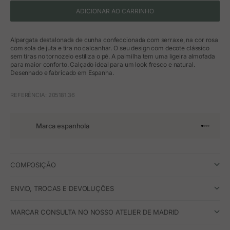
ADICIONAR AO CARRINHO
Alpargata destalonada de cunha confeccionada com serraxe, na cor rosa
com sola de juta e tira no calcanhar. O seu design com decote clássico
sem tiras no tornozelo estiliza o pé. A palmilha tem uma ligeira almofada
para maior conforto. Calçado ideal para um look fresco e natural.
Desenhado e fabricado em Espanha.
REFERÊNCIA: 205181.36
Marca espanhola
Ir para o 
Ir para o
Ir para 
Ir para
COMPOSIÇÃO
ENVIO, TROCAS E DEVOLUÇÕES
MARCAR CONSULTA NO NOSSO ATELIER DE MADRID