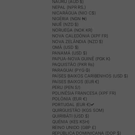
NAURU (AUD $)
NEPAL (NPR RS.)
NICARÁGUA (NIO C$)
NIGÉRIA (NGN ₦)
NIUÊ (NZD $)
NORUEGA (NOK KR)
NOVA CALEDÓNIA (XPF FR)
NOVA ZELÂNDIA (NZD $)
OMÃ (USD $)
PANAMÁ (USD $)
PAPUA-NOVA GUINÉ (PGK K)
PAQUISTÃO (PKR ₨)
PARAGUAI (PYG ₲)
PAÍSES BAIXOS CARIBENHOS (USD $)
PAÍSES BAIXOS (EUR €)
PERU (PEN S/)
POLINÉSIA FRANCESA (XPF FR)
POLÓNIA (EUR €)
PORTUGAL (EUR €)
QUIRGUISTÃO (KGS SOM)
QUIRIBÁTI (USD $)
QUÉNIA (KES KSH)
REINO UNIDO (GBP £)
REPÚBLICA DOMINICANA (DOP $)