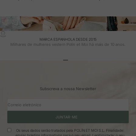
MARCA ESPANHOLA DESDE 2015
Milhares de mulheres vestem Polin et Moi há mais de 10 anos.
Ir para o artigo 1
Ir para o artigo 2
Ir para o artigo 3
Subscreva a nossa Newsletter
Correio eletrónico
JUNTAR-ME
Os seus dados serão tratados pela POLÍN ET MOI S.L. Finalidade:
enviar boletins informativos para o seu email. Legitimidade: o seu