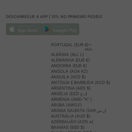
DESCARREGUE A APP | 10% NO PRIMEIRO PEDIDO
PORTUGAL (EUR €)
PAÍS
ALBÂNIA (ALL L)
ALEMANHA (EUR €)
ANDORRA (EUR €)
ANGOLA (AOA KZ)
ANGUILA (XCD $)
ANTÍGUA E BARBUDA (XCD $)
ARGENTINA (ARS $)
ARGÉLIA (DZD د.ج)
ARMÉNIA (AMD ԴՐ.)
ARUBA (AWG Ƒ)
ARÁBIA SAUDITA (SAR ر.س)
AUSTRÁLIA (AUD $)
AZERBAIJÃO (AZN ₼)
BAAMAS (BSD $)