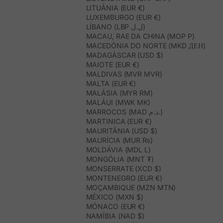
LITUÂNIA (EUR €)
LUXEMBURGO (EUR €)
LÍBANO (LBP ل.ل)
MACAU, RAE DA CHINA (MOP P)
MACEDÓNIA DO NORTE (MKD ДЕН)
MADAGÁSCAR (USD $)
MAIOTE (EUR €)
MALDIVAS (MVR MVR)
MALTA (EUR €)
MALÁSIA (MYR RM)
MALÁUI (MWK MK)
MARROCOS (MAD د.م.)
MARTINICA (EUR €)
MAURITÂNIA (USD $)
MAURÍCIA (MUR ₨)
MOLDÁVIA (MDL L)
MONGÓLIA (MNT ₮)
MONSERRATE (XCD $)
MONTENEGRO (EUR €)
MOÇAMBIQUE (MZN MTN)
MÉXICO (MXN $)
MÓNACO (EUR €)
NAMÍBIA (NAD $)