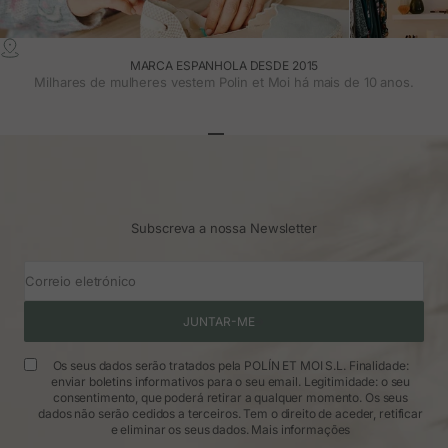
MARCA ESPANHOLA DESDE 2015
Milhares de mulheres vestem Polin et Moi há mais de 10 anos.
Ir para o artigo 1
Ir para o artigo 2
Ir para o artigo 3
Subscreva a nossa Newsletter
Correio eletrónico
JUNTAR-ME
Os seus dados serão tratados pela POLÍN ET MOI S.L. Finalidade:
enviar boletins informativos para o seu email. Legitimidade: o seu
consentimento, que poderá retirar a qualquer momento. Os seus
dados não serão cedidos a terceiros. Tem o direito de aceder, retificar
e eliminar os seus dados.
Mais informações