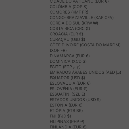
CIDADE DO VATICANO (EUR €)
COLÔMBIA (COP $)
COMORES (KMF FR)
CONGO-BRAZZAVILLE (XAF CFA)
COREIA DO SUL (KRW ₩)
COSTA RICA (CRC ₡)
CROÁCIA (EUR €)
CURAÇAU (USD $)
CÔTE D’IVOIRE (COSTA DO MARFIM)
(XOF FR)
DINAMARCA (EUR €)
DOMÍNICA (XCD $)
EGITO (EGP ج.م)
EMIRADOS ÁRABES UNIDOS (AED د.إ)
EQUADOR (USD $)
ESLOVÁQUIA (EUR €)
ESLOVÉNIA (EUR €)
ESSUATÍNI (SZL E)
ESTADOS UNIDOS (USD $)
ESTÓNIA (EUR €)
ETIÓPIA (ETB BR)
FIJI (FJD $)
FILIPINAS (PHP ₱)
FINLÂNDIA (EUR €)