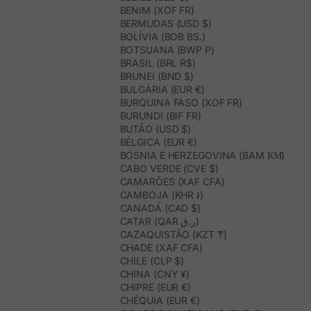
BENIM (XOF FR)
BERMUDAS (USD $)
BOLÍVIA (BOB BS.)
BOTSUANA (BWP P)
BRASIL (BRL R$)
BRUNEI (BND $)
BULGÁRIA (EUR €)
BURQUINA FASO (XOF FR)
BURUNDI (BIF FR)
BUTÃO (USD $)
BÉLGICA (EUR €)
BÓSNIA E HERZEGOVINA (BAM КМ)
CABO VERDE (CVE $)
CAMARÕES (XAF CFA)
CAMBOJA (KHR ៛)
CANADÁ (CAD $)
CATAR (QAR ر.ق)
CAZAQUISTÃO (KZT ₸)
CHADE (XAF CFA)
CHILE (CLP $)
CHINA (CNY ¥)
CHIPRE (EUR €)
CHÉQUIA (EUR €)