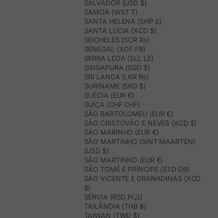
SALVADOR (USD $)
SAMOA (WST T)
SANTA HELENA (SHP £)
SANTA LÚCIA (XCD $)
SEICHELES (SCR ₨)
SENEGAL (XOF FR)
SERRA LEOA (SLL LE)
SINGAPURA (SGD $)
SRI LANCA (LKR ₨)
SURINAME (SRD $)
SUÉCIA (EUR €)
SUÍÇA (CHF CHF)
SÃO BARTOLOMEU (EUR €)
SÃO CRISTÓVÃO E NEVES (XCD $)
SÃO MARINHO (EUR €)
SÃO MARTINHO (SINT MAARTEN)
(USD $)
SÃO MARTINHO (EUR €)
SÃO TOMÉ E PRÍNCIPE (STD DB)
SÃO VICENTE E GRANADINAS (XCD
$)
SÉRVIA (RSD РСД)
TAILÂNDIA (THB ฿)
TAIWAN (TWD $)