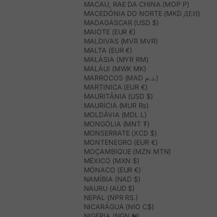
MACAU, RAE DA CHINA (MOP P)
MACEDÓNIA DO NORTE (MKD ДЕН)
MADAGÁSCAR (USD $)
MAIOTE (EUR €)
MALDIVAS (MVR MVR)
MALTA (EUR €)
MALÁSIA (MYR RM)
MALÁUI (MWK MK)
MARROCOS (MAD د.م.)
MARTINICA (EUR €)
MAURITÂNIA (USD $)
MAURÍCIA (MUR ₨)
MOLDÁVIA (MDL L)
MONGÓLIA (MNT ₮)
MONSERRATE (XCD $)
MONTENEGRO (EUR €)
MOÇAMBIQUE (MZN MTN)
MÉXICO (MXN $)
MÓNACO (EUR €)
NAMÍBIA (NAD $)
NAURU (AUD $)
NEPAL (NPR RS.)
NICARÁGUA (NIO C$)
NIGÉRIA (NGN ₦)