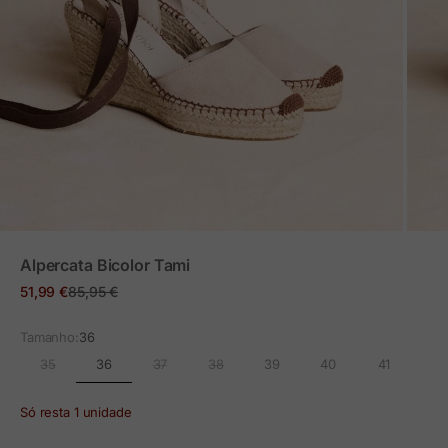
ZOOM
Alpercata Bicolor Tami
Preço em promoção
Preço normal
51,99 €
85,95 €
Tamanho:
36
36
35
37
38
39
40
41
Só resta 1 unidade