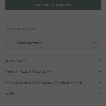
ADICIONAR AO CARRINHO
-
REFERÊNCIA: 206398.36
Marca espanhola
Ir para o 
Ir para o
Ir para 
Ir para
COMPOSIÇÃO
ENVIO, TROCAS E DEVOLUÇÕES
MARCAR CONSULTA NO NOSSO ATELIER DE MADRID
AJUDA