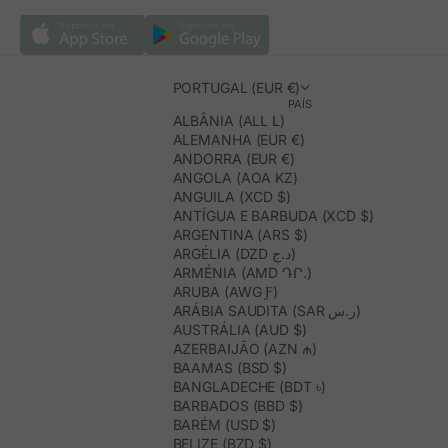
PORTUGAL (EUR €)
PAÍS
ALBÂNIA (ALL L)
ALEMANHA (EUR €)
ANDORRA (EUR €)
ANGOLA (AOA KZ)
ANGUILA (XCD $)
ANTÍGUA E BARBUDA (XCD $)
ARGENTINA (ARS $)
ARGÉLIA (DZD د.ج)
ARMÉNIA (AMD ԴՐ.)
ARUBA (AWG Ƒ)
ARÁBIA SAUDITA (SAR ر.س)
AUSTRÁLIA (AUD $)
AZERBAIJÃO (AZN ₼)
BAAMAS (BSD $)
BANGLADECHE (BDT ৳)
BARBADOS (BBD $)
BARÉM (USD $)
BELIZE (BZD $)