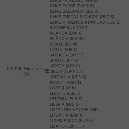
ILHAS FALKLAND (FKP £)
ILHAS FAROÉ (DKK KR.)
ILHAS SALOMÃO (SBD $)
ILHAS TURCAS E CAICOS (USD $)
ILHAS VIRGENS BRITÂNICAS (USD $)
INDONÉSIA (IDR RP)
IRLANDA (EUR €)
ISLÂNDIA (ISK KR)
ISRAEL (ILS ₪)
ITÁLIA (EUR €)
JAMAICA (JMD $)
JAPÃO (JPY ¥)
JERSEY (GBP £)
© 2026 Polín et moi
JIBUTI (DJF FDJ)
- EU
JORDÂNIA (USD $)
KOWEIT (USD $)
LAOS (LAK ₭)
LESOTO (LSL L)
LETÓNIA (EUR €)
LIBÉRIA (LRD $)
LISTENSTAINE (CHF CHF)
LITUÂNIA (EUR €)
LUXEMBURGO (EUR €)
LÍBANO (LBP ل.ل)