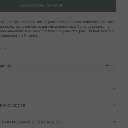
ADICIONAR AO CARRINHO
alta em cor areia com sola de juta e tiras atadas no tornozelo no mesmo
lássico faz delas um básico para esta temporada. A alpercata tem uma
eira almofada para maior conforto. Calçado ideal para um look fresco e
e fabricado em Espanha.
0.39
anhola
Ir para o arti
Ir para o art
Ir para o ar
Ir para o a
E DEVOLUÇÕES
A NO NOSSO ATELIER DE MADRID