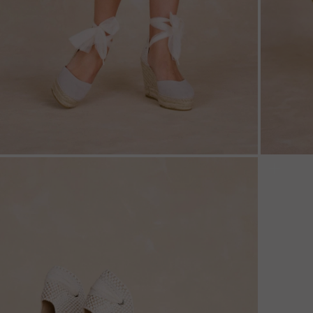
ZOOM
ZOO