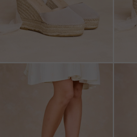
ZOOM
ZOO