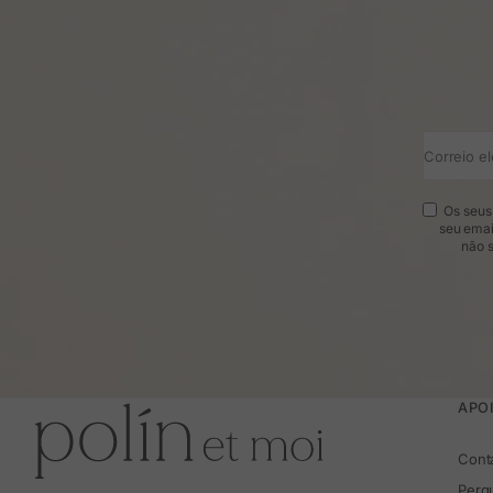
Correio el
Os seus 
seu emai
não s
APOI
Cont
Perg