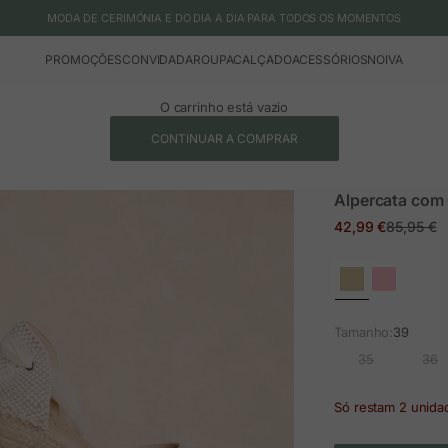
MODA DE CERIMÓNIA E DO DIA A DIA PARA TODOS OS MOMENTOS
PROMOÇÕES
CONVIDADA
ROUPA
CALÇADO
ACESSÓRIOS
NOIVA
O carrinho está vazio
CONTINUAR A COMPRAR
Alpercata com
Preço em promoç
Preço no
42,99 €
85,95 €
Tamanho:
39
35
36
Só restam 2 unida