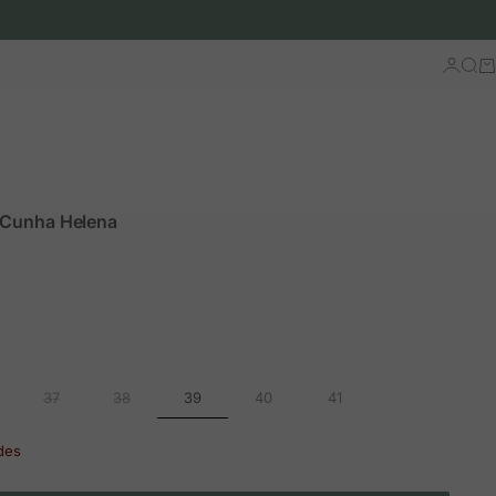
Iniciar 
Busc
Ca
 Cunha Helena
ão
rmal
39
37
38
40
41
des