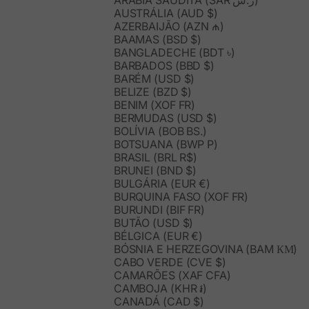
ARÁBIA SAUDITA (SAR ر.س)
AUSTRÁLIA (AUD $)
AZERBAIJÃO (AZN ₼)
BAAMAS (BSD $)
BANGLADECHE (BDT ৳)
BARBADOS (BBD $)
BARÉM (USD $)
BELIZE (BZD $)
BENIM (XOF FR)
BERMUDAS (USD $)
BOLÍVIA (BOB BS.)
BOTSUANA (BWP P)
BRASIL (BRL R$)
BRUNEI (BND $)
BULGÁRIA (EUR €)
BURQUINA FASO (XOF FR)
BURUNDI (BIF FR)
BUTÃO (USD $)
BÉLGICA (EUR €)
BÓSNIA E HERZEGOVINA (BAM КМ)
CABO VERDE (CVE $)
CAMARÕES (XAF CFA)
CAMBOJA (KHR ៛)
CANADÁ (CAD $)