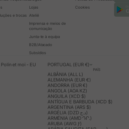
os
Lojas
Cookies
luções e trocas
Ateliê
Imprensa e meios de
comunicação
Junta-te à equipa
B2B/Atacado
Subsídios
Polín et moi - EU
PORTUGAL (EUR €)
PAÍS
ALBÂNIA (ALL L)
ALEMANHA (EUR €)
ANDORRA (EUR €)
ANGOLA (AOA KZ)
ANGUILA (XCD $)
ANTÍGUA E BARBUDA (XCD $)
ARGENTINA (ARS $)
ARGÉLIA (DZD د.ج)
ARMÉNIA (AMD ԴՐ.)
ARUBA (AWG Ƒ)