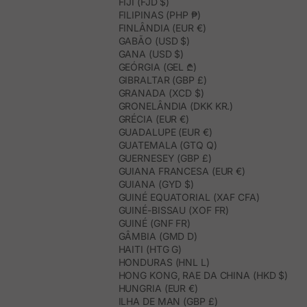
FIJI (FJD $)
FILIPINAS (PHP ₱)
FINLÂNDIA (EUR €)
GABÃO (USD $)
GANA (USD $)
GEÓRGIA (GEL ₾)
GIBRALTAR (GBP £)
GRANADA (XCD $)
GRONELÂNDIA (DKK KR.)
GRÉCIA (EUR €)
GUADALUPE (EUR €)
GUATEMALA (GTQ Q)
GUERNESEY (GBP £)
GUIANA FRANCESA (EUR €)
GUIANA (GYD $)
GUINÉ EQUATORIAL (XAF CFA)
GUINÉ-BISSAU (XOF FR)
GUINÉ (GNF FR)
GÂMBIA (GMD D)
HAITI (HTG G)
HONDURAS (HNL L)
HONG KONG, RAE DA CHINA (HKD $)
HUNGRIA (EUR €)
ILHA DE MAN (GBP £)