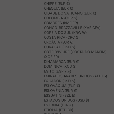
CHIPRE (EUR €)
CHÉQUIA (EUR €)
CIDADE DO VATICANO (EUR €)
COLÔMBIA (COP $)
COMORES (KMF FR)
CONGO-BRAZZAVILLE (XAF CFA)
COREIA DO SUL (KRW ₩)
COSTA RICA (CRC ₡)
CROÁCIA (EUR €)
CURAÇAU (USD $)
CÔTE D’IVOIRE (COSTA DO MARFIM)
(XOF FR)
DINAMARCA (EUR €)
DOMÍNICA (XCD $)
EGITO (EGP ج.م)
EMIRADOS ÁRABES UNIDOS (AED د.إ)
EQUADOR (USD $)
ESLOVÁQUIA (EUR €)
ESLOVÉNIA (EUR €)
ESSUATÍNI (SZL E)
ESTADOS UNIDOS (USD $)
ESTÓNIA (EUR €)
ETIÓPIA (ETB BR)