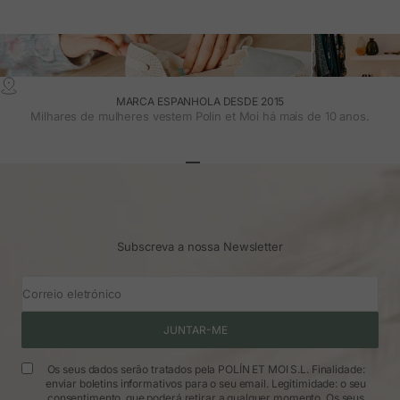
MARCA ESPANHOLA DESDE 2015
Milhares de mulheres vestem Polin et Moi há mais de 10 anos.
Ir para o artigo 1
Ir para o artigo 2
Ir para o artigo 3
Subscreva a nossa Newsletter
Correio eletrónico
JUNTAR-ME
Os seus dados serão tratados pela POLÍN ET MOI S.L. Finalidade:
enviar boletins informativos para o seu email. Legitimidade: o seu
consentimento, que poderá retirar a qualquer momento. Os seus