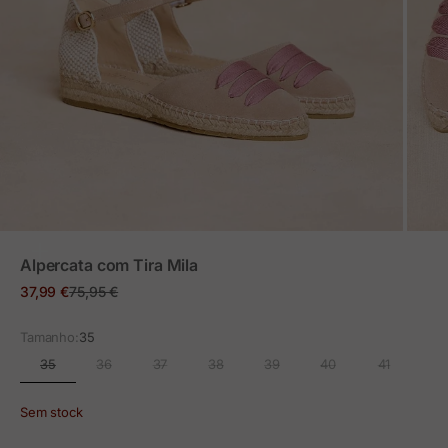
ZOOM
Alpercata com Tira Mila
Preço em promoção
Preço normal
37,99 €
75,95 €
Tamanho:
35
35
36
37
38
39
40
41
Sem stock