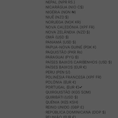
NEPAL (NPR RS.)
NICARÁGUA (NIO C$)
NIGÉRIA (NGN ₦)
NIUÊ (NZD $)
NORUEGA (NOK KR)
NOVA CALEDÓNIA (XPF FR)
NOVA ZELÂNDIA (NZD $)
OMÃ (USD $)
PANAMÁ (USD $)
PAPUA-NOVA GUINÉ (PGK K)
PAQUISTÃO (PKR ₨)
PARAGUAI (PYG ₲)
PAÍSES BAIXOS CARIBENHOS (USD $)
PAÍSES BAIXOS (EUR €)
PERU (PEN S/)
POLINÉSIA FRANCESA (XPF FR)
POLÓNIA (EUR €)
PORTUGAL (EUR €)
QUIRGUISTÃO (KGS SOM)
QUIRIBÁTI (USD $)
QUÉNIA (KES KSH)
REINO UNIDO (GBP £)
REPÚBLICA DOMINICANA (DOP $)
REUNIÃO (EUR €)