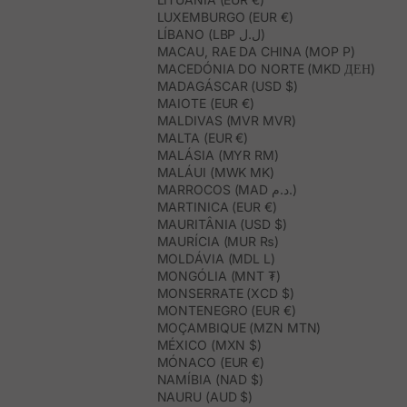
LUXEMBURGO (EUR €)
LÍBANO (LBP ل.ل)
MACAU, RAE DA CHINA (MOP P)
MACEDÓNIA DO NORTE (MKD ДЕН)
MADAGÁSCAR (USD $)
MAIOTE (EUR €)
MALDIVAS (MVR MVR)
MALTA (EUR €)
MALÁSIA (MYR RM)
MALÁUI (MWK MK)
MARROCOS (MAD د.م.)
MARTINICA (EUR €)
MAURITÂNIA (USD $)
MAURÍCIA (MUR ₨)
MOLDÁVIA (MDL L)
MONGÓLIA (MNT ₮)
MONSERRATE (XCD $)
MONTENEGRO (EUR €)
MOÇAMBIQUE (MZN MTN)
MÉXICO (MXN $)
MÓNACO (EUR €)
NAMÍBIA (NAD $)
NAURU (AUD $)