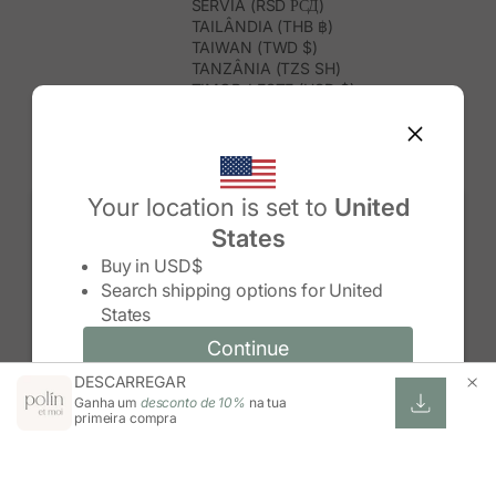
SÉRVIA (RSD РСД)
TAILÂNDIA (THB ฿)
TAIWAN (TWD $)
TANZÂNIA (TZS SH)
TIMOR-LESTE (USD $)
TOGO (XOF FR)
TONGA (TOP T$)
TRINDADE E TOBAGO (TTD $)
TUNÍSIA (USD $)
TURQUEMENISTÃO (USD $)
Your location is set to
United
TURQUIA (TRY ₺)
States
TUVALU (AUD $)
Change country/region
UGANDA (UGX USH)
Buy in
USD$
URUGUAI (UYU $U)
Search shipping options for
United
USBEQUISTÃO (UZS SO'M)
States
VANUATU (VUV VT)
VENEZUELA (USD $)
Continue
Continue
VIETNAME (VND ₫)
DESCARREGAR
Change country/region and language
Cancel
WALLIS E FUTUNA (XPF FR)
Ganha um
desconto de 10%
na tua
ZIMBABUÉ (USD $)
primeira compra
ZÂMBIA (ZMW K)
ÁFRICA DO SUL (ZAR R)
ÁUSTRIA (EUR €)
ÍNDIA (INR ₹)