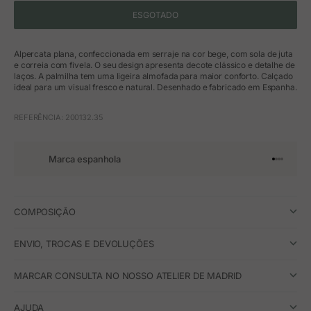
ESGOTADO
Alpercata plana, confeccionada em serraje na cor bege, com sola de juta
e correia com fivela. O seu design apresenta decote clássico e detalhe de
laços. A palmilha tem uma ligeira almofada para maior conforto. Calçado
ideal para um visual fresco e natural. Desenhado e fabricado em Espanha.
REFERÊNCIA: 200132.35
Marca espanhola
Ir para o 
Ir para o
Ir para 
Ir para
COMPOSIÇÃO
ENVIO, TROCAS E DEVOLUÇÕES
MARCAR CONSULTA NO NOSSO ATELIER DE MADRID
AJUDA