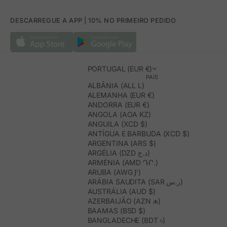
DESCARREGUE A APP | 10% NO PRIMEIRO PEDIDO
PORTUGAL (EUR €)
PAÍS
ALBÂNIA (ALL L)
ALEMANHA (EUR €)
ANDORRA (EUR €)
ANGOLA (AOA KZ)
ANGUILA (XCD $)
ANTÍGUA E BARBUDA (XCD $)
ARGENTINA (ARS $)
ARGÉLIA (DZD د.ج)
ARMÉNIA (AMD ԴՐ.)
ARUBA (AWG Ƒ)
ARÁBIA SAUDITA (SAR ر.س)
AUSTRÁLIA (AUD $)
AZERBAIJÃO (AZN ₼)
BAAMAS (BSD $)
BANGLADECHE (BDT ৳)