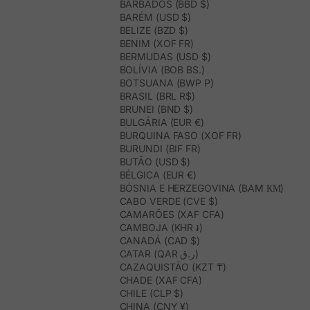
BARBADOS (BBD $)
BARÉM (USD $)
BELIZE (BZD $)
BENIM (XOF FR)
BERMUDAS (USD $)
BOLÍVIA (BOB BS.)
BOTSUANA (BWP P)
BRASIL (BRL R$)
BRUNEI (BND $)
BULGÁRIA (EUR €)
BURQUINA FASO (XOF FR)
BURUNDI (BIF FR)
BUTÃO (USD $)
BÉLGICA (EUR €)
BÓSNIA E HERZEGOVINA (BAM КМ)
CABO VERDE (CVE $)
CAMARÕES (XAF CFA)
CAMBOJA (KHR ៛)
CANADÁ (CAD $)
CATAR (QAR ر.ق)
CAZAQUISTÃO (KZT ₸)
CHADE (XAF CFA)
CHILE (CLP $)
CHINA (CNY ¥)