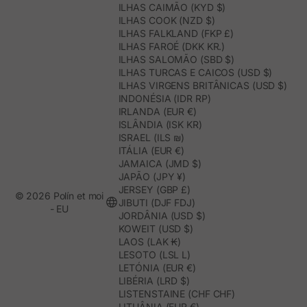
ILHAS CAIMÃO (KYD $)
ILHAS COOK (NZD $)
ILHAS FALKLAND (FKP £)
ILHAS FAROÉ (DKK KR.)
ILHAS SALOMÃO (SBD $)
ILHAS TURCAS E CAICOS (USD $)
ILHAS VIRGENS BRITÂNICAS (USD $)
INDONÉSIA (IDR RP)
IRLANDA (EUR €)
ISLÂNDIA (ISK KR)
ISRAEL (ILS ₪)
ITÁLIA (EUR €)
JAMAICA (JMD $)
JAPÃO (JPY ¥)
JERSEY (GBP £)
© 2026 Polín et moi
JIBUTI (DJF FDJ)
- EU
JORDÂNIA (USD $)
KOWEIT (USD $)
LAOS (LAK ₭)
LESOTO (LSL L)
LETÓNIA (EUR €)
LIBÉRIA (LRD $)
LISTENSTAINE (CHF CHF)
LITUÂNIA (EUR €)