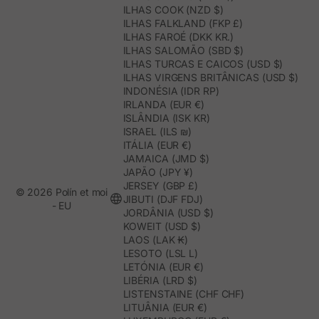
ILHAS COOK (NZD $)
ILHAS FALKLAND (FKP £)
ILHAS FAROÉ (DKK KR.)
ILHAS SALOMÃO (SBD $)
ILHAS TURCAS E CAICOS (USD $)
ILHAS VIRGENS BRITÂNICAS (USD $)
INDONÉSIA (IDR RP)
IRLANDA (EUR €)
ISLÂNDIA (ISK KR)
ISRAEL (ILS ₪)
ITÁLIA (EUR €)
JAMAICA (JMD $)
JAPÃO (JPY ¥)
JERSEY (GBP £)
© 2026 Polín et moi
JIBUTI (DJF FDJ)
- EU
JORDÂNIA (USD $)
KOWEIT (USD $)
LAOS (LAK ₭)
LESOTO (LSL L)
LETÓNIA (EUR €)
LIBÉRIA (LRD $)
LISTENSTAINE (CHF CHF)
LITUÂNIA (EUR €)