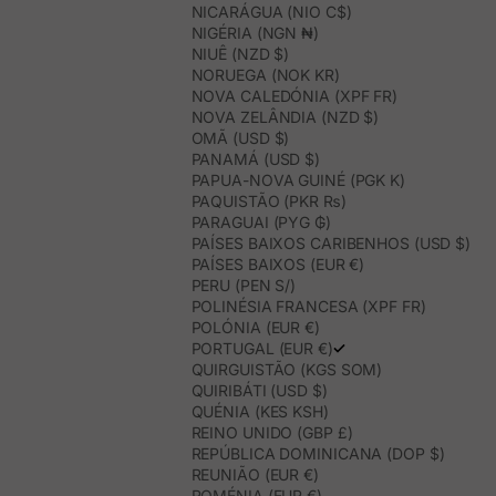
NICARÁGUA (NIO C$)
NIGÉRIA (NGN ₦)
NIUÊ (NZD $)
NORUEGA (NOK KR)
NOVA CALEDÓNIA (XPF FR)
NOVA ZELÂNDIA (NZD $)
OMÃ (USD $)
PANAMÁ (USD $)
PAPUA-NOVA GUINÉ (PGK K)
PAQUISTÃO (PKR ₨)
PARAGUAI (PYG ₲)
PAÍSES BAIXOS CARIBENHOS (USD $)
PAÍSES BAIXOS (EUR €)
PERU (PEN S/)
POLINÉSIA FRANCESA (XPF FR)
POLÓNIA (EUR €)
PORTUGAL (EUR €)
QUIRGUISTÃO (KGS SOM)
QUIRIBÁTI (USD $)
QUÉNIA (KES KSH)
REINO UNIDO (GBP £)
REPÚBLICA DOMINICANA (DOP $)
REUNIÃO (EUR €)
ROMÉNIA (EUR €)