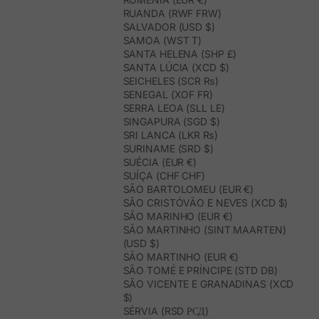
RUANDA (RWF FRW)
SALVADOR (USD $)
SAMOA (WST T)
SANTA HELENA (SHP £)
SANTA LÚCIA (XCD $)
SEICHELES (SCR ₨)
SENEGAL (XOF FR)
SERRA LEOA (SLL LE)
SINGAPURA (SGD $)
SRI LANCA (LKR ₨)
SURINAME (SRD $)
SUÉCIA (EUR €)
SUÍÇA (CHF CHF)
SÃO BARTOLOMEU (EUR €)
SÃO CRISTÓVÃO E NEVES (XCD $)
SÃO MARINHO (EUR €)
SÃO MARTINHO (SINT MAARTEN)
(USD $)
SÃO MARTINHO (EUR €)
SÃO TOMÉ E PRÍNCIPE (STD DB)
SÃO VICENTE E GRANADINAS (XCD
$)
SÉRVIA (RSD РСД)