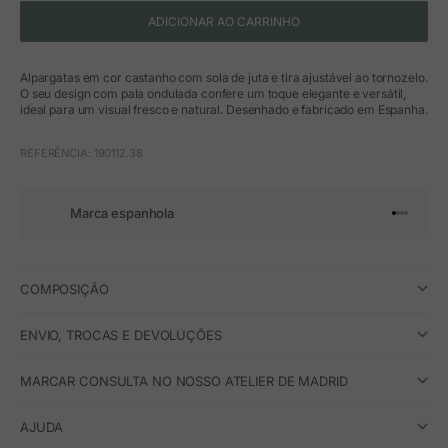
ADICIONAR AO CARRINHO
Alpargatas em cor castanho com sola de juta e tira ajustável ao tornozelo.
O seu design com pala ondulada confere um toque elegante e versátil,
ideal para um visual fresco e natural. Desenhado e fabricado em Espanha.
REFERÊNCIA: 190112.38
Marca espanhola
Ir para o 
Ir para o
Ir para 
Ir para
COMPOSIÇÃO
ENVIO, TROCAS E DEVOLUÇÕES
MARCAR CONSULTA NO NOSSO ATELIER DE MADRID
AJUDA