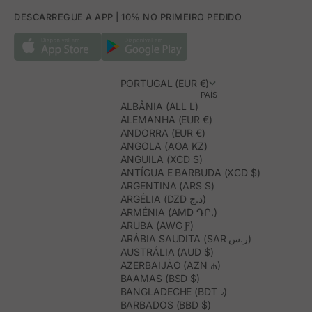
DESCARREGUE A APP | 10% NO PRIMEIRO PEDIDO
PORTUGAL (EUR €)
PAÍS
ALBÂNIA (ALL L)
ALEMANHA (EUR €)
ANDORRA (EUR €)
ANGOLA (AOA KZ)
ANGUILA (XCD $)
ANTÍGUA E BARBUDA (XCD $)
ARGENTINA (ARS $)
ARGÉLIA (DZD د.ج)
ARMÉNIA (AMD ԴՐ.)
ARUBA (AWG Ƒ)
ARÁBIA SAUDITA (SAR ر.س)
AUSTRÁLIA (AUD $)
AZERBAIJÃO (AZN ₼)
BAAMAS (BSD $)
BANGLADECHE (BDT ৳)
BARBADOS (BBD $)