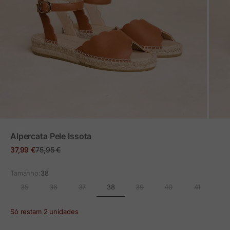
ZOOM
Alpercata Pele Issota
Preço em promoção
Preço normal
37,99 €
75,95 €
Tamanho:
38
38
35
36
37
39
40
41
Só restam 2 unidades