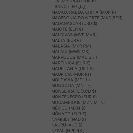
LUXEMBURGO (EUR €)
LÍBANO (LBP ل.ل)
MACAU, RAE DA CHINA (MOP P)
MACEDÓNIA DO NORTE (MKD ДЕН)
MADAGÁSCAR (USD $)
MAIOTE (EUR €)
MALDIVAS (MVR MVR)
MALTA (EUR €)
MALÁSIA (MYR RM)
MALÁUI (MWK MK)
MARROCOS (MAD د.م.)
MARTINICA (EUR €)
MAURITÂNIA (USD $)
MAURÍCIA (MUR ₨)
MOLDÁVIA (MDL L)
MONGÓLIA (MNT ₮)
MONSERRATE (XCD $)
MONTENEGRO (EUR €)
MOÇAMBIQUE (MZN MTN)
MÉXICO (MXN $)
MÓNACO (EUR €)
NAMÍBIA (NAD $)
NAURU (AUD $)
NEPAL (NPR RS.)