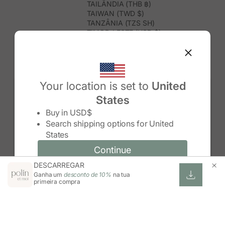
TAILÂNDIA (THB ฿)
TAIWAN (TWD $)
TANZÂNIA (TZS SH)
TIMOR-LESTE (USD $)
TOGO (XOF FR)
TONGA (TOP T$)
TRINDADE E TOBAGO (TTD $)
TUNÍSIA (USD $)
TURQUEMENISTÃO (USD $)
Your location is set to
United
TURQUIA (TRY ₺)
States
TUVALU (AUD $)
Change country/region
UGANDA (UGX USH)
Buy in
USD$
URUGUAI (UYU $U)
Search shipping options for
United
USBEQUISTÃO (UZS SO'M)
States
VANUATU (VUV VT)
VENEZUELA (USD $)
Continue
Continue
VIETNAME (VND ₫)
DESCARREGAR
Change country/region and language
Cancel
WALLIS E FUTUNA (XPF FR)
Ganha um
desconto de 10%
na tua
ZIMBABUÉ (USD $)
primeira compra
ZÂMBIA (ZMW K)
ÁFRICA DO SUL (ZAR R)
ÁUSTRIA (EUR €)
ÍNDIA (INR ₹)