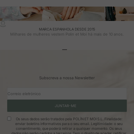
MARCA ESPANHOLA DESDE 2015
Milhares de mulheres vestem Polin et Moi há mais de 10 anos.
Ir para o artigo 1
Ir para o artigo 2
Ir para o artigo 3
Subscreva a nossa Newsletter
Correio eletrónico
JUNTAR-ME
Os seus dados serão tratados pela POLÍN ET MOI S.L. Finalidade:
enviar boletins informativos para o seu email. Legitimidade: o seu
consentimento, que poderá retirar a qualquer momento. Os seus
dados não serão cedidos a terceiros. Tem o direito de aceder, retificar