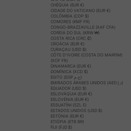
CHÉQUIA (EUR €)
CIDADE DO VATICANO (EUR €)
COLÔMBIA (COP $)
COMORES (KMF FR)
CONGO-BRAZZAVILLE (XAF CFA)
COREIA DO SUL (KRW ₩)
COSTA RICA (CRC ₡)
CROÁCIA (EUR €)
CURAÇAU (USD $)
CÔTE D’IVOIRE (COSTA DO MARFIM)
(XOF FR)
DINAMARCA (EUR €)
DOMÍNICA (XCD $)
EGITO (EGP ج.م)
EMIRADOS ÁRABES UNIDOS (AED د.إ)
EQUADOR (USD $)
ESLOVÁQUIA (EUR €)
ESLOVÉNIA (EUR €)
ESSUATÍNI (SZL E)
ESTADOS UNIDOS (USD $)
ESTÓNIA (EUR €)
ETIÓPIA (ETB BR)
FIJI (FJD $)