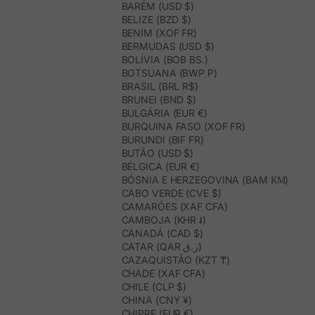
BARÉM (USD $)
BELIZE (BZD $)
BENIM (XOF FR)
BERMUDAS (USD $)
BOLÍVIA (BOB BS.)
BOTSUANA (BWP P)
BRASIL (BRL R$)
BRUNEI (BND $)
BULGÁRIA (EUR €)
BURQUINA FASO (XOF FR)
BURUNDI (BIF FR)
BUTÃO (USD $)
BÉLGICA (EUR €)
BÓSNIA E HERZEGOVINA (BAM КМ)
CABO VERDE (CVE $)
CAMARÕES (XAF CFA)
CAMBOJA (KHR ៛)
CANADÁ (CAD $)
CATAR (QAR ر.ق)
CAZAQUISTÃO (KZT ₸)
CHADE (XAF CFA)
CHILE (CLP $)
CHINA (CNY ¥)
CHIPRE (EUR €)