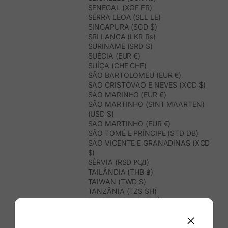
SENEGAL (XOF FR)
SERRA LEOA (SLL LE)
SINGAPURA (SGD $)
SRI LANCA (LKR ₨)
SURINAME (SRD $)
SUÉCIA (EUR €)
SUÍÇA (CHF CHF)
SÃO BARTOLOMEU (EUR €)
SÃO CRISTÓVÃO E NEVES (XCD $)
SÃO MARINHO (EUR €)
SÃO MARTINHO (SINT MAARTEN)
(USD $)
SÃO MARTINHO (EUR €)
SÃO TOMÉ E PRÍNCIPE (STD DB)
SÃO VICENTE E GRANADINAS (XCD
$)
SÉRVIA (RSD РСД)
TAILÂNDIA (THB ฿)
TAIWAN (TWD $)
TANZÂNIA (TZS SH)
TIMOR-LESTE (USD $)
TOGO (XOF FR)
TONGA (TOP T$)