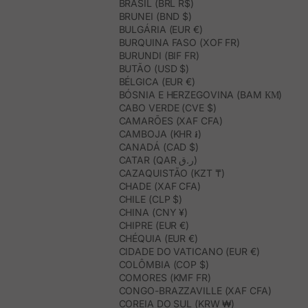
BRASIL (BRL R$)
Mocassins desenhados em Espanha:
BRUNEI (BND $)
Tendências que encantam
BULGÁRIA (EUR €)
O design dos nossos mocassins está inspirado nas últimas
BURQUINA FASO (XOF FR)
tendências de moda, mas sempre com um toque exclusivo que
BURUNDI (BIF FR)
reflete o estilo único da Polin et moi. Os nossos
mocassins
BUTÃO (USD $)
desenhados em Espanha
destacam-se por uma estética moderna
BÉLGICA (EUR €)
e pela capacidade de combinar com diferentes estilos, desde os
BÓSNIA E HERZEGOVINA (BAM КМ)
mais clássicos até aos mais vanguardistas.
CABO VERDE (CVE $)
A estética Polin et moi: Um design sofisticado e moderno
CAMARÕES (XAF CFA)
Cada um dos nossos mocassins para mulher reflete a
essência de
CAMBOJA (KHR ៛)
Polin et moi
: sofisticação, modernidade e conforto. Com uma
CANADÁ (CAD $)
variedade de cores e acabamentos que vão desde o serraje até ao
CATAR (QAR ر.ق)
ante, cada design foi pensado para se adaptar às tendências
CAZAQUISTÃO (KZT ₸)
atuais, sem perder a elegância intemporal que nos caracteriza
CHADE (XAF CFA)
como marca.
CHILE (CLP $)
Quer seja com detalhes metálicos, como a corrente nacarada, ou
CHINA (CNY ¥)
com a simplicidade do mocassim plano, os nossos modelos foram
CHIPRE (EUR €)
desenhados para te oferecer a máxima versatilidade!
CHÉQUIA (EUR €)
Mocassins de mulher Polin et moi, o calçado
CIDADE DO VATICANO (EUR €)
que combina estilo e conforto
COLÔMBIA (COP $)
COMORES (KMF FR)
Os
mocassins para mulher
da Polin et moi são a opção perfeita
para quem procura um calçado que ofereça elegância, conforto e
CONGO-BRAZZAVILLE (XAF CFA)
durabilidade.
Desenhados e fabricados em Espanha
, os nossos
COREIA DO SUL (KRW ₩)