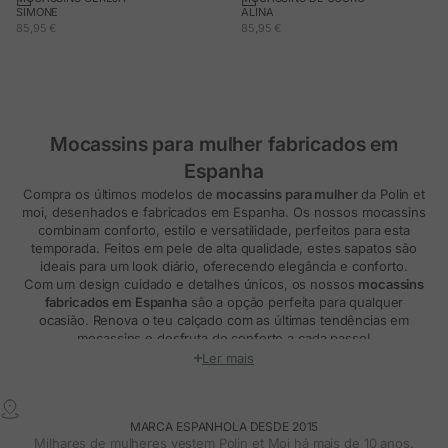
SIMONE
ALINA
PREÇO EM PROMOÇÃO
PREÇO EM PROMOÇÃO
85,95 €
85,95 €
Mocassins para mulher fabricados em
Espanha
Compra os últimos modelos de
mocassins para mulher
da Polin et
moi, desenhados e fabricados em Espanha. Os nossos mocassins
combinam conforto, estilo e versatilidade, perfeitos para esta
temporada. Feitos em pele de alta qualidade, estes sapatos são
ideais para um look diário, oferecendo elegância e conforto.
Com um design cuidado e detalhes únicos, os nossos
mocassins
fabricados em Espanha
são a opção perfeita para qualquer
ocasião. Renova o teu calçado com as últimas tendências em
mocassins e desfruta do conforto a cada passo!
Mocassins de mulher elegantes: Um toque
Ler mais
de distinção para o teu look
Os
mocassins para mulher
da Polin et moi são a combinação
MARCA ESPANHOLA DESDE 2015
perfeita de elegância, conforto e versatilidade. Desenhados e
Milhares de mulheres vestem Polin et Moi há mais de 10 anos.
fabricados em Espanha, cada modelo foi pensado para se adaptar