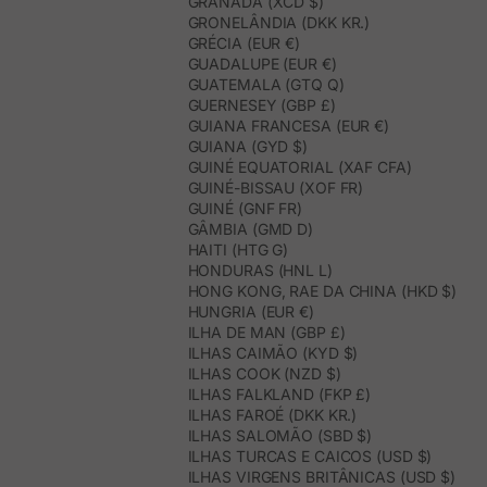
GRANADA (XCD $)
GRONELÂNDIA (DKK KR.)
GRÉCIA (EUR €)
GUADALUPE (EUR €)
GUATEMALA (GTQ Q)
GUERNESEY (GBP £)
GUIANA FRANCESA (EUR €)
GUIANA (GYD $)
GUINÉ EQUATORIAL (XAF CFA)
GUINÉ-BISSAU (XOF FR)
GUINÉ (GNF FR)
GÂMBIA (GMD D)
HAITI (HTG G)
HONDURAS (HNL L)
HONG KONG, RAE DA CHINA (HKD $)
HUNGRIA (EUR €)
ILHA DE MAN (GBP £)
ILHAS CAIMÃO (KYD $)
ILHAS COOK (NZD $)
ILHAS FALKLAND (FKP £)
ILHAS FAROÉ (DKK KR.)
ILHAS SALOMÃO (SBD $)
ILHAS TURCAS E CAICOS (USD $)
ILHAS VIRGENS BRITÂNICAS (USD $)