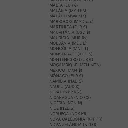
MALTA (EUR €)
MALÁSIA (MYR RM)
MALÁUI (MWK MK)
MARROCOS (MAD د.م.)
MARTINICA (EUR €)
MAURITÂNIA (USD $)
MAURÍCIA (MUR ₨)
MOLDÁVIA (MDL L)
MONGÓLIA (MNT ₮)
MONSERRATE (XCD $)
MONTENEGRO (EUR €)
MOÇAMBIQUE (MZN MTN)
MÉXICO (MXN $)
MÓNACO (EUR €)
NAMÍBIA (NAD $)
NAURU (AUD $)
NEPAL (NPR RS.)
NICARÁGUA (NIO C$)
NIGÉRIA (NGN ₦)
NIUÊ (NZD $)
NORUEGA (NOK KR)
NOVA CALEDÓNIA (XPF FR)
NOVA ZELÂNDIA (NZD $)