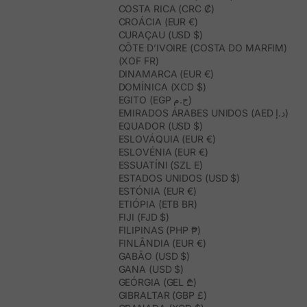
mocassins são ideais para te acompanhar ao longo do dia, seja
COSTA RICA (CRC ₡)
nas tuas atividades diárias ou em ocasiões especiais.
CROÁCIA (EUR €)
Com uma ampla gama de estilos, desde mocassins planos até
CURAÇAU (USD $)
mocassins com salto, encontrarás sempre o modelo perfeito para
CÔTE D’IVOIRE (COSTA DO MARFIM)
ti!
(XOF FR)
DINAMARCA (EUR €)
DOMÍNICA (XCD $)
EGITO (EGP ج.م)
EMIRADOS ÁRABES UNIDOS (AED د.إ)
EQUADOR (USD $)
ESLOVÁQUIA (EUR €)
ESLOVÉNIA (EUR €)
ESSUATÍNI (SZL E)
ESTADOS UNIDOS (USD $)
ESTÓNIA (EUR €)
ETIÓPIA (ETB BR)
FIJI (FJD $)
FILIPINAS (PHP ₱)
FINLÂNDIA (EUR €)
GABÃO (USD $)
GANA (USD $)
GEÓRGIA (GEL ₾)
GIBRALTAR (GBP £)