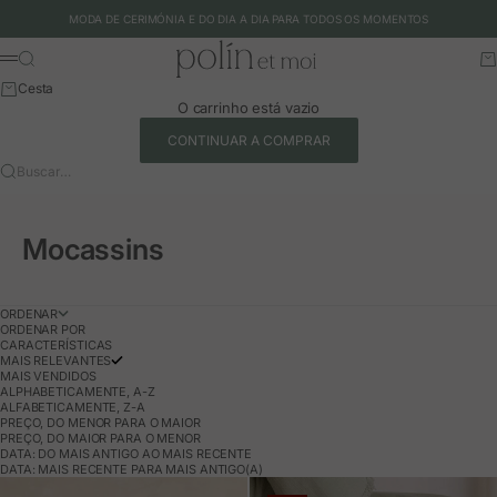
Ir para o conteúdo
MODA DE CERIMÓNIA E DO DIA A DIA PARA TODOS OS MOMENTOS
Polín et moi - EU
Buscar
Ca
Menu
Cesta
O carrinho está vazio
CONTINUAR A COMPRAR
Buscar…
Mocassins
ORDENAR
ORDENAR POR
CARACTERÍSTICAS
MAIS RELEVANTES
MAIS VENDIDOS
ALPHABETICAMENTE, A-Z
ALFABETICAMENTE, Z-A
PREÇO, DO MENOR PARA O MAIOR
PREÇO, DO MAIOR PARA O MENOR
DATA: DO MAIS ANTIGO AO MAIS RECENTE
DATA: MAIS RECENTE PARA MAIS ANTIGO(A)