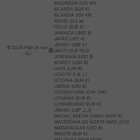
INDONÉSIA (IDR RP)
IRLANDA (EUR €)
ISLÂNDIA (ISK KR)
ISRAEL (ILS ₪)
ITÁLIA (EUR €)
JAMAICA (JMD $)
JAPÃO (JPY ¥)
JERSEY (GBP £)
© 2026 Polín et moi
JIBUTI (DJF FDJ)
- EU
JORDÂNIA (USD $)
KOWEIT (USD $)
LAOS (LAK ₭)
LESOTO (LSL L)
LETÓNIA (EUR €)
LIBÉRIA (LRD $)
LISTENSTAINE (CHF CHF)
LITUÂNIA (EUR €)
LUXEMBURGO (EUR €)
LÍBANO (LBP ل.ل)
MACAU, RAE DA CHINA (MOP P)
MACEDÓNIA DO NORTE (MKD ДЕН)
MADAGÁSCAR (USD $)
MAIOTE (EUR €)
MALDIVAS (MVR MVR)