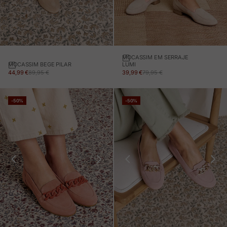
MOCASSIM EM SERRAJE
MOCASSIM BEGE PILAR
LUMI
PREÇO EM PROMOÇÃO
PREÇO NORMAL
PREÇO EM PROMOÇÃO
PREÇO NORMAL
44,99 €
89,95 €
39,99 €
79,95 €
-50%
-50%