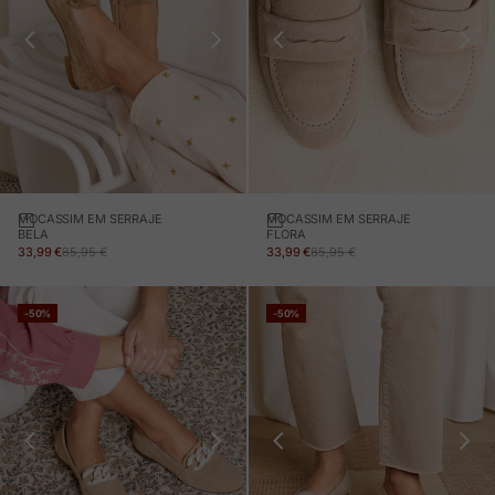
MOCASSIM EM SERRAJE
MOCASSIM EM SERRAJE
BELA
FLORA
PREÇO EM PROMOÇÃO
PREÇO NORMAL
PREÇO EM PROMOÇÃO
PREÇO NORMAL
33,99 €
85,95 €
33,99 €
85,95 €
-50%
-50%