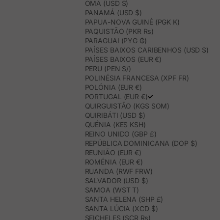
OMÃ (USD $)
PANAMÁ (USD $)
PAPUA-NOVA GUINÉ (PGK K)
PAQUISTÃO (PKR ₨)
PARAGUAI (PYG ₲)
PAÍSES BAIXOS CARIBENHOS (USD $)
PAÍSES BAIXOS (EUR €)
PERU (PEN S/)
POLINÉSIA FRANCESA (XPF FR)
POLÓNIA (EUR €)
PORTUGAL (EUR €)
QUIRGUISTÃO (KGS SOM)
QUIRIBÁTI (USD $)
QUÉNIA (KES KSH)
REINO UNIDO (GBP £)
REPÚBLICA DOMINICANA (DOP $)
REUNIÃO (EUR €)
ROMÉNIA (EUR €)
RUANDA (RWF FRW)
SALVADOR (USD $)
SAMOA (WST T)
SANTA HELENA (SHP £)
SANTA LÚCIA (XCD $)
SEICHELES (SCR ₨)