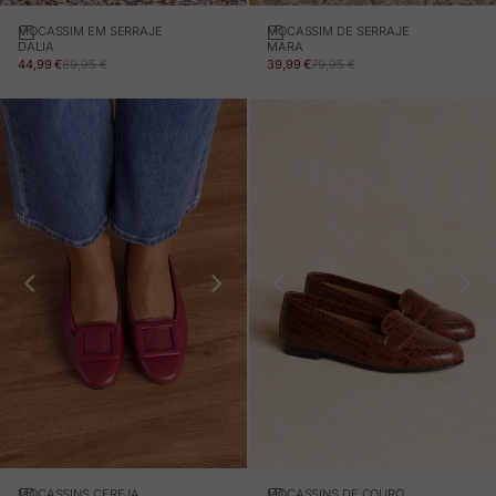
MOCASSIM EM SERRAJE
MOCASSIM DE SERRAJE
DALIA
MARA
PREÇO EM PROMOÇÃO
PREÇO NORMAL
PREÇO EM PROMOÇÃO
PREÇO NORMAL
44,99 €
89,95 €
39,99 €
79,95 €
MOCASSINS CEREJA
MOCASSINS DE COURO