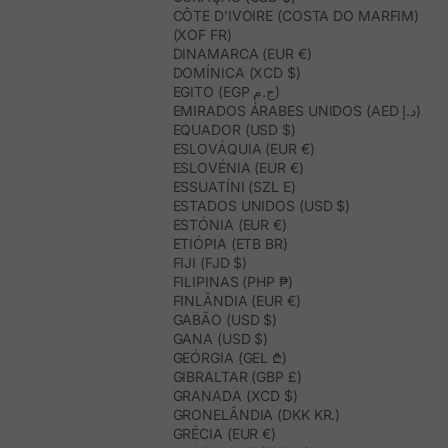
CÔTE D’IVOIRE (COSTA DO MARFIM)
(XOF FR)
DINAMARCA (EUR €)
DOMÍNICA (XCD $)
EGITO (EGP ج.م)
EMIRADOS ÁRABES UNIDOS (AED د.إ)
EQUADOR (USD $)
ESLOVÁQUIA (EUR €)
ESLOVÉNIA (EUR €)
ESSUATÍNI (SZL E)
ESTADOS UNIDOS (USD $)
ESTÓNIA (EUR €)
ETIÓPIA (ETB BR)
FIJI (FJD $)
FILIPINAS (PHP ₱)
FINLÂNDIA (EUR €)
GABÃO (USD $)
GANA (USD $)
GEÓRGIA (GEL ₾)
GIBRALTAR (GBP £)
GRANADA (XCD $)
GRONELÂNDIA (DKK KR.)
GRÉCIA (EUR €)