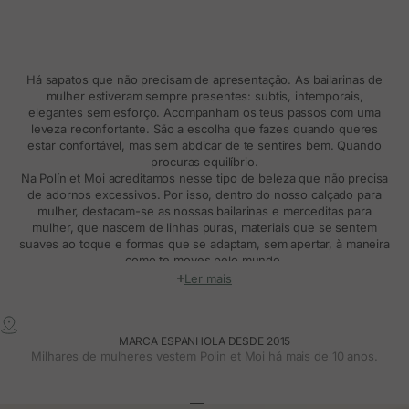
Há sapatos que não precisam de apresentação. As
bailarinas de
mulher
estiveram sempre presentes: subtis, intemporais,
elegantes sem esforço. Acompanham os teus passos com uma
leveza reconfortante. São a escolha que fazes quando queres
estar confortável, mas sem abdicar de te sentires bem. Quando
procuras equilíbrio.
Na Polín et Moi acreditamos nesse tipo de beleza que não precisa
de adornos excessivos. Por isso, dentro do nosso
calçado para
mulher
, destacam-se as nossas
bailarinas e merceditas para
mulher,
que nascem de linhas puras, materiais que se sentem
suaves ao toque e formas que se adaptam, sem apertar, à maneira
como te moves pelo mundo.
Descobre as nossas bailarinas para mulher:
Ler mais
conforto e estilo
Há dias em que só queres sentir-te leve. Andar sem pensar no
MARCA ESPANHOLA DESDE 2015
calçado, sabendo que tudo encaixa. Para esses dias — e para os
Milhares de mulheres vestem Polin et Moi há mais de 10 anos.
que não sabes o que trarão — estão as nossas bailarinas. Com
biqueiras subtis, pele flexível e aquela estética limpa que combina
com tudo.
Usas-nas com jeans, com
vestidos boho
, com looks de escritório