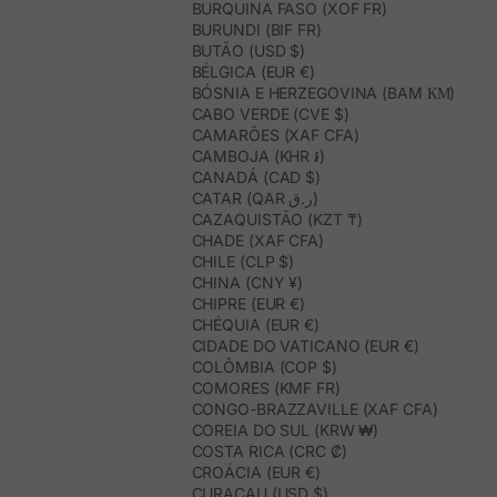
BURQUINA FASO (XOF FR)
BURUNDI (BIF FR)
BUTÃO (USD $)
BÉLGICA (EUR €)
BÓSNIA E HERZEGOVINA (BAM КМ)
CABO VERDE (CVE $)
CAMARÕES (XAF CFA)
CAMBOJA (KHR ៛)
CANADÁ (CAD $)
CATAR (QAR ر.ق)
CAZAQUISTÃO (KZT ₸)
CHADE (XAF CFA)
CHILE (CLP $)
CHINA (CNY ¥)
CHIPRE (EUR €)
CHÉQUIA (EUR €)
CIDADE DO VATICANO (EUR €)
COLÔMBIA (COP $)
COMORES (KMF FR)
CONGO-BRAZZAVILLE (XAF CFA)
COREIA DO SUL (KRW ₩)
COSTA RICA (CRC ₡)
CROÁCIA (EUR €)
CURAÇAU (USD $)