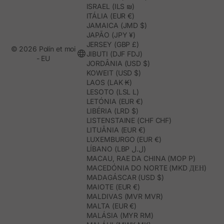
ISRAEL (ILS ₪)
ITÁLIA (EUR €)
JAMAICA (JMD $)
JAPÃO (JPY ¥)
JERSEY (GBP £)
© 2026 Polín et moi
JIBUTI (DJF FDJ)
- EU
JORDÂNIA (USD $)
KOWEIT (USD $)
LAOS (LAK ₭)
LESOTO (LSL L)
LETÓNIA (EUR €)
LIBÉRIA (LRD $)
LISTENSTAINE (CHF CHF)
LITUÂNIA (EUR €)
LUXEMBURGO (EUR €)
LÍBANO (LBP ل.ل)
MACAU, RAE DA CHINA (MOP P)
MACEDÓNIA DO NORTE (MKD ДЕН)
MADAGÁSCAR (USD $)
MAIOTE (EUR €)
MALDIVAS (MVR MVR)
MALTA (EUR €)
MALÁSIA (MYR RM)