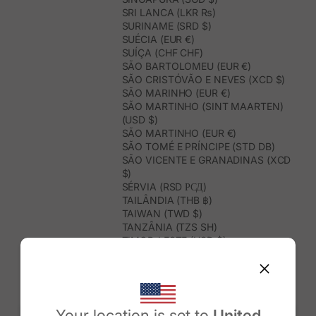
SRI LANCA (LKR ₨)
SURINAME (SRD $)
SUÉCIA (EUR €)
SUÍÇA (CHF CHF)
SÃO BARTOLOMEU (EUR €)
SÃO CRISTÓVÃO E NEVES (XCD $)
SÃO MARINHO (EUR €)
SÃO MARTINHO (SINT MAARTEN)
(USD $)
SÃO MARTINHO (EUR €)
SÃO TOMÉ E PRÍNCIPE (STD DB)
SÃO VICENTE E GRANADINAS (XCD
$)
SÉRVIA (RSD РСД)
TAILÂNDIA (THB ฿)
TAIWAN (TWD $)
TANZÂNIA (TZS SH)
TIMOR-LESTE (USD $)
TOGO (XOF FR)
TONGA (TOP T$)
TRINDADE E TOBAGO (TTD $)
TUNÍSIA (USD $)
TURQUEMENISTÃO (USD $)
Your location is set to
United