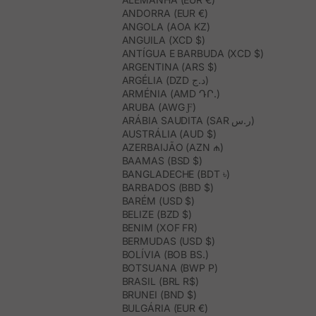
estabilidade. O salto baixo estiliza, melhora a postura e continua
ANDORRA (EUR €)
confortável para uso prolongado.
ANGOLA (AOA KZ)
Como combinar bailarinas segundo a sua forma?
ANGUILA (XCD $)
As de biqueira afilada funcionam muito bem com calças direitas ou
ANTÍGUA E BARBUDA (XCD $)
saias
midi. As arredondadas, com vestidos leves ou jeans. As
ARGENTINA (ARS $)
destalonadas, para dias quentes. O segredo está em como as
ARGÉLIA (DZD د.ج)
usas, não só no que vestes.
ARMÉNIA (AMD ԴՐ.)
ARUBA (AWG Ƒ)
ARÁBIA SAUDITA (SAR ر.س)
AUSTRÁLIA (AUD $)
AZERBAIJÃO (AZN ₼)
BAAMAS (BSD $)
BANGLADECHE (BDT ৳)
BARBADOS (BBD $)
BARÉM (USD $)
BELIZE (BZD $)
BENIM (XOF FR)
BERMUDAS (USD $)
BOLÍVIA (BOB BS.)
BOTSUANA (BWP P)
BRASIL (BRL R$)
BRUNEI (BND $)
BULGÁRIA (EUR €)