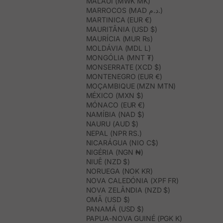
MALÁUI (MWK MK)
MARROCOS (MAD د.م.)
MARTINICA (EUR €)
MAURITÂNIA (USD $)
MAURÍCIA (MUR ₨)
MOLDÁVIA (MDL L)
MONGÓLIA (MNT ₮)
MONSERRATE (XCD $)
MONTENEGRO (EUR €)
MOÇAMBIQUE (MZN MTN)
MÉXICO (MXN $)
MÓNACO (EUR €)
NAMÍBIA (NAD $)
NAURU (AUD $)
NEPAL (NPR RS.)
NICARÁGUA (NIO C$)
NIGÉRIA (NGN ₦)
NIUÊ (NZD $)
NORUEGA (NOK KR)
NOVA CALEDÓNIA (XPF FR)
NOVA ZELÂNDIA (NZD $)
OMÃ (USD $)
PANAMÁ (USD $)
PAPUA-NOVA GUINÉ (PGK K)