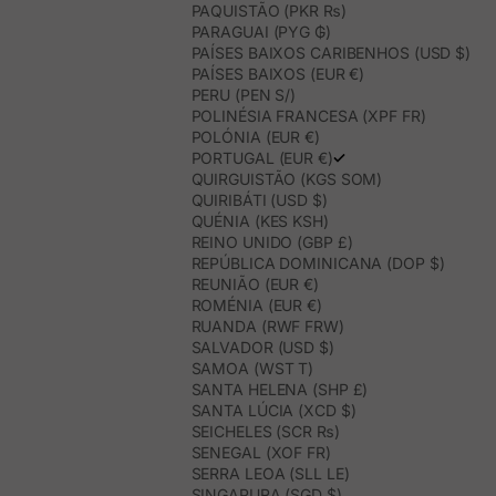
PAQUISTÃO (PKR ₨)
PARAGUAI (PYG ₲)
PAÍSES BAIXOS CARIBENHOS (USD $)
PAÍSES BAIXOS (EUR €)
PERU (PEN S/)
POLINÉSIA FRANCESA (XPF FR)
POLÓNIA (EUR €)
PORTUGAL (EUR €)
QUIRGUISTÃO (KGS SOM)
QUIRIBÁTI (USD $)
QUÉNIA (KES KSH)
REINO UNIDO (GBP £)
REPÚBLICA DOMINICANA (DOP $)
REUNIÃO (EUR €)
ROMÉNIA (EUR €)
RUANDA (RWF FRW)
SALVADOR (USD $)
SAMOA (WST T)
SANTA HELENA (SHP £)
SANTA LÚCIA (XCD $)
SEICHELES (SCR ₨)
SENEGAL (XOF FR)
SERRA LEOA (SLL LE)
SINGAPURA (SGD $)