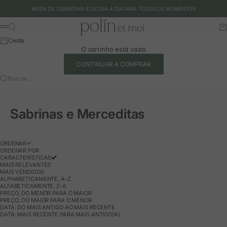
Ir para o conteúdo
MODA DE CERIMÓNIA E DO DIA A DIA PARA TODOS OS MOMENTOS
Polín et moi - EU
Buscar
Ca
Menu
Cesta
O carrinho está vazio
CONTINUAR A COMPRAR
Buscar…
Sabrinas e Merceditas
ORDENAR
ORDENAR POR
CARACTERÍSTICAS
MAIS RELEVANTES
MAIS VENDIDOS
ALPHABETICAMENTE, A-Z
ALFABETICAMENTE, Z-A
PREÇO, DO MENOR PARA O MAIOR
PREÇO, DO MAIOR PARA O MENOR
DATA: DO MAIS ANTIGO AO MAIS RECENTE
DATA: MAIS RECENTE PARA MAIS ANTIGO(A)