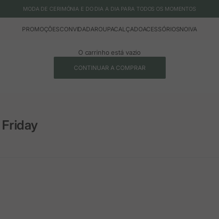
MODA DE CERIMÓNIA E DO DIA A DIA PARA TODOS OS MOMENTOS
PROMOÇÕES
CONVIDADA
ROUPA
CALÇADO
ACESSÓRIOS
NOIVA
O carrinho está vazio
CONTINUAR A COMPRAR
Friday