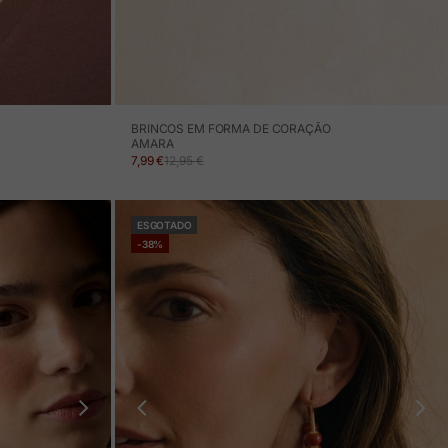
BRINCOS EM FORMA DE CORAÇÃO
AMARA
PREÇO EM PROMOÇÃO
PREÇO NORMAL
7,99 €
12,95 €
ESGOTADO
-38%