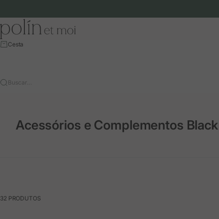
Ir para o conteúdo
Polín et moi - EU
Cesta
Buscar…
Acessórios e Complementos Black 
32 PRODUTOS