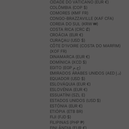
CIDADE DO VATICANO (EUR €)
COLÔMBIA (COP $)
COMORES (KMF FR)
CONGO-BRAZZAVILLE (XAF CFA)
COREIA DO SUL (KRW ₩)
COSTA RICA (CRC ₡)
CROÁCIA (EUR €)
CURAÇAU (USD $)
CÔTE D’IVOIRE (COSTA DO MARFIM)
(XOF FR)
DINAMARCA (EUR €)
DOMÍNICA (XCD $)
EGITO (EGP ج.م)
EMIRADOS ÁRABES UNIDOS (AED د.إ)
EQUADOR (USD $)
ESLOVÁQUIA (EUR €)
ESLOVÉNIA (EUR €)
ESSUATÍNI (SZL E)
ESTADOS UNIDOS (USD $)
ESTÓNIA (EUR €)
ETIÓPIA (ETB BR)
FIJI (FJD $)
FILIPINAS (PHP ₱)
FINLÂNDIA (EUR €)