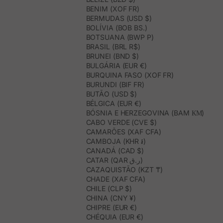
BENIM (XOF FR)
BERMUDAS (USD $)
BOLÍVIA (BOB BS.)
BOTSUANA (BWP P)
BRASIL (BRL R$)
BRUNEI (BND $)
BULGÁRIA (EUR €)
BURQUINA FASO (XOF FR)
BURUNDI (BIF FR)
BUTÃO (USD $)
BÉLGICA (EUR €)
BÓSNIA E HERZEGOVINA (BAM КМ)
CABO VERDE (CVE $)
CAMARÕES (XAF CFA)
CAMBOJA (KHR ៛)
CANADÁ (CAD $)
CATAR (QAR ر.ق)
CAZAQUISTÃO (KZT ₸)
CHADE (XAF CFA)
CHILE (CLP $)
CHINA (CNY ¥)
CHIPRE (EUR €)
CHÉQUIA (EUR €)