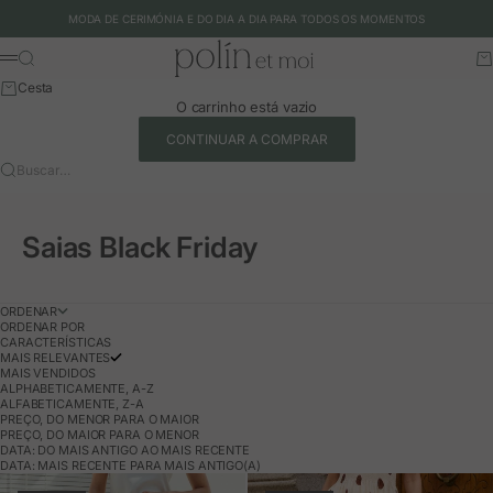
Ir para o conteúdo
MODA DE CERIMÓNIA E DO DIA A DIA PARA TODOS OS MOMENTOS
Polín et moi - EU
Buscar
Ca
Menu
Cesta
O carrinho está vazio
CONTINUAR A COMPRAR
Buscar…
Saias Black Friday
ORDENAR
ORDENAR POR
CARACTERÍSTICAS
MAIS RELEVANTES
MAIS VENDIDOS
ALPHABETICAMENTE, A-Z
ALFABETICAMENTE, Z-A
PREÇO, DO MENOR PARA O MAIOR
PREÇO, DO MAIOR PARA O MENOR
DATA: DO MAIS ANTIGO AO MAIS RECENTE
DATA: MAIS RECENTE PARA MAIS ANTIGO(A)