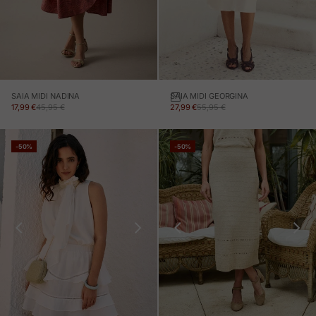
SAIA MIDI NADINA
SAIA MIDI GEORGINA
PREÇO EM PROMOÇÃO
PREÇO NORMAL
PREÇO EM PROMOÇÃO
PREÇO NORMAL
17,99 €
45,95 €
27,99 €
55,95 €
-50%
-50%