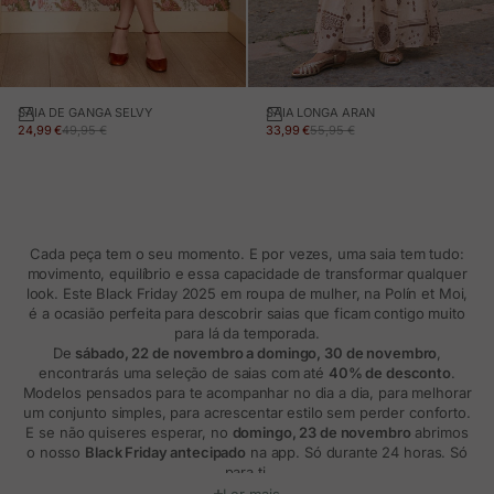
SAIA DE GANGA SELVY
SAIA LONGA ARAN
PREÇO EM PROMOÇÃO
PREÇO NORMAL
PREÇO EM PROMOÇÃO
PREÇO NORMAL
24,99 €
49,95 €
33,99 €
55,95 €
Cada peça tem o seu momento. E por vezes, uma saia tem tudo:
movimento, equilíbrio e essa capacidade de transformar qualquer
look. Este Black Friday 2025 em roupa de mulher, na Polín et Moi,
é a ocasião perfeita para descobrir saias que ficam contigo muito
para lá da temporada.
De
sábado, 22 de novembro a domingo, 30 de novembro
,
encontrarás uma seleção de saias com até
40% de desconto
.
Modelos pensados para te acompanhar no dia a dia, para melhorar
um conjunto simples, para acrescentar estilo sem perder conforto.
E se não quiseres esperar, no
domingo, 23 de novembro
abrimos
o nosso
Black Friday antecipado
na app. Só durante 24 horas. Só
para ti.
Ler mais