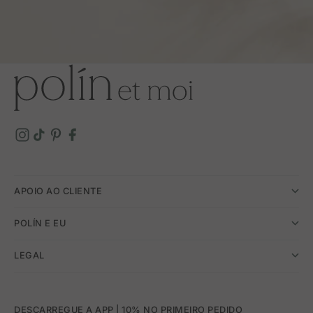
Este Black Friday 2025, escolhe melhor
O
Black Friday 2025
não tem de ser uma acumulação de peças
que não precisas. Na Polín et Moi, preferimos dar-te a
oportunidade de escolher com critério. As nossas
ofertas de Black
Friday em saias para mulher
são isso: um convite a investir em
peças que realmente vais usar, e que vão durar.
Perguntas frequentes
Quando começa o Black Friday em saias de mulher?
Sábado, 22 de novembro e domingo, 23 de novembro
na app (só
durante 24 horas)
Que tipos de saias estão em promoção?
Saias midi, longas, plissadas, assimétricas, com folho ou retas.
Todas com descontos até 40%.
Fazem parte da coleção atual?
APOIO AO CLIENTE
Sim. São peças selecionadas pela sua qualidade e estilo
intemporal, que encaixam perfeitamente na proposta desta
temporada e mais além.
POLÍN E EU
LEGAL
DESCARREGUE A APP | 10% NO PRIMEIRO PEDIDO