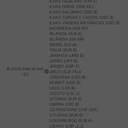
ILHAS FALKLAND (FKP £)
ILHAS FAROÉ (DKK KR.)
ILHAS SALOMÃO (SBD $)
ILHAS TURCAS E CAICOS (USD $)
ILHAS VIRGENS BRITÂNICAS (USD $)
INDONÉSIA (IDR RP)
IRLANDA (EUR €)
ISLÂNDIA (ISK KR)
ISRAEL (ILS ₪)
ITÁLIA (EUR €)
JAMAICA (JMD $)
JAPÃO (JPY ¥)
JERSEY (GBP £)
© 2026 Polín et moi
JIBUTI (DJF FDJ)
- EU
JORDÂNIA (USD $)
KOWEIT (USD $)
LAOS (LAK ₭)
LESOTO (LSL L)
LETÓNIA (EUR €)
LIBÉRIA (LRD $)
LISTENSTAINE (CHF CHF)
LITUÂNIA (EUR €)
LUXEMBURGO (EUR €)
LÍBANO (LBP ل.ل)