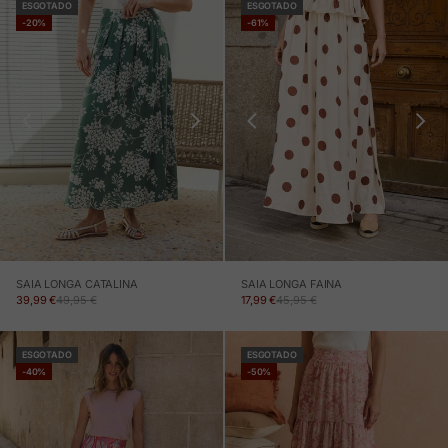
ESGOTADO
ESGOTADO
-20%
-61%
SAIA LONGA CATALINA
SAIA LONGA FAINA
PREÇO EM PROMOÇÃO
PREÇO NORMAL
PREÇO EM PROMOÇÃO
PREÇO NORMAL
39,99 €
49,95 €
17,99 €
45,95 €
ESGOTADO
ESGOTADO
-40%
-50%