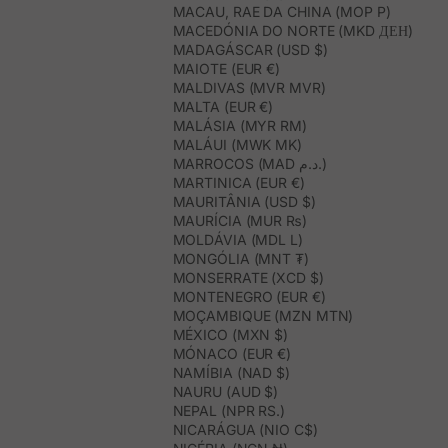
MACAU, RAE DA CHINA (MOP P)
MACEDÓNIA DO NORTE (MKD ДЕН)
MADAGÁSCAR (USD $)
MAIOTE (EUR €)
MALDIVAS (MVR MVR)
MALTA (EUR €)
MALÁSIA (MYR RM)
MALÁUI (MWK MK)
MARROCOS (MAD د.م.)
MARTINICA (EUR €)
MAURITÂNIA (USD $)
MAURÍCIA (MUR ₨)
MOLDÁVIA (MDL L)
MONGÓLIA (MNT ₮)
MONSERRATE (XCD $)
MONTENEGRO (EUR €)
MOÇAMBIQUE (MZN MTN)
MÉXICO (MXN $)
MÓNACO (EUR €)
NAMÍBIA (NAD $)
NAURU (AUD $)
NEPAL (NPR RS.)
NICARÁGUA (NIO C$)