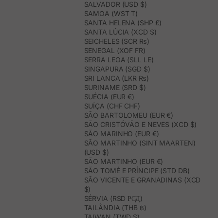
SALVADOR (USD $)
SAMOA (WST T)
SANTA HELENA (SHP £)
SANTA LÚCIA (XCD $)
SEICHELES (SCR ₨)
SENEGAL (XOF FR)
SERRA LEOA (SLL LE)
SINGAPURA (SGD $)
SRI LANCA (LKR ₨)
SURINAME (SRD $)
SUÉCIA (EUR €)
SUÍÇA (CHF CHF)
SÃO BARTOLOMEU (EUR €)
SÃO CRISTÓVÃO E NEVES (XCD $)
SÃO MARINHO (EUR €)
SÃO MARTINHO (SINT MAARTEN)
(USD $)
SÃO MARTINHO (EUR €)
SÃO TOMÉ E PRÍNCIPE (STD DB)
SÃO VICENTE E GRANADINAS (XCD
$)
SÉRVIA (RSD РСД)
TAILÂNDIA (THB ฿)
TAIWAN (TWD $)