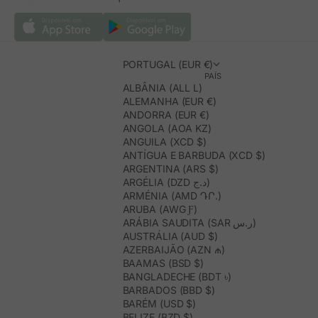
PORTUGAL (EUR €)
PAÍS
ALBÂNIA (ALL L)
ALEMANHA (EUR €)
ANDORRA (EUR €)
ANGOLA (AOA KZ)
ANGUILA (XCD $)
ANTÍGUA E BARBUDA (XCD $)
ARGENTINA (ARS $)
ARGÉLIA (DZD د.ج)
ARMÉNIA (AMD ԴՐ.)
ARUBA (AWG Ƒ)
ARÁBIA SAUDITA (SAR ر.س)
AUSTRÁLIA (AUD $)
AZERBAIJÃO (AZN ₼)
BAAMAS (BSD $)
BANGLADECHE (BDT ৳)
BARBADOS (BBD $)
BARÉM (USD $)
BELIZE (BZD $)