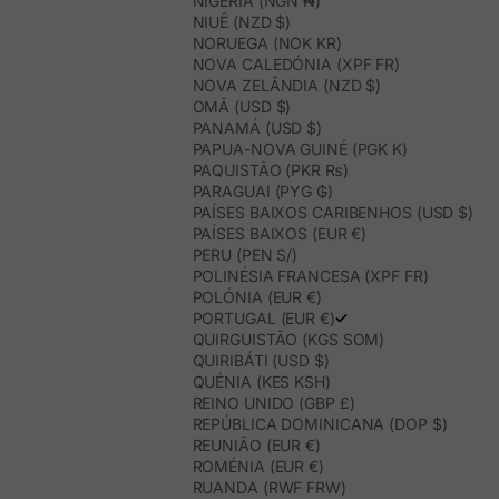
NIGÉRIA (NGN ₦)
NIUÊ (NZD $)
NORUEGA (NOK KR)
NOVA CALEDÓNIA (XPF FR)
NOVA ZELÂNDIA (NZD $)
OMÃ (USD $)
PANAMÁ (USD $)
PAPUA-NOVA GUINÉ (PGK K)
PAQUISTÃO (PKR ₨)
PARAGUAI (PYG ₲)
PAÍSES BAIXOS CARIBENHOS (USD $)
PAÍSES BAIXOS (EUR €)
PERU (PEN S/)
POLINÉSIA FRANCESA (XPF FR)
POLÓNIA (EUR €)
PORTUGAL (EUR €)
QUIRGUISTÃO (KGS SOM)
QUIRIBÁTI (USD $)
QUÉNIA (KES KSH)
REINO UNIDO (GBP £)
REPÚBLICA DOMINICANA (DOP $)
REUNIÃO (EUR €)
ROMÉNIA (EUR €)
RUANDA (RWF FRW)