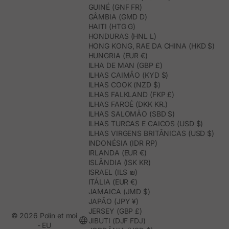
GUINÉ (GNF FR)
GÂMBIA (GMD D)
HAITI (HTG G)
HONDURAS (HNL L)
HONG KONG, RAE DA CHINA (HKD $)
HUNGRIA (EUR €)
ILHA DE MAN (GBP £)
ILHAS CAIMÃO (KYD $)
ILHAS COOK (NZD $)
ILHAS FALKLAND (FKP £)
ILHAS FAROÉ (DKK KR.)
ILHAS SALOMÃO (SBD $)
ILHAS TURCAS E CAICOS (USD $)
ILHAS VIRGENS BRITÂNICAS (USD $)
INDONÉSIA (IDR RP)
IRLANDA (EUR €)
ISLÂNDIA (ISK KR)
ISRAEL (ILS ₪)
ITÁLIA (EUR €)
JAMAICA (JMD $)
JAPÃO (JPY ¥)
JERSEY (GBP £)
© 2026 Polín et moi
JIBUTI (DJF FDJ)
- EU