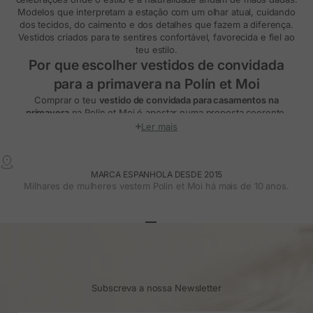
Modelos que interpretam a estação com um olhar atual, cuidando
dos tecidos, do caimento e dos detalhes que fazem a diferença.
Vestidos criados para te sentires confortável, favorecida e fiel ao
teu estilo.
Por que escolher vestidos de convidada
para a primavera na Polín et Moi
Comprar o teu
vestido de convidada para casamentos na
primavera
na Polín et Moi é apostar numa proposta coerente,
feminina e intemporal. Cada modelo nasce com a intenção de
Ler mais
perdurar para além de uma única ocasião, adaptando-se a
diferentes tipos de casamentos e momentos do dia. A coleção
equilibra elegância e simplicidade, com cortes estudados que
MARCA ESPANHOLA DESDE 2015
realçam a silhueta sem excessos.
Milhares de mulheres vestem Polin et Moi há mais de 10 anos.
Os nossos
vestidos para convidadas de primavera
destacam-se
pela atenção ao detalhe: tecidos fluidos, estampados delicados,
cores suaves e cortes que acompanham o movimento. Uma
seleção pensada para casamentos durante o dia, cerimónias ao ar
Ir para o artigo 1
Ir para o artigo 2
Ir para o artigo 3
livre ou celebrações mais formais, sempre com um estilo
reconhecível e natural.
Quais as características dos vestidos de
convidada para casamento na primavera de
Subscreva a nossa Newsletter
2026?