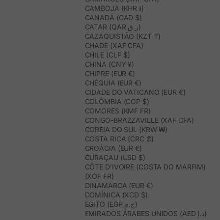
CAMBOJA (KHR ៛)
CANADÁ (CAD $)
CATAR (QAR ر.ق)
CAZAQUISTÃO (KZT ₸)
CHADE (XAF CFA)
CHILE (CLP $)
CHINA (CNY ¥)
CHIPRE (EUR €)
CHÉQUIA (EUR €)
CIDADE DO VATICANO (EUR €)
COLÔMBIA (COP $)
COMORES (KMF FR)
CONGO-BRAZZAVILLE (XAF CFA)
COREIA DO SUL (KRW ₩)
COSTA RICA (CRC ₡)
CROÁCIA (EUR €)
CURAÇAU (USD $)
CÔTE D’IVOIRE (COSTA DO MARFIM)
(XOF FR)
DINAMARCA (EUR €)
DOMÍNICA (XCD $)
EGITO (EGP ج.م)
EMIRADOS ÁRABES UNIDOS (AED د.إ)