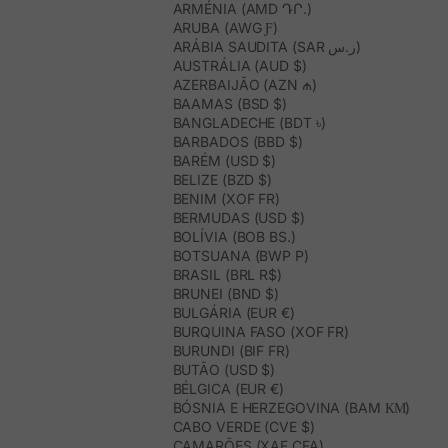
ARMÉNIA (AMD ԴՐ.)
ARUBA (AWG Ƒ)
ARÁBIA SAUDITA (SAR ر.س)
AUSTRÁLIA (AUD $)
AZERBAIJÃO (AZN ₼)
BAAMAS (BSD $)
BANGLADECHE (BDT ৳)
BARBADOS (BBD $)
BARÉM (USD $)
BELIZE (BZD $)
BENIM (XOF FR)
BERMUDAS (USD $)
BOLÍVIA (BOB BS.)
BOTSUANA (BWP P)
BRASIL (BRL R$)
BRUNEI (BND $)
BULGÁRIA (EUR €)
BURQUINA FASO (XOF FR)
BURUNDI (BIF FR)
BUTÃO (USD $)
BÉLGICA (EUR €)
BÓSNIA E HERZEGOVINA (BAM КМ)
CABO VERDE (CVE $)
CAMARÕES (XAF CFA)