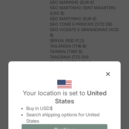
SÃO MARINHO (EUR €)
SÃO MARTINHO (SINT MAARTEN)
(USD $)
SÃO MARTINHO (EUR €)
SÃO TOMÉ E PRÍNCIPE (STD DB)
SÃO VICENTE E GRANADINAS (XCD
$)
SÉRVIA (RSD РСД)
TAILÂNDIA (THB ฿)
TAIWAN (TWD $)
TANZÂNIA (TZS SH)
TIMOR-LESTE (USD $)
TOGO (XOF FR)
TONGA (TOP T$)
TRINDADE E TOBAGO (TTD $)
TUNÍSIA (USD $)
TURQUEMENISTÃO (USD $)
Your location is set to
United
TURQUIA (TRY ₺)
States
TUVALU (AUD $)
Change country/region
UGANDA (UGX USH)
Buy in
USD$
URUGUAI (UYU $U)
Search shipping options for
United
USBEQUISTÃO (UZS SO'M)
States
VANUATU (VUV VT)
VENEZUELA (USD $)