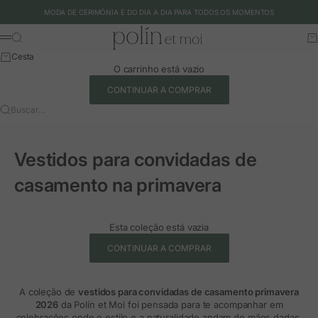
Ir para o conteúdo
MODA DE CERIMÓNIA E DO DIA A DIA PARA TODOS OS MOMENTOS
Polín et moi - EU
Buscar
Ca
Menu
Cesta
O carrinho está vazio
CONTINUAR A COMPRAR
Buscar…
Vestidos para convidadas de
casamento na primavera
Esta coleção está vazia
CONTINUAR A COMPRAR
A coleção de
vestidos para convidadas de casamento primavera
2026
da Polín et Moi foi pensada para te acompanhar em
celebrações onde o estilo e a naturalidade andam de mãos dadas.