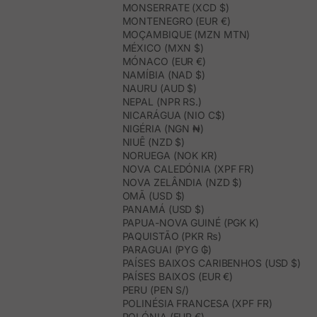
MONSERRATE (XCD $)
MONTENEGRO (EUR €)
MOÇAMBIQUE (MZN MTN)
MÉXICO (MXN $)
MÓNACO (EUR €)
NAMÍBIA (NAD $)
NAURU (AUD $)
NEPAL (NPR RS.)
NICARÁGUA (NIO C$)
NIGÉRIA (NGN ₦)
NIUÊ (NZD $)
NORUEGA (NOK KR)
NOVA CALEDÓNIA (XPF FR)
NOVA ZELÂNDIA (NZD $)
OMÃ (USD $)
PANAMÁ (USD $)
PAPUA-NOVA GUINÉ (PGK K)
PAQUISTÃO (PKR ₨)
PARAGUAI (PYG ₲)
PAÍSES BAIXOS CARIBENHOS (USD $)
PAÍSES BAIXOS (EUR €)
PERU (PEN S/)
POLINÉSIA FRANCESA (XPF FR)
POLÓNIA (EUR €)