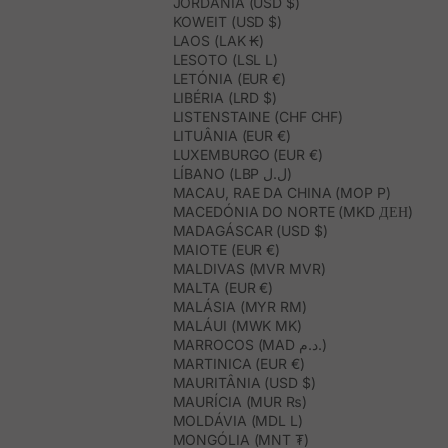
JORDÂNIA (USD $)
KOWEIT (USD $)
LAOS (LAK ₭)
LESOTO (LSL L)
LETÓNIA (EUR €)
LIBÉRIA (LRD $)
LISTENSTAINE (CHF CHF)
LITUÂNIA (EUR €)
LUXEMBURGO (EUR €)
LÍBANO (LBP ل.ل)
MACAU, RAE DA CHINA (MOP P)
MACEDÓNIA DO NORTE (MKD ДЕН)
MADAGÁSCAR (USD $)
MAIOTE (EUR €)
MALDIVAS (MVR MVR)
MALTA (EUR €)
MALÁSIA (MYR RM)
MALÁUI (MWK MK)
MARROCOS (MAD د.م.)
MARTINICA (EUR €)
MAURITÂNIA (USD $)
MAURÍCIA (MUR ₨)
MOLDÁVIA (MDL L)
MONGÓLIA (MNT ₮)