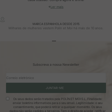
Ler mais
MARCA ESPANHOLA DESDE 2015
Milhares de mulheres vestem Polin et Moi há mais de 10 anos.
Ir para o artigo 1
Ir para o artigo 2
Ir para o artigo 3
Subscreva a nossa Newsletter
Correio eletrónico
JUNTAR-ME
Os seus dados serão tratados pela POLÍN ET MOI S.L. Finalidade:
enviar boletins informativos para o seu email. Legitimidade: o seu
consentimento, que poderá retirar a qualquer momento. Os seus
dados não serão cedidos a terceiros. Tem o direito de aceder, retificar