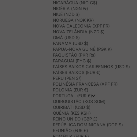
NICARÁGUA (NIO C$)
NIGÉRIA (NGN ₦)
NIUÊ (NZD $)
NORUEGA (NOK KR)
NOVA CALEDÓNIA (XPF FR)
NOVA ZELÂNDIA (NZD $)
OMÃ (USD $)
PANAMÁ (USD $)
PAPUA-NOVA GUINÉ (PGK K)
PAQUISTÃO (PKR ₨)
PARAGUAI (PYG ₲)
PAÍSES BAIXOS CARIBENHOS (USD $)
PAÍSES BAIXOS (EUR €)
PERU (PEN S/)
POLINÉSIA FRANCESA (XPF FR)
POLÓNIA (EUR €)
PORTUGAL (EUR €)
QUIRGUISTÃO (KGS SOM)
QUIRIBÁTI (USD $)
QUÉNIA (KES KSH)
REINO UNIDO (GBP £)
REPÚBLICA DOMINICANA (DOP $)
REUNIÃO (EUR €)
ROMÉNIA (EUR €)