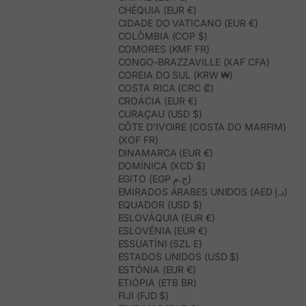
CHÉQUIA (EUR €)
CIDADE DO VATICANO (EUR €)
COLÔMBIA (COP $)
COMORES (KMF FR)
CONGO-BRAZZAVILLE (XAF CFA)
COREIA DO SUL (KRW ₩)
COSTA RICA (CRC ₡)
CROÁCIA (EUR €)
CURAÇAU (USD $)
CÔTE D’IVOIRE (COSTA DO MARFIM)
(XOF FR)
DINAMARCA (EUR €)
DOMÍNICA (XCD $)
EGITO (EGP ج.م)
EMIRADOS ÁRABES UNIDOS (AED د.إ)
EQUADOR (USD $)
ESLOVÁQUIA (EUR €)
ESLOVÉNIA (EUR €)
ESSUATÍNI (SZL E)
ESTADOS UNIDOS (USD $)
ESTÓNIA (EUR €)
ETIÓPIA (ETB BR)
FIJI (FJD $)