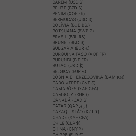
BARÉM (USD $)
BELIZE (BZD $)
BENIM (XOF FR)
BERMUDAS (USD $)
BOLÍVIA (BOB BS.)
BOTSUANA (BWP P)
BRASIL (BRL R$)
BRUNEI (BND $)
BULGÁRIA (EUR €)
BURQUINA FASO (XOF FR)
BURUNDI (BIF FR)
BUTÃO (USD $)
BÉLGICA (EUR €)
BÓSNIA E HERZEGOVINA (BAM КМ)
CABO VERDE (CVE $)
CAMARÕES (XAF CFA)
CAMBOJA (KHR ៛)
CANADÁ (CAD $)
CATAR (QAR ر.ق)
CAZAQUISTÃO (KZT ₸)
CHADE (XAF CFA)
CHILE (CLP $)
CHINA (CNY ¥)
CHIPRE (EUR €)