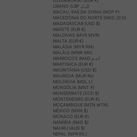
LUXEMBURGO (EUR €)
LÍBANO (LBP ل.ل)
MACAU, RAE DA CHINA (MOP P)
MACEDÓNIA DO NORTE (MKD ДЕН)
MADAGÁSCAR (USD $)
MAIOTE (EUR €)
MALDIVAS (MVR MVR)
MALTA (EUR €)
MALÁSIA (MYR RM)
MALÁUI (MWK MK)
MARROCOS (MAD د.م.)
MARTINICA (EUR €)
MAURITÂNIA (USD $)
MAURÍCIA (MUR ₨)
MOLDÁVIA (MDL L)
MONGÓLIA (MNT ₮)
MONSERRATE (XCD $)
MONTENEGRO (EUR €)
MOÇAMBIQUE (MZN MTN)
MÉXICO (MXN $)
MÓNACO (EUR €)
NAMÍBIA (NAD $)
NAURU (AUD $)
NEPAL (NPR RS.)