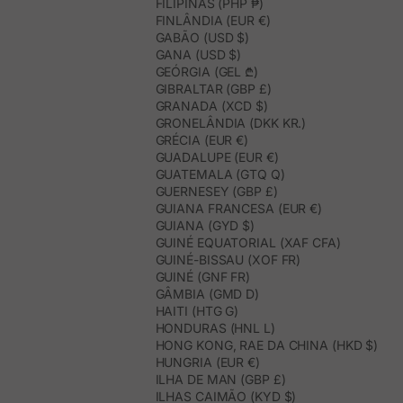
FILIPINAS (PHP ₱)
FINLÂNDIA (EUR €)
GABÃO (USD $)
GANA (USD $)
GEÓRGIA (GEL ₾)
GIBRALTAR (GBP £)
GRANADA (XCD $)
GRONELÂNDIA (DKK KR.)
GRÉCIA (EUR €)
GUADALUPE (EUR €)
GUATEMALA (GTQ Q)
GUERNESEY (GBP £)
GUIANA FRANCESA (EUR €)
GUIANA (GYD $)
GUINÉ EQUATORIAL (XAF CFA)
GUINÉ-BISSAU (XOF FR)
GUINÉ (GNF FR)
GÂMBIA (GMD D)
HAITI (HTG G)
HONDURAS (HNL L)
HONG KONG, RAE DA CHINA (HKD $)
HUNGRIA (EUR €)
ILHA DE MAN (GBP £)
ILHAS CAIMÃO (KYD $)