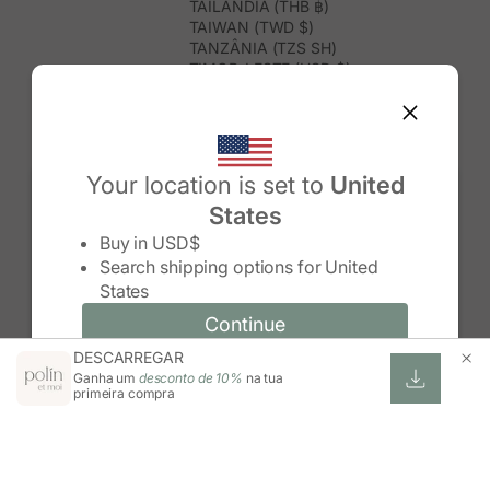
TAILÂNDIA (THB ฿)
TAIWAN (TWD $)
TANZÂNIA (TZS SH)
TIMOR-LESTE (USD $)
TOGO (XOF FR)
TONGA (TOP T$)
TRINDADE E TOBAGO (TTD $)
TUNÍSIA (USD $)
TURQUEMENISTÃO (USD $)
Your location is set to
United
TURQUIA (TRY ₺)
States
TUVALU (AUD $)
Change country/region
UGANDA (UGX USH)
Buy in
USD$
URUGUAI (UYU $U)
Search shipping options for
United
USBEQUISTÃO (UZS SO'M)
States
VANUATU (VUV VT)
VENEZUELA (USD $)
Continue
Continue
VIETNAME (VND ₫)
DESCARREGAR
Change country/region and language
Cancel
WALLIS E FUTUNA (XPF FR)
Ganha um
desconto de 10%
na tua
ZIMBABUÉ (USD $)
primeira compra
ZÂMBIA (ZMW K)
ÁFRICA DO SUL (ZAR R)
ÁUSTRIA (EUR €)
ÍNDIA (INR ₹)