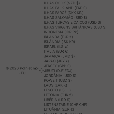
ILHAS COOK (NZD $)
ILHAS FALKLAND (FKP £)
ILHAS FAROÉ (DKK KR.)
ILHAS SALOMÃO (SBD $)
ILHAS TURCAS E CAICOS (USD $)
ILHAS VIRGENS BRITÂNICAS (USD $)
INDONÉSIA (IDR RP)
IRLANDA (EUR €)
ISLÂNDIA (ISK KR)
ISRAEL (ILS ₪)
ITÁLIA (EUR €)
JAMAICA (JMD $)
JAPÃO (JPY ¥)
JERSEY (GBP £)
© 2026 Polín et moi
JIBUTI (DJF FDJ)
- EU
JORDÂNIA (USD $)
KOWEIT (USD $)
LAOS (LAK ₭)
LESOTO (LSL L)
LETÓNIA (EUR €)
LIBÉRIA (LRD $)
LISTENSTAINE (CHF CHF)
LITUÂNIA (EUR €)