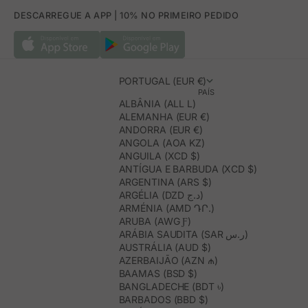
DESCARREGUE A APP | 10% NO PRIMEIRO PEDIDO
PORTUGAL (EUR €)
PAÍS
ALBÂNIA (ALL L)
ALEMANHA (EUR €)
ANDORRA (EUR €)
ANGOLA (AOA KZ)
ANGUILA (XCD $)
ANTÍGUA E BARBUDA (XCD $)
ARGENTINA (ARS $)
ARGÉLIA (DZD د.ج)
ARMÉNIA (AMD ԴՐ.)
ARUBA (AWG Ƒ)
ARÁBIA SAUDITA (SAR ر.س)
AUSTRÁLIA (AUD $)
AZERBAIJÃO (AZN ₼)
BAAMAS (BSD $)
BANGLADECHE (BDT ৳)
BARBADOS (BBD $)