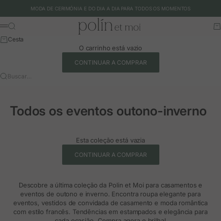
Ir para o conteúdo
MODA DE CERIMÓNIA E DO DIA A DIA PARA TODOS OS MOMENTOS
Polín et moi - EU
Buscar
Ca
Menu
Cesta
O carrinho está vazio
CONTINUAR A COMPRAR
Buscar…
Todos os eventos outono-inverno
Esta coleção está vazia
CONTINUAR A COMPRAR
Descobre a última coleção da Polin et Moi para casamentos e
eventos de outono e inverno. Encontra roupa elegante para
eventos, vestidos de convidada de casamento e moda romântica
com estilo francês. Tendências em estampados e elegância para
cada ocasião. Compra agora e brilha!