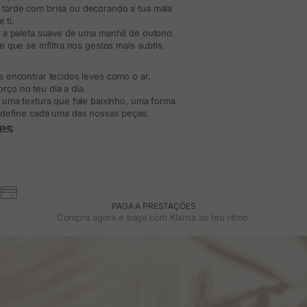
tarde com brisa ou decorando a tua mala
 ti.
u a paleta suave de uma manhã de outono.
 que se infiltra nos gestos mais subtis.
 encontrar tecidos leves como o ar,
ço no teu dia a dia.
 uma textura que fale baixinho, uma forma
 define cada uma das nossas peças.
res
e ou talvez amarrado à tua mala como um
té aos mais amplos, com uma queda fluida
aptar. Cada lenço é uma desculpa para te
line
PAGA A PRESTAÇÕES
Compra agora e paga com Klarna ao teu ritmo.
no lugar certo. Na nossa loja online da
.
s adaptam-se ao teu ritmo, à tua forma de
resenta. E por vezes, isso começa por um
scoço?