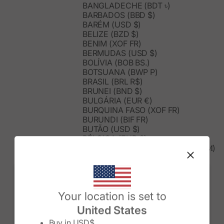
BANGLADECHE (BDT ৳)
BARBADOS (BBD $)
BARÉM (USD $)
BELIZE (BZD $)
BENIM (XOF FR)
BERMUDAS (USD $)
BOLÍVIA (BOB BS.)
BOTSUANA (BWP P)
BRASIL (BRL R$)
BRUNEI (BND $)
BULGÁRIA (EUR €)
BURQUINA FASO (XOF FR)
BURUNDI (BIF FR)
BUTÃO (USD $)
BÉLGICA (EUR €)
BÓSNIA E HERZEGOVINA (BAM КМ)
CABO VERDE (CVE $)
CAMARÕES (XAF CFA)
CAMBOJA (KHR ៛)
CANADÁ (CAD $)
Change country/region
Your location is set to
CATAR (QAR ر.ق)
CAZAQUISTÃO (KZT ₸)
United States
CHADE (XAF CFA)
Buy in
USD$
CHILE (CLP $)