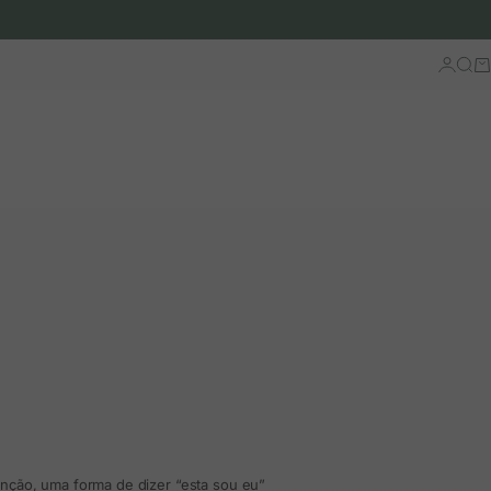
Iniciar 
Busc
Ca
nção, uma forma de dizer “esta sou eu”