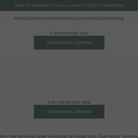
MODA DE CERIMÓNIA E DO DIA A DIA PARA TODOS OS MOMENTOS
PROMOÇÕES
CONVIDADA
ROUPA
CALÇADO
ACESSÓRIOS
NOIVA
O carrinho está vazio
CONTINUAR A COMPRAR
Esta coleção está vazia
CONTINUAR A COMPRAR
he, mas tem esse poder silencioso de mudar tudo. É um gesto, uma inte