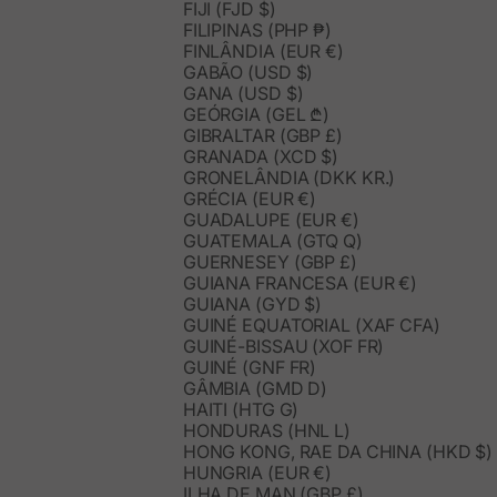
FIJI (FJD $)
FILIPINAS (PHP ₱)
FINLÂNDIA (EUR €)
GABÃO (USD $)
GANA (USD $)
GEÓRGIA (GEL ₾)
GIBRALTAR (GBP £)
GRANADA (XCD $)
GRONELÂNDIA (DKK KR.)
GRÉCIA (EUR €)
GUADALUPE (EUR €)
GUATEMALA (GTQ Q)
GUERNESEY (GBP £)
GUIANA FRANCESA (EUR €)
GUIANA (GYD $)
GUINÉ EQUATORIAL (XAF CFA)
GUINÉ-BISSAU (XOF FR)
GUINÉ (GNF FR)
GÂMBIA (GMD D)
HAITI (HTG G)
HONDURAS (HNL L)
HONG KONG, RAE DA CHINA (HKD $)
HUNGRIA (EUR €)
ILHA DE MAN (GBP £)