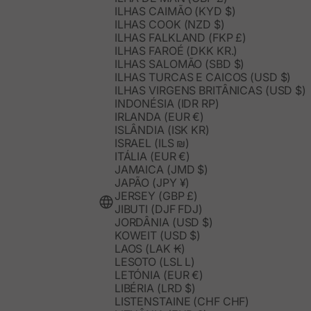
ILHAS CAIMÃO (KYD $)
ILHAS COOK (NZD $)
ILHAS FALKLAND (FKP £)
ILHAS FAROÉ (DKK KR.)
ILHAS SALOMÃO (SBD $)
ILHAS TURCAS E CAICOS (USD $)
ILHAS VIRGENS BRITÂNICAS (USD $)
INDONÉSIA (IDR RP)
IRLANDA (EUR €)
ISLÂNDIA (ISK KR)
ISRAEL (ILS ₪)
ITÁLIA (EUR €)
JAMAICA (JMD $)
JAPÃO (JPY ¥)
JERSEY (GBP £)
JIBUTI (DJF FDJ)
JORDÂNIA (USD $)
KOWEIT (USD $)
LAOS (LAK ₭)
LESOTO (LSL L)
LETÓNIA (EUR €)
LIBÉRIA (LRD $)
LISTENSTAINE (CHF CHF)