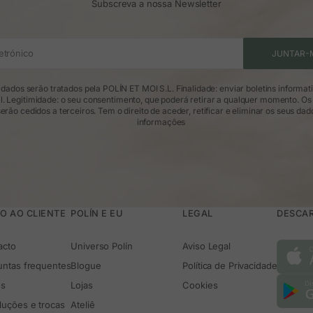
Subscreva a nossa Newsletter
azer um nó curto à frente, cruzá-lo e deixá-lo solto ou brincar com um la
que tenha queda, para que as pregas pareçam naturais e elegantes.
Como combinar os lenços de mulher?
oupa lisa; se o teu outfit já tem textura ou cor, procura um lenço que 
etrónico
JUNTAR-
aberta, no rabo de cavalo com um laço descontraído ou na mala para lhe 
Como combinar um lenço na cabeça?
dados serão tratados pela POLÍN ET MOI S.L. Finalidade: enviar boletins informat
aixa larga ou simplesmente amarrado atrás com as pontas soltas. O mais 
l. Legitimidade: o seu consentimento, que poderá retirar a qualquer momento. Os
smo naqueles em que não sabes o que fazer com o teu cabelo, é uma solu
erão cedidos a terceiros. Tem o direito de aceder, retificar e eliminar os seus dad
informações
O AO CLIENTE
POLÍN E EU
LEGAL
DESCAR
acto
Universo Polín
Aviso Legal
untas frequentes
Blogue
Política de Privacidade
os
Lojas
Cookies
luções e trocas
Ateliê