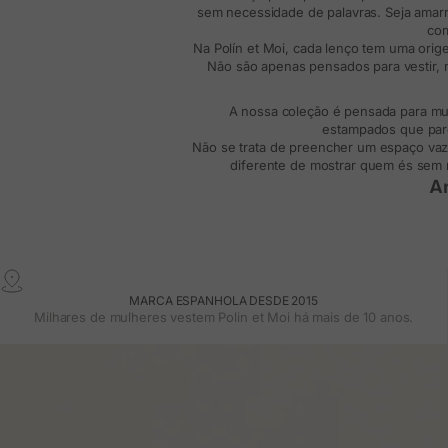
sem necessidade de palavras. Seja amar
com
Na
Polín et Moi
, cada lenço tem uma orig
Não são apenas pensados para vestir, ma
A nossa coleção é pensada para mul
estampados que pare
Não se trata de preencher um espaço vazi
diferente de mostrar quem és sem 
Am
Há tantas formas de usar um lenço como
amuleto. Por isso, na Polín et Moi cuid
Temos modelos em viscose, algodão e tec
Os 
MARCA ESPANHOLA DESDE 2015
Milhares de mulheres vestem Polin et Moi há mais de 10 anos.
Se procuras um lenço que não só combin
É para uma ocasião especial ou simplesme
olhar o mundo, à tua maneira de te move
Como 