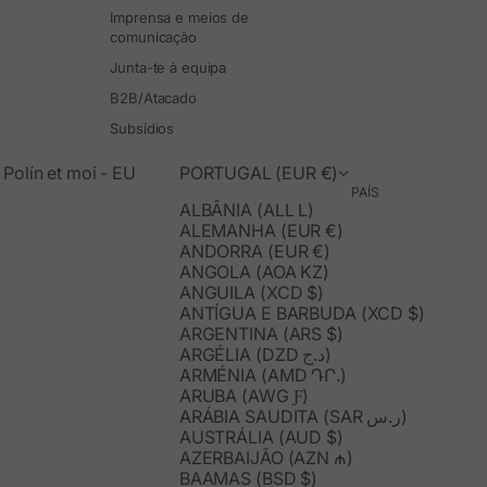
Imprensa e meios de
comunicação
Junta-te à equipa
B2B/Atacado
Subsídios
Polín et moi - EU
PORTUGAL (EUR €)
PAÍS
ALBÂNIA (ALL L)
ALEMANHA (EUR €)
ANDORRA (EUR €)
ANGOLA (AOA KZ)
ANGUILA (XCD $)
ANTÍGUA E BARBUDA (XCD $)
ARGENTINA (ARS $)
ARGÉLIA (DZD د.ج)
ARMÉNIA (AMD ԴՐ.)
ARUBA (AWG Ƒ)
ARÁBIA SAUDITA (SAR ر.س)
AUSTRÁLIA (AUD $)
AZERBAIJÃO (AZN ₼)
BAAMAS (BSD $)