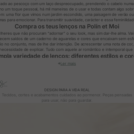
rado ao pescoço com um laço despreocupado, prendendo o cabelo numa 
o um toque pessoal, há mil maneiras de o usar e todas contam algo sobre
em: uma flor que vimos num jardim escondido, uma paisagem de verão o
s para emocionar. Para transmitir suavidade, carácter e essa feminilidade
Compra os teus lenços na Polín et Moi
heres que não procuram “adornar” o seu look, mas sim dar-lhe alma. Vais
cem saídos de um caderno de aguarelas e cores que encaixam sem esfor
o no conjunto, mas de lhe dar intenção. De acrescentar uma nota de cor,
necessidade de explicar. Tudo com aquele ar romântico e intemporal que
pla variedade de lenços: diferentes estilos e co
 estados de espírito. Hoje queres-no no pescoço, amanhã como turbant
Ler mais
amos de cada detalhe: desde os lenços pequenos com estampados florais a
que parece dançar com o movimento.
idos suaves ao toque, com acabamentos delicados e formas fáceis de ad
reinventares, para brincares com o teu estilo sem perder a essência.
melhores lenços femininos que podes comprar on
DESIGN PARA A VIDA REAL
Tecidos, cortes e acabamentos cuidados ao pormenor. Peças pensadas
e com a tua roupa, mas que te acompanhe, que diga algo sobre ti, estás 
para usar, não para guardar.
Polín et Moi vais encontrar designs pensados com carinho, com intenção
nte para te sentires mais tu no dia a dia? Seja como for, os nossos lenço
res. Porque não se trata de seguir modas, mas de encontrar o que te rep
simples nó no pescoço.
Perguntas frequentes sobre lenços
se fazem os nós nos lenços de mulher para os colocar no pe