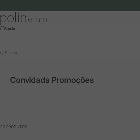
Ir para o conteúdo
Polín et moi - EU
Cesta
Buscar…
Convidada Promoções
211 PRODUTOS