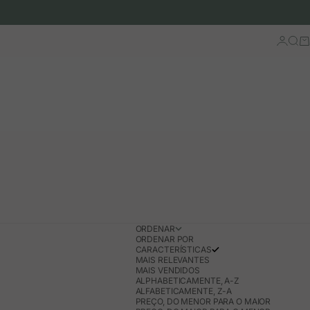
Iniciar 
Busc
Ca
ORDENAR
ORDENAR POR
CARACTERÍSTICAS
MAIS RELEVANTES
MAIS VENDIDOS
ALPHABETICAMENTE, A-Z
ALFABETICAMENTE, Z-A
PREÇO, DO MENOR PARA O MAIOR