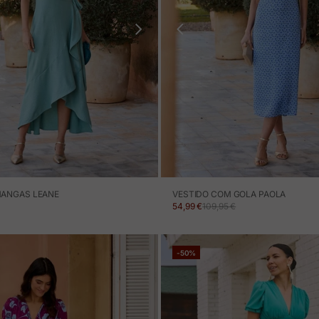
MANGAS LEANE
VESTIDO COM GOLA PAOLA
MOÇÃO
NORMAL
PREÇO EM PROMOÇÃO
PREÇO NORMAL
54,99 €
109,95 €
-50%