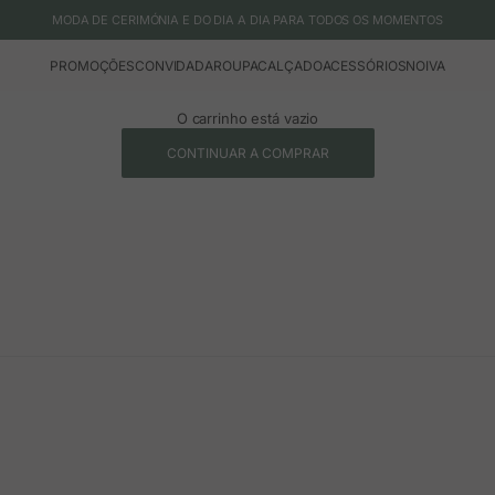
MODA DE CERIMÓNIA E DO DIA A DIA PARA TODOS OS MOMENTOS
PROMOÇÕES
CONVIDADA
ROUPA
CALÇADO
ACESSÓRIOS
NOIVA
O carrinho está vazio
CONTINUAR A COMPRAR