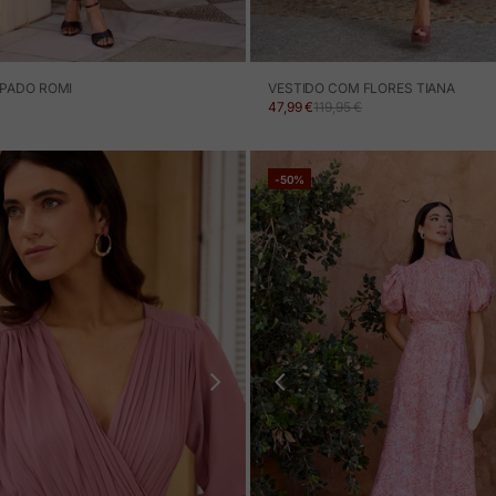
PADO ROMI
VESTIDO COM FLORES TIANA
MOÇÃO
NORMAL
PREÇO EM PROMOÇÃO
PREÇO NORMAL
47,99 €
119,95 €
-50%