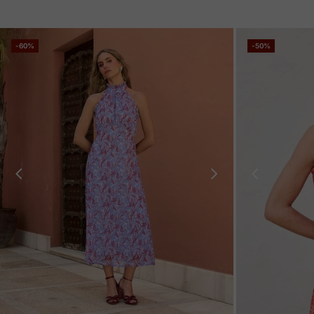
-60%
-50%