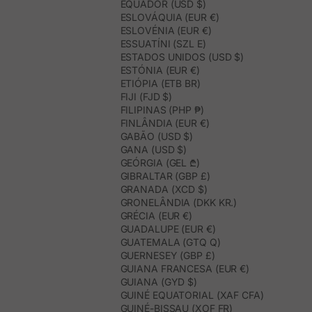
EQUADOR (USD $)
ESLOVÁQUIA (EUR €)
ESLOVÉNIA (EUR €)
ESSUATÍNI (SZL E)
ESTADOS UNIDOS (USD $)
ESTÓNIA (EUR €)
ETIÓPIA (ETB BR)
FIJI (FJD $)
FILIPINAS (PHP ₱)
FINLÂNDIA (EUR €)
GABÃO (USD $)
GANA (USD $)
GEÓRGIA (GEL ₾)
GIBRALTAR (GBP £)
GRANADA (XCD $)
GRONELÂNDIA (DKK KR.)
GRÉCIA (EUR €)
GUADALUPE (EUR €)
GUATEMALA (GTQ Q)
GUERNESEY (GBP £)
GUIANA FRANCESA (EUR €)
GUIANA (GYD $)
GUINÉ EQUATORIAL (XAF CFA)
GUINÉ-BISSAU (XOF FR)