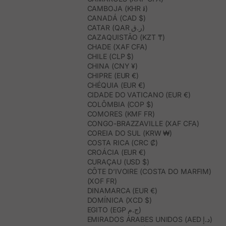
CAMBOJA (KHR ៛)
CANADÁ (CAD $)
CATAR (QAR ر.ق)
CAZAQUISTÃO (KZT ₸)
CHADE (XAF CFA)
CHILE (CLP $)
CHINA (CNY ¥)
CHIPRE (EUR €)
CHÉQUIA (EUR €)
CIDADE DO VATICANO (EUR €)
COLÔMBIA (COP $)
COMORES (KMF FR)
CONGO-BRAZZAVILLE (XAF CFA)
COREIA DO SUL (KRW ₩)
COSTA RICA (CRC ₡)
CROÁCIA (EUR €)
CURAÇAU (USD $)
CÔTE D’IVOIRE (COSTA DO MARFIM)
(XOF FR)
DINAMARCA (EUR €)
DOMÍNICA (XCD $)
EGITO (EGP ج.م)
EMIRADOS ÁRABES UNIDOS (AED د.إ)