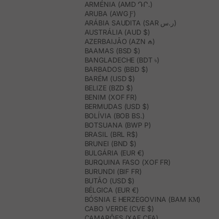
ARMÉNIA (AMD ԴՐ.)
ARUBA (AWG Ƒ)
ARÁBIA SAUDITA (SAR ر.س)
AUSTRÁLIA (AUD $)
AZERBAIJÃO (AZN ₼)
BAAMAS (BSD $)
BANGLADECHE (BDT ৳)
BARBADOS (BBD $)
BARÉM (USD $)
BELIZE (BZD $)
BENIM (XOF FR)
BERMUDAS (USD $)
BOLÍVIA (BOB BS.)
BOTSUANA (BWP P)
BRASIL (BRL R$)
BRUNEI (BND $)
BULGÁRIA (EUR €)
BURQUINA FASO (XOF FR)
BURUNDI (BIF FR)
BUTÃO (USD $)
BÉLGICA (EUR €)
BÓSNIA E HERZEGOVINA (BAM КМ)
CABO VERDE (CVE $)
CAMARÕES (XAF CFA)