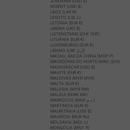
JORDÂNIA (USD $)
KOWEIT (USD $)
LAOS (LAK ₭)
LESOTO (LSL L)
LETÓNIA (EUR €)
LIBÉRIA (LRD $)
LISTENSTAINE (CHF CHF)
LITUÂNIA (EUR €)
LUXEMBURGO (EUR €)
LÍBANO (LBP ل.ل)
MACAU, RAE DA CHINA (MOP P)
MACEDÓNIA DO NORTE (MKD ДЕН)
MADAGÁSCAR (USD $)
MAIOTE (EUR €)
MALDIVAS (MVR MVR)
MALTA (EUR €)
MALÁSIA (MYR RM)
MALÁUI (MWK MK)
MARROCOS (MAD د.م.)
MARTINICA (EUR €)
MAURITÂNIA (USD $)
MAURÍCIA (MUR ₨)
MOLDÁVIA (MDL L)
MONGÓLIA (MNT ₮)