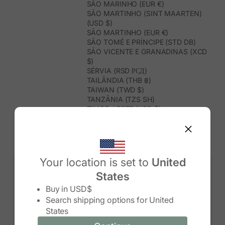
SÃO MARINHO (EUR €)
SÃO MARTINHO (SINT MAARTEN)
(USD $)
SÃO MARTINHO (EUR €)
SÃO TOMÉ E PRÍNCIPE (STD DB)
SÃO VICENTE E GRANADINAS (XCD
$)
SÉRVIA (RSD РСД)
TAILÂNDIA (THB ฿)
TAIWAN (TWD $)
TANZÂNIA (TZS SH)
TIMOR-LESTE (USD $)
TOGO (XOF FR)
TONGA (TOP T$)
TRINDADE E TOBAGO (TTD $)
TUNÍSIA (USD $)
TURQUEMENISTÃO (USD $)
Your location is set to
United
TURQUIA (TRY ₺)
States
TUVALU (AUD $)
Change country/region
UGANDA (UGX USH)
Buy in
USD$
URUGUAI (UYU $U)
Search shipping options for
United
USBEQUISTÃO (UZS SO'M)
States
VANUATU (VUV VT)
VENEZUELA (USD $)