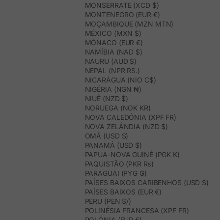
MONSERRATE (XCD $)
MONTENEGRO (EUR €)
MOÇAMBIQUE (MZN MTN)
MÉXICO (MXN $)
MÓNACO (EUR €)
NAMÍBIA (NAD $)
NAURU (AUD $)
NEPAL (NPR RS.)
NICARÁGUA (NIO C$)
NIGÉRIA (NGN ₦)
NIUÊ (NZD $)
NORUEGA (NOK KR)
NOVA CALEDÓNIA (XPF FR)
NOVA ZELÂNDIA (NZD $)
OMÃ (USD $)
PANAMÁ (USD $)
PAPUA-NOVA GUINÉ (PGK K)
PAQUISTÃO (PKR ₨)
PARAGUAI (PYG ₲)
PAÍSES BAIXOS CARIBENHOS (USD $)
PAÍSES BAIXOS (EUR €)
PERU (PEN S/)
POLINÉSIA FRANCESA (XPF FR)
POLÓNIA (EUR €)