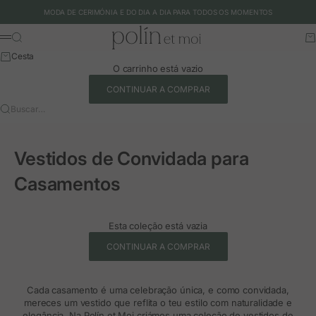
Ir para o conteúdo
MODA DE CERIMÓNIA E DO DIA A DIA PARA TODOS OS MOMENTOS
Polín et moi - EU
Buscar
Ca
Menu
Cesta
O carrinho está vazio
CONTINUAR A COMPRAR
Buscar…
Vestidos de Convidada para
Casamentos
Esta coleção está vazia
CONTINUAR A COMPRAR
Cada casamento é uma celebração única, e como convidada,
mereces um vestido que reflita o teu estilo com naturalidade e
elegância. Na Polín et Moi criámos uma coleção de
vestidos de