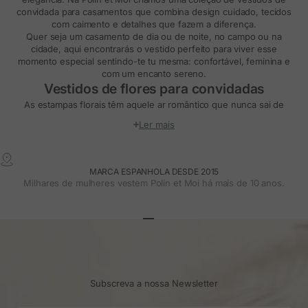
convidada para casamentos
que combina design cuidado, tecidos
com caimento e detalhes que fazem a diferença.
Quer seja um
casamento de dia
ou
de noite
, no campo ou na
cidade, aqui encontrarás o vestido perfeito para viver esse
momento especial sentindo-te tu mesma: confortável, feminina e
com um encanto sereno.
Vestidos de flores para convidadas
As estampas florais têm aquele ar romântico que nunca sai de
moda. A nossa coleção de
vestidos de convidada com flores
é
Ler mais
pensada para mulheres que procuram um look delicado, com
personalidade e cheio de vida.
Desde
vestidos de flores elegantes para casamentos
até modelos
com estampados subtis em tons empolvados ou vibrantes, cada
MARCA ESPANHOLA DESDE 2015
design é feito para acompanhar-te com harmonia, adaptar-se à tua
Milhares de mulheres vestem Polin et Moi há mais de 10 anos.
silhueta e deixar-te brilhar com naturalidade.
Vestidos de convidada para casamentos
estampados
Ir para o artigo 1
Ir para o artigo 2
Ir para o artigo 3
Os
vestidos estampados para convidadas de casamento
são uma
opção ideal quando procuras algo diferente, com carácter e estilo
próprio. Na Polín et Moi encontrarás desde
vestidos longos com
estampados fluidos até vestidos midi com motivos florais
,
Subscreva a nossa Newsletter
geométricos ou abstratos, sempre com aquele toque especial que
torna cada peça única.