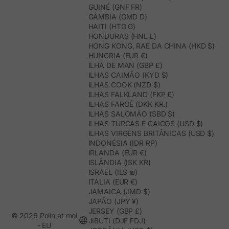
GUINÉ (GNF FR)
GÂMBIA (GMD D)
HAITI (HTG G)
HONDURAS (HNL L)
HONG KONG, RAE DA CHINA (HKD $)
HUNGRIA (EUR €)
ILHA DE MAN (GBP £)
ILHAS CAIMÃO (KYD $)
ILHAS COOK (NZD $)
ILHAS FALKLAND (FKP £)
ILHAS FAROÉ (DKK KR.)
ILHAS SALOMÃO (SBD $)
ILHAS TURCAS E CAICOS (USD $)
ILHAS VIRGENS BRITÂNICAS (USD $)
INDONÉSIA (IDR RP)
IRLANDA (EUR €)
ISLÂNDIA (ISK KR)
ISRAEL (ILS ₪)
ITÁLIA (EUR €)
JAMAICA (JMD $)
JAPÃO (JPY ¥)
JERSEY (GBP £)
© 2026 Polín et moi
JIBUTI (DJF FDJ)
- EU