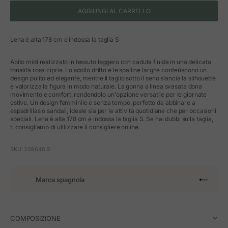
AGGIUNGI AL CARRELLO
Lena è alta 178 cm e indossa la taglia S
Abito midi realizzato in tessuto leggero con caduta fluida in una delicata
tonalità rosa cipria. Lo scollo dritto e le spalline larghe conferiscono un
design pulito ed elegante, mentre il taglio sotto il seno slancia la silhouette
e valorizza la figura in modo naturale. La gonna a linea svasata dona
movimento e comfort, rendendolo un'opzione versatile per le giornate
estive. Un design femminile e senza tempo, perfetto da abbinare a
espadrillas o sandali, ideale sia per le attività quotidiane che per occasioni
speciali. Lena è alta 178 cm e indossa la taglia S. Se hai dubbi sulla taglia,
ti consigliamo di utilizzare il consigliere online.
SKU: 209646.S
Marca spagnola
Vai all'art
Vai all'a
Vai all'a
Vai all'
COMPOSIZIONE