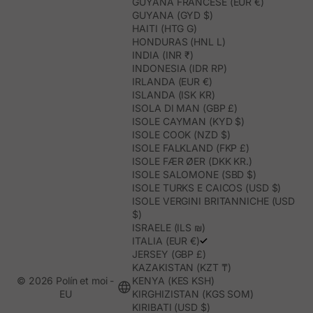
GUYANA FRANCESE (EUR €)
GUYANA (GYD $)
HAITI (HTG G)
HONDURAS (HNL L)
INDIA (INR ₹)
INDONESIA (IDR RP)
IRLANDA (EUR €)
ISLANDA (ISK KR)
ISOLA DI MAN (GBP £)
ISOLE CAYMAN (KYD $)
ISOLE COOK (NZD $)
ISOLE FALKLAND (FKP £)
ISOLE FÆR ØER (DKK KR.)
ISOLE SALOMONE (SBD $)
ISOLE TURKS E CAICOS (USD $)
ISOLE VERGINI BRITANNICHE (USD
$)
ISRAELE (ILS ₪)
ITALIA (EUR €)
JERSEY (GBP £)
KAZAKISTAN (KZT ₸)
© 2026 Polín et moi -
KENYA (KES KSH)
EU
KIRGHIZISTAN (KGS SOM)
KIRIBATI (USD $)