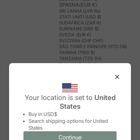
SPAGNA(EUR €)
SRI LANKA (LKR ₨)
STATI UNITI (USD $)
SUDAFRICA (ZAR R)
SURINAME (SRD $)
SVEZIA (EUR €)
SVIZZERA (CHF CHF)
SÃO TOMÉ E PRÍNCIPE (STD DB)
TAIWAN (TWD $)
TANZANIA (TZS SH)
THAILANDIA (THB ฿)
TIMOR EST (USD $)
TOGO (XOF FR)
TONGA (TOP T$)
TRINIDAD E TOBAGO (TTD $)
TUNISIA (USD $)
Your location is set to
United
TURCHIA (TRY ₺)
States
TURKMENISTAN (USD $)
Change country/region
TUVALU (AUD $)
Buy in
USD$
UGANDA (UGX USH)
Search shipping options for
United
UNGHERIA (EUR €)
States
URUGUAY (UYU $U)
UZBEKISTAN (UZS SO'M)
Continue
Continue