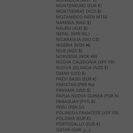
MONTENEGRO (EUR €)
MONTSERRAT (XCD $)
MOZAMBICO (MZN MTN)
NAMIBIA (NAD $)
NAURU (AUD $)
NEPAL (NPR RS.)
NICARAGUA (NIO C$)
NIGERIA (NGN ₦)
NIUE (NZD $)
NORVEGIA (NOK KR)
NUOVA CALEDONIA (XPF FR)
NUOVA ZELANDA (NZD $)
OMAN (USD $)
PAESI BASSI (EUR €)
PAKISTAN (PKR ₨)
PANAMÁ (USD $)
PAPUA NUOVA GUINEA (PGK K)
PARAGUAY (PYG ₲)
PERÙ (PEN S/)
POLINESIA FRANCESE (XPF FR)
POLONIA (EUR €)
PORTOGALLO (EUR €)
QATAR (QAR ر.ق)