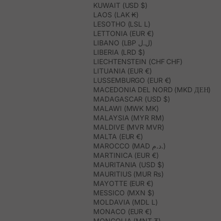
KUWAIT (USD $)
LAOS (LAK ₭)
LESOTHO (LSL L)
LETTONIA (EUR €)
LIBANO (LBP ل.ل)
LIBERIA (LRD $)
LIECHTENSTEIN (CHF CHF)
LITUANIA (EUR €)
LUSSEMBURGO (EUR €)
MACEDONIA DEL NORD (MKD ДЕН)
MADAGASCAR (USD $)
MALAWI (MWK MK)
MALAYSIA (MYR RM)
MALDIVE (MVR MVR)
MALTA (EUR €)
MAROCCO (MAD د.م.)
MARTINICA (EUR €)
MAURITANIA (USD $)
MAURITIUS (MUR ₨)
MAYOTTE (EUR €)
MESSICO (MXN $)
MOLDAVIA (MDL L)
MONACO (EUR €)
MONGOLIA (MNT ₮)