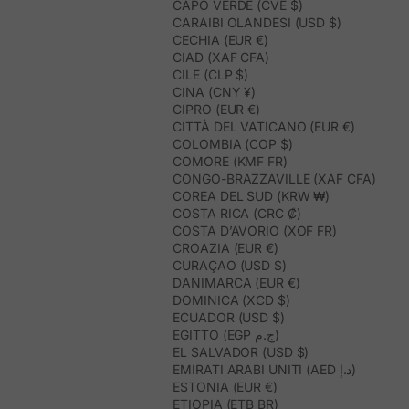
CAPO VERDE (CVE $)
CARAIBI OLANDESI (USD $)
CECHIA (EUR €)
CIAD (XAF CFA)
CILE (CLP $)
CINA (CNY ¥)
CIPRO (EUR €)
CITTÀ DEL VATICANO (EUR €)
COLOMBIA (COP $)
COMORE (KMF FR)
CONGO-BRAZZAVILLE (XAF CFA)
COREA DEL SUD (KRW ₩)
COSTA RICA (CRC ₡)
COSTA D’AVORIO (XOF FR)
CROAZIA (EUR €)
CURAÇAO (USD $)
DANIMARCA (EUR €)
DOMINICA (XCD $)
ECUADOR (USD $)
EGITTO (EGP ج.م)
EL SALVADOR (USD $)
EMIRATI ARABI UNITI (AED د.إ)
ESTONIA (EUR €)
ETIOPIA (ETB BR)