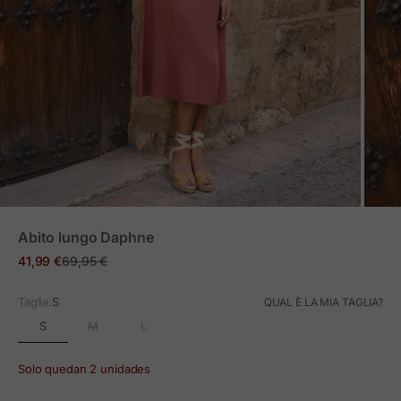
ZOOM
Abito lungo Daphne
Prezzo in offerta
Prezzo normale
41,99 €
69,95 €
Taglia:
S
QUAL È LA MIA TAGLIA?
S
M
L
Solo quedan 2 unidades