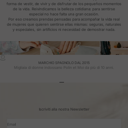
forma de vestir, de vivir y de disfrutar de los pequeños momentos
de la vida. Reivindicamos la belleza cotidiana: para sentirse
especial no hace falta una gran ocasión.
Por eso creamos prendas pensadas para acompañar la vida real
de mujeres que quieren sentirse ellas mismas: seguras, naturales
y especiales, sin artificios ni necesidad de demostrar nada.
MARCHIO SPAGNOLO DAL 2015
Migliaia di donne indossano Polin et Moi da più di 10 anni.
Vai all'articolo 1
Vai all'articolo 2
Vai all'articolo 3
Iscriviti alla nostra Newsletter
Email