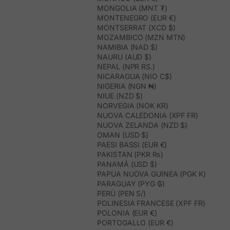
MONGOLIA (MNT ₮)
MONTENEGRO (EUR €)
MONTSERRAT (XCD $)
MOZAMBICO (MZN MTN)
NAMIBIA (NAD $)
NAURU (AUD $)
NEPAL (NPR RS.)
NICARAGUA (NIO C$)
NIGERIA (NGN ₦)
NIUE (NZD $)
NORVEGIA (NOK KR)
NUOVA CALEDONIA (XPF FR)
NUOVA ZELANDA (NZD $)
OMAN (USD $)
PAESI BASSI (EUR €)
PAKISTAN (PKR ₨)
PANAMÁ (USD $)
PAPUA NUOVA GUINEA (PGK K)
PARAGUAY (PYG ₲)
PERÙ (PEN S/)
POLINESIA FRANCESE (XPF FR)
POLONIA (EUR €)
PORTOGALLO (EUR €)