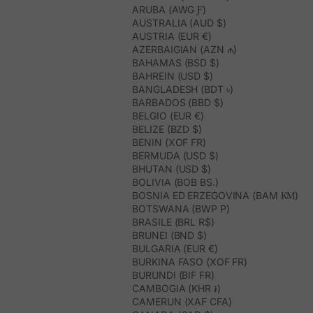
ARUBA (AWG Ƒ)
AUSTRALIA (AUD $)
AUSTRIA (EUR €)
AZERBAIGIAN (AZN ₼)
BAHAMAS (BSD $)
BAHREIN (USD $)
BANGLADESH (BDT ৳)
BARBADOS (BBD $)
BELGIO (EUR €)
BELIZE (BZD $)
BENIN (XOF FR)
BERMUDA (USD $)
BHUTAN (USD $)
BOLIVIA (BOB BS.)
BOSNIA ED ERZEGOVINA (BAM КМ)
BOTSWANA (BWP P)
BRASILE (BRL R$)
BRUNEI (BND $)
BULGARIA (EUR €)
BURKINA FASO (XOF FR)
BURUNDI (BIF FR)
CAMBOGIA (KHR ៛)
CAMERUN (XAF CFA)