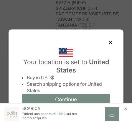
SVEZIA (EUR €)
SVIZZERA (CHF CHF)
SÃO TOMÉ E PRÍNCIPE (STD DB)
TAIWAN (TWD $)
TANZANIA (TZS SH)
THAILANDIA (THB ฿)
TIMOR EST (USD $)
TOGO (XOF FR)
TONGA (TOP T$)
TRINIDAD E TOBAGO (TTD $)
TUNISIA (USD $)
Your location is set to
United
TURCHIA (TRY ₺)
States
TURKMENISTAN (USD $)
Change country/region
TUVALU (AUD $)
Buy in
USD$
UGANDA (UGX USH)
Search shipping options for
United
UNGHERIA (EUR €)
States
URUGUAY (UYU $U)
UZBEKISTAN (UZS SO'M)
Continue
Continue
VANUATU (VUV VT)
SCARICA
Change country/region and language
Cancel
VENEZUELA (USD $)
Ottieni uno
sconto del 10%
sul tuo
VIETNAM (VND ₫)
primo acquisto
WALLIS E FUTUNA (XPF FR)
ZAMBIA (ZMW K)
ZIMBABWE (USD $)