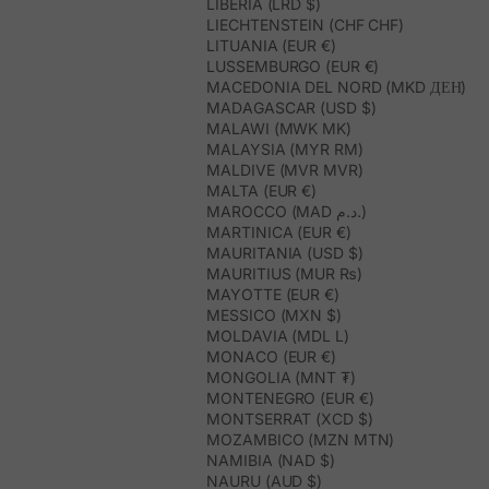
LIBERIA (LRD $)
LIECHTENSTEIN (CHF CHF)
LITUANIA (EUR €)
LUSSEMBURGO (EUR €)
MACEDONIA DEL NORD (MKD ДЕН)
MADAGASCAR (USD $)
MALAWI (MWK MK)
MALAYSIA (MYR RM)
MALDIVE (MVR MVR)
MALTA (EUR €)
MAROCCO (MAD د.م.)
MARTINICA (EUR €)
MAURITANIA (USD $)
MAURITIUS (MUR ₨)
MAYOTTE (EUR €)
MESSICO (MXN $)
MOLDAVIA (MDL L)
MONACO (EUR €)
MONGOLIA (MNT ₮)
MONTENEGRO (EUR €)
MONTSERRAT (XCD $)
MOZAMBICO (MZN MTN)
NAMIBIA (NAD $)
NAURU (AUD $)