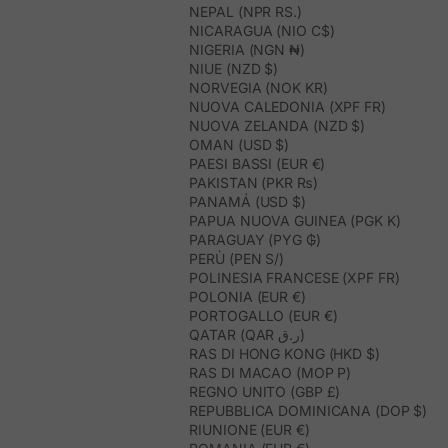
NEPAL (NPR RS.)
NICARAGUA (NIO C$)
NIGERIA (NGN ₦)
NIUE (NZD $)
NORVEGIA (NOK KR)
NUOVA CALEDONIA (XPF FR)
NUOVA ZELANDA (NZD $)
OMAN (USD $)
PAESI BASSI (EUR €)
PAKISTAN (PKR ₨)
PANAMÁ (USD $)
PAPUA NUOVA GUINEA (PGK K)
PARAGUAY (PYG ₲)
PERÙ (PEN S/)
POLINESIA FRANCESE (XPF FR)
POLONIA (EUR €)
PORTOGALLO (EUR €)
QATAR (QAR ر.ق)
RAS DI HONG KONG (HKD $)
RAS DI MACAO (MOP P)
REGNO UNITO (GBP £)
REPUBBLICA DOMINICANA (DOP $)
RIUNIONE (EUR €)