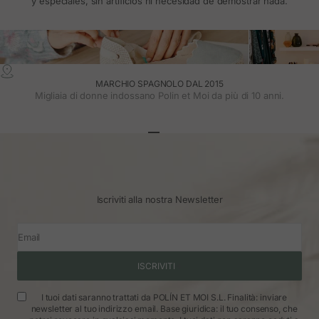
y especiales, sin artificios ni necesidad de demostrar nada.
MARCHIO SPAGNOLO DAL 2015
Migliaia di donne indossano Polin et Moi da più di 10 anni.
Vai all'articolo 1
Vai all'articolo 2
Vai all'articolo 3
Iscriviti alla nostra Newsletter
Email
ISCRIVITI
I tuoi dati saranno trattati da POLÍN ET MOI S.L. Finalità: inviare
newsletter al tuo indirizzo email. Base giuridica: il tuo consenso, che