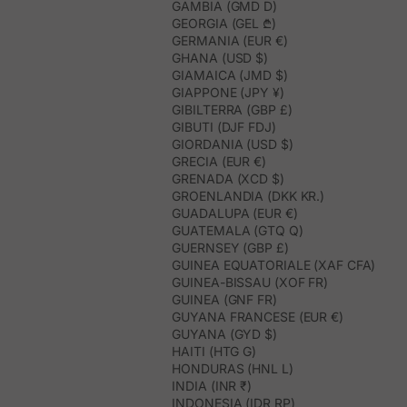
GAMBIA (GMD D)
GEORGIA (GEL ₾)
GERMANIA (EUR €)
GHANA (USD $)
GIAMAICA (JMD $)
GIAPPONE (JPY ¥)
GIBILTERRA (GBP £)
GIBUTI (DJF FDJ)
GIORDANIA (USD $)
GRECIA (EUR €)
GRENADA (XCD $)
GROENLANDIA (DKK KR.)
GUADALUPA (EUR €)
GUATEMALA (GTQ Q)
GUERNSEY (GBP £)
GUINEA EQUATORIALE (XAF CFA)
GUINEA-BISSAU (XOF FR)
GUINEA (GNF FR)
GUYANA FRANCESE (EUR €)
GUYANA (GYD $)
HAITI (HTG G)
HONDURAS (HNL L)
INDIA (INR ₹)
INDONESIA (IDR RP)