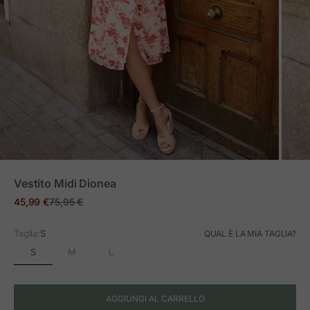
ZOOM
Vestito Midi Dionea
Prezzo in offerta
Prezzo normale
45,99 €
75,95 €
Taglia:
S
QUAL È LA MIA TAGLIA?
S
M
L
AGGIUNGI AL CARRELLO