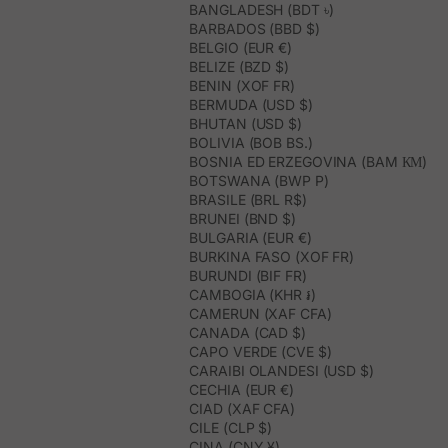
BANGLADESH (BDT ৳)
BARBADOS (BBD $)
BELGIO (EUR €)
BELIZE (BZD $)
BENIN (XOF FR)
BERMUDA (USD $)
BHUTAN (USD $)
BOLIVIA (BOB BS.)
BOSNIA ED ERZEGOVINA (BAM КМ)
BOTSWANA (BWP P)
BRASILE (BRL R$)
BRUNEI (BND $)
BULGARIA (EUR €)
BURKINA FASO (XOF FR)
BURUNDI (BIF FR)
CAMBOGIA (KHR ៛)
CAMERUN (XAF CFA)
CANADA (CAD $)
CAPO VERDE (CVE $)
CARAIBI OLANDESI (USD $)
CECHIA (EUR €)
CIAD (XAF CFA)
CILE (CLP $)
CINA (CNY ¥)