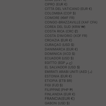
CIPRO (EUR €)
CITTÀ DEL VATICANO (EUR €)
COLOMBIA (COP $)
COMORE (KMF FR)
CONGO-BRAZZAVILLE (XAF CFA)
COREA DEL SUD (KRW ₩)
COSTA RICA (CRC ₡)
COSTA D’AVORIO (XOF FR)
CROAZIA (EUR €)
CURAÇAO (USD $)
DANIMARCA (EUR €)
DOMINICA (XCD $)
ECUADOR (USD $)
EGITTO (EGP ج.م)
EL SALVADOR (USD $)
EMIRATI ARABI UNITI (AED د.إ)
ESTONIA (EUR €)
ETIOPIA (ETB BR)
FIGI (FJD $)
FILIPPINE (PHP ₱)
FINLANDIA (EUR €)
FRANCIA(EUR €)
GABON (USD $)