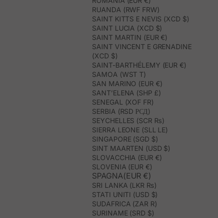
ROMANIA (EUR €)
RUANDA (RWF FRW)
SAINT KITTS E NEVIS (XCD $)
SAINT LUCIA (XCD $)
SAINT MARTIN (EUR €)
SAINT VINCENT E GRENADINE
(XCD $)
SAINT-BARTHÉLEMY (EUR €)
SAMOA (WST T)
SAN MARINO (EUR €)
SANT’ELENA (SHP £)
SENEGAL (XOF FR)
SERBIA (RSD РСД)
SEYCHELLES (SCR ₨)
SIERRA LEONE (SLL LE)
SINGAPORE (SGD $)
SINT MAARTEN (USD $)
SLOVACCHIA (EUR €)
SLOVENIA (EUR €)
SPAGNA(EUR €)
SRI LANKA (LKR ₨)
STATI UNITI (USD $)
SUDAFRICA (ZAR R)
SURINAME (SRD $)