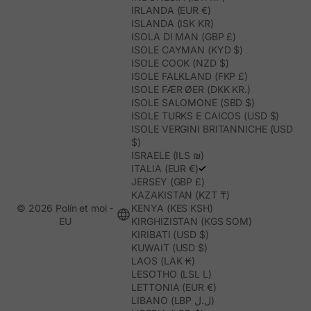
IRLANDA (EUR €)
ISLANDA (ISK KR)
ISOLA DI MAN (GBP £)
ISOLE CAYMAN (KYD $)
ISOLE COOK (NZD $)
ISOLE FALKLAND (FKP £)
ISOLE FÆR ØER (DKK KR.)
ISOLE SALOMONE (SBD $)
ISOLE TURKS E CAICOS (USD $)
ISOLE VERGINI BRITANNICHE (USD
$)
ISRAELE (ILS ₪)
ITALIA (EUR €)
JERSEY (GBP £)
KAZAKISTAN (KZT ₸)
© 2026 Polín et moi -
KENYA (KES KSH)
EU
KIRGHIZISTAN (KGS SOM)
KIRIBATI (USD $)
KUWAIT (USD $)
LAOS (LAK ₭)
LESOTHO (LSL L)
LETTONIA (EUR €)
LIBANO (LBP ل.ل)