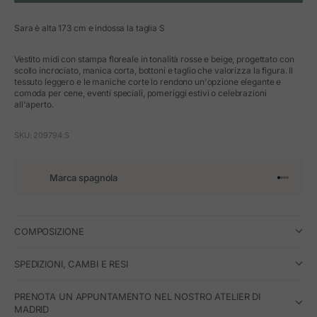
Sara è alta 173 cm e indossa la taglia S
Vestito midi con stampa floreale in tonalità rosse e beige, progettato con
scollo incrociato, manica corta, bottoni e taglio che valorizza la figura. Il
tessuto leggero e le maniche corte lo rendono un'opzione elegante e
comoda per cene, eventi speciali, pomeriggi estivi o celebrazioni
all'aperto.
SKU: 209794.S
Marca spagnola
Vai all'art
Vai all'a
Vai all'a
Vai all'
COMPOSIZIONE
SPEDIZIONI, CAMBI E RESI
PRENOTA UN APPUNTAMENTO NEL NOSTRO ATELIER DI
MADRID