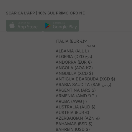
SCARICA L'APP | 10% SUL PRIMO ORDINE
ITALIA (EUR €)
PAESE
ALBANIA (ALL L)
ALGERIA (DZD د.ج)
ANDORRA (EUR €)
ANGOLA (AOA KZ)
ANGUILLA (XCD $)
ANTIGUA E BARBUDA (XCD $)
ARABIA SAUDITA (SAR ر.س)
ARGENTINA (ARS $)
ARMENIA (AMD ԴՐ.)
ARUBA (AWG Ƒ)
AUSTRALIA (AUD $)
AUSTRIA (EUR €)
AZERBAIGIAN (AZN ₼)
BAHAMAS (BSD $)
BAHREIN (USD $)