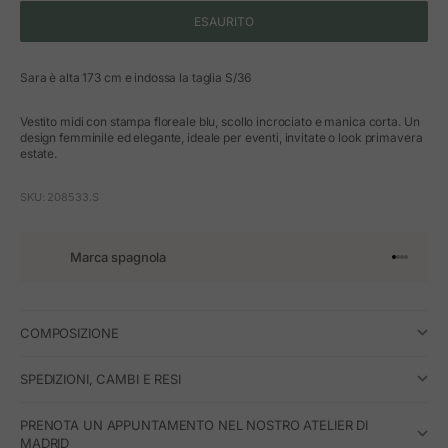
ESAURITO
Sara è alta 173 cm e indossa la taglia S/36
Vestito midi con stampa floreale blu, scollo incrociato e manica corta. Un
design femminile ed elegante, ideale per eventi, invitate o look primavera
estate.
SKU: 208533.S
Marca spagnola
Vai all'art
Vai all'a
Vai all'a
Vai all'
COMPOSIZIONE
SPEDIZIONI, CAMBI E RESI
PRENOTA UN APPUNTAMENTO NEL NOSTRO ATELIER DI
MADRID