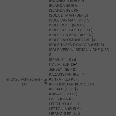
INDONESIA (IDR RP)
IRLANDA (EUR €)
ISLANDA (ISK KR)
ISOLA DI MAN (GBP £)
ISOLE CAYMAN (KYD $)
ISOLE COOK (NZD $)
ISOLE FALKLAND (FKP £)
ISOLE FÆR ØER (DKK KR.)
ISOLE SALOMONE (SBD $)
ISOLE TURKS E CAICOS (USD $)
ISOLE VERGINI BRITANNICHE (USD
$)
ISRAELE (ILS ₪)
ITALIA (EUR €)
JERSEY (GBP £)
KAZAKISTAN (KZT ₸)
© 2026 Polín et moi -
KENYA (KES KSH)
EU
KIRGHIZISTAN (KGS SOM)
KIRIBATI (USD $)
KUWAIT (USD $)
LAOS (LAK ₭)
LESOTHO (LSL L)
LETTONIA (EUR €)
LIBANO (LBP ل.ل)