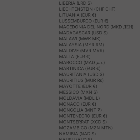
LIBERIA (LRD $)
LIECHTENSTEIN (CHF CHF)
LITUANIA (EUR €)
LUSSEMBURGO (EUR €)
MACEDONIA DEL NORD (MKD ДЕН)
MADAGASCAR (USD $)
MALAWI (MWK MK)
MALAYSIA (MYR RM)
MALDIVE (MVR MVR)
MALTA (EUR €)
MAROCCO (MAD د.م.)
MARTINICA (EUR €)
MAURITANIA (USD $)
MAURITIUS (MUR ₨)
MAYOTTE (EUR €)
MESSICO (MXN $)
MOLDAVIA (MDL L)
MONACO (EUR €)
MONGOLIA (MNT ₮)
MONTENEGRO (EUR €)
MONTSERRAT (XCD $)
MOZAMBICO (MZN MTN)
NAMIBIA (NAD $)
NAURU (AUD $)