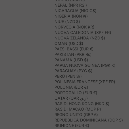
NEPAL (NPR RS.)
NICARAGUA (NIO C$)
NIGERIA (NGN ₦)
NIUE (NZD $)
NORVEGIA (NOK KR)
NUOVA CALEDONIA (XPF FR)
NUOVA ZELANDA (NZD $)
OMAN (USD $)
PAESI BASSI (EUR €)
PAKISTAN (PKR ₨)
PANAMÁ (USD $)
PAPUA NUOVA GUINEA (PGK K)
PARAGUAY (PYG ₲)
PERÙ (PEN S/)
POLINESIA FRANCESE (XPF FR)
POLONIA (EUR €)
PORTOGALLO (EUR €)
QATAR (QAR ر.ق)
RAS DI HONG KONG (HKD $)
RAS DI MACAO (MOP P)
REGNO UNITO (GBP £)
REPUBBLICA DOMINICANA (DOP $)
RIUNIONE (EUR €)