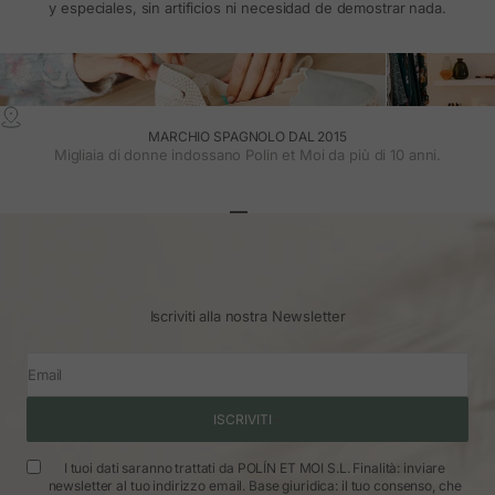
y especiales, sin artificios ni necesidad de demostrar nada.
MARCHIO SPAGNOLO DAL 2015
Migliaia di donne indossano Polin et Moi da più di 10 anni.
Vai all'articolo 1
Vai all'articolo 2
Vai all'articolo 3
Iscriviti alla nostra Newsletter
Email
ISCRIVITI
I tuoi dati saranno trattati da POLÍN ET MOI S.L. Finalità: inviare
newsletter al tuo indirizzo email. Base giuridica: il tuo consenso, che