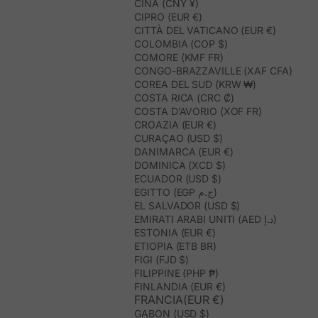
CINA (CNY ¥)
CIPRO (EUR €)
CITTÀ DEL VATICANO (EUR €)
COLOMBIA (COP $)
COMORE (KMF FR)
CONGO-BRAZZAVILLE (XAF CFA)
COREA DEL SUD (KRW ₩)
COSTA RICA (CRC ₡)
COSTA D’AVORIO (XOF FR)
CROAZIA (EUR €)
CURAÇAO (USD $)
DANIMARCA (EUR €)
DOMINICA (XCD $)
ECUADOR (USD $)
EGITTO (EGP ج.م)
EL SALVADOR (USD $)
EMIRATI ARABI UNITI (AED د.إ)
ESTONIA (EUR €)
ETIOPIA (ETB BR)
FIGI (FJD $)
FILIPPINE (PHP ₱)
FINLANDIA (EUR €)
FRANCIA(EUR €)
GABON (USD $)