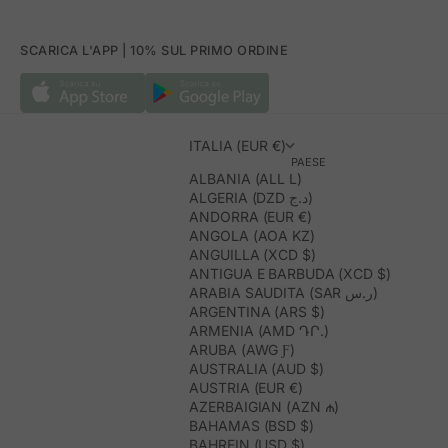
SCARICA L'APP | 10% SUL PRIMO ORDINE
ITALIA (EUR €)
PAESE
ALBANIA (ALL L)
ALGERIA (DZD د.ج)
ANDORRA (EUR €)
ANGOLA (AOA KZ)
ANGUILLA (XCD $)
ANTIGUA E BARBUDA (XCD $)
ARABIA SAUDITA (SAR ر.س)
ARGENTINA (ARS $)
ARMENIA (AMD ԴՐ.)
ARUBA (AWG Ƒ)
AUSTRALIA (AUD $)
AUSTRIA (EUR €)
AZERBAIGIAN (AZN ₼)
BAHAMAS (BSD $)
BAHREIN (USD $)