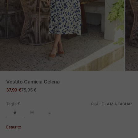
ZOOM
Vestito Camicia Celena
Prezzo in offerta
Prezzo normale
37,99 €
75,95 €
Taglia:
S
QUAL È LA MIA TAGLIA?
S
M
L
Esaurito