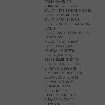
ROMANIA (EUR €)
RUANDA (RWF FRW)
SAINT KITTS E NEVIS (XCD $)
SAINT LUCIA (XCD $)
SAINT MARTIN (EUR €)
SAINT VINCENT E GRENADINE
(XCD $)
SAINT-BARTHÉLEMY (EUR €)
SAMOA (WST T)
SAN MARINO (EUR €)
SANT’ELENA (SHP £)
SENEGAL (XOF FR)
SERBIA (RSD РСД)
SEYCHELLES (SCR ₨)
SIERRA LEONE (SLL LE)
SINGAPORE (SGD $)
SINT MAARTEN (USD $)
SLOVACCHIA (EUR €)
SLOVENIA (EUR €)
SPAGNA(EUR €)
SRI LANKA (LKR ₨)
STATI UNITI (USD $)
SUDAFRICA (ZAR R)
SURINAME (SRD $)