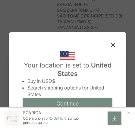
SVEZIA (EUR €)
SVIZZERA (CHF CHF)
SÃO TOMÉ E PRÍNCIPE (STD DB)
TAIWAN (TWD $)
TANZANIA (TZS SH)
THAILANDIA (THB ฿)
TIMOR EST (USD $)
TOGO (XOF FR)
TONGA (TOP T$)
TRINIDAD E TOBAGO (TTD $)
TUNISIA (USD $)
Your location is set to
United
TURCHIA (TRY ₺)
States
TURKMENISTAN (USD $)
Change country/region
TUVALU (AUD $)
Buy in
USD$
UGANDA (UGX USH)
Search shipping options for
United
UNGHERIA (EUR €)
States
URUGUAY (UYU $U)
UZBEKISTAN (UZS SO'M)
Continue
Continue
VANUATU (VUV VT)
SCARICA
Change country/region and language
Cancel
VENEZUELA (USD $)
Ottieni uno
sconto del 10%
sul tuo
VIETNAM (VND ₫)
primo acquisto
WALLIS E FUTUNA (XPF FR)
ZAMBIA (ZMW K)