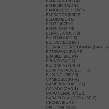
BAHAMAS (BSD $)
BAHREIN (USD $)
BANGLADESH (BDT ৳)
BARBADOS (BBD $)
BELGIO (EUR €)
BELIZE (BZD $)
BENIN (XOF FR)
BERMUDA (USD $)
BHUTAN (USD $)
BOLIVIA (BOB BS.)
BOSNIA ED ERZEGOVINA (BAM КМ
BOTSWANA (BWP P)
BRASILE (BRL R$)
BRUNEI (BND $)
BULGARIA (EUR €)
BURKINA FASO (XOF FR)
BURUNDI (BIF FR)
CAMBOGIA (KHR ៛)
CAMERUN (XAF CFA)
CANADA (CAD $)
CAPO VERDE (CVE $)
CARAIBI OLANDESI (USD $)
CECHIA (EUR €)
CIAD (XAF CFA)