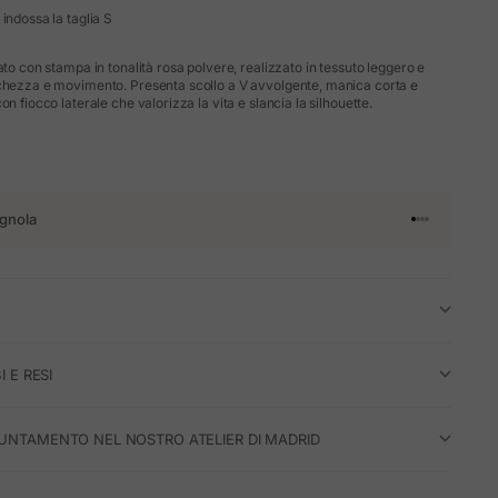
indossa la taglia S
ato con stampa in tonalità rosa polvere, realizzato in tessuto leggero e
schezza e movimento. Presenta scollo a V avvolgente, manica corta e
on fiocco laterale che valorizza la vita e slancia la silhouette.
gnola
Vai all'articol
Vai all'artico
Vai all'artic
Vai all'arti
I E RESI
UNTAMENTO NEL NOSTRO ATELIER DI MADRID