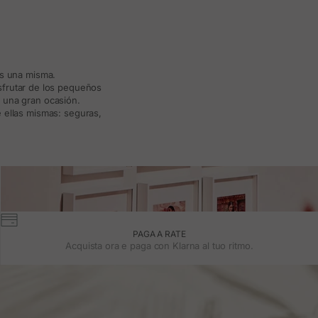
ás una misma.
isfrutar de los pequeños
a una gran ocasión.
 ellas mismas: seguras,
PAGA A RATE
Acquista ora e paga con Klarna al tuo ritmo.