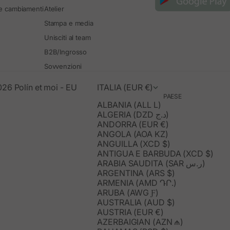
 e cambiamenti
Atelier
Stampa e media
Unisciti al team
B2B/Ingrosso
Sovvenzioni
26 Polín et moi - EU
ITALIA (EUR €)
PAESE
ALBANIA (ALL L)
ALGERIA (DZD د.ج)
ANDORRA (EUR €)
ANGOLA (AOA KZ)
ANGUILLA (XCD $)
ANTIGUA E BARBUDA (XCD $)
ARABIA SAUDITA (SAR ر.س)
ARGENTINA (ARS $)
ARMENIA (AMD ԴՐ.)
ARUBA (AWG Ƒ)
AUSTRALIA (AUD $)
AUSTRIA (EUR €)
AZERBAIGIAN (AZN ₼)