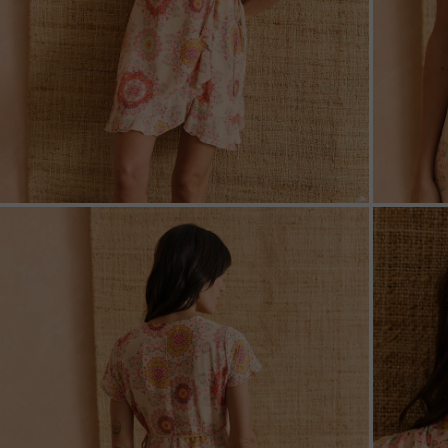
ZOOM
ZOO