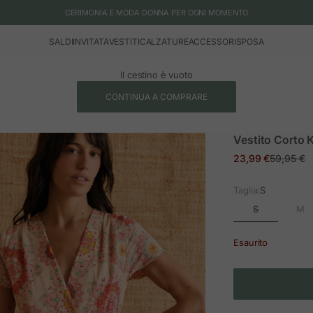
CERIMONIA E MODA DONNA PER OGNI MOMENTO
SALDI
INVITATA
VESTITI
CALZATURE
ACCESSORI
SPOSA
Il cestino è vuoto
CONTINUA A COMPRARE
Vestito Corto K
Prezzo in offerta
Prezzo n
23,99 €
59,95 €
Taglia:
S
S
M
Esaurito