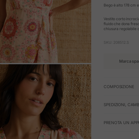
Bego è alto 178 cm e 
Vestito corto incroci
fluido che dona fre
chiusura regolabile c
SKU: 208512.S
Marca spa
M
COMPOSIZIONE
SPEDIZIONI, CAMB
PRENOTA UN APP