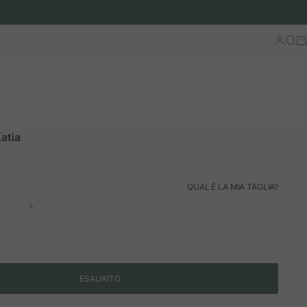
Accedi
Cerc
Ca
atia
ormale
QUAL È LA MIA TAGLIA?
L
ESAURITO