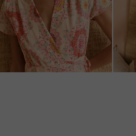
ZOOM
ZOO