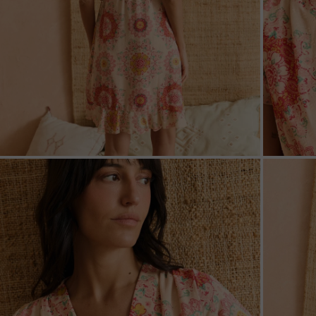
ZOOM
ZOO