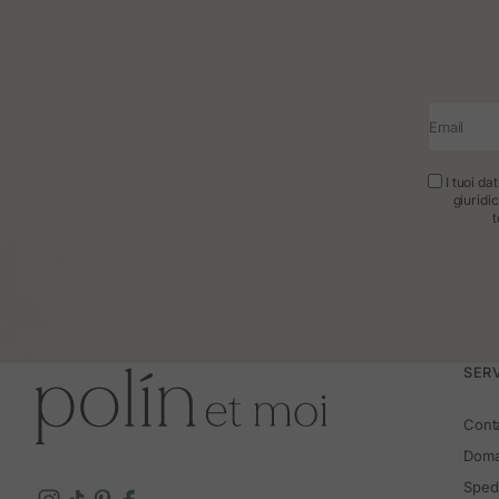
Email
I tuoi da
giuridi
t
SERV
Cont
Doma
Spedi