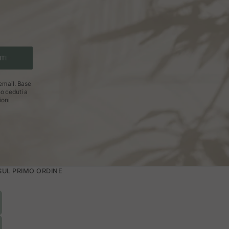
ITI
 email. Base
no ceduti a
ioni
 SUL PRIMO ORDINE