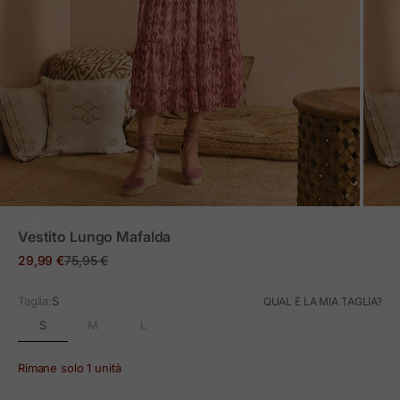
ZOOM
Vestito Lungo Mafalda
Prezzo in offerta
Prezzo normale
29,99 €
75,95 €
Taglia:
S
QUAL È LA MIA TAGLIA?
S
M
L
Rimane solo 1 unità