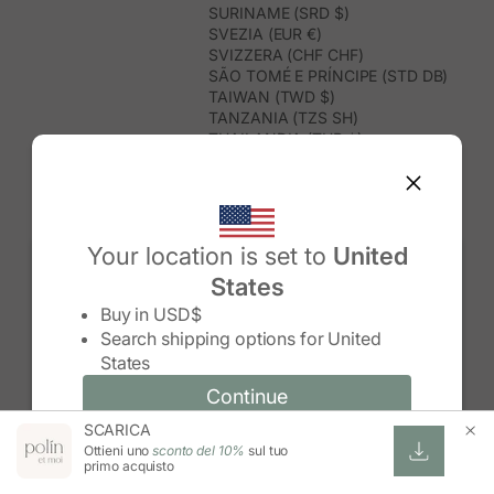
SURINAME (SRD $)
SVEZIA (EUR €)
SVIZZERA (CHF CHF)
SÃO TOMÉ E PRÍNCIPE (STD DB)
TAIWAN (TWD $)
TANZANIA (TZS SH)
THAILANDIA (THB ฿)
TIMOR EST (USD $)
TOGO (XOF FR)
TONGA (TOP T$)
TRINIDAD E TOBAGO (TTD $)
TUNISIA (USD $)
Your location is set to
United
TURCHIA (TRY ₺)
States
TURKMENISTAN (USD $)
Change country/region
TUVALU (AUD $)
Buy in
USD$
UGANDA (UGX USH)
Search shipping options for
United
UNGHERIA (EUR €)
States
URUGUAY (UYU $U)
UZBEKISTAN (UZS SO'M)
Continue
Continue
VANUATU (VUV VT)
SCARICA
Change country/region and language
Cancel
VENEZUELA (USD $)
Ottieni uno
sconto del 10%
sul tuo
VIETNAM (VND ₫)
primo acquisto
WALLIS E FUTUNA (XPF FR)