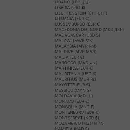
LIBANO (LBP ل.ل)
LIBERIA (LRD $)
LIECHTENSTEIN (CHF CHF)
LITUANIA (EUR €)
LUSSEMBURGO (EUR €)
MACEDONIA DEL NORD (MKD ДЕН)
MADAGASCAR (USD $)
MALAWI (MWK MK)
MALAYSIA (MYR RM)
MALDIVE (MVR MVR)
MALTA (EUR €)
MAROCCO (MAD د.م.)
MARTINICA (EUR €)
MAURITANIA (USD $)
MAURITIUS (MUR ₨)
MAYOTTE (EUR €)
MESSICO (MXN $)
MOLDAVIA (MDL L)
MONACO (EUR €)
MONGOLIA (MNT ₮)
MONTENEGRO (EUR €)
MONTSERRAT (XCD $)
MOZAMBICO (MZN MTN)
NAMIBIA (NAD $)