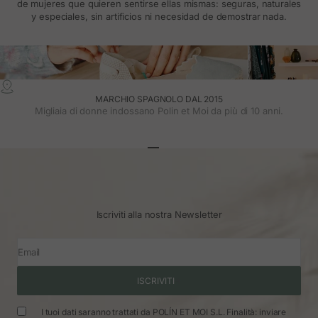
de mujeres que quieren sentirse ellas mismas: seguras, naturales
y especiales, sin artificios ni necesidad de demostrar nada.
MARCHIO SPAGNOLO DAL 2015
Migliaia di donne indossano Polin et Moi da più di 10 anni.
Vai all'articolo 1
Vai all'articolo 2
Vai all'articolo 3
Iscriviti alla nostra Newsletter
Email
ISCRIVITI
I tuoi dati saranno trattati da POLÍN ET MOI S.L. Finalità: inviare