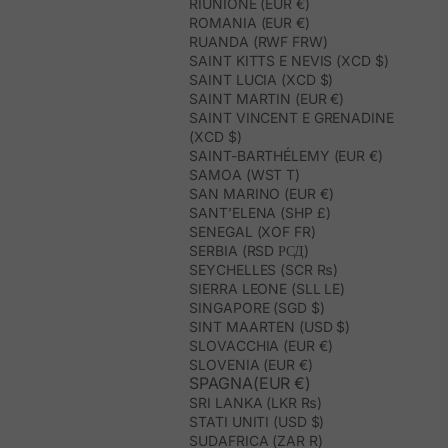
RIUNIONE (EUR €)
ROMANIA (EUR €)
RUANDA (RWF FRW)
SAINT KITTS E NEVIS (XCD $)
SAINT LUCIA (XCD $)
SAINT MARTIN (EUR €)
SAINT VINCENT E GRENADINE
(XCD $)
SAINT-BARTHÉLEMY (EUR €)
SAMOA (WST T)
SAN MARINO (EUR €)
SANT’ELENA (SHP £)
SENEGAL (XOF FR)
SERBIA (RSD РСД)
SEYCHELLES (SCR ₨)
SIERRA LEONE (SLL LE)
SINGAPORE (SGD $)
SINT MAARTEN (USD $)
SLOVACCHIA (EUR €)
SLOVENIA (EUR €)
SPAGNA(EUR €)
SRI LANKA (LKR ₨)
STATI UNITI (USD $)
SUDAFRICA (ZAR R)