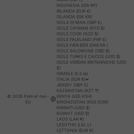
INDONESIA (IDR RP)
IRLANDA (EUR €)
ISLANDA (ISK KR)
ISOLA DI MAN (GBP £)
ISOLE CAYMAN (KYD $)
ISOLE COOK (NZD $)
ISOLE FALKLAND (FKP £)
ISOLE FÆR ØER (DKK KR.)
ISOLE SALOMONE (SBD $)
ISOLE TURKS E CAICOS (USD $)
ISOLE VERGINI BRITANNICHE (USD
$)
ISRAELE (ILS ₪)
ITALIA (EUR €)
JERSEY (GBP £)
KAZAKISTAN (KZT ₸)
© 2026 Polín et moi -
KENYA (KES KSH)
EU
KIRGHIZISTAN (KGS SOM)
KIRIBATI (USD $)
KUWAIT (USD $)
LAOS (LAK ₭)
LESOTHO (LSL L)
LETTONIA (EUR €)