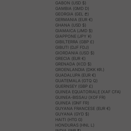
GABON (USD $)
GAMBIA (GMD D)
GEORGIA (GEL ₾)
GERMANIA (EUR €)
GHANA (USD $)
GIAMAICA (JMD $)
GIAPPONE (JPY ¥)
GIBILTERRA (GBP £)
GIBUTI (DJF FDJ)
GIORDANIA (USD $)
GRECIA (EUR €)
GRENADA (XCD $)
GROENLANDIA (DKK KR.)
GUADALUPA (EUR €)
GUATEMALA (GTQ Q)
GUERNSEY (GBP £)
GUINEA EQUATORIALE (XAF CFA)
GUINEA-BISSAU (XOF FR)
GUINEA (GNF FR)
GUYANA FRANCESE (EUR €)
GUYANA (GYD $)
HAITI (HTG G)
HONDURAS (HNL L)
INDIA (INR ₹)