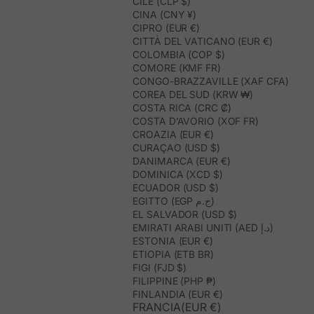
CILE (CLP $)
CINA (CNY ¥)
CIPRO (EUR €)
CITTÀ DEL VATICANO (EUR €)
COLOMBIA (COP $)
COMORE (KMF FR)
CONGO-BRAZZAVILLE (XAF CFA)
COREA DEL SUD (KRW ₩)
COSTA RICA (CRC ₡)
COSTA D’AVORIO (XOF FR)
CROAZIA (EUR €)
CURAÇAO (USD $)
DANIMARCA (EUR €)
DOMINICA (XCD $)
ECUADOR (USD $)
EGITTO (EGP ج.م)
EL SALVADOR (USD $)
EMIRATI ARABI UNITI (AED د.إ)
ESTONIA (EUR €)
ETIOPIA (ETB BR)
FIGI (FJD $)
FILIPPINE (PHP ₱)
FINLANDIA (EUR €)
FRANCIA(EUR €)