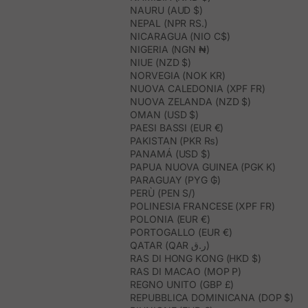
NAURU (AUD $)
NEPAL (NPR RS.)
NICARAGUA (NIO C$)
NIGERIA (NGN ₦)
NIUE (NZD $)
NORVEGIA (NOK KR)
NUOVA CALEDONIA (XPF FR)
NUOVA ZELANDA (NZD $)
OMAN (USD $)
PAESI BASSI (EUR €)
PAKISTAN (PKR ₨)
PANAMÁ (USD $)
PAPUA NUOVA GUINEA (PGK K)
PARAGUAY (PYG ₲)
PERÙ (PEN S/)
POLINESIA FRANCESE (XPF FR)
POLONIA (EUR €)
PORTOGALLO (EUR €)
QATAR (QAR ر.ق)
RAS DI HONG KONG (HKD $)
RAS DI MACAO (MOP P)
REGNO UNITO (GBP £)
REPUBBLICA DOMINICANA (DOP $)