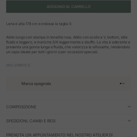
AGGIUNGI AL CARRELLO
Lena è alta 178 cm e indossa la taglia S
Abito lungo con stampa in tonalità rosa. Abito con scollo a V, bottoni, stile
fluido e leggero, e maniche 3/4 leggermente a sbuffo. La vita è aderente e
presenta una gonna lunga e fluida, che valorizza la silhouette, rendendolo
un capo ideale per tutti i giorni o per occasioni speciali.
SKU: 208972.S
Marca spagnola
Vai all'art
Vai all'a
Vai all'a
Vai all'
COMPOSIZIONE
SPEDIZIONI, CAMBI E RESI
PRENOTA UN APPUNTAMENTO NEL NOSTRO ATELIER DI