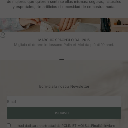
de mujeres que quieren sentirse ellas mismas: seguras, naturales
y especiales, sin artificios ni necesidad de demostrar nada.
MARCHIO SPAGNOLO DAL 2015
Migliaia di donne indossano Polin et Moi da più di 10 anni.
Vai all'articolo 1
Vai all'articolo 2
Vai all'articolo 3
Iscriviti alla nostra Newsletter
Email
ISCRIVITI
I tuoi dati saranno trattati da POLÍN ET MOI S.L. Finalità: inviare