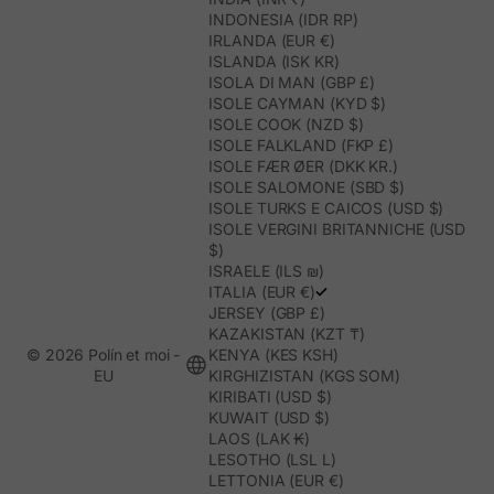
INDONESIA (IDR RP)
IRLANDA (EUR €)
ISLANDA (ISK KR)
ISOLA DI MAN (GBP £)
ISOLE CAYMAN (KYD $)
ISOLE COOK (NZD $)
ISOLE FALKLAND (FKP £)
ISOLE FÆR ØER (DKK KR.)
ISOLE SALOMONE (SBD $)
ISOLE TURKS E CAICOS (USD $)
ISOLE VERGINI BRITANNICHE (USD
$)
ISRAELE (ILS ₪)
ITALIA (EUR €)
JERSEY (GBP £)
KAZAKISTAN (KZT ₸)
© 2026 Polín et moi -
KENYA (KES KSH)
EU
KIRGHIZISTAN (KGS SOM)
KIRIBATI (USD $)
KUWAIT (USD $)
LAOS (LAK ₭)
LESOTHO (LSL L)
LETTONIA (EUR €)