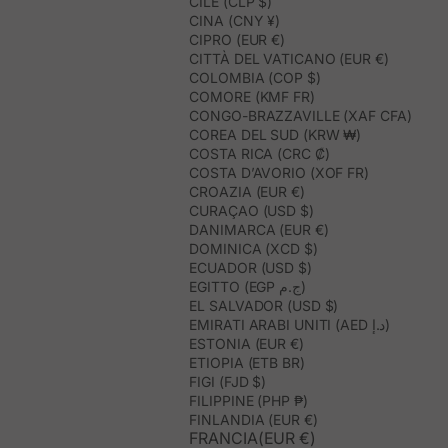
CILE (CLP $)
CINA (CNY ¥)
CIPRO (EUR €)
CITTÀ DEL VATICANO (EUR €)
COLOMBIA (COP $)
COMORE (KMF FR)
CONGO-BRAZZAVILLE (XAF CFA)
COREA DEL SUD (KRW ₩)
COSTA RICA (CRC ₡)
COSTA D’AVORIO (XOF FR)
CROAZIA (EUR €)
CURAÇAO (USD $)
DANIMARCA (EUR €)
DOMINICA (XCD $)
ECUADOR (USD $)
EGITTO (EGP ج.م)
EL SALVADOR (USD $)
EMIRATI ARABI UNITI (AED د.إ)
ESTONIA (EUR €)
ETIOPIA (ETB BR)
FIGI (FJD $)
FILIPPINE (PHP ₱)
FINLANDIA (EUR €)
FRANCIA(EUR €)