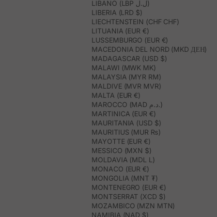
LIBANO (LBP ل.ل)
LIBERIA (LRD $)
LIECHTENSTEIN (CHF CHF)
LITUANIA (EUR €)
LUSSEMBURGO (EUR €)
MACEDONIA DEL NORD (MKD ДЕН)
MADAGASCAR (USD $)
MALAWI (MWK MK)
MALAYSIA (MYR RM)
MALDIVE (MVR MVR)
MALTA (EUR €)
MAROCCO (MAD د.م.)
MARTINICA (EUR €)
MAURITANIA (USD $)
MAURITIUS (MUR ₨)
MAYOTTE (EUR €)
MESSICO (MXN $)
MOLDAVIA (MDL L)
MONACO (EUR €)
MONGOLIA (MNT ₮)
MONTENEGRO (EUR €)
MONTSERRAT (XCD $)
MOZAMBICO (MZN MTN)
NAMIBIA (NAD $)