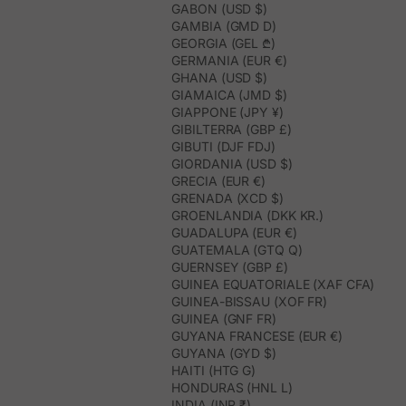
GABON (USD $)
GAMBIA (GMD D)
GEORGIA (GEL ₾)
GERMANIA (EUR €)
GHANA (USD $)
GIAMAICA (JMD $)
GIAPPONE (JPY ¥)
GIBILTERRA (GBP £)
GIBUTI (DJF FDJ)
GIORDANIA (USD $)
GRECIA (EUR €)
GRENADA (XCD $)
GROENLANDIA (DKK KR.)
GUADALUPA (EUR €)
GUATEMALA (GTQ Q)
GUERNSEY (GBP £)
GUINEA EQUATORIALE (XAF CFA)
GUINEA-BISSAU (XOF FR)
GUINEA (GNF FR)
GUYANA FRANCESE (EUR €)
GUYANA (GYD $)
HAITI (HTG G)
HONDURAS (HNL L)
INDIA (INR ₹)