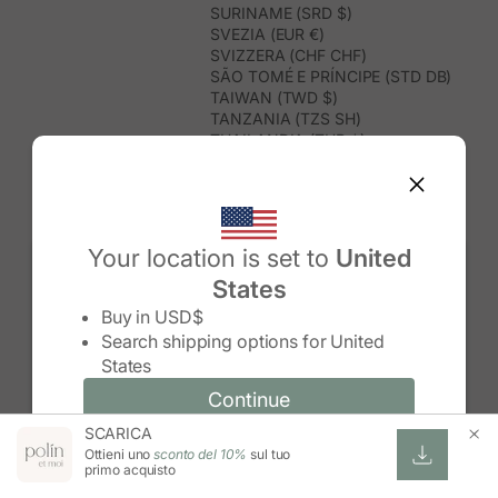
SURINAME (SRD $)
SVEZIA (EUR €)
SVIZZERA (CHF CHF)
SÃO TOMÉ E PRÍNCIPE (STD DB)
TAIWAN (TWD $)
TANZANIA (TZS SH)
THAILANDIA (THB ฿)
TIMOR EST (USD $)
TOGO (XOF FR)
TONGA (TOP T$)
TRINIDAD E TOBAGO (TTD $)
TUNISIA (USD $)
Your location is set to
United
TURCHIA (TRY ₺)
States
TURKMENISTAN (USD $)
Change country/region
TUVALU (AUD $)
Buy in
USD$
UGANDA (UGX USH)
Search shipping options for
United
UNGHERIA (EUR €)
States
URUGUAY (UYU $U)
UZBEKISTAN (UZS SO'M)
Continue
Continue
VANUATU (VUV VT)
SCARICA
Change country/region and language
Cancel
VENEZUELA (USD $)
Ottieni uno
sconto del 10%
sul tuo
VIETNAM (VND ₫)
primo acquisto
WALLIS E FUTUNA (XPF FR)