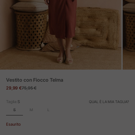
ZOOM
Vestito con Fiocco Telma
Prezzo in offerta
Prezzo normale
29,99 €
75,95 €
Taglia:
S
QUAL È LA MIA TAGLIA?
S
M
L
Esaurito