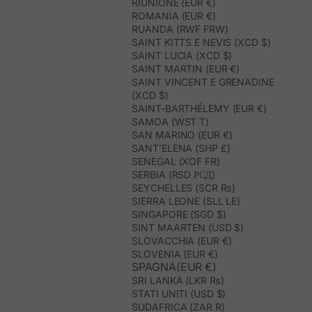
RIUNIONE (EUR €)
ROMANIA (EUR €)
RUANDA (RWF FRW)
SAINT KITTS E NEVIS (XCD $)
SAINT LUCIA (XCD $)
SAINT MARTIN (EUR €)
SAINT VINCENT E GRENADINE
(XCD $)
SAINT-BARTHÉLEMY (EUR €)
SAMOA (WST T)
SAN MARINO (EUR €)
SANT’ELENA (SHP £)
SENEGAL (XOF FR)
SERBIA (RSD РСД)
SEYCHELLES (SCR ₨)
SIERRA LEONE (SLL LE)
SINGAPORE (SGD $)
SINT MAARTEN (USD $)
SLOVACCHIA (EUR €)
SLOVENIA (EUR €)
SPAGNA(EUR €)
SRI LANKA (LKR ₨)
STATI UNITI (USD $)
SUDAFRICA (ZAR R)