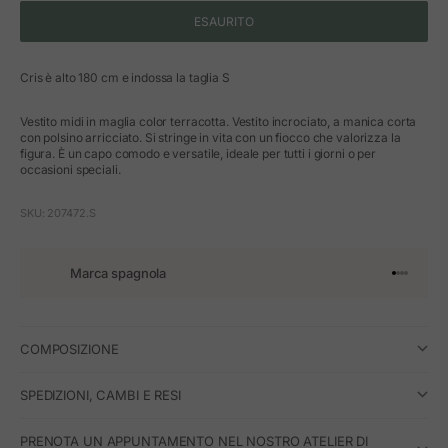
ESAURITO
Cris è alto 180 cm e indossa la taglia S
Vestito midi in maglia color terracotta. Vestito incrociato, a manica corta
con polsino arricciato. Si stringe in vita con un fiocco che valorizza la
figura. È un capo comodo e versatile, ideale per tutti i giorni o per
occasioni speciali.
SKU: 207472.S
Marca spagnola
Vai all'art
Vai all'a
Vai all'a
Vai all'
COMPOSIZIONE
SPEDIZIONI, CAMBI E RESI
PRENOTA UN APPUNTAMENTO NEL NOSTRO ATELIER DI