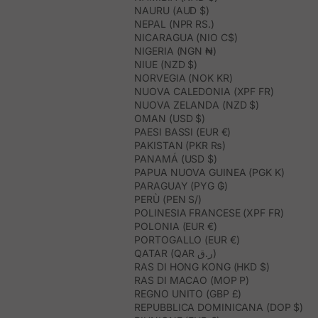
NAURU (AUD $)
NEPAL (NPR RS.)
NICARAGUA (NIO C$)
NIGERIA (NGN ₦)
NIUE (NZD $)
NORVEGIA (NOK KR)
NUOVA CALEDONIA (XPF FR)
NUOVA ZELANDA (NZD $)
OMAN (USD $)
PAESI BASSI (EUR €)
PAKISTAN (PKR ₨)
PANAMÁ (USD $)
PAPUA NUOVA GUINEA (PGK K)
PARAGUAY (PYG ₲)
PERÙ (PEN S/)
POLINESIA FRANCESE (XPF FR)
POLONIA (EUR €)
PORTOGALLO (EUR €)
QATAR (QAR ر.ق)
RAS DI HONG KONG (HKD $)
RAS DI MACAO (MOP P)
REGNO UNITO (GBP £)
REPUBBLICA DOMINICANA (DOP $)