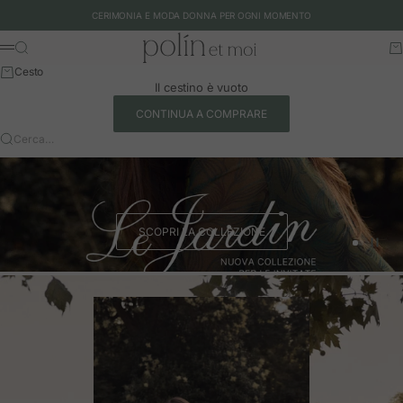
Vai al contenuto
CERIMONIA E MODA DONNA PER OGNI MOMENTO
Polín et moi - EU
Cerca
Ca
Menu
Cesto
Il cestino è vuoto
CONTINUA A COMPRARE
Cerca…
SCOPRI LA COLLEZIONE
Vai all'art
Vai all'a