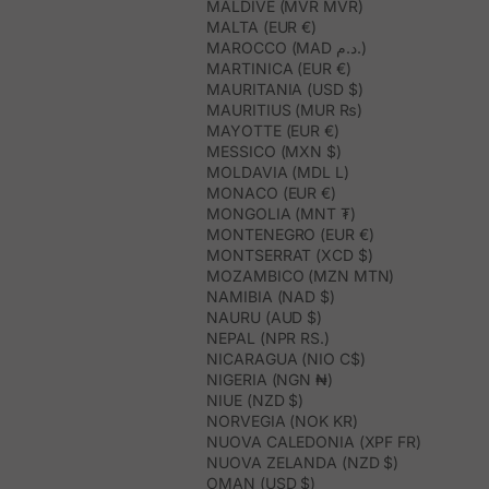
MALDIVE (MVR MVR)
MALTA (EUR €)
MAROCCO (MAD د.م.)
MARTINICA (EUR €)
MAURITANIA (USD $)
MAURITIUS (MUR ₨)
MAYOTTE (EUR €)
MESSICO (MXN $)
MOLDAVIA (MDL L)
MONACO (EUR €)
MONGOLIA (MNT ₮)
MONTENEGRO (EUR €)
MONTSERRAT (XCD $)
MOZAMBICO (MZN MTN)
NAMIBIA (NAD $)
NAURU (AUD $)
NEPAL (NPR RS.)
NICARAGUA (NIO C$)
NIGERIA (NGN ₦)
NIUE (NZD $)
NORVEGIA (NOK KR)
NUOVA CALEDONIA (XPF FR)
NUOVA ZELANDA (NZD $)
OMAN (USD $)