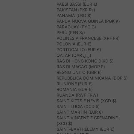
PAESI BASSI (EUR €)
PAKISTAN (PKR ₨)
PANAMÁ (USD $)
PAPUA NUOVA GUINEA (PGK K)
PARAGUAY (PYG ₲)
PERÙ (PEN S/)
POLINESIA FRANCESE (XPF FR)
POLONIA (EUR €)
PORTOGALLO (EUR €)
QATAR (QAR ر.ق)
RAS DI HONG KONG (HKD $)
RAS DI MACAO (MOP P)
REGNO UNITO (GBP £)
REPUBBLICA DOMINICANA (DOP $)
RIUNIONE (EUR €)
ROMANIA (EUR €)
RUANDA (RWF FRW)
SAINT KITTS E NEVIS (XCD $)
SAINT LUCIA (XCD $)
SAINT MARTIN (EUR €)
SAINT VINCENT E GRENADINE
(XCD $)
SAINT-BARTHÉLEMY (EUR €)