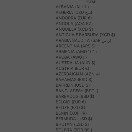
PAESE
ALBANIA (ALL L)
ALGERIA (DZD د.ج)
ANDORRA (EUR €)
ANGOLA (AOA KZ)
ANGUILLA (XCD $)
ANTIGUA E BARBUDA (XCD $)
ARABIA SAUDITA (SAR ر.س)
ARGENTINA (ARS $)
ARMENIA (AMD ԴՐ.)
ARUBA (AWG Ƒ)
AUSTRALIA (AUD $)
AUSTRIA (EUR €)
AZERBAIGIAN (AZN ₼)
BAHAMAS (BSD $)
BAHREIN (USD $)
BANGLADESH (BDT ৳)
BARBADOS (BBD $)
BELGIO (EUR €)
BELIZE (BZD $)
BENIN (XOF FR)
BERMUDA (USD $)
BHUTAN (USD $)
BOLIVIA (BOB BS.)