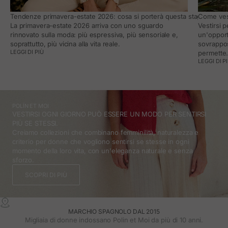
Tendenze primavera-estate 2026: cosa si porterà questa stagione e co
Come vest
La primavera-estate 2026 arriva con uno sguardo
Vestirsi 
rinnovato sulla moda: più espressiva, più sensoriale e,
un'opport
soprattutto, più vicina alla vita reale.
sovrappos
LEGGI DI PIÙ
permette
LEGGI DI P
POLÍN ET MOI
VESTIRSI OGNI GIORNO PUÒ ESSERE UN MODO PER SENTIRSI
PIÙ SE STESSI.
Creiamo collezioni che combinano femminilità, naturalezza e
criterio per donne che vogliono sentirsi se stesse in ogni
momento della loro vita, con un'eleganza naturale e senza
sforzo.
SCOPRI DI PIÙ
MARCHIO SPAGNOLO DAL 2015
Migliaia di donne indossano Polin et Moi da più di 10 anni.