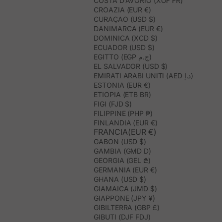
COSTA D’AVORIO (XOF FR)
CROAZIA (EUR €)
CURAÇAO (USD $)
DANIMARCA (EUR €)
DOMINICA (XCD $)
ECUADOR (USD $)
EGITTO (EGP ج.م)
EL SALVADOR (USD $)
EMIRATI ARABI UNITI (AED د.إ)
ESTONIA (EUR €)
ETIOPIA (ETB BR)
FIGI (FJD $)
FILIPPINE (PHP ₱)
FINLANDIA (EUR €)
FRANCIA(EUR €)
GABON (USD $)
GAMBIA (GMD D)
GEORGIA (GEL ₾)
GERMANIA (EUR €)
GHANA (USD $)
GIAMAICA (JMD $)
GIAPPONE (JPY ¥)
GIBILTERRA (GBP £)
GIBUTI (DJF FDJ)