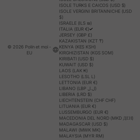
ISOLE TURKS E CAICOS (USD $)
ISOLE VERGINI BRITANNICHE (USD
$)
ISRAELE (ILS ₪)
ITALIA (EUR €)
JERSEY (GBP £)
KAZAKISTAN (KZT ₸)
© 2026 Polín et moi -
KENYA (KES KSH)
EU
KIRGHIZISTAN (KGS SOM)
KIRIBATI (USD $)
KUWAIT (USD $)
LAOS (LAK ₭)
LESOTHO (LSL L)
LETTONIA (EUR €)
LIBANO (LBP ل.ل)
LIBERIA (LRD $)
LIECHTENSTEIN (CHF CHF)
LITUANIA (EUR €)
LUSSEMBURGO (EUR €)
MACEDONIA DEL NORD (MKD ДЕН)
MADAGASCAR (USD $)
MALAWI (MWK MK)
MALAYSIA (MYR RM)