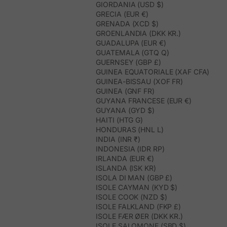
GIORDANIA (USD $)
GRECIA (EUR €)
GRENADA (XCD $)
GROENLANDIA (DKK KR.)
GUADALUPA (EUR €)
GUATEMALA (GTQ Q)
GUERNSEY (GBP £)
GUINEA EQUATORIALE (XAF CFA)
GUINEA-BISSAU (XOF FR)
GUINEA (GNF FR)
GUYANA FRANCESE (EUR €)
GUYANA (GYD $)
HAITI (HTG G)
HONDURAS (HNL L)
INDIA (INR ₹)
INDONESIA (IDR RP)
IRLANDA (EUR €)
ISLANDA (ISK KR)
ISOLA DI MAN (GBP £)
ISOLE CAYMAN (KYD $)
ISOLE COOK (NZD $)
ISOLE FALKLAND (FKP £)
ISOLE FÆR ØER (DKK KR.)
ISOLE SALOMONE (SBD $)