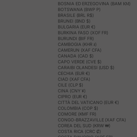
BOSNIA ED ERZEGOVINA (BAM КМ)
BOTSWANA (BWP P)
BRASILE (BRL R$)
BRUNEI (BND $)
BULGARIA (EUR €)
BURKINA FASO (XOF FR)
BURUNDI (BIF FR)
CAMBOGIA (KHR ៛)
CAMERUN (XAF CFA)
CANADA (CAD $)
CAPO VERDE (CVE $)
CARAIBI OLANDESI (USD $)
CECHIA (EUR €)
CIAD (XAF CFA)
CILE (CLP $)
CINA (CNY ¥)
CIPRO (EUR €)
CITTÀ DEL VATICANO (EUR €)
COLOMBIA (COP $)
COMORE (KMF FR)
CONGO-BRAZZAVILLE (XAF CFA)
COREA DEL SUD (KRW ₩)
COSTA RICA (CRC ₡)