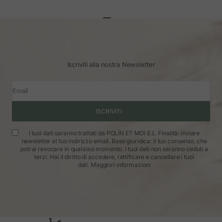
Vai all'articolo 1
Vai all'articolo 2
Vai all'articolo 3
Iscriviti alla nostra Newsletter
Email
ISCRIVITI
I tuoi dati saranno trattati da POLÍN ET MOI S.L. Finalità: inviare
newsletter al tuo indirizzo email. Base giuridica: il tuo consenso, che
potrai revocare in qualsiasi momento. I tuoi dati non saranno ceduti a
terzi. Hai il diritto di accedere, rettificare e cancellare i tuoi
dati.
Maggiori informazioni