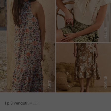
BLUSE
GONNE
ABITI
I più venduti
SALDI