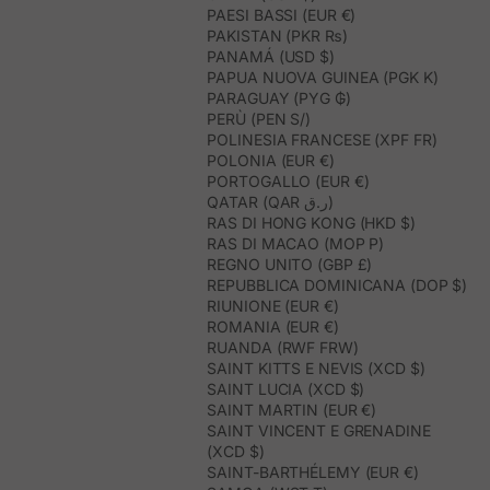
PAESI BASSI (EUR €)
PAKISTAN (PKR ₨)
PANAMÁ (USD $)
PAPUA NUOVA GUINEA (PGK K)
PARAGUAY (PYG ₲)
PERÙ (PEN S/)
POLINESIA FRANCESE (XPF FR)
POLONIA (EUR €)
PORTOGALLO (EUR €)
QATAR (QAR ر.ق)
RAS DI HONG KONG (HKD $)
RAS DI MACAO (MOP P)
REGNO UNITO (GBP £)
REPUBBLICA DOMINICANA (DOP $)
RIUNIONE (EUR €)
ROMANIA (EUR €)
RUANDA (RWF FRW)
SAINT KITTS E NEVIS (XCD $)
SAINT LUCIA (XCD $)
SAINT MARTIN (EUR €)
SAINT VINCENT E GRENADINE
(XCD $)
SAINT-BARTHÉLEMY (EUR €)