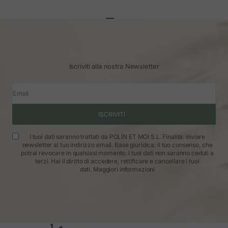
Vai all'articolo 1
Vai all'articolo 2
Vai all'articolo 3
Iscriviti alla nostra Newsletter
Email
ISCRIVITI
I tuoi dati saranno trattati da POLÍN ET MOI S.L. Finalità: inviare
newsletter al tuo indirizzo email. Base giuridica: il tuo consenso, che
potrai revocare in qualsiasi momento. I tuoi dati non saranno ceduti a
terzi. Hai il diritto di accedere, rettificare e cancellare i tuoi
dati.
Maggiori informazioni