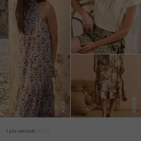
BLUSE
GONNE
ABITI
I più venduti
SALDI