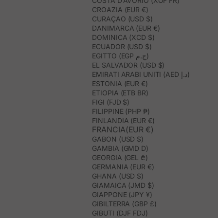
COSTA D’AVORIO (XOF FR)
CROAZIA (EUR €)
CURAÇAO (USD $)
DANIMARCA (EUR €)
DOMINICA (XCD $)
ECUADOR (USD $)
EGITTO (EGP ج.م)
EL SALVADOR (USD $)
EMIRATI ARABI UNITI (AED د.إ)
ESTONIA (EUR €)
ETIOPIA (ETB BR)
FIGI (FJD $)
FILIPPINE (PHP ₱)
FINLANDIA (EUR €)
FRANCIA(EUR €)
GABON (USD $)
GAMBIA (GMD D)
GEORGIA (GEL ₾)
GERMANIA (EUR €)
GHANA (USD $)
GIAMAICA (JMD $)
GIAPPONE (JPY ¥)
GIBILTERRA (GBP £)
GIBUTI (DJF FDJ)