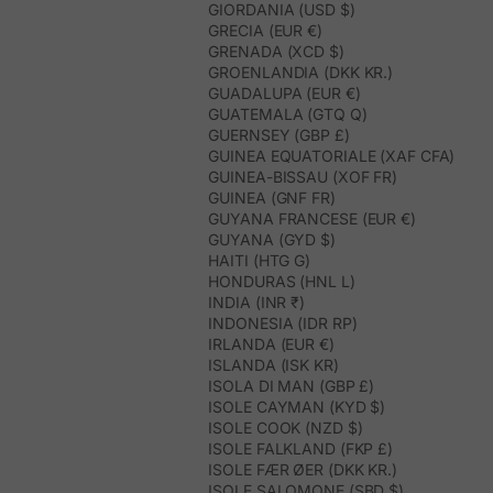
GIORDANIA (USD $)
GRECIA (EUR €)
GRENADA (XCD $)
GROENLANDIA (DKK KR.)
GUADALUPA (EUR €)
GUATEMALA (GTQ Q)
GUERNSEY (GBP £)
GUINEA EQUATORIALE (XAF CFA)
GUINEA-BISSAU (XOF FR)
GUINEA (GNF FR)
GUYANA FRANCESE (EUR €)
GUYANA (GYD $)
HAITI (HTG G)
HONDURAS (HNL L)
INDIA (INR ₹)
INDONESIA (IDR RP)
IRLANDA (EUR €)
ISLANDA (ISK KR)
ISOLA DI MAN (GBP £)
ISOLE CAYMAN (KYD $)
ISOLE COOK (NZD $)
ISOLE FALKLAND (FKP £)
ISOLE FÆR ØER (DKK KR.)
ISOLE SALOMONE (SBD $)