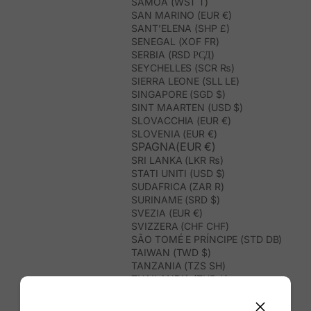
SAMOA (WST T)
SAN MARINO (EUR €)
SANT’ELENA (SHP £)
SENEGAL (XOF FR)
SERBIA (RSD РСД)
SEYCHELLES (SCR ₨)
SIERRA LEONE (SLL LE)
SINGAPORE (SGD $)
SINT MAARTEN (USD $)
SLOVACCHIA (EUR €)
SLOVENIA (EUR €)
SPAGNA(EUR €)
SRI LANKA (LKR ₨)
STATI UNITI (USD $)
SUDAFRICA (ZAR R)
SURINAME (SRD $)
SVEZIA (EUR €)
SVIZZERA (CHF CHF)
SÃO TOMÉ E PRÍNCIPE (STD DB)
TAIWAN (TWD $)
TANZANIA (TZS SH)
THAILANDIA (THB ฿)
TIMOR EST (USD $)
TOGO (XOF FR)