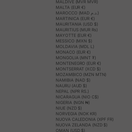
MALDIVE (MVR MVR)
MALTA (EUR €)
MAROCCO (MAD د.م.)
MARTINICA (EUR €)
MAURITANIA (USD $)
MAURITIUS (MUR ₨)
MAYOTTE (EUR €)
MESSICO (MXN $)
MOLDAVIA (MDL L)
MONACO (EUR €)
MONGOLIA (MNT ₮)
MONTENEGRO (EUR €)
MONTSERRAT (XCD $)
MOZAMBICO (MZN MTN)
NAMIBIA (NAD $)
NAURU (AUD $)
NEPAL (NPR RS.)
NICARAGUA (NIO C$)
NIGERIA (NGN ₦)
NIUE (NZD $)
NORVEGIA (NOK KR)
NUOVA CALEDONIA (XPF FR)
NUOVA ZELANDA (NZD $)
OMAN (USD $)