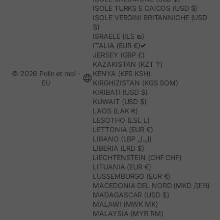
ISOLE TURKS E CAICOS (USD $)
ISOLE VERGINI BRITANNICHE (USD
$)
ISRAELE (ILS ₪)
ITALIA (EUR €)
JERSEY (GBP £)
KAZAKISTAN (KZT ₸)
© 2026 Polín et moi -
KENYA (KES KSH)
EU
KIRGHIZISTAN (KGS SOM)
KIRIBATI (USD $)
KUWAIT (USD $)
LAOS (LAK ₭)
LESOTHO (LSL L)
LETTONIA (EUR €)
LIBANO (LBP ل.ل)
LIBERIA (LRD $)
LIECHTENSTEIN (CHF CHF)
LITUANIA (EUR €)
LUSSEMBURGO (EUR €)
MACEDONIA DEL NORD (MKD ДЕН)
MADAGASCAR (USD $)
MALAWI (MWK MK)
MALAYSIA (MYR RM)