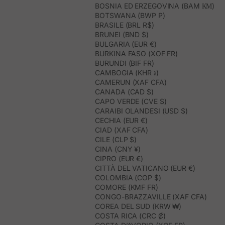
BOSNIA ED ERZEGOVINA (BAM КМ)
BOTSWANA (BWP P)
BRASILE (BRL R$)
BRUNEI (BND $)
BULGARIA (EUR €)
BURKINA FASO (XOF FR)
BURUNDI (BIF FR)
CAMBOGIA (KHR ៛)
CAMERUN (XAF CFA)
CANADA (CAD $)
CAPO VERDE (CVE $)
CARAIBI OLANDESI (USD $)
CECHIA (EUR €)
CIAD (XAF CFA)
CILE (CLP $)
CINA (CNY ¥)
CIPRO (EUR €)
CITTÀ DEL VATICANO (EUR €)
COLOMBIA (COP $)
COMORE (KMF FR)
CONGO-BRAZZAVILLE (XAF CFA)
COREA DEL SUD (KRW ₩)
COSTA RICA (CRC ₡)