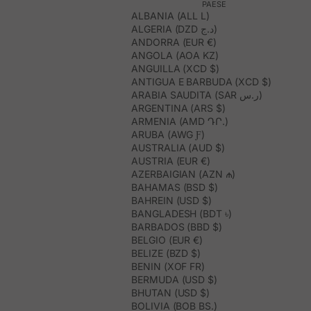
PAESE
ALBANIA (ALL L)
ALGERIA (DZD د.ج)
ANDORRA (EUR €)
ANGOLA (AOA KZ)
ANGUILLA (XCD $)
ANTIGUA E BARBUDA (XCD $)
ARABIA SAUDITA (SAR ر.س)
ARGENTINA (ARS $)
ARMENIA (AMD ԴՐ.)
ARUBA (AWG Ƒ)
AUSTRALIA (AUD $)
AUSTRIA (EUR €)
AZERBAIGIAN (AZN ₼)
BAHAMAS (BSD $)
BAHREIN (USD $)
BANGLADESH (BDT ৳)
BARBADOS (BBD $)
BELGIO (EUR €)
BELIZE (BZD $)
BENIN (XOF FR)
BERMUDA (USD $)
BHUTAN (USD $)
BOLIVIA (BOB BS.)