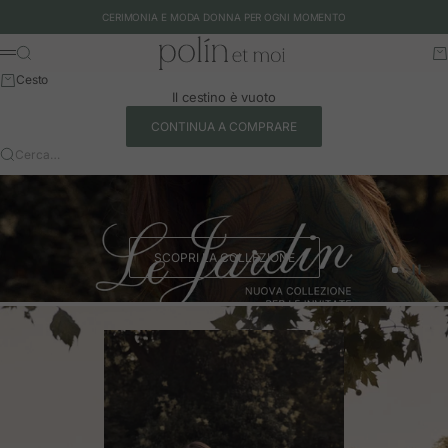
Vai al contenuto
CERIMONIA E MODA DONNA PER OGNI MOMENTO
Polín et moi - EU
Cerca
Ca
Menu
Cesto
Il cestino è vuoto
CONTINUA A COMPRARE
Cerca…
SCOPRI LA COLLEZIONE
Vai all'art
Vai all'a