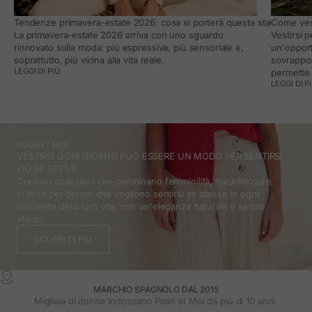
Tendenze primavera-estate 2026: cosa si porterà questa stagione e co
Come vest
La primavera-estate 2026 arriva con uno sguardo
Vestirsi 
rinnovato sulla moda: più espressiva, più sensoriale e,
un'opport
soprattutto, più vicina alla vita reale.
sovrappos
LEGGI DI PIÙ
permette
LEGGI DI P
POLÍN ET MOI
VESTIRSI OGNI GIORNO PUÒ ESSERE UN MODO PER SENTIRSI
PIÙ SE STESSI.
Creiamo collezioni che combinano femminilità, naturalezza e
criterio per donne che vogliono sentirsi se stesse in ogni
momento della loro vita, con un'eleganza naturale e senza
sforzo.
SCOPRI DI PIÙ
MARCHIO SPAGNOLO DAL 2015
Migliaia di donne indossano Polin et Moi da più di 10 anni.