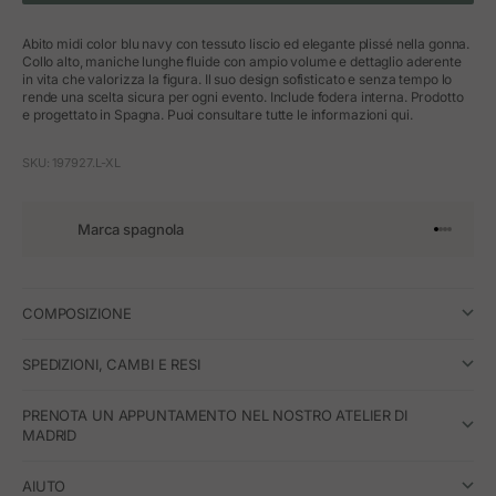
Abito midi color blu navy con tessuto liscio ed elegante plissé nella gonna.
Collo alto, maniche lunghe fluide con ampio volume e dettaglio aderente
in vita che valorizza la figura. Il suo design sofisticato e senza tempo lo
rende una scelta sicura per ogni evento. Include fodera interna. Prodotto
e progettato in Spagna. Puoi consultare tutte le informazioni qui.
SKU: 197927.L-XL
Marca spagnola
Vai all'art
Vai all'a
Vai all'a
Vai all'
COMPOSIZIONE
SPEDIZIONI, CAMBI E RESI
PRENOTA UN APPUNTAMENTO NEL NOSTRO ATELIER DI
MADRID
AIUTO