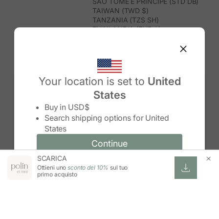
SÃO TOMÉ E PRÍNCIPE (STD DB)
TAIWAN (TWD $)
TANZANIA (TZS SH)
THAILANDIA (THB ฿)
TIMOR EST (USD $)
TOGO (XOF FR)
TONGA (TOP T$)
TRINIDAD E TOBAGO (TTD $)
TUNISIA (USD $)
Your location is set to
United
TURCHIA (TRY ₺)
States
TURKMENISTAN (USD $)
Change country/region
TUVALU (AUD $)
Buy in
USD$
UGANDA (UGX USH)
Search shipping options for
United
UNGHERIA (EUR €)
States
URUGUAY (UYU $U)
UZBEKISTAN (UZS SO'M)
Continue
Continue
VANUATU (VUV VT)
SCARICA
Change country/region and language
Cancel
VENEZUELA (USD $)
Ottieni uno
sconto del 10%
sul tuo
VIETNAM (VND ₫)
primo acquisto
WALLIS E FUTUNA (XPF FR)
ZAMBIA (ZMW K)
ZIMBABWE (USD $)
ESWATINI (SZL E)