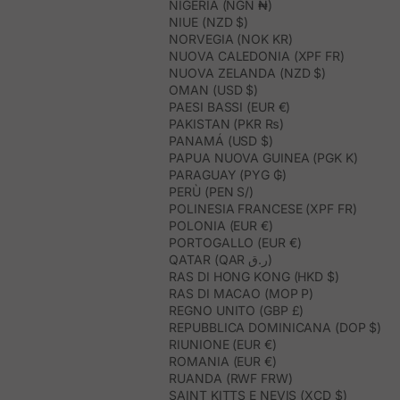
NIGERIA (NGN ₦)
NIUE (NZD $)
NORVEGIA (NOK KR)
NUOVA CALEDONIA (XPF FR)
NUOVA ZELANDA (NZD $)
OMAN (USD $)
PAESI BASSI (EUR €)
PAKISTAN (PKR ₨)
PANAMÁ (USD $)
PAPUA NUOVA GUINEA (PGK K)
PARAGUAY (PYG ₲)
PERÙ (PEN S/)
POLINESIA FRANCESE (XPF FR)
POLONIA (EUR €)
PORTOGALLO (EUR €)
QATAR (QAR ر.ق)
RAS DI HONG KONG (HKD $)
RAS DI MACAO (MOP P)
REGNO UNITO (GBP £)
REPUBBLICA DOMINICANA (DOP $)
RIUNIONE (EUR €)
ROMANIA (EUR €)
RUANDA (RWF FRW)
SAINT KITTS E NEVIS (XCD $)