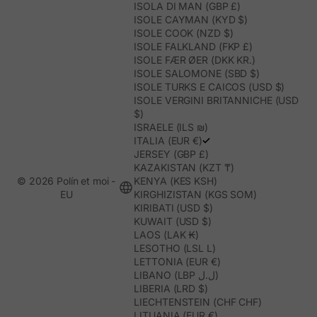
ISOLA DI MAN (GBP £)
ISOLE CAYMAN (KYD $)
ISOLE COOK (NZD $)
ISOLE FALKLAND (FKP £)
ISOLE FÆR ØER (DKK KR.)
ISOLE SALOMONE (SBD $)
ISOLE TURKS E CAICOS (USD $)
ISOLE VERGINI BRITANNICHE (USD
$)
ISRAELE (ILS ₪)
ITALIA (EUR €)
JERSEY (GBP £)
KAZAKISTAN (KZT ₸)
© 2026 Polín et moi -
KENYA (KES KSH)
EU
KIRGHIZISTAN (KGS SOM)
KIRIBATI (USD $)
KUWAIT (USD $)
LAOS (LAK ₭)
LESOTHO (LSL L)
LETTONIA (EUR €)
LIBANO (LBP ل.ل)
LIBERIA (LRD $)
LIECHTENSTEIN (CHF CHF)
LITUANIA (EUR €)