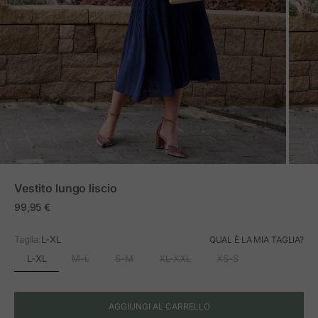
ZOOM
Vestito lungo liscio
Prezzo in offerta
99,95 €
Taglia:
L-XL
QUAL È LA MIA TAGLIA?
L-XL
M-L
S-M
XL-XXL
XS-S
AGGIUNGI AL CARRELLO