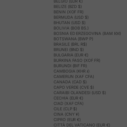
BELGIO (EUR €)
BELIZE (BZD $)
BENIN (XOF FR)
BERMUDA (USD $)
BHUTAN (USD $)
BOLIVIA (BOB BS.)
BOSNIA ED ERZEGOVINA (BAM КМ)
BOTSWANA (BWP P)
BRASILE (BRL R$)
BRUNEI (BND $)
BULGARIA (EUR €)
BURKINA FASO (XOF FR)
BURUNDI (BIF FR)
CAMBOGIA (KHR ៛)
CAMERUN (XAF CFA)
CANADA (CAD $)
CAPO VERDE (CVE $)
CARAIBI OLANDESI (USD $)
CECHIA (EUR €)
CIAD (XAF CFA)
CILE (CLP $)
CINA (CNY ¥)
CIPRO (EUR €)
CITTÀ DEL VATICANO (EUR €)