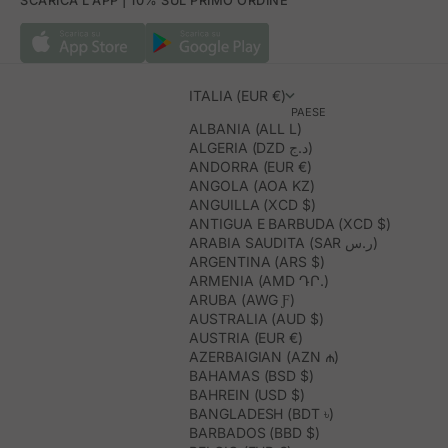
SCARICA L'APP | 10% SUL PRIMO ORDINE
ITALIA (EUR €)
PAESE
ALBANIA (ALL L)
ALGERIA (DZD د.ج)
ANDORRA (EUR €)
ANGOLA (AOA KZ)
ANGUILLA (XCD $)
ANTIGUA E BARBUDA (XCD $)
ARABIA SAUDITA (SAR ر.س)
ARGENTINA (ARS $)
ARMENIA (AMD ԴՐ.)
ARUBA (AWG Ƒ)
AUSTRALIA (AUD $)
AUSTRIA (EUR €)
AZERBAIGIAN (AZN ₼)
BAHAMAS (BSD $)
BAHREIN (USD $)
BANGLADESH (BDT ৳)
BARBADOS (BBD $)