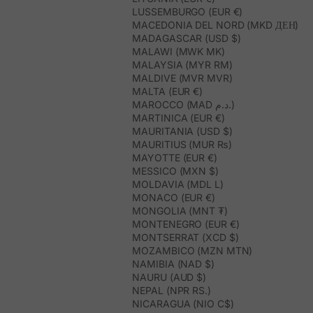
LUSSEMBURGO (EUR €)
MACEDONIA DEL NORD (MKD ДЕН)
MADAGASCAR (USD $)
MALAWI (MWK MK)
MALAYSIA (MYR RM)
MALDIVE (MVR MVR)
MALTA (EUR €)
MAROCCO (MAD د.م.)
MARTINICA (EUR €)
MAURITANIA (USD $)
MAURITIUS (MUR ₨)
MAYOTTE (EUR €)
MESSICO (MXN $)
MOLDAVIA (MDL L)
MONACO (EUR €)
MONGOLIA (MNT ₮)
MONTENEGRO (EUR €)
MONTSERRAT (XCD $)
MOZAMBICO (MZN MTN)
NAMIBIA (NAD $)
NAURU (AUD $)
NEPAL (NPR RS.)
NICARAGUA (NIO C$)