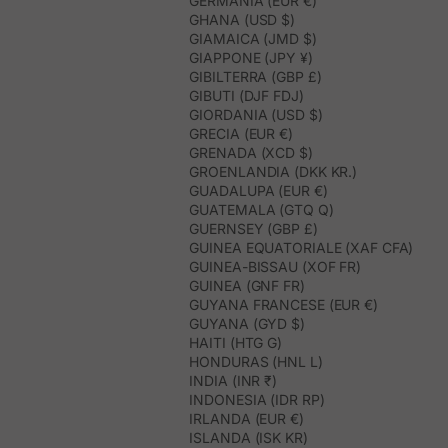
GERMANIA (EUR €)
GHANA (USD $)
GIAMAICA (JMD $)
GIAPPONE (JPY ¥)
GIBILTERRA (GBP £)
GIBUTI (DJF FDJ)
GIORDANIA (USD $)
GRECIA (EUR €)
GRENADA (XCD $)
GROENLANDIA (DKK KR.)
GUADALUPA (EUR €)
GUATEMALA (GTQ Q)
GUERNSEY (GBP £)
GUINEA EQUATORIALE (XAF CFA)
GUINEA-BISSAU (XOF FR)
GUINEA (GNF FR)
GUYANA FRANCESE (EUR €)
GUYANA (GYD $)
HAITI (HTG G)
HONDURAS (HNL L)
INDIA (INR ₹)
INDONESIA (IDR RP)
IRLANDA (EUR €)
ISLANDA (ISK KR)