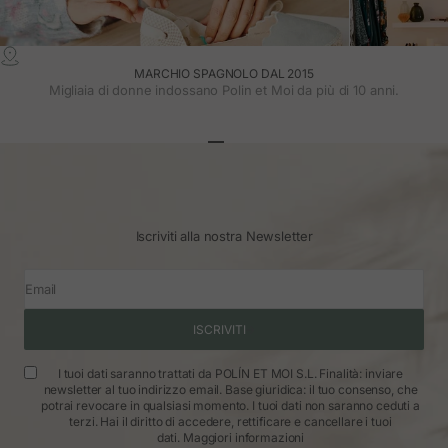
MARCHIO SPAGNOLO DAL 2015
Migliaia di donne indossano Polin et Moi da più di 10 anni.
Vai all'articolo 1
Vai all'articolo 2
Vai all'articolo 3
Iscriviti alla nostra Newsletter
Email
ISCRIVITI
I tuoi dati saranno trattati da POLÍN ET MOI S.L. Finalità: inviare
newsletter al tuo indirizzo email. Base giuridica: il tuo consenso, che
potrai revocare in qualsiasi momento. I tuoi dati non saranno ceduti a
terzi. Hai il diritto di accedere, rettificare e cancellare i tuoi
dati.
Maggiori informazioni