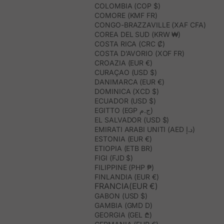
COLOMBIA (COP $)
COMORE (KMF FR)
CONGO-BRAZZAVILLE (XAF CFA)
COREA DEL SUD (KRW ₩)
COSTA RICA (CRC ₡)
COSTA D’AVORIO (XOF FR)
CROAZIA (EUR €)
CURAÇAO (USD $)
DANIMARCA (EUR €)
DOMINICA (XCD $)
ECUADOR (USD $)
EGITTO (EGP ج.م)
EL SALVADOR (USD $)
EMIRATI ARABI UNITI (AED د.إ)
ESTONIA (EUR €)
ETIOPIA (ETB BR)
FIGI (FJD $)
FILIPPINE (PHP ₱)
FINLANDIA (EUR €)
FRANCIA(EUR €)
GABON (USD $)
GAMBIA (GMD D)
GEORGIA (GEL ₾)