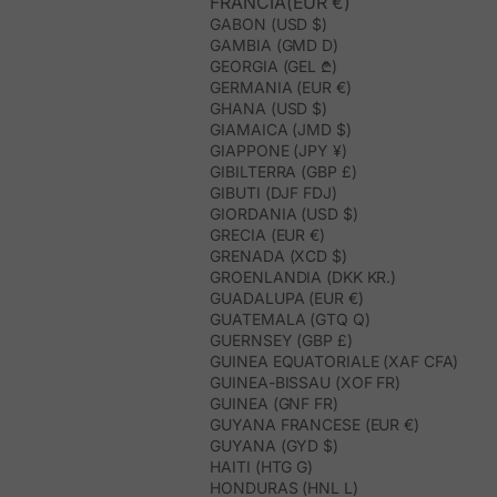
FRANCIA(EUR €)
GABON (USD $)
GAMBIA (GMD D)
GEORGIA (GEL ₾)
GERMANIA (EUR €)
GHANA (USD $)
GIAMAICA (JMD $)
GIAPPONE (JPY ¥)
GIBILTERRA (GBP £)
GIBUTI (DJF FDJ)
GIORDANIA (USD $)
GRECIA (EUR €)
GRENADA (XCD $)
GROENLANDIA (DKK KR.)
GUADALUPA (EUR €)
GUATEMALA (GTQ Q)
GUERNSEY (GBP £)
GUINEA EQUATORIALE (XAF CFA)
GUINEA-BISSAU (XOF FR)
GUINEA (GNF FR)
GUYANA FRANCESE (EUR €)
GUYANA (GYD $)
HAITI (HTG G)
HONDURAS (HNL L)