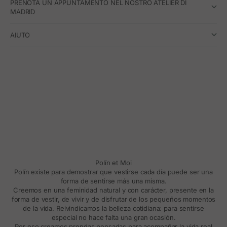
PRENOTA UN APPUNTAMENTO NEL NOSTRO ATELIER DI
MADRID
AIUTO
Polín et Moi
Polín existe para demostrar que vestirse cada día puede ser una
forma de sentirse más una misma.
Creemos en una feminidad natural y con carácter, presente en la
forma de vestir, de vivir y de disfrutar de los pequeños momentos
de la vida. Reivindicamos la belleza cotidiana: para sentirse
especial no hace falta una gran ocasión.
Por eso creamos prendas pensadas para acompañar la vida real