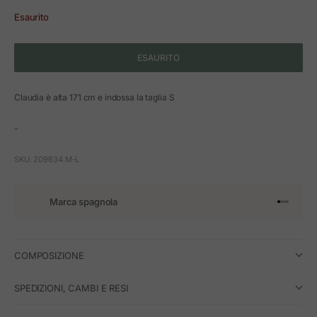
Esaurito
ESAURITO
Claudia è alta 171 cm e indossa la taglia S
-
SKU: 209634.M-L
Marca spagnola
Vai all'art
Vai all'a
Vai all'a
Vai all'
COMPOSIZIONE
SPEDIZIONI, CAMBI E RESI