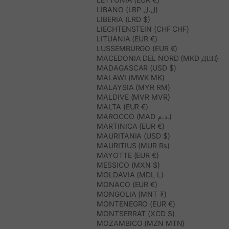
LIBANO (LBP ل.ل)
LIBERIA (LRD $)
LIECHTENSTEIN (CHF CHF)
LITUANIA (EUR €)
LUSSEMBURGO (EUR €)
MACEDONIA DEL NORD (MKD ДЕН)
MADAGASCAR (USD $)
MALAWI (MWK MK)
MALAYSIA (MYR RM)
MALDIVE (MVR MVR)
MALTA (EUR €)
MAROCCO (MAD د.م.)
MARTINICA (EUR €)
MAURITANIA (USD $)
MAURITIUS (MUR ₨)
MAYOTTE (EUR €)
MESSICO (MXN $)
MOLDAVIA (MDL L)
MONACO (EUR €)
MONGOLIA (MNT ₮)
MONTENEGRO (EUR €)
MONTSERRAT (XCD $)
MOZAMBICO (MZN MTN)