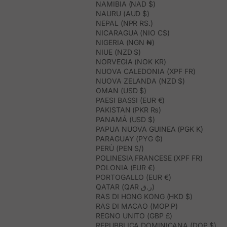
NAMIBIA (NAD $)
NAURU (AUD $)
NEPAL (NPR RS.)
NICARAGUA (NIO C$)
NIGERIA (NGN ₦)
NIUE (NZD $)
NORVEGIA (NOK KR)
NUOVA CALEDONIA (XPF FR)
NUOVA ZELANDA (NZD $)
OMAN (USD $)
PAESI BASSI (EUR €)
PAKISTAN (PKR ₨)
PANAMÁ (USD $)
PAPUA NUOVA GUINEA (PGK K)
PARAGUAY (PYG ₲)
PERÙ (PEN S/)
POLINESIA FRANCESE (XPF FR)
POLONIA (EUR €)
PORTOGALLO (EUR €)
QATAR (QAR ر.ق)
RAS DI HONG KONG (HKD $)
RAS DI MACAO (MOP P)
REGNO UNITO (GBP £)
REPUBBLICA DOMINICANA (DOP $)