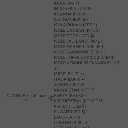
INDIA (INR ₹)
INDONESIA (IDR RP)
IRLANDA (EUR €)
ISLANDA (ISK KR)
ISOLA DI MAN (GBP £)
ISOLE CAYMAN (KYD $)
ISOLE COOK (NZD $)
ISOLE FALKLAND (FKP £)
ISOLE FÆR ØER (DKK KR.)
ISOLE SALOMONE (SBD $)
ISOLE TURKS E CAICOS (USD $)
ISOLE VERGINI BRITANNICHE (USD
$)
ISRAELE (ILS ₪)
ITALIA (EUR €)
JERSEY (GBP £)
KAZAKISTAN (KZT ₸)
© 2026 Polín et moi -
KENYA (KES KSH)
EU
KIRGHIZISTAN (KGS SOM)
KIRIBATI (USD $)
KUWAIT (USD $)
LAOS (LAK ₭)
LESOTHO (LSL L)
LETTONIA (EUR €)