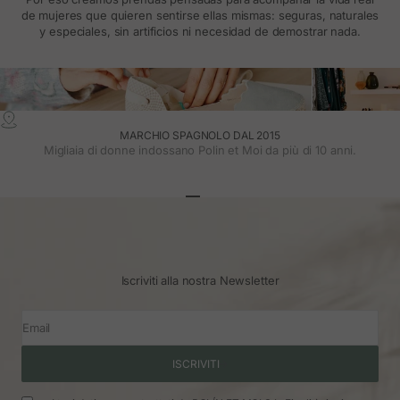
de mujeres que quieren sentirse ellas mismas: seguras, naturales
y especiales, sin artificios ni necesidad de demostrar nada.
MARCHIO SPAGNOLO DAL 2015
Migliaia di donne indossano Polin et Moi da più di 10 anni.
Vai all'articolo 1
Vai all'articolo 2
Vai all'articolo 3
Iscriviti alla nostra Newsletter
Email
ISCRIVITI