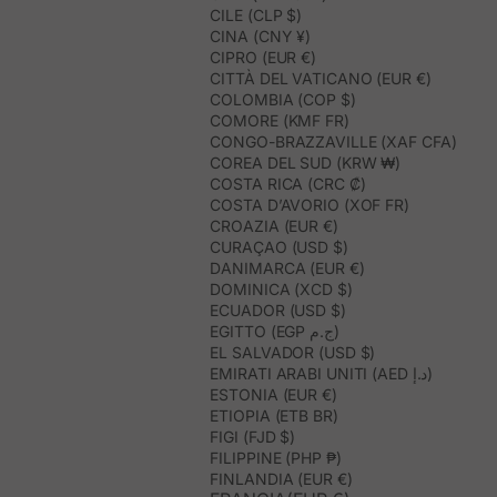
CILE (CLP $)
CINA (CNY ¥)
CIPRO (EUR €)
CITTÀ DEL VATICANO (EUR €)
COLOMBIA (COP $)
COMORE (KMF FR)
CONGO-BRAZZAVILLE (XAF CFA)
COREA DEL SUD (KRW ₩)
COSTA RICA (CRC ₡)
COSTA D’AVORIO (XOF FR)
CROAZIA (EUR €)
CURAÇAO (USD $)
DANIMARCA (EUR €)
DOMINICA (XCD $)
ECUADOR (USD $)
EGITTO (EGP ج.م)
EL SALVADOR (USD $)
EMIRATI ARABI UNITI (AED د.إ)
ESTONIA (EUR €)
ETIOPIA (ETB BR)
FIGI (FJD $)
FILIPPINE (PHP ₱)
FINLANDIA (EUR €)