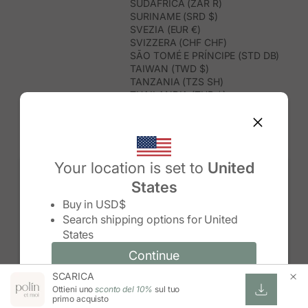
SUDAFRICA (ZAR R)
SURINAME (SRD $)
SVEZIA (EUR €)
SVIZZERA (CHF CHF)
SÃO TOMÉ E PRÍNCIPE (STD DB)
TAIWAN (TWD $)
TANZANIA (TZS SH)
THAILANDIA (THB ฿)
TIMOR EST (USD $)
TOGO (XOF FR)
TONGA (TOP T$)
TRINIDAD E TOBAGO (TTD $)
TUNISIA (USD $)
Your location is set to
United
TURCHIA (TRY ₺)
States
TURKMENISTAN (USD $)
Change country/region
TUVALU (AUD $)
Buy in
USD$
UGANDA (UGX USH)
Search shipping options for
United
UNGHERIA (EUR €)
States
URUGUAY (UYU $U)
UZBEKISTAN (UZS SO'M)
Continue
Continue
VANUATU (VUV VT)
SCARICA
Change country/region and language
Cancel
VENEZUELA (USD $)
Ottieni uno
sconto del 10%
sul tuo
VIETNAM (VND ₫)
primo acquisto
WALLIS E FUTUNA (XPF FR)