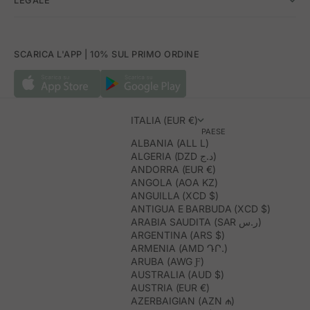
LEGALE
SCARICA L'APP | 10% SUL PRIMO ORDINE
ITALIA (EUR €)
PAESE
ALBANIA (ALL L)
ALGERIA (DZD د.ج)
ANDORRA (EUR €)
ANGOLA (AOA KZ)
ANGUILLA (XCD $)
ANTIGUA E BARBUDA (XCD $)
ARABIA SAUDITA (SAR ر.س)
ARGENTINA (ARS $)
ARMENIA (AMD ԴՐ.)
ARUBA (AWG Ƒ)
AUSTRALIA (AUD $)
AUSTRIA (EUR €)
AZERBAIGIAN (AZN ₼)