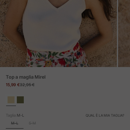
ZOOM
Top a maglia Mirel
Prezzo in offerta
Prezzo normale
15,99 €
32,95 €
Taglia:
M-L
QUAL È LA MIA TAGLIA?
M-L
S-M