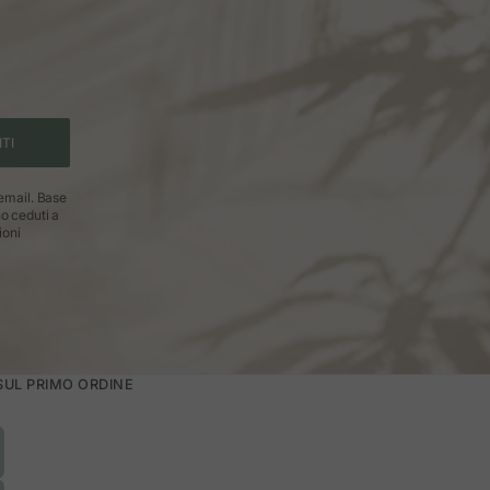
ITI
 email. Base
no ceduti a
ioni
 SUL PRIMO ORDINE