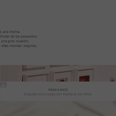
ás una misma.
isfrutar de los pequeños
a una gran ocasión.
 ellas mismas: seguras,
PAGA A RATE
Acquista ora e paga con Klarna al tuo ritmo.