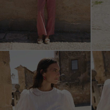
ZOOM
ZOO