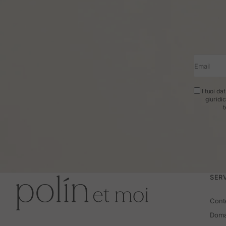
Email
I tuoi da
giuridi
t
SERV
Cont
Doma