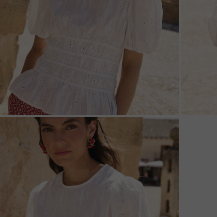
ZOOM
ZOO