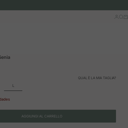
Accedi
Cerc
Ca
Senia
ormale
QUAL È LA MIA TAGLIA?
L
idades
AGGIUNGI AL CARRELLO