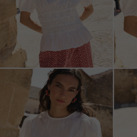
ZOOM
ZOO