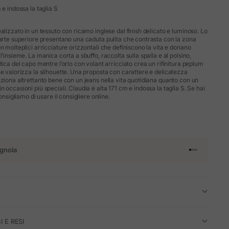
 e indossa la taglia S
alizzato in un tessuto con ricamo inglese dal finish delicato e luminoso. Lo
parte superiore presentano una caduta pulita che contrasta con la zona
n molteplici arricciature orizzontali che definiscono la vita e donano
l’insieme. La manica corta a sbuffo, raccolta sulla spalla e al polsino,
tica del capo mentre l’orlo con volant arricciato crea un rifinitura peplum
he valorizza la silhouette. Una proposta con carattere e delicatezza
nziona altrettanto bene con un jeans nella vita quotidiana quanto con un
 occasioni più speciali. Claudia è alta 171 cm e indossa la taglia S. Se hai
consigliamo di usare il consigliere online.
gnola
Vai all'articol
Vai all'artico
Vai all'artic
Vai all'arti
I E RESI