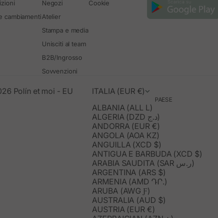
zioni
Negozi
Cookie
 e cambiamenti
Atelier
Stampa e media
Unisciti al team
B2B/Ingrosso
Sovvenzioni
26 Polín et moi - EU
ITALIA (EUR €)
PAESE
ALBANIA (ALL L)
ALGERIA (DZD د.ج)
ANDORRA (EUR €)
ANGOLA (AOA KZ)
ANGUILLA (XCD $)
ANTIGUA E BARBUDA (XCD $)
ARABIA SAUDITA (SAR ر.س)
ARGENTINA (ARS $)
ARMENIA (AMD ԴՐ.)
ARUBA (AWG Ƒ)
AUSTRALIA (AUD $)
AUSTRIA (EUR €)