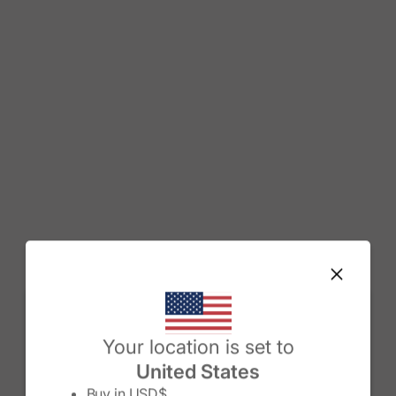
Change country/region
Your location is set to
United States
Buy in
USD$