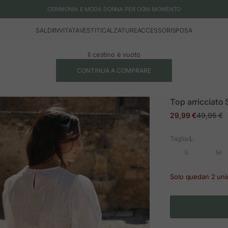
CERIMONIA E MODA DONNA PER OGNI MOMENTO
SALDI
INVITATA
VESTITI
CALZATURE
ACCESSORI
SPOSA
Il cestino è vuoto
CONTINUA A COMPRARE
Top arricciato 
Prezzo in offerta
Prezzo n
29,99 €
49,95 €
Taglia:
L
S
M
Solo quedan 2 un