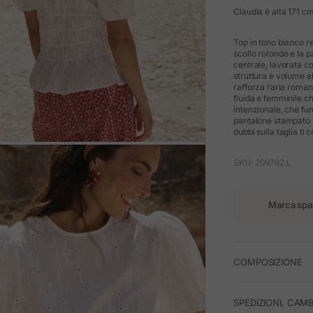
Claudia è alta 171 cm
Top in tono bianco re
scollo rotondo e la 
centrale, lavorata co
struttura e volume al
rafforza l’aria roman
fluida e femminile c
intenzionale, che fu
pantalone stampato in
dubbi sulla taglia ti 
M
SKU: 209792.L
Marca spa
COMPOSIZIONE
SPEDIZIONI, CAMB