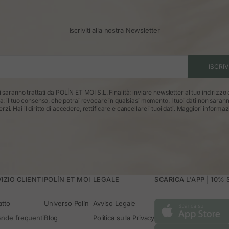
Iscriviti alla nostra Newsletter
ISCRIV
ti saranno trattati da POLÍN ET MOI S.L. Finalità: inviare newsletter al tuo indirizzo
ca: il tuo consenso, che potrai revocare in qualsiasi momento. I tuoi dati non saran
erzi. Hai il diritto di accedere, rettificare e cancellare i tuoi dati.
Maggiori informaz
IZIO CLIENTI
POLÍN ET MOI
LEGALE
SCARICA L'APP | 10%
atto
Universo Polín
Avviso Legale
nde frequenti
Blog
Politica sulla Privacy