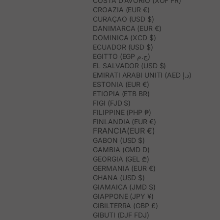
COSTA D’AVORIO (XOF FR)
CROAZIA (EUR €)
CURAÇAO (USD $)
DANIMARCA (EUR €)
DOMINICA (XCD $)
ECUADOR (USD $)
EGITTO (EGP ج.م)
EL SALVADOR (USD $)
EMIRATI ARABI UNITI (AED د.إ)
ESTONIA (EUR €)
ETIOPIA (ETB BR)
FIGI (FJD $)
FILIPPINE (PHP ₱)
FINLANDIA (EUR €)
FRANCIA(EUR €)
GABON (USD $)
GAMBIA (GMD D)
GEORGIA (GEL ₾)
GERMANIA (EUR €)
GHANA (USD $)
GIAMAICA (JMD $)
GIAPPONE (JPY ¥)
GIBILTERRA (GBP £)
GIBUTI (DJF FDJ)