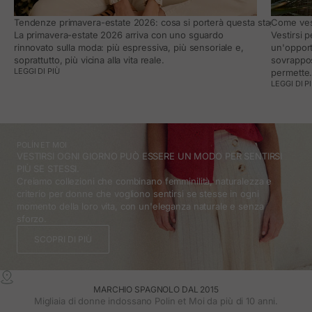
Tendenze primavera-estate 2026: cosa si porterà questa stagione e co
Come vest
La primavera-estate 2026 arriva con uno sguardo
Vestirsi 
rinnovato sulla moda: più espressiva, più sensoriale e,
un'opport
soprattutto, più vicina alla vita reale.
sovrappos
LEGGI DI PIÙ
permette
LEGGI DI P
POLÍN ET MOI
VESTIRSI OGNI GIORNO PUÒ ESSERE UN MODO PER SENTIRSI
PIÙ SE STESSI.
Creiamo collezioni che combinano femminilità, naturalezza e
criterio per donne che vogliono sentirsi se stesse in ogni
momento della loro vita, con un'eleganza naturale e senza
sforzo.
SCOPRI DI PIÙ
MARCHIO SPAGNOLO DAL 2015
Migliaia di donne indossano Polin et Moi da più di 10 anni.