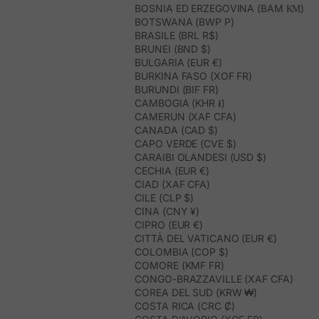
BOSNIA ED ERZEGOVINA (BAM КМ)
BOTSWANA (BWP P)
BRASILE (BRL R$)
BRUNEI (BND $)
BULGARIA (EUR €)
BURKINA FASO (XOF FR)
BURUNDI (BIF FR)
CAMBOGIA (KHR ៛)
CAMERUN (XAF CFA)
CANADA (CAD $)
CAPO VERDE (CVE $)
CARAIBI OLANDESI (USD $)
CECHIA (EUR €)
CIAD (XAF CFA)
CILE (CLP $)
CINA (CNY ¥)
CIPRO (EUR €)
CITTÀ DEL VATICANO (EUR €)
COLOMBIA (COP $)
COMORE (KMF FR)
CONGO-BRAZZAVILLE (XAF CFA)
COREA DEL SUD (KRW ₩)
COSTA RICA (CRC ₡)