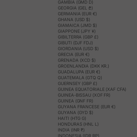
GAMBIA (GMD D)
GEORGIA (GEL ₾)
GERMANIA (EUR €)
GHANA (USD $)
GIAMAICA (JMD $)
GIAPPONE (JPY ¥)
GIBILTERRA (GBP £)
GIBUTI (DJF FDJ)
GIORDANIA (USD $)
GRECIA (EUR €)
GRENADA (XCD $)
GROENLANDIA (DKK KR.)
GUADALUPA (EUR €)
GUATEMALA (GTQ Q)
GUERNSEY (GBP £)
GUINEA EQUATORIALE (XAF CFA)
GUINEA-BISSAU (XOF FR)
GUINEA (GNF FR)
GUYANA FRANCESE (EUR €)
GUYANA (GYD $)
HAITI (HTG G)
HONDURAS (HNL L)
INDIA (INR ₹)
INDONESIA (IDR RP)