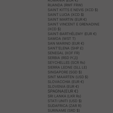
ROMANIA (EUR €)
RUANDA (RWF FRW)
SAINT KITTS E NEVIS (XCD $)
SAINT LUCIA (XCD $)
SAINT MARTIN (EUR €)
SAINT VINCENT E GRENADINE
(XCD $)
SAINT-BARTHÉLEMY (EUR €)
SAMOA (WST T)
SAN MARINO (EUR €)
SANT’ELENA (SHP £)
SENEGAL (XOF FR)
SERBIA (RSD РСД)
SEYCHELLES (SCR ₨)
SIERRA LEONE (SLL LE)
SINGAPORE (SGD $)
SINT MAARTEN (USD $)
SLOVACCHIA (EUR €)
SLOVENIA (EUR €)
SPAGNA(EUR €)
SRI LANKA (LKR ₨)
STATI UNITI (USD $)
SUDAFRICA (ZAR R)
SURINAME (SRD $)