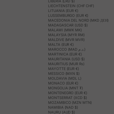
LIBERIA (LRD $)
LIECHTENSTEIN (CHF CHF)
LITUANIA (EUR €)
LUSSEMBURGO (EUR €)
MACEDONIA DEL NORD (MKD ДЕН)
MADAGASCAR (USD $)
MALAWI (MWK MK)
MALAYSIA (MYR RM)
MALDIVE (MVR MVR)
MALTA (EUR €)
MAROCCO (MAD د.م.)
MARTINICA (EUR €)
MAURITANIA (USD $)
MAURITIUS (MUR ₨)
MAYOTTE (EUR €)
MESSICO (MXN $)
MOLDAVIA (MDL L)
MONACO (EUR €)
MONGOLIA (MNT ₮)
MONTENEGRO (EUR €)
MONTSERRAT (XCD $)
MOZAMBICO (MZN MTN)
NAMIBIA (NAD $)
NAURU (AUD $)