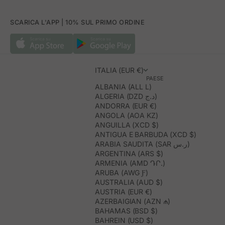
SCARICA L'APP | 10% SUL PRIMO ORDINE
ITALIA (EUR €)
PAESE
ALBANIA (ALL L)
ALGERIA (DZD د.ج)
ANDORRA (EUR €)
ANGOLA (AOA KZ)
ANGUILLA (XCD $)
ANTIGUA E BARBUDA (XCD $)
ARABIA SAUDITA (SAR ر.س)
ARGENTINA (ARS $)
ARMENIA (AMD ԴՐ.)
ARUBA (AWG Ƒ)
AUSTRALIA (AUD $)
AUSTRIA (EUR €)
AZERBAIGIAN (AZN ₼)
BAHAMAS (BSD $)
BAHREIN (USD $)