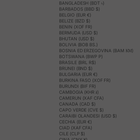
BANGLADESH (BDT ৳)
BARBADOS (BBD $)
BELGIO (EUR €)
BELIZE (BZD $)
BENIN (XOF FR)
BERMUDA (USD $)
BHUTAN (USD $)
BOLIVIA (BOB BS.)
BOSNIA ED ERZEGOVINA (BAM КМ)
BOTSWANA (BWP P)
BRASILE (BRL R$)
BRUNEI (BND $)
BULGARIA (EUR €)
BURKINA FASO (XOF FR)
BURUNDI (BIF FR)
CAMBOGIA (KHR ៛)
CAMERUN (XAF CFA)
CANADA (CAD $)
CAPO VERDE (CVE $)
CARAIBI OLANDESI (USD $)
CECHIA (EUR €)
CIAD (XAF CFA)
CILE (CLP $)
CINA (CNY ¥)