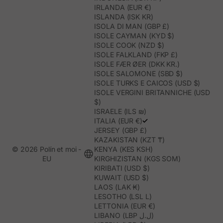
IRLANDA (EUR €)
ISLANDA (ISK KR)
ISOLA DI MAN (GBP £)
ISOLE CAYMAN (KYD $)
ISOLE COOK (NZD $)
ISOLE FALKLAND (FKP £)
ISOLE FÆR ØER (DKK KR.)
ISOLE SALOMONE (SBD $)
ISOLE TURKS E CAICOS (USD $)
ISOLE VERGINI BRITANNICHE (USD
$)
ISRAELE (ILS ₪)
ITALIA (EUR €)
JERSEY (GBP £)
KAZAKISTAN (KZT ₸)
© 2026 Polín et moi -
KENYA (KES KSH)
EU
KIRGHIZISTAN (KGS SOM)
KIRIBATI (USD $)
KUWAIT (USD $)
LAOS (LAK ₭)
LESOTHO (LSL L)
LETTONIA (EUR €)
LIBANO (LBP ل.ل)