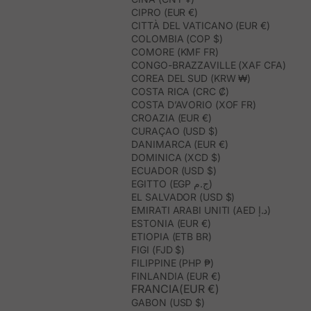
CIPRO (EUR €)
CITTÀ DEL VATICANO (EUR €)
COLOMBIA (COP $)
COMORE (KMF FR)
CONGO-BRAZZAVILLE (XAF CFA)
COREA DEL SUD (KRW ₩)
COSTA RICA (CRC ₡)
COSTA D’AVORIO (XOF FR)
CROAZIA (EUR €)
CURAÇAO (USD $)
DANIMARCA (EUR €)
DOMINICA (XCD $)
ECUADOR (USD $)
EGITTO (EGP ج.م)
EL SALVADOR (USD $)
EMIRATI ARABI UNITI (AED د.إ)
ESTONIA (EUR €)
ETIOPIA (ETB BR)
FIGI (FJD $)
FILIPPINE (PHP ₱)
FINLANDIA (EUR €)
FRANCIA(EUR €)
GABON (USD $)