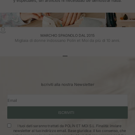
y especiales, sin artificios ni necesidad de demostrar nada.
MARCHIO SPAGNOLO DAL 2015
Migliaia di donne indossano Polin et Moi da più di 10 anni.
Vai all'articolo 1
Vai all'articolo 2
Vai all'articolo 3
Iscriviti alla nostra Newsletter
Email
ISCRIVITI
I tuoi dati saranno trattati da POLÍN ET MOI S.L. Finalità: inviare
newsletter al tuo indirizzo email. Base giuridica: il tuo consenso, che