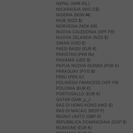
NEPAL (NPR RS.)
NICARAGUA (NIO C$)
NIGERIA (NGN ₦)
NIUE (NZD $)
NORVEGIA (NOK KR)
NUOVA CALEDONIA (XPF FR)
NUOVA ZELANDA (NZD $)
OMAN (USD $)
PAESI BASSI (EUR €)
PAKISTAN (PKR ₨)
PANAMÁ (USD $)
PAPUA NUOVA GUINEA (PGK K)
PARAGUAY (PYG ₲)
PERÙ (PEN S/)
POLINESIA FRANCESE (XPF FR)
POLONIA (EUR €)
PORTOGALLO (EUR €)
QATAR (QAR ر.ق)
RAS DI HONG KONG (HKD $)
RAS DI MACAO (MOP P)
REGNO UNITO (GBP £)
REPUBBLICA DOMINICANA (DOP $)
RIUNIONE (EUR €)