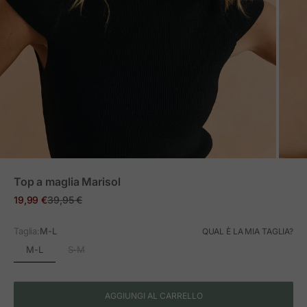
ZOOM
Top a maglia Marisol
Prezzo in offerta
Prezzo normale
19,99 €
39,95 €
Taglia:
M-L
QUAL È LA MIA TAGLIA?
M-L
S-M
AGGIUNGI AL CARRELLO