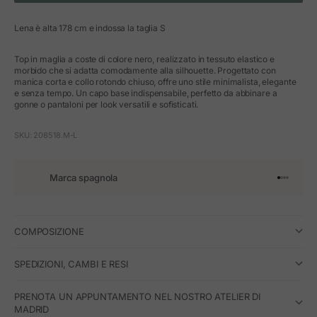
Lena è alta 178 cm e indossa la taglia S
Top in maglia a coste di colore nero, realizzato in tessuto elastico e
morbido che si adatta comodamente alla silhouette. Progettato con
manica corta e collo rotondo chiuso, offre uno stile minimalista, elegante
e senza tempo. Un capo base indispensabile, perfetto da abbinare a
gonne o pantaloni per look versatili e sofisticati.
SKU: 208518.M-L
Marca spagnola
Vai all'art
Vai all'a
Vai all'a
Vai all'
COMPOSIZIONE
SPEDIZIONI, CAMBI E RESI
PRENOTA UN APPUNTAMENTO NEL NOSTRO ATELIER DI
MADRID