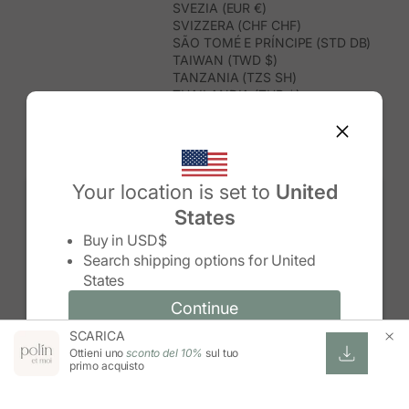
SVEZIA (EUR €)
SVIZZERA (CHF CHF)
SÃO TOMÉ E PRÍNCIPE (STD DB)
TAIWAN (TWD $)
TANZANIA (TZS SH)
THAILANDIA (THB ฿)
TIMOR EST (USD $)
TOGO (XOF FR)
TONGA (TOP T$)
TRINIDAD E TOBAGO (TTD $)
TUNISIA (USD $)
Your location is set to
United
TURCHIA (TRY ₺)
States
TURKMENISTAN (USD $)
Change country/region
TUVALU (AUD $)
Buy in
USD$
UGANDA (UGX USH)
Search shipping options for
United
UNGHERIA (EUR €)
States
URUGUAY (UYU $U)
UZBEKISTAN (UZS SO'M)
Continue
Continue
VANUATU (VUV VT)
SCARICA
Change country/region and language
Cancel
VENEZUELA (USD $)
Ottieni uno
sconto del 10%
sul tuo
VIETNAM (VND ₫)
primo acquisto
WALLIS E FUTUNA (XPF FR)
ZAMBIA (ZMW K)
ZIMBABWE (USD $)