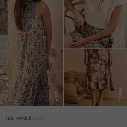
BLUSE
GONNE
ABITI
I più venduti
SALDI