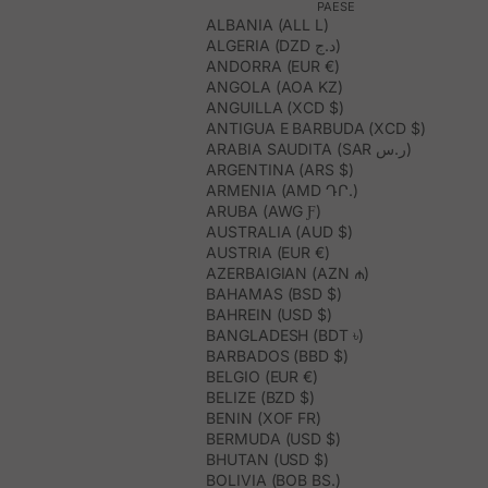
PAESE
ALBANIA (ALL L)
ALGERIA (DZD د.ج)
ANDORRA (EUR €)
ANGOLA (AOA KZ)
ANGUILLA (XCD $)
ANTIGUA E BARBUDA (XCD $)
ARABIA SAUDITA (SAR ر.س)
ARGENTINA (ARS $)
ARMENIA (AMD ԴՐ.)
ARUBA (AWG Ƒ)
AUSTRALIA (AUD $)
AUSTRIA (EUR €)
AZERBAIGIAN (AZN ₼)
BAHAMAS (BSD $)
BAHREIN (USD $)
BANGLADESH (BDT ৳)
BARBADOS (BBD $)
BELGIO (EUR €)
BELIZE (BZD $)
BENIN (XOF FR)
BERMUDA (USD $)
BHUTAN (USD $)
BOLIVIA (BOB BS.)