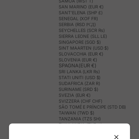
SAMOA (WST T)
SAN MARINO (EUR €)
SANT’ELENA (SHP £)
SENEGAL (XOF FR)
SERBIA (RSD РСД)
SEYCHELLES (SCR ₨)
SIERRA LEONE (SLL LE)
SINGAPORE (SGD $)
SINT MAARTEN (USD $)
SLOVACCHIA (EUR €)
SLOVENIA (EUR €)
SPAGNA(EUR €)
SRI LANKA (LKR ₨)
STATI UNITI (USD $)
SUDAFRICA (ZAR R)
SURINAME (SRD $)
SVEZIA (EUR €)
SVIZZERA (CHF CHF)
SÃO TOMÉ E PRÍNCIPE (STD DB)
TAIWAN (TWD $)
TANZANIA (TZS SH)
THAILANDIA (THB ฿)
TIMOR EST (USD $)
TOGO (XOF FR)