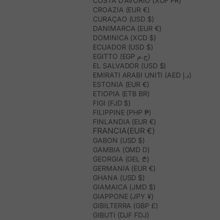
COSTA D’AVORIO (XOF FR)
CROAZIA (EUR €)
CURAÇAO (USD $)
DANIMARCA (EUR €)
DOMINICA (XCD $)
ECUADOR (USD $)
EGITTO (EGP ج.م)
EL SALVADOR (USD $)
EMIRATI ARABI UNITI (AED د.إ)
ESTONIA (EUR €)
ETIOPIA (ETB BR)
FIGI (FJD $)
FILIPPINE (PHP ₱)
FINLANDIA (EUR €)
FRANCIA(EUR €)
GABON (USD $)
GAMBIA (GMD D)
GEORGIA (GEL ₾)
GERMANIA (EUR €)
GHANA (USD $)
GIAMAICA (JMD $)
GIAPPONE (JPY ¥)
GIBILTERRA (GBP £)
GIBUTI (DJF FDJ)