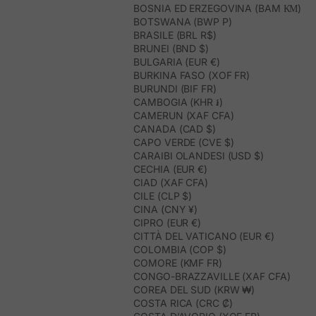
BOSNIA ED ERZEGOVINA (BAM КМ)
BOTSWANA (BWP P)
BRASILE (BRL R$)
BRUNEI (BND $)
BULGARIA (EUR €)
BURKINA FASO (XOF FR)
BURUNDI (BIF FR)
CAMBOGIA (KHR ៛)
CAMERUN (XAF CFA)
CANADA (CAD $)
CAPO VERDE (CVE $)
CARAIBI OLANDESI (USD $)
CECHIA (EUR €)
CIAD (XAF CFA)
CILE (CLP $)
CINA (CNY ¥)
CIPRO (EUR €)
CITTÀ DEL VATICANO (EUR €)
COLOMBIA (COP $)
COMORE (KMF FR)
CONGO-BRAZZAVILLE (XAF CFA)
COREA DEL SUD (KRW ₩)
COSTA RICA (CRC ₡)