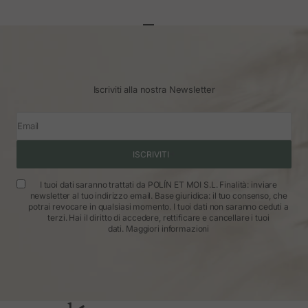
Vai all'articolo 1
Vai all'articolo 2
Vai all'articolo 3
Iscriviti alla nostra Newsletter
Email
ISCRIVITI
I tuoi dati saranno trattati da POLÍN ET MOI S.L. Finalità: inviare
newsletter al tuo indirizzo email. Base giuridica: il tuo consenso, che
potrai revocare in qualsiasi momento. I tuoi dati non saranno ceduti a
terzi. Hai il diritto di accedere, rettificare e cancellare i tuoi
dati.
Maggiori informazioni