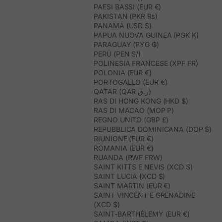
PAESI BASSI (EUR €)
PAKISTAN (PKR ₨)
PANAMÁ (USD $)
PAPUA NUOVA GUINEA (PGK K)
PARAGUAY (PYG ₲)
PERÙ (PEN S/)
POLINESIA FRANCESE (XPF FR)
POLONIA (EUR €)
PORTOGALLO (EUR €)
QATAR (QAR ر.ق)
RAS DI HONG KONG (HKD $)
RAS DI MACAO (MOP P)
REGNO UNITO (GBP £)
REPUBBLICA DOMINICANA (DOP $)
RIUNIONE (EUR €)
ROMANIA (EUR €)
RUANDA (RWF FRW)
SAINT KITTS E NEVIS (XCD $)
SAINT LUCIA (XCD $)
SAINT MARTIN (EUR €)
SAINT VINCENT E GRENADINE
(XCD $)
SAINT-BARTHÉLEMY (EUR €)