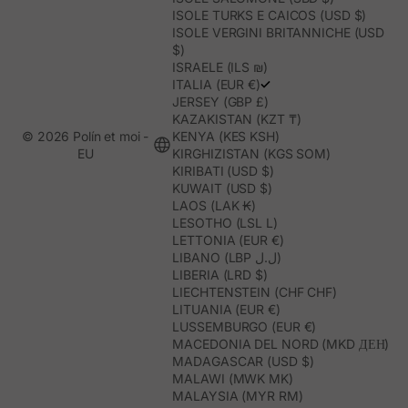
ISOLE TURKS E CAICOS (USD $)
ISOLE VERGINI BRITANNICHE (USD
$)
ISRAELE (ILS ₪)
ITALIA (EUR €)
JERSEY (GBP £)
KAZAKISTAN (KZT ₸)
© 2026 Polín et moi -
KENYA (KES KSH)
EU
KIRGHIZISTAN (KGS SOM)
KIRIBATI (USD $)
KUWAIT (USD $)
LAOS (LAK ₭)
LESOTHO (LSL L)
LETTONIA (EUR €)
LIBANO (LBP ل.ل)
LIBERIA (LRD $)
LIECHTENSTEIN (CHF CHF)
LITUANIA (EUR €)
LUSSEMBURGO (EUR €)
MACEDONIA DEL NORD (MKD ДЕН)
MADAGASCAR (USD $)
MALAWI (MWK MK)
MALAYSIA (MYR RM)