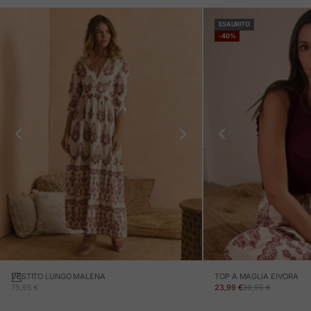
ESAURITO
-40%
VESTITO LUNGO MALENA
TOP A MAGLIA EIVORA
PREZZO IN OFFERTA
PREZZO IN OFFERTA
PREZZO NORMALE
75,95 €
23,99 €
39,95 €