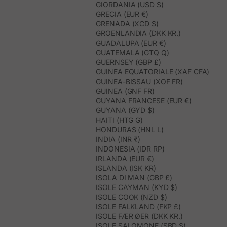
GIORDANIA (USD $)
GRECIA (EUR €)
GRENADA (XCD $)
GROENLANDIA (DKK KR.)
GUADALUPA (EUR €)
GUATEMALA (GTQ Q)
GUERNSEY (GBP £)
GUINEA EQUATORIALE (XAF CFA)
GUINEA-BISSAU (XOF FR)
GUINEA (GNF FR)
GUYANA FRANCESE (EUR €)
GUYANA (GYD $)
HAITI (HTG G)
HONDURAS (HNL L)
INDIA (INR ₹)
INDONESIA (IDR RP)
IRLANDA (EUR €)
ISLANDA (ISK KR)
ISOLA DI MAN (GBP £)
ISOLE CAYMAN (KYD $)
ISOLE COOK (NZD $)
ISOLE FALKLAND (FKP £)
ISOLE FÆR ØER (DKK KR.)
ISOLE SALOMONE (SBD $)