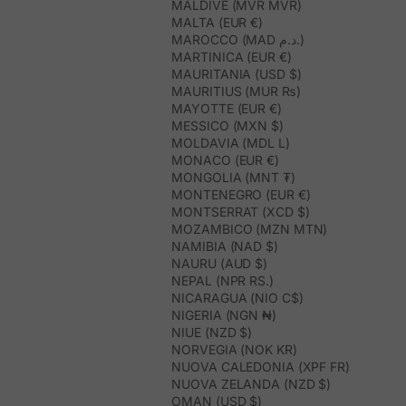
MALDIVE (MVR MVR)
MALTA (EUR €)
MAROCCO (MAD د.م.)
MARTINICA (EUR €)
MAURITANIA (USD $)
MAURITIUS (MUR ₨)
MAYOTTE (EUR €)
MESSICO (MXN $)
MOLDAVIA (MDL L)
MONACO (EUR €)
MONGOLIA (MNT ₮)
MONTENEGRO (EUR €)
MONTSERRAT (XCD $)
MOZAMBICO (MZN MTN)
NAMIBIA (NAD $)
NAURU (AUD $)
NEPAL (NPR RS.)
NICARAGUA (NIO C$)
NIGERIA (NGN ₦)
NIUE (NZD $)
NORVEGIA (NOK KR)
NUOVA CALEDONIA (XPF FR)
NUOVA ZELANDA (NZD $)
OMAN (USD $)