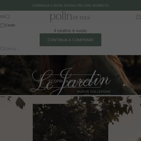
Vai al contenuto
CERIMONIA E MODA DONNA PER OGNI MOMENTO
Polín et moi - EU
Cerca
Ca
Menu
Cesto
Il cestino è vuoto
CONTINUA A COMPRARE
Cerca…
SCOPRI LA COLLEZIONE
Vai all'art
Vai all'a