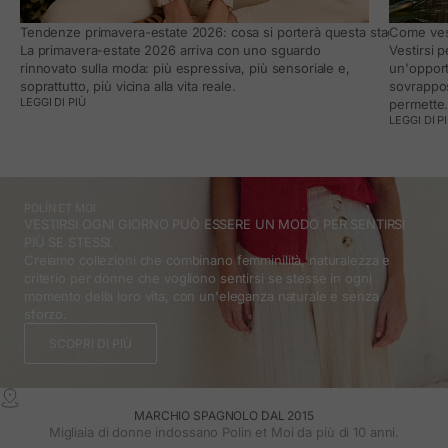
Tendenze primavera-estate 2026: cosa si porterà questa stagione e co
Come vest
La primavera-estate 2026 arriva con uno sguardo
Vestirsi 
rinnovato sulla moda: più espressiva, più sensoriale e,
un'opport
soprattutto, più vicina alla vita reale.
sovrappos
LEGGI DI PIÙ
permette
LEGGI DI P
POLÍN ET MOI
VESTIRSI OGNI GIORNO PUÒ ESSERE UN MODO PER SENTIRSI
PIÙ SE STESSI.
Creiamo collezioni che combinano femminilità, naturalezza e
criterio per donne che vogliono sentirsi se stesse in ogni
momento della loro vita, con un'eleganza naturale e senza
sforzo.
SCOPRI DI PIÙ
MARCHIO SPAGNOLO DAL 2015
Migliaia di donne indossano Polin et Moi da più di 10 anni.