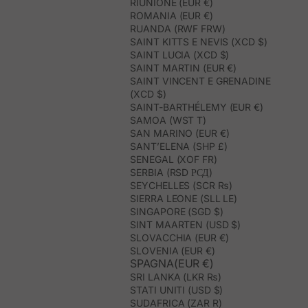
RIUNIONE (EUR €)
ROMANIA (EUR €)
RUANDA (RWF FRW)
SAINT KITTS E NEVIS (XCD $)
SAINT LUCIA (XCD $)
SAINT MARTIN (EUR €)
SAINT VINCENT E GRENADINE
(XCD $)
SAINT-BARTHÉLEMY (EUR €)
SAMOA (WST T)
SAN MARINO (EUR €)
SANT’ELENA (SHP £)
SENEGAL (XOF FR)
SERBIA (RSD РСД)
SEYCHELLES (SCR ₨)
SIERRA LEONE (SLL LE)
SINGAPORE (SGD $)
SINT MAARTEN (USD $)
SLOVACCHIA (EUR €)
SLOVENIA (EUR €)
SPAGNA(EUR €)
SRI LANKA (LKR ₨)
STATI UNITI (USD $)
SUDAFRICA (ZAR R)