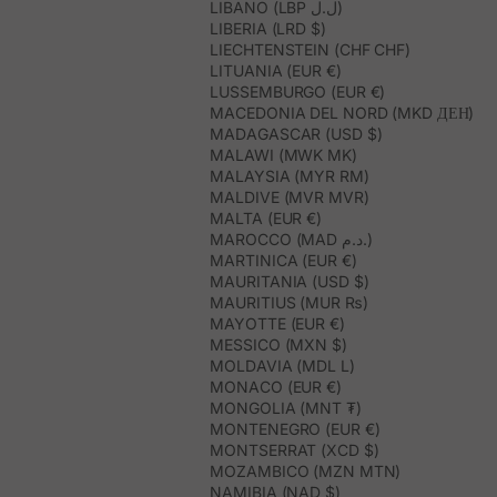
LIBANO (LBP ل.ل)
LIBERIA (LRD $)
LIECHTENSTEIN (CHF CHF)
LITUANIA (EUR €)
LUSSEMBURGO (EUR €)
MACEDONIA DEL NORD (MKD ДЕН)
MADAGASCAR (USD $)
MALAWI (MWK MK)
MALAYSIA (MYR RM)
MALDIVE (MVR MVR)
MALTA (EUR €)
MAROCCO (MAD د.م.)
MARTINICA (EUR €)
MAURITANIA (USD $)
MAURITIUS (MUR ₨)
MAYOTTE (EUR €)
MESSICO (MXN $)
MOLDAVIA (MDL L)
MONACO (EUR €)
MONGOLIA (MNT ₮)
MONTENEGRO (EUR €)
MONTSERRAT (XCD $)
MOZAMBICO (MZN MTN)
NAMIBIA (NAD $)