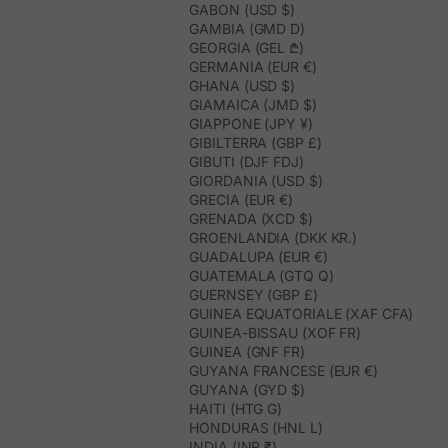
GABON (USD $)
GAMBIA (GMD D)
GEORGIA (GEL ₾)
GERMANIA (EUR €)
GHANA (USD $)
GIAMAICA (JMD $)
GIAPPONE (JPY ¥)
GIBILTERRA (GBP £)
GIBUTI (DJF FDJ)
GIORDANIA (USD $)
GRECIA (EUR €)
GRENADA (XCD $)
GROENLANDIA (DKK KR.)
GUADALUPA (EUR €)
GUATEMALA (GTQ Q)
GUERNSEY (GBP £)
GUINEA EQUATORIALE (XAF CFA)
GUINEA-BISSAU (XOF FR)
GUINEA (GNF FR)
GUYANA FRANCESE (EUR €)
GUYANA (GYD $)
HAITI (HTG G)
HONDURAS (HNL L)
INDIA (INR ₹)