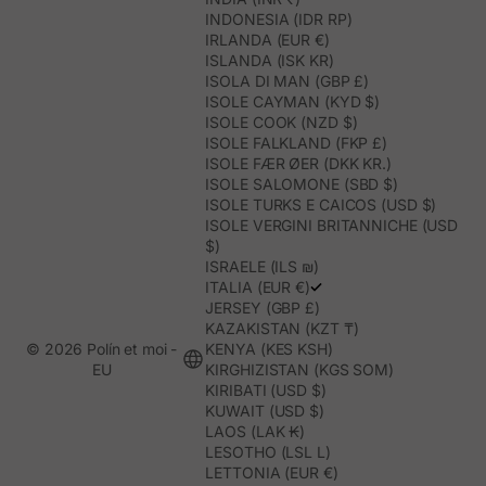
INDONESIA (IDR RP)
IRLANDA (EUR €)
ISLANDA (ISK KR)
ISOLA DI MAN (GBP £)
ISOLE CAYMAN (KYD $)
ISOLE COOK (NZD $)
ISOLE FALKLAND (FKP £)
ISOLE FÆR ØER (DKK KR.)
ISOLE SALOMONE (SBD $)
ISOLE TURKS E CAICOS (USD $)
ISOLE VERGINI BRITANNICHE (USD
$)
ISRAELE (ILS ₪)
ITALIA (EUR €)
JERSEY (GBP £)
KAZAKISTAN (KZT ₸)
© 2026 Polín et moi -
KENYA (KES KSH)
EU
KIRGHIZISTAN (KGS SOM)
KIRIBATI (USD $)
KUWAIT (USD $)
LAOS (LAK ₭)
LESOTHO (LSL L)
LETTONIA (EUR €)