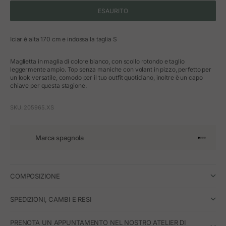
ESAURITO
Iciar è alta 170 cm e indossa la taglia S
Maglietta in maglia di colore bianco, con scollo rotondo e taglio
leggermente ampio. Top senza maniche con volant in pizzo, perfetto per
un look versatile, comodo per il tuo outfit quotidiano, inoltre è un capo
chiave per questa stagione.
SKU: 205965.XS
Marca spagnola
Vai all'art
Vai all'a
Vai all'a
Vai all'
COMPOSIZIONE
SPEDIZIONI, CAMBI E RESI
PRENOTA UN APPUNTAMENTO NEL NOSTRO ATELIER DI