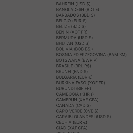
BAHREIN (USD $)
BANGLADESH (BDT ৳)
BARBADOS (BBD $)
BELGIO (EUR €)
BELIZE (BZD $)
BENIN (XOF FR)
BERMUDA (USD $)
BHUTAN (USD $)
BOLIVIA (BOB BS.)
BOSNIA ED ERZEGOVINA (BAM КМ)
BOTSWANA (BWP P)
BRASILE (BRL R$)
BRUNEI (BND $)
BULGARIA (EUR €)
BURKINA FASO (XOF FR)
BURUNDI (BIF FR)
CAMBOGIA (KHR ៛)
CAMERUN (XAF CFA)
CANADA (CAD $)
CAPO VERDE (CVE $)
CARAIBI OLANDESI (USD $)
CECHIA (EUR €)
CIAD (XAF CFA)