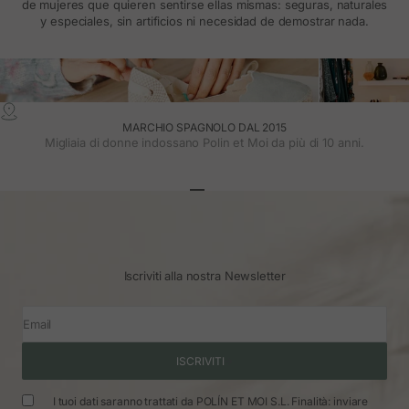
de mujeres que quieren sentirse ellas mismas: seguras, naturales
y especiales, sin artificios ni necesidad de demostrar nada.
MARCHIO SPAGNOLO DAL 2015
Migliaia di donne indossano Polin et Moi da più di 10 anni.
Vai all'articolo 1
Vai all'articolo 2
Vai all'articolo 3
Iscriviti alla nostra Newsletter
Email
ISCRIVITI
I tuoi dati saranno trattati da POLÍN ET MOI S.L. Finalità: inviare