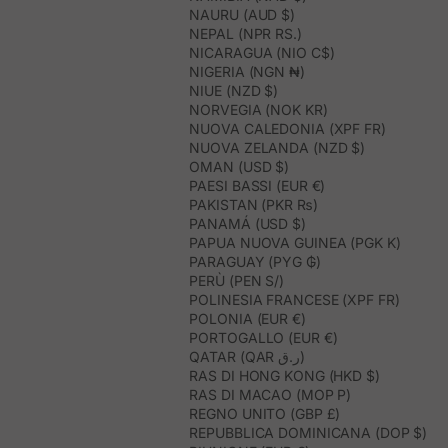
NAURU (AUD $)
NEPAL (NPR RS.)
NICARAGUA (NIO C$)
NIGERIA (NGN ₦)
NIUE (NZD $)
NORVEGIA (NOK KR)
NUOVA CALEDONIA (XPF FR)
NUOVA ZELANDA (NZD $)
OMAN (USD $)
PAESI BASSI (EUR €)
PAKISTAN (PKR ₨)
PANAMÁ (USD $)
PAPUA NUOVA GUINEA (PGK K)
PARAGUAY (PYG ₲)
PERÙ (PEN S/)
POLINESIA FRANCESE (XPF FR)
POLONIA (EUR €)
PORTOGALLO (EUR €)
QATAR (QAR ر.ق)
RAS DI HONG KONG (HKD $)
RAS DI MACAO (MOP P)
REGNO UNITO (GBP £)
REPUBBLICA DOMINICANA (DOP $)