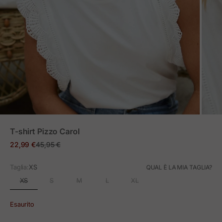
ZOOM
T-shirt Pizzo Carol
Prezzo in offerta
Prezzo normale
22,99 €
45,95 €
Taglia:
XS
QUAL È LA MIA TAGLIA?
XS
S
M
L
XL
Esaurito