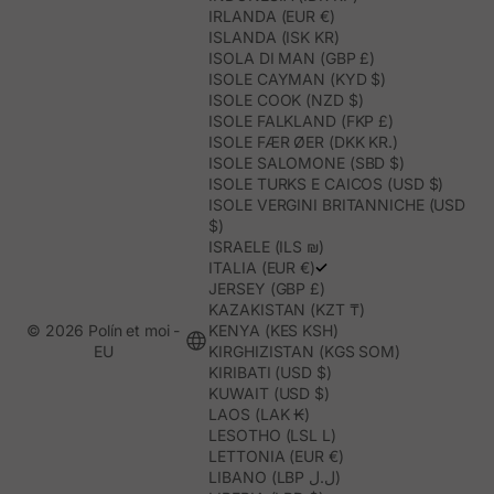
IRLANDA (EUR €)
ISLANDA (ISK KR)
ISOLA DI MAN (GBP £)
ISOLE CAYMAN (KYD $)
ISOLE COOK (NZD $)
ISOLE FALKLAND (FKP £)
ISOLE FÆR ØER (DKK KR.)
ISOLE SALOMONE (SBD $)
ISOLE TURKS E CAICOS (USD $)
ISOLE VERGINI BRITANNICHE (USD
$)
ISRAELE (ILS ₪)
ITALIA (EUR €)
JERSEY (GBP £)
KAZAKISTAN (KZT ₸)
© 2026 Polín et moi -
KENYA (KES KSH)
EU
KIRGHIZISTAN (KGS SOM)
KIRIBATI (USD $)
KUWAIT (USD $)
LAOS (LAK ₭)
LESOTHO (LSL L)
LETTONIA (EUR €)
LIBANO (LBP ل.ل)