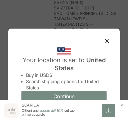
SVEZIA (EUR €)
SVIZZERA (CHF CHF)
SÃO TOMÉ E PRÍNCIPE (STD DB)
TAIWAN (TWD $)
TANZANIA (TZS SH)
THAILANDIA (THB ฿)
TIMOR EST (USD $)
TOGO (XOF FR)
TONGA (TOP T$)
TRINIDAD E TOBAGO (TTD $)
TUNISIA (USD $)
Your location is set to
United
TURCHIA (TRY ₺)
States
TURKMENISTAN (USD $)
Change country/region
TUVALU (AUD $)
Buy in
USD$
UGANDA (UGX USH)
Search shipping options for
United
UNGHERIA (EUR €)
States
URUGUAY (UYU $U)
UZBEKISTAN (UZS SO'M)
Continue
Continue
VANUATU (VUV VT)
SCARICA
Change country/region and language
Cancel
VENEZUELA (USD $)
Ottieni uno
sconto del 10%
sul tuo
VIETNAM (VND ₫)
primo acquisto
WALLIS E FUTUNA (XPF FR)
ZAMBIA (ZMW K)
ZIMBABWE (USD $)