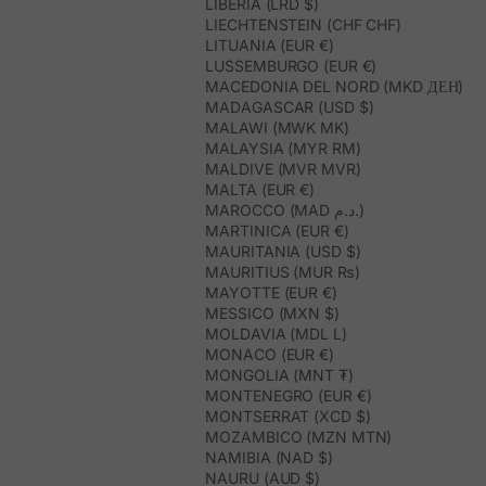
LIBERIA (LRD $)
LIECHTENSTEIN (CHF CHF)
LITUANIA (EUR €)
LUSSEMBURGO (EUR €)
MACEDONIA DEL NORD (MKD ДЕН)
MADAGASCAR (USD $)
MALAWI (MWK MK)
MALAYSIA (MYR RM)
MALDIVE (MVR MVR)
MALTA (EUR €)
MAROCCO (MAD د.م.)
MARTINICA (EUR €)
MAURITANIA (USD $)
MAURITIUS (MUR ₨)
MAYOTTE (EUR €)
MESSICO (MXN $)
MOLDAVIA (MDL L)
MONACO (EUR €)
MONGOLIA (MNT ₮)
MONTENEGRO (EUR €)
MONTSERRAT (XCD $)
MOZAMBICO (MZN MTN)
NAMIBIA (NAD $)
NAURU (AUD $)