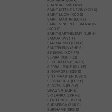
ROMANIA (EUR €)
RUANDA (RWF FRW)
SAINT KITTS E NEVIS (XCD $)
SAINT LUCIA (XCD $)
SAINT MARTIN (EUR €)
SAINT VINCENT E GRENADINE
(XCD $)
SAINT-BARTHÉLEMY (EUR €)
SAMOA (WST T)
SAN MARINO (EUR €)
SANT’ELENA (SHP £)
SENEGAL (XOF FR)
SERBIA (RSD РСД)
SEYCHELLES (SCR ₨)
SIERRA LEONE (SLL LE)
SINGAPORE (SGD $)
SINT MAARTEN (USD $)
SLOVACCHIA (EUR €)
SLOVENIA (EUR €)
SPAGNA(EUR €)
SRI LANKA (LKR ₨)
STATI UNITI (USD $)
SUDAFRICA (ZAR R)
SURINAME (SRD $)