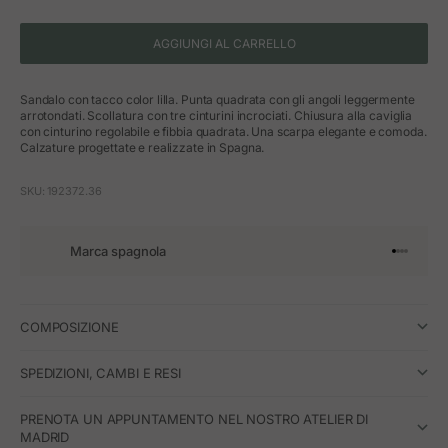
AGGIUNGI AL CARRELLO
Sandalo con tacco color lilla. Punta quadrata con gli angoli leggermente
arrotondati. Scollatura con tre cinturini incrociati. Chiusura alla caviglia
con cinturino regolabile e fibbia quadrata. Una scarpa elegante e comoda.
Calzature progettate e realizzate in Spagna.
SKU: 192372.36
Marca spagnola
Vai all'art
Vai all'a
Vai all'a
Vai all'
COMPOSIZIONE
SPEDIZIONI, CAMBI E RESI
PRENOTA UN APPUNTAMENTO NEL NOSTRO ATELIER DI
MADRID