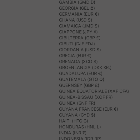
GAMBIA (GMD D)
GEORGIA (GEL ₾)
GERMANIA (EUR €)
GHANA (USD $)
GIAMAICA (JMD $)
GIAPPONE (JPY ¥)
GIBILTERRA (GBP £)
GIBUTI (DJF FDJ)
GIORDANIA (USD $)
GRECIA (EUR €)
GRENADA (XCD $)
GROENLANDIA (DKK KR.)
GUADALUPA (EUR €)
GUATEMALA (GTQ Q)
GUERNSEY (GBP £)
GUINEA EQUATORIALE (XAF CFA)
GUINEA-BISSAU (XOF FR)
GUINEA (GNF FR)
GUYANA FRANCESE (EUR €)
GUYANA (GYD $)
HAITI (HTG G)
HONDURAS (HNL L)
INDIA (INR ₹)
INDONESIA (IDR RP)