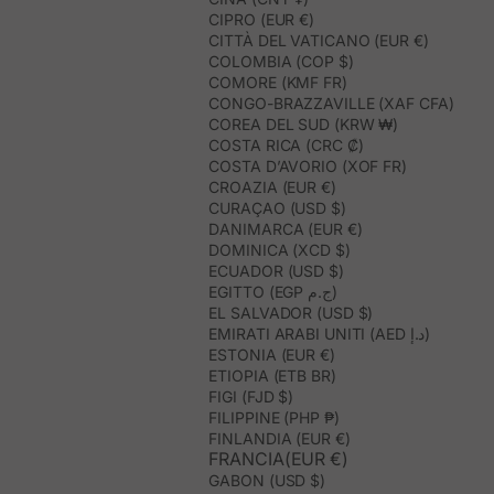
CIPRO (EUR €)
CITTÀ DEL VATICANO (EUR €)
COLOMBIA (COP $)
COMORE (KMF FR)
CONGO-BRAZZAVILLE (XAF CFA)
COREA DEL SUD (KRW ₩)
COSTA RICA (CRC ₡)
COSTA D’AVORIO (XOF FR)
CROAZIA (EUR €)
CURAÇAO (USD $)
DANIMARCA (EUR €)
DOMINICA (XCD $)
ECUADOR (USD $)
EGITTO (EGP ج.م)
EL SALVADOR (USD $)
EMIRATI ARABI UNITI (AED د.إ)
ESTONIA (EUR €)
ETIOPIA (ETB BR)
FIGI (FJD $)
FILIPPINE (PHP ₱)
FINLANDIA (EUR €)
FRANCIA(EUR €)
GABON (USD $)