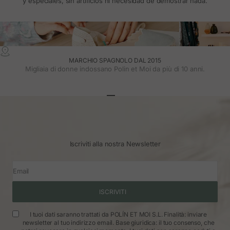
y especiales, sin artificios ni necesidad de demostrar nada.
MARCHIO SPAGNOLO DAL 2015
Migliaia di donne indossano Polin et Moi da più di 10 anni.
Vai all'articolo 1
Vai all'articolo 2
Vai all'articolo 3
Iscriviti alla nostra Newsletter
Email
ISCRIVITI
I tuoi dati saranno trattati da POLÍN ET MOI S.L. Finalità: inviare
newsletter al tuo indirizzo email. Base giuridica: il tuo consenso, che