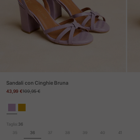
ZOOM
Sandali con Cinghie Bruna
Prezzo in offerta
Prezzo normale
43,99 €
109,95 €
Taglia:
36
36
35
37
38
39
40
41