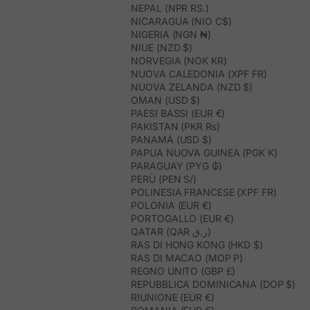
NEPAL (NPR RS.)
NICARAGUA (NIO C$)
NIGERIA (NGN ₦)
NIUE (NZD $)
NORVEGIA (NOK KR)
NUOVA CALEDONIA (XPF FR)
NUOVA ZELANDA (NZD $)
OMAN (USD $)
PAESI BASSI (EUR €)
PAKISTAN (PKR ₨)
PANAMÁ (USD $)
PAPUA NUOVA GUINEA (PGK K)
PARAGUAY (PYG ₲)
PERÙ (PEN S/)
POLINESIA FRANCESE (XPF FR)
POLONIA (EUR €)
PORTOGALLO (EUR €)
QATAR (QAR ر.ق)
RAS DI HONG KONG (HKD $)
RAS DI MACAO (MOP P)
REGNO UNITO (GBP £)
REPUBBLICA DOMINICANA (DOP $)
RIUNIONE (EUR €)