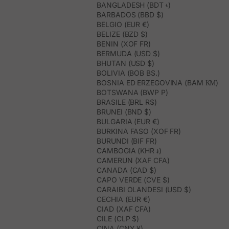
BANGLADESH (BDT ৳)
BARBADOS (BBD $)
BELGIO (EUR €)
BELIZE (BZD $)
BENIN (XOF FR)
BERMUDA (USD $)
BHUTAN (USD $)
BOLIVIA (BOB BS.)
BOSNIA ED ERZEGOVINA (BAM КМ)
BOTSWANA (BWP P)
BRASILE (BRL R$)
BRUNEI (BND $)
BULGARIA (EUR €)
BURKINA FASO (XOF FR)
BURUNDI (BIF FR)
CAMBOGIA (KHR ៛)
CAMERUN (XAF CFA)
CANADA (CAD $)
CAPO VERDE (CVE $)
CARAIBI OLANDESI (USD $)
CECHIA (EUR €)
CIAD (XAF CFA)
CILE (CLP $)
CINA (CNY ¥)