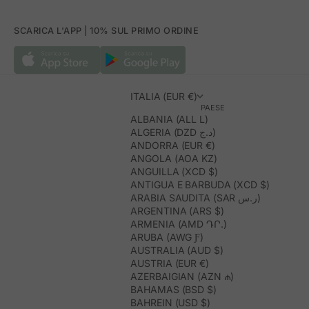
SCARICA L'APP | 10% SUL PRIMO ORDINE
ITALIA (EUR €)
PAESE
ALBANIA (ALL L)
ALGERIA (DZD د.ج)
ANDORRA (EUR €)
ANGOLA (AOA KZ)
ANGUILLA (XCD $)
ANTIGUA E BARBUDA (XCD $)
ARABIA SAUDITA (SAR ر.س)
ARGENTINA (ARS $)
ARMENIA (AMD ԴՐ.)
ARUBA (AWG Ƒ)
AUSTRALIA (AUD $)
AUSTRIA (EUR €)
AZERBAIGIAN (AZN ₼)
BAHAMAS (BSD $)
BAHREIN (USD $)