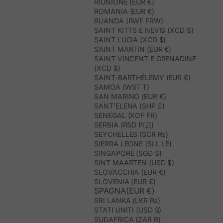
RIUNIONE (EUR €)
ROMANIA (EUR €)
RUANDA (RWF FRW)
SAINT KITTS E NEVIS (XCD $)
SAINT LUCIA (XCD $)
SAINT MARTIN (EUR €)
SAINT VINCENT E GRENADINE
(XCD $)
SAINT-BARTHÉLEMY (EUR €)
SAMOA (WST T)
SAN MARINO (EUR €)
SANT’ELENA (SHP £)
SENEGAL (XOF FR)
SERBIA (RSD РСД)
SEYCHELLES (SCR ₨)
SIERRA LEONE (SLL LE)
SINGAPORE (SGD $)
SINT MAARTEN (USD $)
SLOVACCHIA (EUR €)
SLOVENIA (EUR €)
SPAGNA(EUR €)
SRI LANKA (LKR ₨)
STATI UNITI (USD $)
SUDAFRICA (ZAR R)