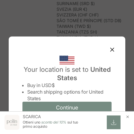
SURINAME (SRD $)
SVEZIA (EUR €)
SVIZZERA (CHF CHF)
SÃO TOMÉ E PRÍNCIPE (STD DB)
TAIWAN (TWD $)
TANZANIA (TZS SH)
THAILANDIA (THB ฿)
TIMOR EST (USD $)
TOGO (XOF FR)
TONGA (TOP T$)
TRINIDAD E TOBAGO (TTD $)
TUNISIA (USD $)
Your location is set to
United
TURCHIA (TRY ₺)
States
TURKMENISTAN (USD $)
Change country/region
TUVALU (AUD $)
Buy in
USD$
UGANDA (UGX USH)
Search shipping options for
United
UNGHERIA (EUR €)
States
URUGUAY (UYU $U)
UZBEKISTAN (UZS SO'M)
Continue
Continue
VANUATU (VUV VT)
SCARICA
Change country/region and language
Cancel
VENEZUELA (USD $)
Ottieni uno
sconto del 10%
sul tuo
VIETNAM (VND ₫)
primo acquisto
WALLIS E FUTUNA (XPF FR)