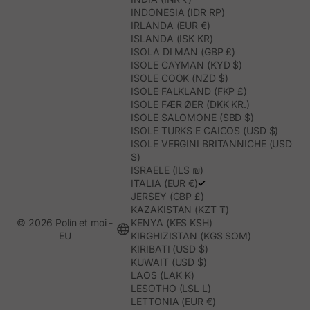
INDONESIA (IDR RP)
IRLANDA (EUR €)
ISLANDA (ISK KR)
ISOLA DI MAN (GBP £)
ISOLE CAYMAN (KYD $)
ISOLE COOK (NZD $)
ISOLE FALKLAND (FKP £)
ISOLE FÆR ØER (DKK KR.)
ISOLE SALOMONE (SBD $)
ISOLE TURKS E CAICOS (USD $)
ISOLE VERGINI BRITANNICHE (USD
$)
ISRAELE (ILS ₪)
ITALIA (EUR €)
JERSEY (GBP £)
KAZAKISTAN (KZT ₸)
© 2026 Polín et moi -
KENYA (KES KSH)
EU
KIRGHIZISTAN (KGS SOM)
KIRIBATI (USD $)
KUWAIT (USD $)
LAOS (LAK ₭)
LESOTHO (LSL L)
LETTONIA (EUR €)