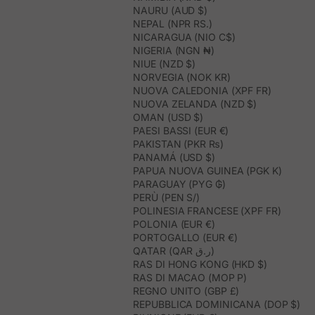
NAURU (AUD $)
NEPAL (NPR RS.)
NICARAGUA (NIO C$)
NIGERIA (NGN ₦)
NIUE (NZD $)
NORVEGIA (NOK KR)
NUOVA CALEDONIA (XPF FR)
NUOVA ZELANDA (NZD $)
OMAN (USD $)
PAESI BASSI (EUR €)
PAKISTAN (PKR ₨)
PANAMÁ (USD $)
PAPUA NUOVA GUINEA (PGK K)
PARAGUAY (PYG ₲)
PERÙ (PEN S/)
POLINESIA FRANCESE (XPF FR)
POLONIA (EUR €)
PORTOGALLO (EUR €)
QATAR (QAR ر.ق)
RAS DI HONG KONG (HKD $)
RAS DI MACAO (MOP P)
REGNO UNITO (GBP £)
REPUBBLICA DOMINICANA (DOP $)