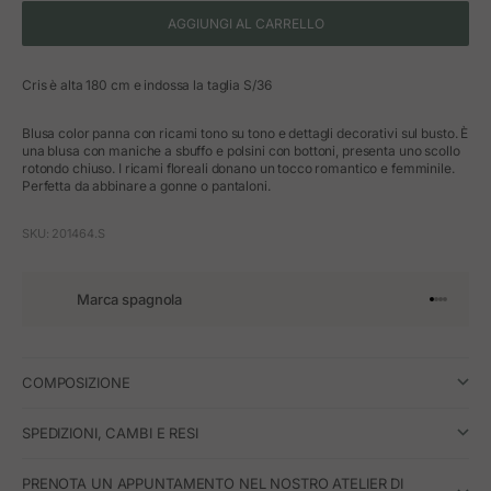
AGGIUNGI AL CARRELLO
Cris è alta 180 cm e indossa la taglia S/36
Blusa color panna con ricami tono su tono e dettagli decorativi sul busto. È
una blusa con maniche a sbuffo e polsini con bottoni, presenta uno scollo
rotondo chiuso. I ricami floreali donano un tocco romantico e femminile.
Perfetta da abbinare a gonne o pantaloni.
SKU: 201464.S
Marca spagnola
Vai all'art
Vai all'a
Vai all'a
Vai all'
COMPOSIZIONE
SPEDIZIONI, CAMBI E RESI
PRENOTA UN APPUNTAMENTO NEL NOSTRO ATELIER DI