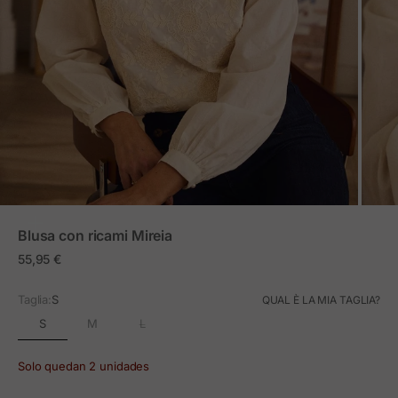
ZOOM
Blusa con ricami Mireia
Prezzo in offerta
55,95 €
Taglia:
S
QUAL È LA MIA TAGLIA?
S
M
L
Solo quedan 2 unidades