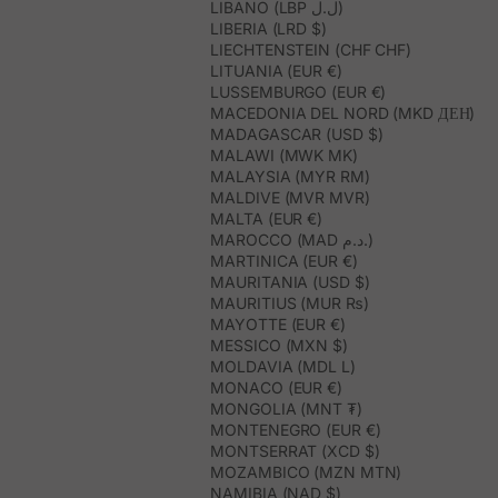
LIBANO (LBP ل.ل)
LIBERIA (LRD $)
LIECHTENSTEIN (CHF CHF)
LITUANIA (EUR €)
LUSSEMBURGO (EUR €)
MACEDONIA DEL NORD (MKD ДЕН)
MADAGASCAR (USD $)
MALAWI (MWK MK)
MALAYSIA (MYR RM)
MALDIVE (MVR MVR)
MALTA (EUR €)
MAROCCO (MAD د.م.)
MARTINICA (EUR €)
MAURITANIA (USD $)
MAURITIUS (MUR ₨)
MAYOTTE (EUR €)
MESSICO (MXN $)
MOLDAVIA (MDL L)
MONACO (EUR €)
MONGOLIA (MNT ₮)
MONTENEGRO (EUR €)
MONTSERRAT (XCD $)
MOZAMBICO (MZN MTN)
NAMIBIA (NAD $)