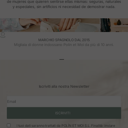
de mujeres que quieren sentirse ellas mismas: seguras, naturales
y especiales, sin artificios ni necesidad de demostrar nada.
MARCHIO SPAGNOLO DAL 2015
Migliaia di donne indossano Polin et Moi da più di 10 anni.
Vai all'articolo 1
Vai all'articolo 2
Vai all'articolo 3
Iscriviti alla nostra Newsletter
Email
ISCRIVITI
I tuoi dati saranno trattati da POLÍN ET MOI S.L. Finalità: inviare