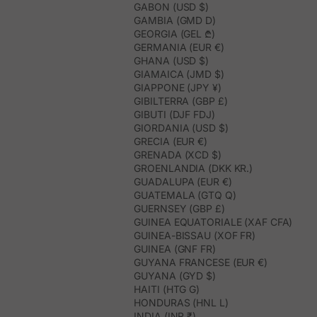
GABON (USD $)
GAMBIA (GMD D)
GEORGIA (GEL ₾)
GERMANIA (EUR €)
GHANA (USD $)
GIAMAICA (JMD $)
GIAPPONE (JPY ¥)
GIBILTERRA (GBP £)
GIBUTI (DJF FDJ)
GIORDANIA (USD $)
GRECIA (EUR €)
GRENADA (XCD $)
GROENLANDIA (DKK KR.)
GUADALUPA (EUR €)
GUATEMALA (GTQ Q)
GUERNSEY (GBP £)
GUINEA EQUATORIALE (XAF CFA)
GUINEA-BISSAU (XOF FR)
GUINEA (GNF FR)
GUYANA FRANCESE (EUR €)
GUYANA (GYD $)
HAITI (HTG G)
HONDURAS (HNL L)
INDIA (INR ₹)