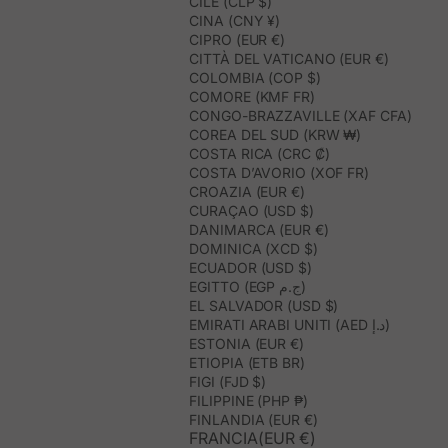
CILE (CLP $)
CINA (CNY ¥)
CIPRO (EUR €)
CITTÀ DEL VATICANO (EUR €)
COLOMBIA (COP $)
COMORE (KMF FR)
CONGO-BRAZZAVILLE (XAF CFA)
COREA DEL SUD (KRW ₩)
COSTA RICA (CRC ₡)
COSTA D’AVORIO (XOF FR)
CROAZIA (EUR €)
CURAÇAO (USD $)
DANIMARCA (EUR €)
DOMINICA (XCD $)
ECUADOR (USD $)
EGITTO (EGP ج.م)
EL SALVADOR (USD $)
EMIRATI ARABI UNITI (AED د.إ)
ESTONIA (EUR €)
ETIOPIA (ETB BR)
FIGI (FJD $)
FILIPPINE (PHP ₱)
FINLANDIA (EUR €)
FRANCIA(EUR €)