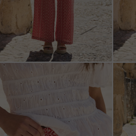
ZOOM
ZOO