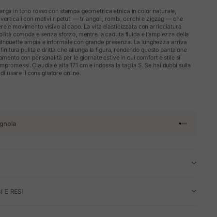
rga in tono rosso con stampa geometrica etnica in color naturale,
erticali con motivi ripetuti — triangoli, rombi, cerchi e zigzag — che
re e movimento visivo al capo. La vita elasticizzata con arricciatura
bilità comoda e senza sforzo, mentre la caduta fluida e l’ampiezza della
lhouette ampia e informale con grande presenza. La lunghezza arriva
 finitura pulita e dritta che allunga la figura, rendendo questo pantalone
amento con personalità per le giornate estive in cui comfort e stile si
promessi. Claudia è alta 171 cm e indossa la taglia S. Se hai dubbi sulla
 di usare il consigliatore online.
gnola
Vai all'articol
Vai all'artico
Vai all'artic
Vai all'arti
I E RESI