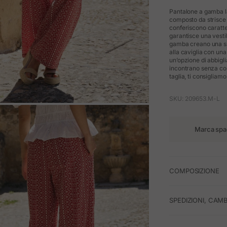
Pantalone a gamba la
composto da strisce v
conferiscono caratte
garantisce una vesti
gamba creano una si
alla caviglia con una
un’opzione di abbigli
incontrano senza com
taglia, ti consigliamo
SKU: 209653.M-L
M
Marca spa
COMPOSIZIONE
SPEDIZIONI, CAMB