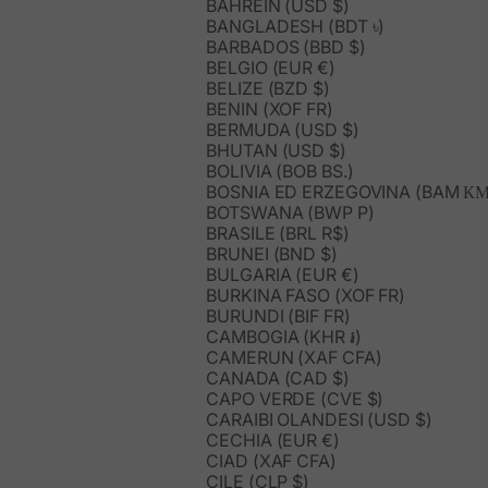
BAHREIN (USD $)
BANGLADESH (BDT ৳)
BARBADOS (BBD $)
BELGIO (EUR €)
BELIZE (BZD $)
BENIN (XOF FR)
BERMUDA (USD $)
BHUTAN (USD $)
BOLIVIA (BOB BS.)
BOSNIA ED ERZEGOVINA (BAM КМ
BOTSWANA (BWP P)
BRASILE (BRL R$)
BRUNEI (BND $)
BULGARIA (EUR €)
BURKINA FASO (XOF FR)
BURUNDI (BIF FR)
CAMBOGIA (KHR ៛)
CAMERUN (XAF CFA)
CANADA (CAD $)
CAPO VERDE (CVE $)
CARAIBI OLANDESI (USD $)
CECHIA (EUR €)
CIAD (XAF CFA)
CILE (CLP $)