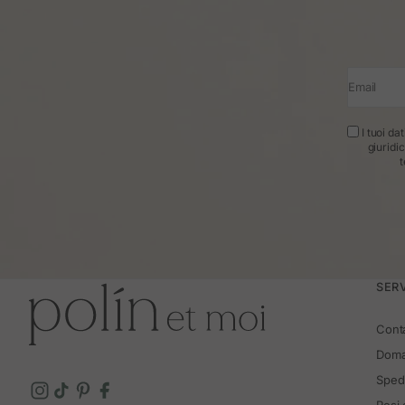
Email
I tuoi da
giuridi
t
SERV
Cont
Doma
Spedi
Resi