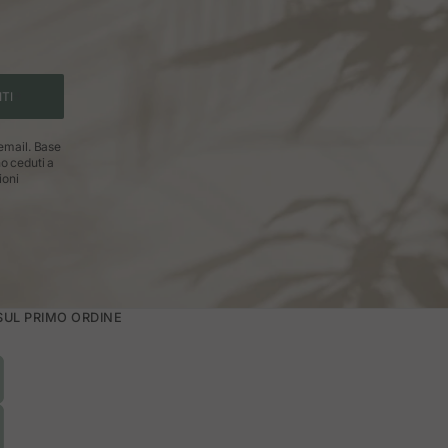
ITI
 email. Base
no ceduti a
ioni
 SUL PRIMO ORDINE