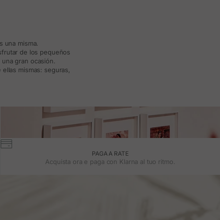
ás una misma.
isfrutar de los pequeños
a una gran ocasión.
 ellas mismas: seguras,
PAGA A RATE
Acquista ora e paga con Klarna al tuo ritmo.