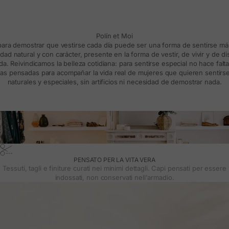
Polín et Moi
 para demostrar que vestirse cada día puede ser una forma de sentirse m
d natural y con carácter, presente en la forma de vestir, de vivir y de d
a. Reivindicamos la belleza cotidiana: para sentirse especial no hace falt
s pensadas para acompañar la vida real de mujeres que quieren sentirse
naturales y especiales, sin artificios ni necesidad de demostrar nada.
PENSATO PER LA VITA VERA
Tessuti, tagli e finiture curati nei minimi dettagli. Capi pensati per essere
indossati, non conservati nell'armadio.