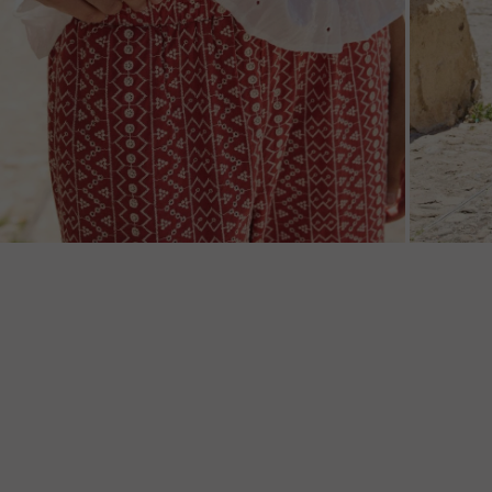
ZOOM
ZOO