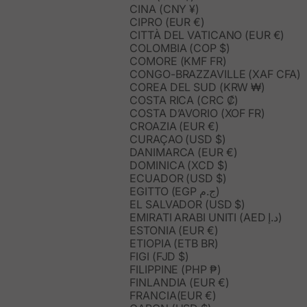
CINA (CNY ¥)
CIPRO (EUR €)
CITTÀ DEL VATICANO (EUR €)
COLOMBIA (COP $)
COMORE (KMF FR)
CONGO-BRAZZAVILLE (XAF CFA)
COREA DEL SUD (KRW ₩)
COSTA RICA (CRC ₡)
COSTA D’AVORIO (XOF FR)
CROAZIA (EUR €)
CURAÇAO (USD $)
DANIMARCA (EUR €)
DOMINICA (XCD $)
ECUADOR (USD $)
EGITTO (EGP ج.م)
EL SALVADOR (USD $)
EMIRATI ARABI UNITI (AED د.إ)
ESTONIA (EUR €)
ETIOPIA (ETB BR)
FIGI (FJD $)
FILIPPINE (PHP ₱)
FINLANDIA (EUR €)
FRANCIA(EUR €)