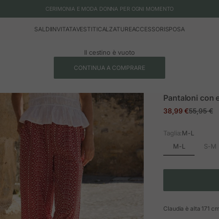
CERIMONIA E MODA DONNA PER OGNI MOMENTO
SALDI
INVITATA
VESTITI
CALZATURE
ACCESSORI
SPOSA
Il cestino è vuoto
CONTINUA A COMPRARE
Pantaloni con e
Prezzo in offerta
Prezzo n
38,99 €
55,95 €
Taglia:
M-L
M-L
S-M
Claudia è alta 171 cm