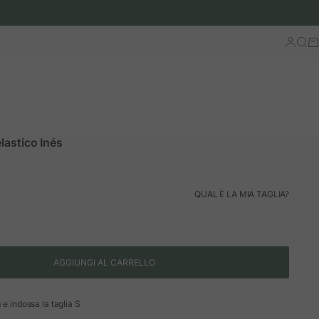
Accedi
Cerc
Ca
lastico Inés
ormale
QUAL È LA MIA TAGLIA?
AGGIUNGI AL CARRELLO
 e indossa la taglia S