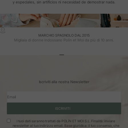
y especiales, sin artificios ni necesidad de demostrar nada.
MARCHIO SPAGNOLO DAL 2015
Migliaia di donne indossano Polin et Moi da più di 10 anni.
Vai all'articolo 1
Vai all'articolo 2
Vai all'articolo 3
Iscriviti alla nostra Newsletter
Email
ISCRIVITI
I tuoi dati saranno trattati da POLÍN ET MOI S.L. Finalità: inviare
newsletter al tuo indirizzo email. Base giuridica: il tuo consenso, che