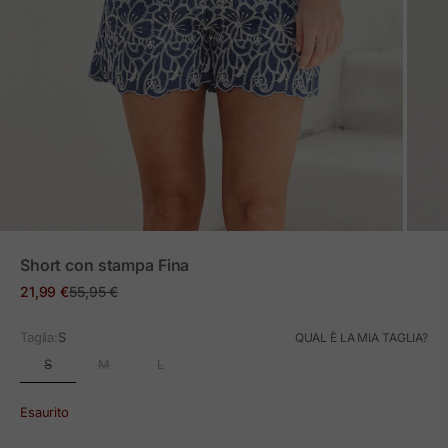
ZOOM
Short con stampa Fina
Prezzo in offerta
Prezzo normale
21,99 €
55,95 €
Taglia:
S
QUAL È LA MIA TAGLIA?
S
M
L
Esaurito