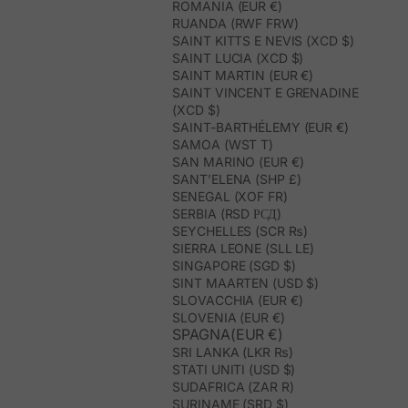
ROMANIA (EUR €)
RUANDA (RWF FRW)
SAINT KITTS E NEVIS (XCD $)
SAINT LUCIA (XCD $)
SAINT MARTIN (EUR €)
SAINT VINCENT E GRENADINE
(XCD $)
SAINT-BARTHÉLEMY (EUR €)
SAMOA (WST T)
SAN MARINO (EUR €)
SANT’ELENA (SHP £)
SENEGAL (XOF FR)
SERBIA (RSD РСД)
SEYCHELLES (SCR ₨)
SIERRA LEONE (SLL LE)
SINGAPORE (SGD $)
SINT MAARTEN (USD $)
SLOVACCHIA (EUR €)
SLOVENIA (EUR €)
SPAGNA(EUR €)
SRI LANKA (LKR ₨)
STATI UNITI (USD $)
SUDAFRICA (ZAR R)
SURINAME (SRD $)