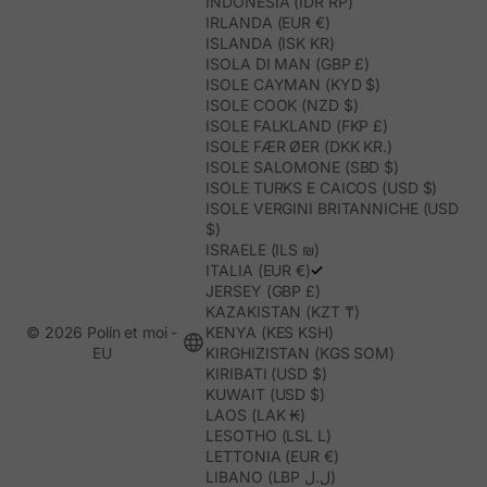
INDONESIA (IDR RP)
IRLANDA (EUR €)
ISLANDA (ISK KR)
ISOLA DI MAN (GBP £)
ISOLE CAYMAN (KYD $)
ISOLE COOK (NZD $)
ISOLE FALKLAND (FKP £)
ISOLE FÆR ØER (DKK KR.)
ISOLE SALOMONE (SBD $)
ISOLE TURKS E CAICOS (USD $)
ISOLE VERGINI BRITANNICHE (USD
$)
ISRAELE (ILS ₪)
ITALIA (EUR €)
JERSEY (GBP £)
KAZAKISTAN (KZT ₸)
© 2026 Polín et moi -
KENYA (KES KSH)
EU
KIRGHIZISTAN (KGS SOM)
KIRIBATI (USD $)
KUWAIT (USD $)
LAOS (LAK ₭)
LESOTHO (LSL L)
LETTONIA (EUR €)
LIBANO (LBP ل.ل)