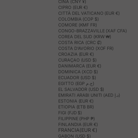
CINA (CNY ¥)
CIPRO (EUR €)
CITTÀ DEL VATICANO (EUR €)
COLOMBIA (COP $)
COMORE (KMF FR)
CONGO-BRAZZAVILLE (XAF CFA)
COREA DEL SUD (KRW ₩)
COSTA RICA (CRC ₡)
COSTA D’AVORIO (XOF FR)
CROAZIA (EUR €)
CURAÇAO (USD $)
DANIMARCA (EUR €)
DOMINICA (XCD $)
ECUADOR (USD $)
EGITTO (EGP ج.م)
EL SALVADOR (USD $)
EMIRATI ARABI UNITI (AED د.إ)
ESTONIA (EUR €)
ETIOPIA (ETB BR)
FIGI (FJD $)
FILIPPINE (PHP ₱)
FINLANDIA (EUR €)
FRANCIA(EUR €)
GABON (USD $)