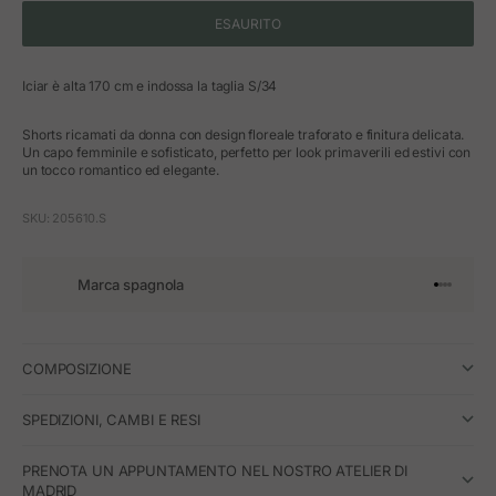
ESAURITO
Iciar è alta 170 cm e indossa la taglia S/34
Shorts ricamati da donna con design floreale traforato e finitura delicata.
Un capo femminile e sofisticato, perfetto per look primaverili ed estivi con
un tocco romantico ed elegante.
SKU: 205610.S
Marca spagnola
Vai all'art
Vai all'a
Vai all'a
Vai all'
COMPOSIZIONE
SPEDIZIONI, CAMBI E RESI
PRENOTA UN APPUNTAMENTO NEL NOSTRO ATELIER DI
MADRID