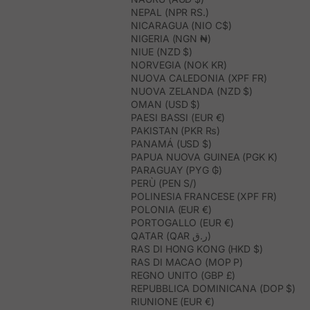
NEPAL (NPR RS.)
NICARAGUA (NIO C$)
NIGERIA (NGN ₦)
NIUE (NZD $)
NORVEGIA (NOK KR)
NUOVA CALEDONIA (XPF FR)
NUOVA ZELANDA (NZD $)
OMAN (USD $)
PAESI BASSI (EUR €)
PAKISTAN (PKR ₨)
PANAMÁ (USD $)
PAPUA NUOVA GUINEA (PGK K)
PARAGUAY (PYG ₲)
PERÙ (PEN S/)
POLINESIA FRANCESE (XPF FR)
POLONIA (EUR €)
PORTOGALLO (EUR €)
QATAR (QAR ر.ق)
RAS DI HONG KONG (HKD $)
RAS DI MACAO (MOP P)
REGNO UNITO (GBP £)
REPUBBLICA DOMINICANA (DOP $)
RIUNIONE (EUR €)