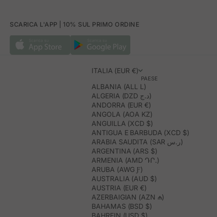
SCARICA L'APP | 10% SUL PRIMO ORDINE
ITALIA (EUR €)
PAESE
ALBANIA (ALL L)
ALGERIA (DZD د.ج)
ANDORRA (EUR €)
ANGOLA (AOA KZ)
ANGUILLA (XCD $)
ANTIGUA E BARBUDA (XCD $)
ARABIA SAUDITA (SAR ر.س)
ARGENTINA (ARS $)
ARMENIA (AMD ԴՐ.)
ARUBA (AWG Ƒ)
AUSTRALIA (AUD $)
AUSTRIA (EUR €)
AZERBAIGIAN (AZN ₼)
BAHAMAS (BSD $)
BAHREIN (USD $)