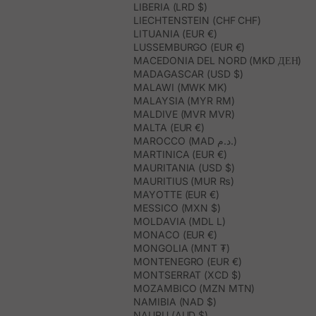
LIBERIA (LRD $)
LIECHTENSTEIN (CHF CHF)
LITUANIA (EUR €)
LUSSEMBURGO (EUR €)
MACEDONIA DEL NORD (MKD ДЕН)
MADAGASCAR (USD $)
MALAWI (MWK MK)
MALAYSIA (MYR RM)
MALDIVE (MVR MVR)
MALTA (EUR €)
MAROCCO (MAD د.م.)
MARTINICA (EUR €)
MAURITANIA (USD $)
MAURITIUS (MUR ₨)
MAYOTTE (EUR €)
MESSICO (MXN $)
MOLDAVIA (MDL L)
MONACO (EUR €)
MONGOLIA (MNT ₮)
MONTENEGRO (EUR €)
MONTSERRAT (XCD $)
MOZAMBICO (MZN MTN)
NAMIBIA (NAD $)
NAURU (AUD $)