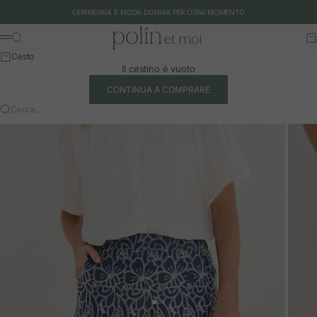
Vai al contenuto
CERIMONIA E MODA DONNA PER OGNI MOMENTO
Polín et moi - EU
Cerca
Ca
Menu
Cesto
Il cestino è vuoto
CONTINUA A COMPRARE
Cerca…
Vai all'articolo 1
Vai all'articolo 2
Vai all'articolo 3