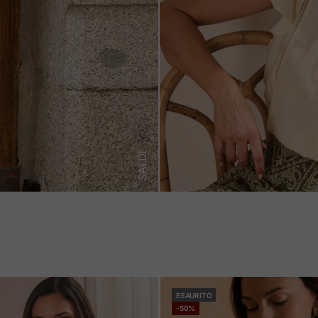
SALDI
ESAURITO
-50%