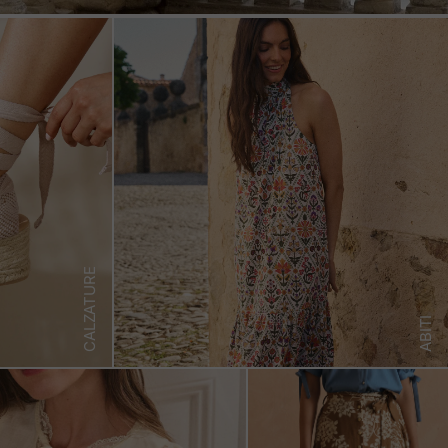
CALZATURE
ABITI