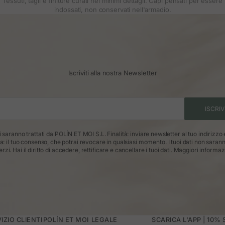
Tessuti, tagli e finiture curati nei minimi dettagli. Capi pensati per essere
indossati, non conservati nell'armadio.
Iscriviti alla nostra Newsletter
ISCRIV
ti saranno trattati da POLÍN ET MOI S.L. Finalità: inviare newsletter al tuo indirizzo
ca: il tuo consenso, che potrai revocare in qualsiasi momento. I tuoi dati non saran
erzi. Hai il diritto di accedere, rettificare e cancellare i tuoi dati.
Maggiori informaz
IZIO CLIENTI
POLÍN ET MOI
LEGALE
SCARICA L'APP | 10%