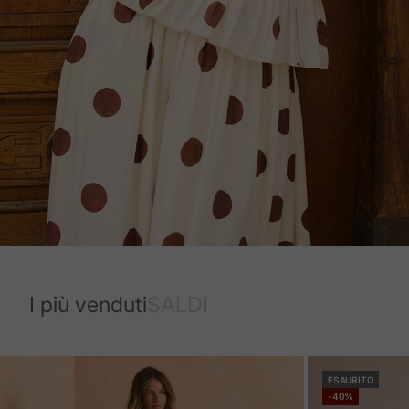
I più venduti
SALDI
ESAURITO
-40%