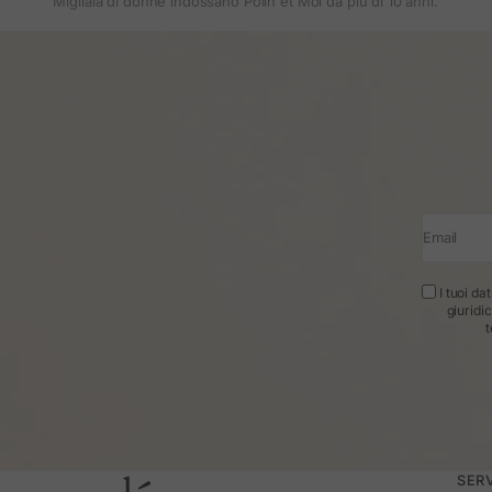
Migliaia di donne indossano Polin et Moi da più di 10 anni.
Email
I tuoi da
giuridi
t
SERV