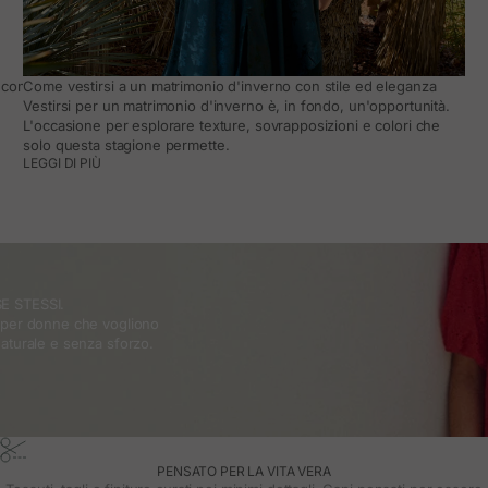
come adattarlo al quotidiano
Come vestirsi a un matrimonio d'inverno con stile ed eleganza
Vestirsi per un matrimonio d'inverno è, in fondo, un'opportunità.
L'occasione per esplorare texture, sovrapposizioni e colori che
solo questa stagione permette.
LEGGI DI PIÙ
E STESSI.
o per donne che vogliono
naturale e senza sforzo.
PENSATO PER LA VITA VERA