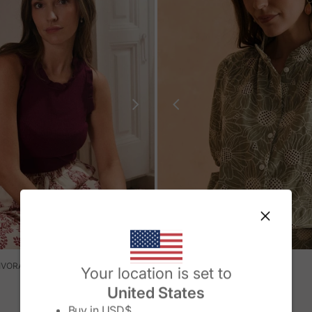
Change country/region
IVORA
CAMICIA A FIORI MARISETTE
Your location is set to
ERTA
NORMALE
PREZZO IN OFFERTA
PREZZO NORMALE
27,99 €
55,95 €
United States
Buy in
USD$