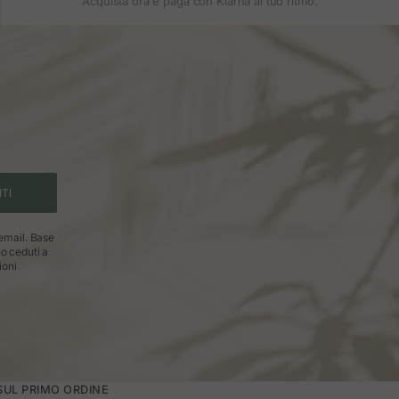
Acquista ora e paga con Klarna al tuo ritmo.
ITI
 email. Base
no ceduti a
ioni
 SUL PRIMO ORDINE