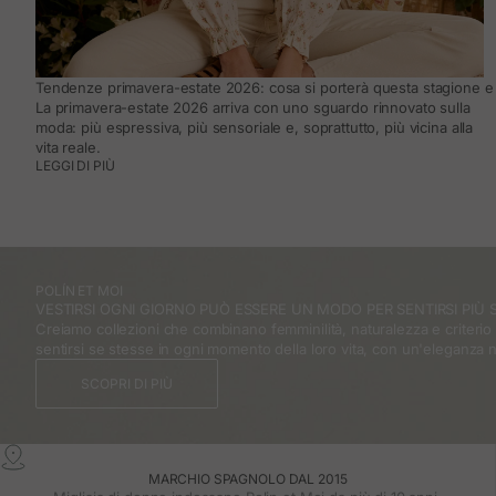
Tendenze primavera-estate 2026: cosa si porterà questa stagione e 
La primavera-estate 2026 arriva con uno sguardo rinnovato sulla
moda: più espressiva, più sensoriale e, soprattutto, più vicina alla
vita reale.
LEGGI DI PIÙ
POLÍN ET MOI
VESTIRSI OGNI GIORNO PUÒ ESSERE UN MODO PER SENTIRSI PIÙ S
Creiamo collezioni che combinano femminilità, naturalezza e criteri
sentirsi se stesse in ogni momento della loro vita, con un'eleganza 
SCOPRI DI PIÙ
MARCHIO SPAGNOLO DAL 2015