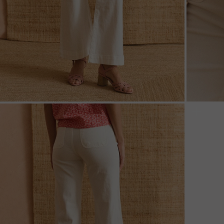
ZOOM
ZOO