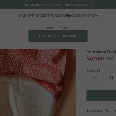
CERIMONIA E MODA DONNA PER OGNI MOMENTO
SALDI
INVITATA
VESTITI
CALZATURE
ACCESSORI
SPOSA
Il cestino è vuoto
CONTINUA A COMPRARE
Pantalone Den
Prezzo in offerta
Prezzo n
32,99 €
65,95 €
Taglia:
38
38
36
Bego è alto 178 cm e 