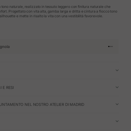
tono naturale, realizzato in tessuto leggero con finitura naturale che
ort. Progettato con vita alta, gamba larga e dritta e cintura a fiocco tono
silhouette e mette in risalto la vita con una vestibilità favorevole.
gnola
Vai all'articol
Vai all'artico
Vai all'artic
Vai all'arti
I E RESI
UNTAMENTO NEL NOSTRO ATELIER DI MADRID