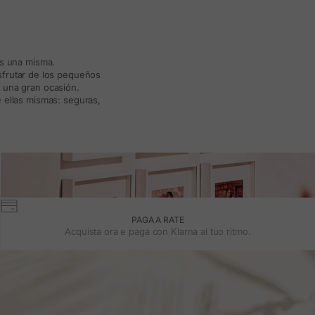
ás una misma.
isfrutar de los pequeños
a una gran ocasión.
 ellas mismas: seguras,
PAGA A RATE
Acquista ora e paga con Klarna al tuo ritmo.