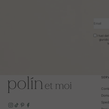
Email
I tuoi da
giuridi
t
SERV
Cont
Doma
Spedi
Resi