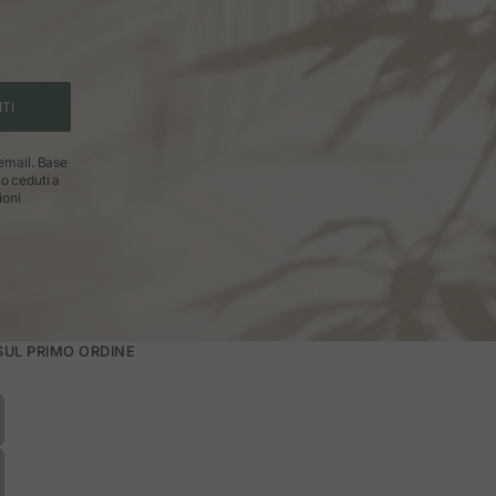
ITI
 email. Base
no ceduti a
ioni
 SUL PRIMO ORDINE