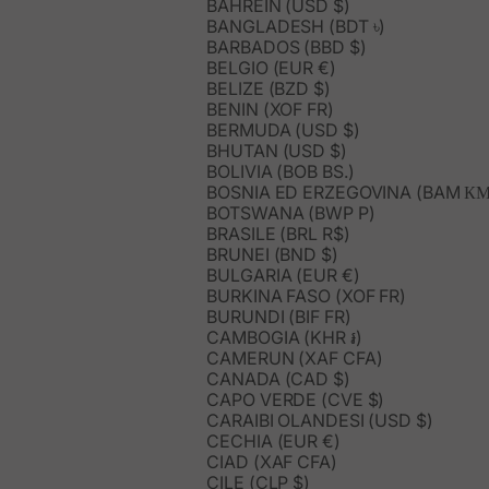
BAHREIN (USD $)
BANGLADESH (BDT ৳)
BARBADOS (BBD $)
BELGIO (EUR €)
BELIZE (BZD $)
BENIN (XOF FR)
BERMUDA (USD $)
BHUTAN (USD $)
BOLIVIA (BOB BS.)
BOSNIA ED ERZEGOVINA (BAM КМ
BOTSWANA (BWP P)
BRASILE (BRL R$)
BRUNEI (BND $)
BULGARIA (EUR €)
BURKINA FASO (XOF FR)
BURUNDI (BIF FR)
CAMBOGIA (KHR ៛)
CAMERUN (XAF CFA)
CANADA (CAD $)
CAPO VERDE (CVE $)
CARAIBI OLANDESI (USD $)
CECHIA (EUR €)
CIAD (XAF CFA)
CILE (CLP $)