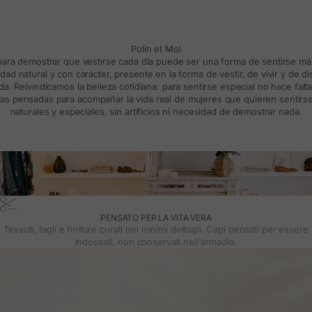
Polín et Moi
 para demostrar que vestirse cada día puede ser una forma de sentirse m
d natural y con carácter, presente en la forma de vestir, de vivir y de d
a. Reivindicamos la belleza cotidiana: para sentirse especial no hace falt
s pensadas para acompañar la vida real de mujeres que quieren sentirse
naturales y especiales, sin artificios ni necesidad de demostrar nada.
PENSATO PER LA VITA VERA
Tessuti, tagli e finiture curati nei minimi dettagli. Capi pensati per essere
indossati, non conservati nell'armadio.