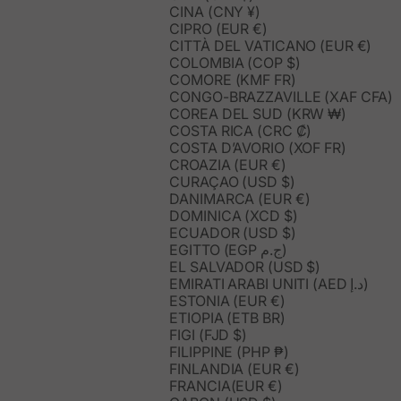
CINA (CNY ¥)
CIPRO (EUR €)
CITTÀ DEL VATICANO (EUR €)
COLOMBIA (COP $)
COMORE (KMF FR)
CONGO-BRAZZAVILLE (XAF CFA)
COREA DEL SUD (KRW ₩)
COSTA RICA (CRC ₡)
COSTA D’AVORIO (XOF FR)
CROAZIA (EUR €)
CURAÇAO (USD $)
DANIMARCA (EUR €)
DOMINICA (XCD $)
ECUADOR (USD $)
EGITTO (EGP ج.م)
EL SALVADOR (USD $)
EMIRATI ARABI UNITI (AED د.إ)
ESTONIA (EUR €)
ETIOPIA (ETB BR)
FIGI (FJD $)
FILIPPINE (PHP ₱)
FINLANDIA (EUR €)
FRANCIA(EUR €)