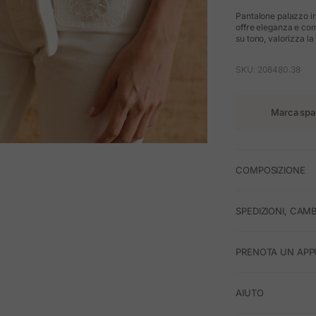
Pantalone palazzo in 
offre eleganza e comf
su tono, valorizza la 
SKU: 208480.38
Marca spa
M
COMPOSIZIONE
SPEDIZIONI, CAMB
PRENOTA UN APP
AIUTO