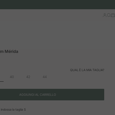
Accedi
Cerc
Ca
im Mérida
ormale
QUAL È LA MIA TAGLIA?
40
42
44
AGGIUNGI AL CARRELLO
indossa la taglia S