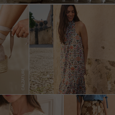
CALZATURE
ABITI