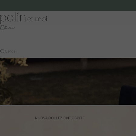
Vai al contenuto
Polín et moi - EU
Cesto
Cerca…
NUOVA COLLEZIONE OSPITE