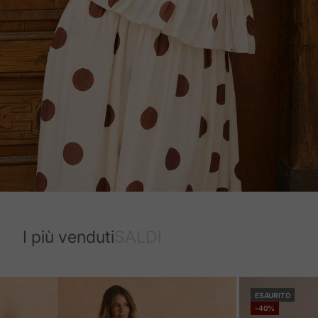
I più venduti
SALDI
ESAURITO
-40%