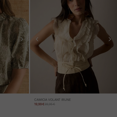
CAMICIA VOLANT IRUNE
PREZZO IN OFFERTA
PREZZO NORMALE
19,99 €
39,95 €