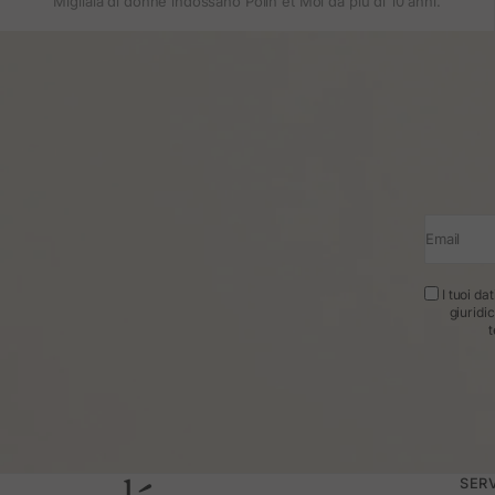
Migliaia di donne indossano Polin et Moi da più di 10 anni.
Email
I tuoi da
giuridi
t
SERV