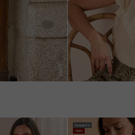
SALDI
ESAURITO
-50%