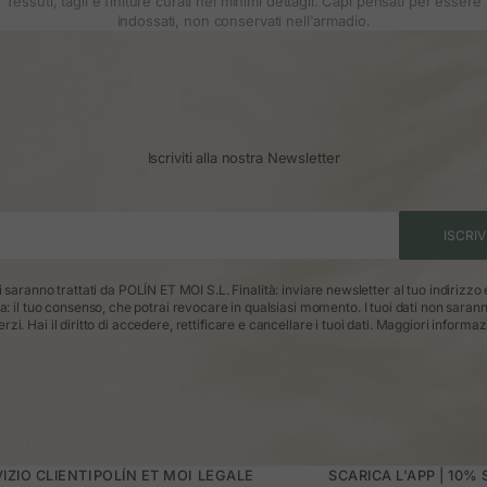
Tessuti, tagli e finiture curati nei minimi dettagli. Capi pensati per essere
indossati, non conservati nell'armadio.
Iscriviti alla nostra Newsletter
ISCRIV
ti saranno trattati da POLÍN ET MOI S.L. Finalità: inviare newsletter al tuo indirizzo
ca: il tuo consenso, che potrai revocare in qualsiasi momento. I tuoi dati non saran
erzi. Hai il diritto di accedere, rettificare e cancellare i tuoi dati.
Maggiori informaz
IZIO CLIENTI
POLÍN ET MOI
LEGALE
SCARICA L'APP | 10%