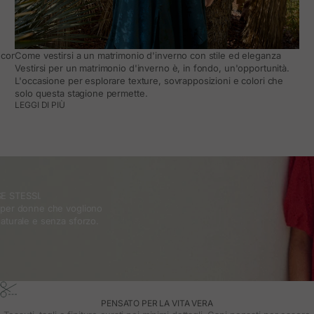
come adattarlo al quotidiano
Come vestirsi a un matrimonio d'inverno con stile ed eleganza
Vestirsi per un matrimonio d'inverno è, in fondo, un'opportunità.
L'occasione per esplorare texture, sovrapposizioni e colori che
solo questa stagione permette.
LEGGI DI PIÙ
E STESSI.
o per donne che vogliono
naturale e senza sforzo.
PENSATO PER LA VITA VERA