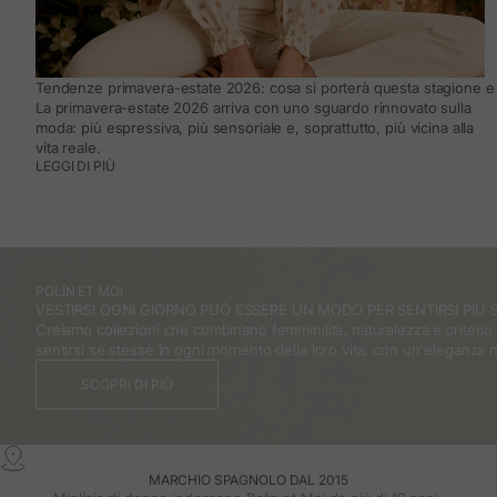
Tendenze primavera-estate 2026: cosa si porterà questa stagione e 
La primavera-estate 2026 arriva con uno sguardo rinnovato sulla
moda: più espressiva, più sensoriale e, soprattutto, più vicina alla
vita reale.
LEGGI DI PIÙ
POLÍN ET MOI
VESTIRSI OGNI GIORNO PUÒ ESSERE UN MODO PER SENTIRSI PIÙ S
Creiamo collezioni che combinano femminilità, naturalezza e criteri
sentirsi se stesse in ogni momento della loro vita, con un'eleganza 
SCOPRI DI PIÙ
MARCHIO SPAGNOLO DAL 2015